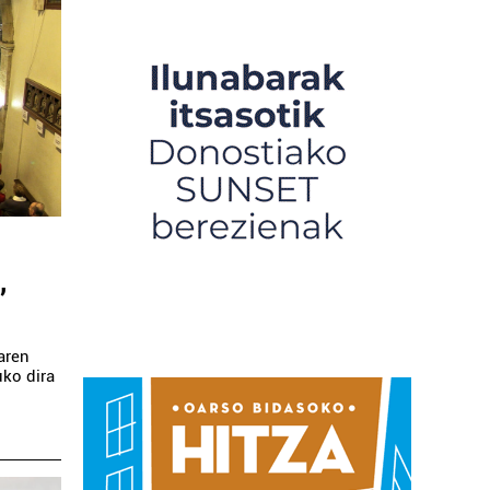
,
laren
uko dira