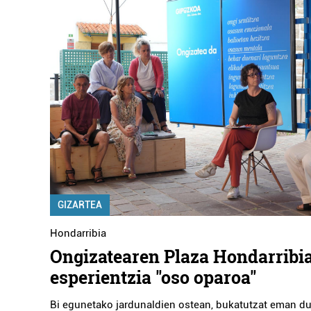
GIZARTEA
Hondarribia
Ongizatearen Plaza Hondarribi
esperientzia "oso oparoa"
Bi egunetako jardunaldien ostean, bukatutzat eman d