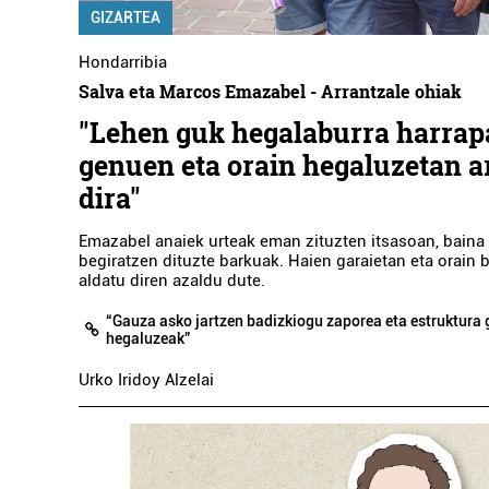
GIZARTEA
Hondarribia
Salva eta Marcos Emazabel - Arrantzale ohiak
"Lehen guk hegalaburra harrap
genuen eta orain hegaluzetan a
dira"
Emazabel anaiek urteak eman zituzten itsasoan, baina o
begiratzen dituzte barkuak. Haien garaietan eta orain 
aldatu diren azaldu dute.
“Gauza asko jartzen badizkiogu zaporea eta estruktura
hegaluzeak”
Urko Iridoy Alzelai