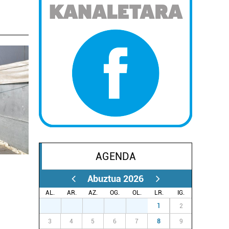
AGENDA
Abuztua 2026
AL.
AR.
AZ.
OG.
OL.
LR.
IG.
27
28
29
30
31
1
2
3
4
5
6
7
8
9