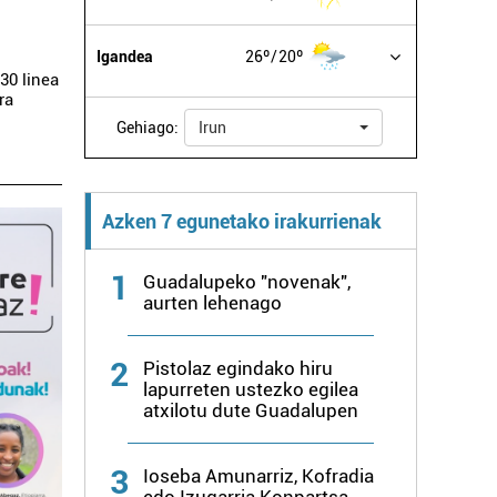
Igandea
26º
20º
30 linea
ra
Gehiago:
Irun
Azken 7 egunetako irakurrienak
1
Guadalupeko "novenak",
aurten lehenago
2
Pistolaz egindako hiru
lapurreten ustezko egilea
atxilotu dute Guadalupen
3
Ioseba Amunarriz, Kofradia