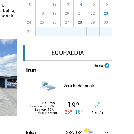
10
11
12
13
14
15
16
an.
 balira,
17
18
19
20
21
22
23
 horiek
24
25
26
27
28
29
30
31
1
2
3
4
5
6
EGURALDIA
Iturria:
Irun
Zeru hodeitsuak
19º
Euria:
0mm
Hezetasuna:
89%
Lainoak:
15%
25º
16º
2 km/h
Elurra:
4500m
Bihar
28º
18º