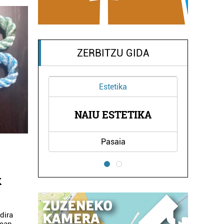
ZERBITZU GIDA
Ikastetxeak
KA
BLAS DE LEZO LHII
Pasaia
k
dira