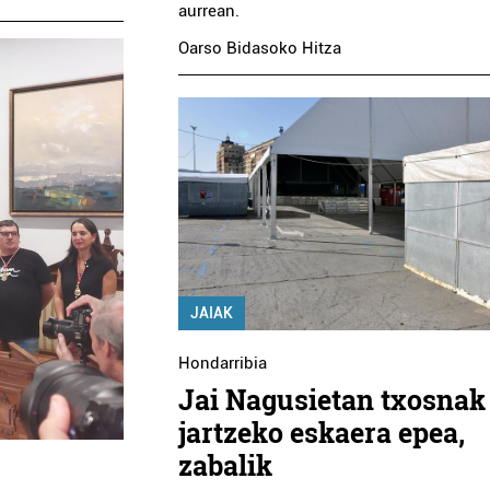
aurrean.
Oarso Bidasoko Hitza
JAIAK
Hondarribia
Jai Nagusietan txosnak
jartzeko eskaera epea,
zabalik