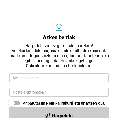
Azken berriak
Harpidetu zaitez gure buletin irekira!
Astekarko eduki nagusiak, asteko albiste ikusienak,
martxan ditugun zozketa eta egitasmoak, asteburuko
egitarauen agenda eta askoz gehiago!
Ostiralero zure posta elektronikoan.
Pribatutasun Politika
irakurri eta onartzen dut.
Harpidetu