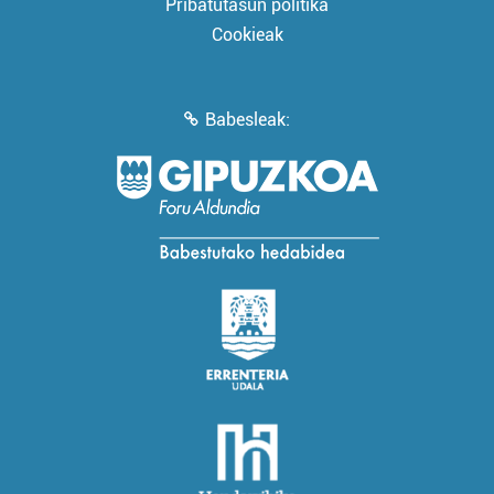
Pribatutasun politika
Cookieak
Babesleak: