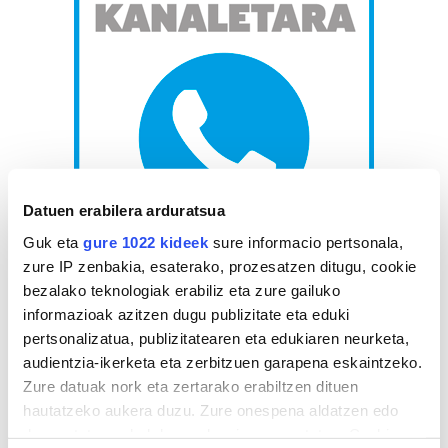
Datuen erabilera arduratsua
Guk eta
gure 1022 kideek
sure informacio pertsonala,
zure IP zenbakia, esaterako, prozesatzen ditugu, cookie
AGENDA
bezalako teknologiak erabiliz eta zure gailuko
informazioak azitzen dugu publizitate eta eduki
pertsonalizatua, publizitatearen eta edukiaren neurketa,
Abuztua 2026
audientzia-ikerketa eta zerbitzuen garapena eskaintzeko.
AL.
AR.
AZ.
OG.
OL.
LR.
IG.
Zure datuak nork eta zertarako erabiltzen dituen
27
28
29
30
31
1
2
hautatzeko aukera duzu. Zure onespena aldatzen edo
3
4
5
6
7
8
9
deuseztatzen ahal duzu edozein momentutan, Cookie