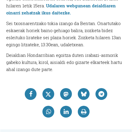
hilaren 1etik 15era.
Udalaren webgunean deialdiaren
oinarri zehatzak ikus daitezke.
Sei txosnarentzako tokia izango da Bentan. Onartutako
eskaerak horiek baino gehiago balira, zozketa bidez
esleituko lirateke sei plaza horiek. Zozketa hilaren 13an
egingo litzateke, 13:30ean, udaletxean.
Deialdian Hondarribian egoitza duten irabazi-asmorik
gabeko kultura, kirol, aisialdi edo gizarte elkarteek hartu
ahal izango dute parte.