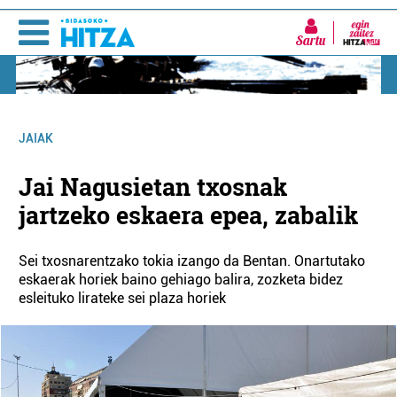
Sartu
JAIAK
Jai Nagusietan txosnak
jartzeko eskaera epea, zabalik
Sei txosnarentzako tokia izango da Bentan. Onartutako
eskaerak horiek baino gehiago balira, zozketa bidez
esleituko lirateke sei plaza horiek