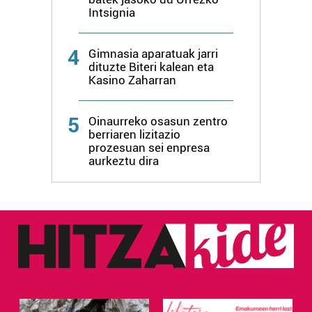
Intsignia
4
Gimnasia aparatuak jarri
dituzte Biteri kalean eta
Kasino Zaharran
5
Oinaurreko osasun zentro
berriaren lizitazio
prozesuan sei enpresa
aurkeztu dira