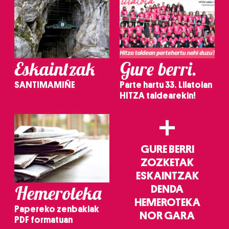
Eskaintzak
Gure berri.
SANTIMAMIÑE
Parte hartu 33. Lilatoian
HITZA taldearekin!
+
GURE BERRI
ZOZKETAK
ESKAINTZAK
Hemeroteka
DENDA
HEMEROTEKA
Papereko zenbakiak
NOR GARA
PDF formatuan