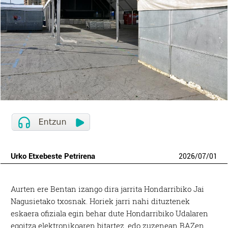
Urko Etxebeste Petrirena
2026
/
07
/
01
Aurten ere Bentan izango dira jarrita Hondarribiko Jai
Nagusietako txosnak. Horiek jarri nahi dituztenek
eskaera ofiziala egin behar dute Hondarribiko Udalaren
egoitza elektronikoaren bitartez, edo zuzenean BAZen