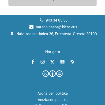
943 34 03 30
oarsobidasoa@hitza.eus
Nafarroa etorbidea 26, Errenteria-Orereta 20100
Nor gara
Argitalpen politika
Aniztasun politika