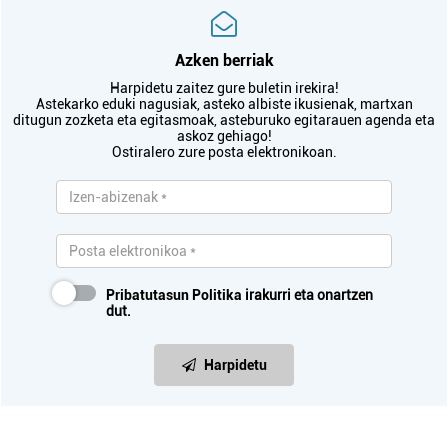
Azken berriak
Harpidetu zaitez gure buletin irekira!
Astekarko eduki nagusiak, asteko albiste ikusienak, martxan
ditugun zozketa eta egitasmoak, asteburuko egitarauen agenda eta
askoz gehiago!
Ostiralero zure posta elektronikoan.
Pribatutasun Politika
irakurri eta onartzen
dut.
Harpidetu