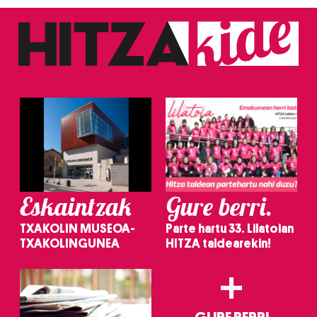
Eskaintzak
Gure berri.
TXAKOLIN MUSEOA-
Parte hartu 33. Lilatoian
TXAKOLINGUNEA
HITZA taldearekin!
+