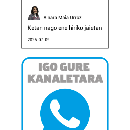
Ainara Maia Urroz
Ketan nago ene hiriko jaietan
2026-07-09