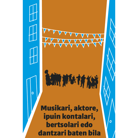
erabiltzen dituen hauta dezakezu.
Bazkide batzuek ez dizute baimenik eskatzen, eta beren
interes komertzial legitimoetan babesten dira. Ikusi gure
bazkideen zerrenda, beren ustez zein helburutarako
duten interes legitimoa eta horren aurka nola egin
dezakezun ikusteko.
Lortu zure datu pertsonalak prozesatzeko moduari
buruzko informazio gehiago eta ezarri zure lehentasunak
datuen atalean. Edozein unetan alda edo ken dezakezu
zure baimena Cookieen adierazpenean.
Webgune honek cookie propioak eta hirugarrenen cookie-
fitxategiak erabiltzen ditu. Zure esperientzia eta
zerbitzuak hobetzeko asmoz, cookie teknologiaz
baliatzen gara. Ohar hau onartuz gero, teknologia hori
erabiltzeko baimen esplizitua ematen diguzu.
Gehiago