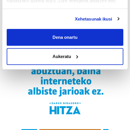
hautatzeko aukera duzu. Zure onespena aldatzen edo
deuseztatzen ahal duzu edozein momentutan, Cookie
deklaraziotik edo Privacy triggerean klikatuz.
Xehetasunak ikusi
If you allow, we would also like to:
Collect information about your geographical
Dena onartu
location which can be accurate to within several
meters
Aukeratu
Identify your device by actively scanning it for
specific characteristics (fingerprinting)
Find out more about how your personal data is processed
and set your preferences in the
details section
.
Guk eta gure bazkideek zure datu pertsonalak
prozesatzen ditugu, zure IP zenbakia, besteak beste,
teknologia erabiliz, cookieak adibidez, iragarki eta eduki
pertsonalizatuak eskaintzeko, iragarkiak eta edukia
neurtzeko, jendeari buruzko informazioa biltzeko eta
produktuak garatzeko. Zure datuak nork eta zertarako