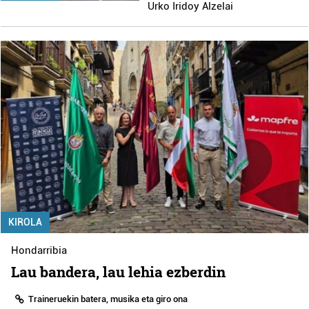
Urko Iridoy Alzelai
KIROLA
Hondarribia
Lau bandera, lau lehia ezberdin
Traineruekin batera, musika eta giro ona