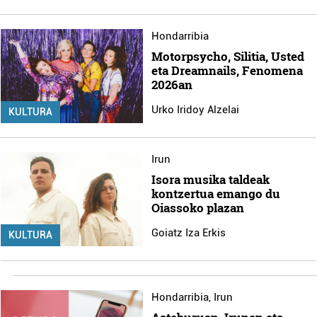
Hondarribia
Motorpsycho, Silitia, Usted
eta Dreamnails, Fenomena
2026an
Urko Iridoy Alzelai
KULTURA
Irun
Isora musika taldeak
kontzertua emango du
Oiassoko plazan
Goiatz Iza Erkis
KULTURA
Hondarribia
,
Irun