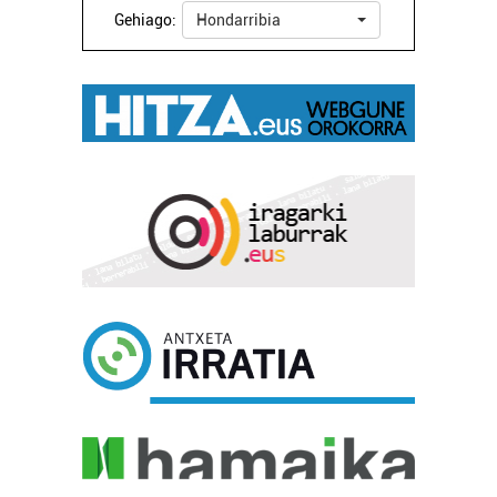
Gehiago:
Hondarribia