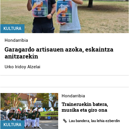
KULTURA
Hondarribia
Garagardo artisauen azoka, eskaintza
anitzarekin
Urko Iridoy Alzelai
Hondarribia
Traineruekin batera,
musika eta giro ona
Lau bandera, lau lehia ezberdin
KULTURA