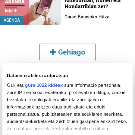
Asteburuan, Irunen eta
Hondarribian zer?
Oarso Bidasoko Hitza
AGENDA
Gehiago
Datuen erabilera arduratsua
Guk eta
gure 1022 kideek
sure informacio pertsonala,
zure IP zenbakia, esaterako, prozesatzen ditugu, cookie
bezalako teknologiak erabiliz eta zure gailuko
informazioak azitzen dugu publizitate eta eduki
pertsonalizatua, publizitatearen eta edukiaren neurketa,
audientzia-ikerketa eta zerbitzuen garapena eskaintzeko.
Zure datuak nork eta zertarako erabiltzen dituen