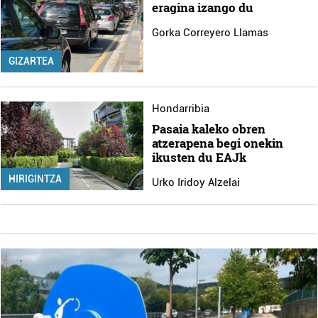
eragina izango du
Gorka Correyero Llamas
GIZARTEA
Hondarribia
Pasaia kaleko obren
atzerapena begi onekin
ikusten du EAJk
HIRIGINTZA
Urko Iridoy Alzelai