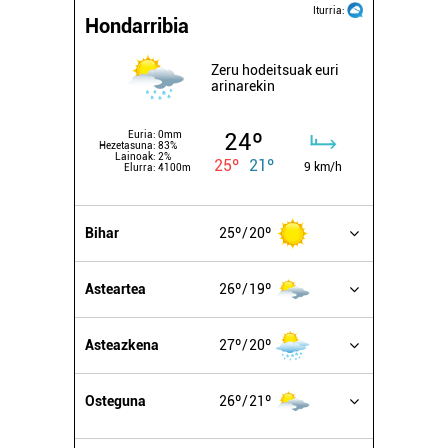
Iturria:
Hondarribia
Zeru hodeitsuak euri
arinarekin
24º
Euria:
0mm
Hezetasuna:
83%
Lainoak:
2%
25º
21º
9 km/h
Elurra:
4100m
Bihar
25º
20º
Asteartea
26º
19º
Asteazkena
27º
20º
Osteguna
26º
21º