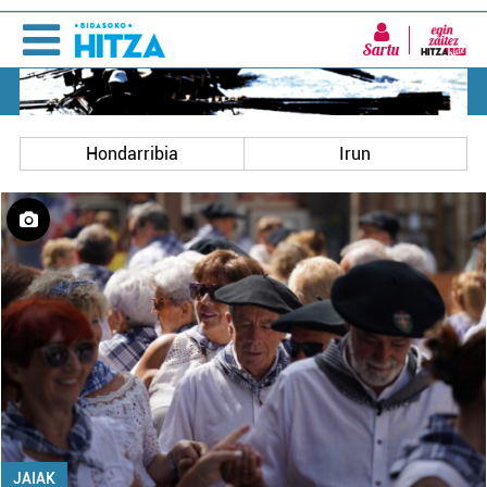
Sartu
Hondarribia
Irun
JAIAK