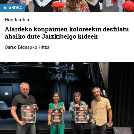
ALARDEA
Hondarribia
Alardeko konpainien koloreekin desfilatu
ahalko dute Jaizkibelgo kideek
Oarso Bidasoko Hitza