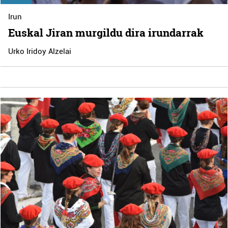
Irun
Euskal Jiran murgildu dira irundarrak
Urko Iridoy Alzelai