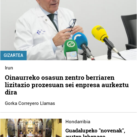
GIZARTEA
Irun
Oinaurreko osasun zentro berriaren
lizitazio prozesuan sei enpresa aurkeztu
dira
Gorka Correyero Llamas
Hondarribia
Guadalupeko "novenak",
aurten lehenago