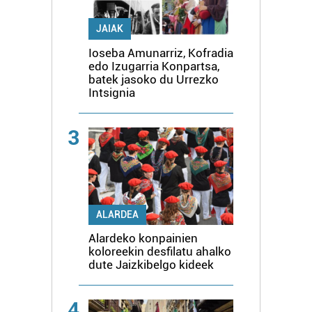
JAIAK
Ioseba Amunarriz, Kofradia
edo Izugarria Konpartsa,
batek jasoko du Urrezko
Intsignia
3
ALARDEA
Alardeko konpainien
koloreekin desfilatu ahalko
dute Jaizkibelgo kideek
4