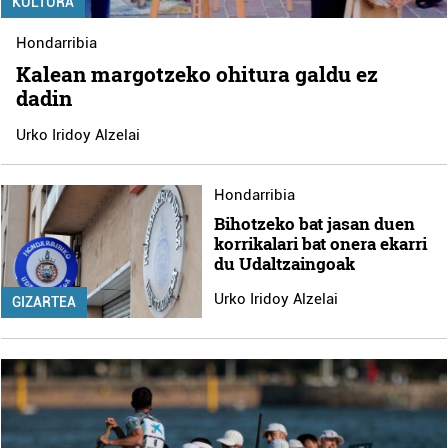
KULTURA
Hondarribia
Kalean margotzeko ohitura galdu ez
dadin
Urko Iridoy Alzelai
Hondarribia
Bihotzeko bat jasan duen
korrikalari bat onera ekarri
du Udaltzaingoak
Urko Iridoy Alzelai
GIZARTEA