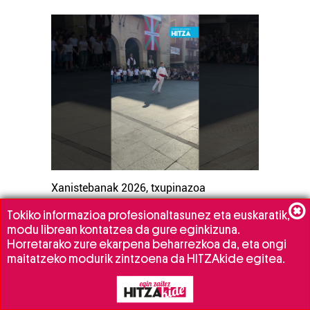
Xanistebanak 2026, txupinazoa
2026/08/02
Tokiko informazioa profesionaltasunez eta euskaratik,
modu librean kontatzea da gure eginkizuna.
Horretarako zure ekarpena beharrezkoa da, eta ongi
maitatzeko modurik zintzoena da HITZAkide egitea.