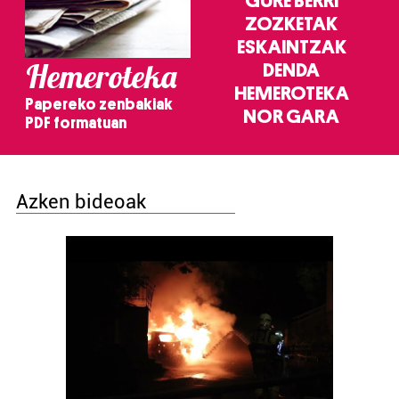
GURE BERRI
ZOZKETAK
ESKAINTZAK
Hemeroteka
DENDA
HEMEROTEKA
Papereko zenbakiak
NOR GARA
PDF formatuan
Azken bideoak