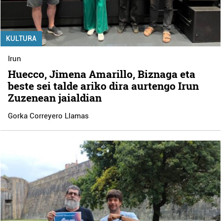
KULTURA
Irun
Huecco, Jimena Amarillo, Biznaga eta
beste sei talde ariko dira aurtengo Irun
Zuzenean jaialdian
Gorka Correyero Llamas