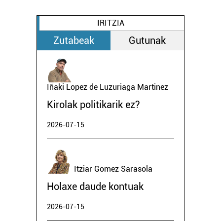
IRITZIA
Zutabeak
Gutunak
Iñaki Lopez de Luzuriaga Martinez
Kirolak politikarik ez?
2026-07-15
Itziar Gomez Sarasola
Holaxe daude kontuak
2026-07-15