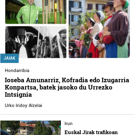
JAIAK
Hondarribia
Ioseba Amunarriz, Kofradia edo Izugarria
Konpartsa, batek jasoko du Urrezko
Intsignia
Urko Iridoy Alzelai
Irun
Euskal Jirak trafikoan