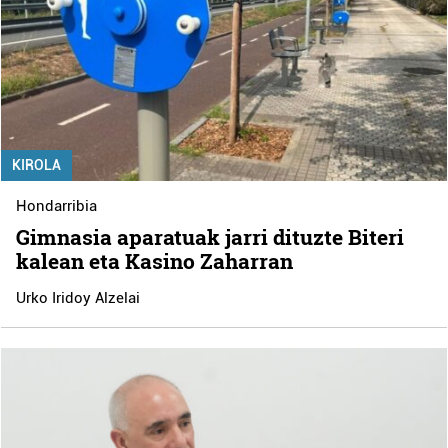
KIROLA
Hondarribia
Gimnasia aparatuak jarri dituzte Biteri
kalean eta Kasino Zaharran
Urko Iridoy Alzelai