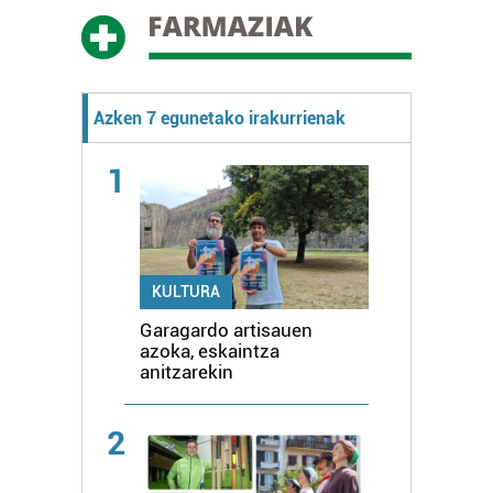
Azken 7 egunetako irakurrienak
1
KULTURA
Garagardo artisauen
azoka, eskaintza
anitzarekin
2