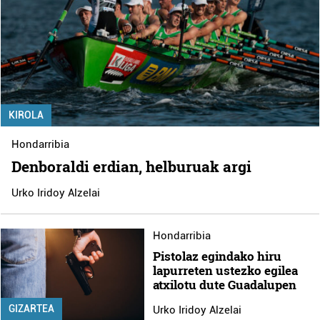
KIROLA
Hondarribia
Denboraldi erdian, helburuak argi
Urko Iridoy Alzelai
Hondarribia
Pistolaz egindako hiru
lapurreten ustezko egilea
atxilotu dute Guadalupen
GIZARTEA
Urko Iridoy Alzelai