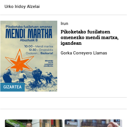
Urko Iridoy Alzelai
Irun
Pikoketako fusilatuen
omenezko mendi martxa,
igandean
Gorka Correyero Llamas
GIZARTEA