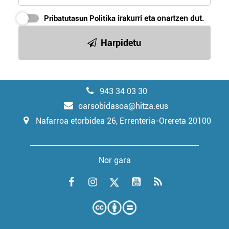
Pribatutasun Politika
irakurri eta onartzen dut.
Harpidetu
943 34 03 30
oarsobidasoa@hitza.eus
Nafarroa etorbidea 26, Errenteria-Orereta 20100
Nor gara