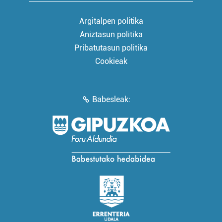
Argitalpen politika
Aniztasun politika
Pribatutasun politika
Cookieak
Babesleak: