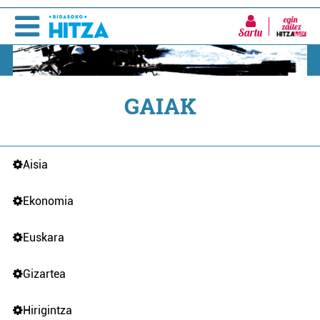
Sartu
GAIAK
Aisia
Ekonomia
Euskara
Gizartea
Hirigintza