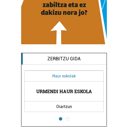
ZERBITZU GIDA
Haur eskolak
LAR
URMENDI HAUR ESKOLA
CR
Oiartzun