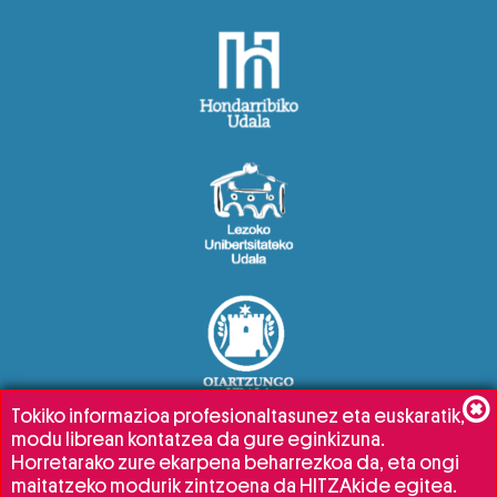
Tokiko informazioa profesionaltasunez eta euskaratik,
modu librean kontatzea da gure eginkizuna.
Horretarako zure ekarpena beharrezkoa da, eta ongi
maitatzeko modurik zintzoena da HITZAkide egitea.