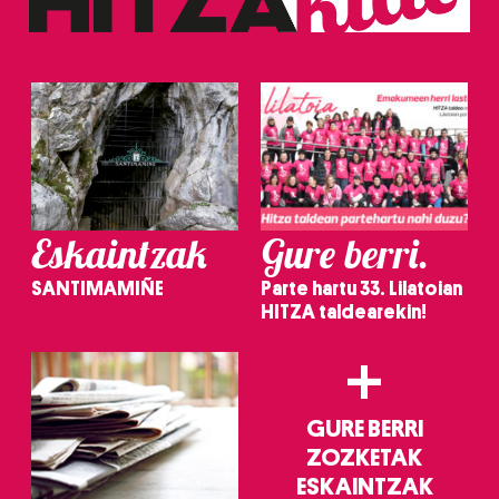
erabiltzeko baimen esplizitua ematen diguzu.
Gehiago
irakurri
Eskaintzak
Gure berri.
SANTIMAMIÑE
Parte hartu 33. Lilatoian
HITZA taldearekin!
+
GURE BERRI
ZOZKETAK
ESKAINTZAK