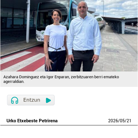
Azahara Dominguez eta Igor Enparan, zerbitzuaren berri emateko
agerraldian.
Urko Etxebeste Petrirena
2026
/
05
/
21