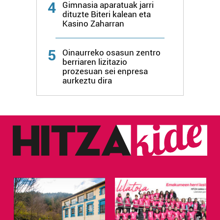
4
Gimnasia aparatuak jarri
dituzte Biteri kalean eta
Kasino Zaharran
5
Oinaurreko osasun zentro
berriaren lizitazio
prozesuan sei enpresa
aurkeztu dira