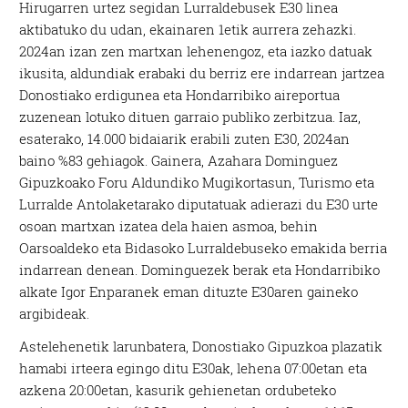
Hirugarren urtez segidan Lurraldebusek E30 linea
aktibatuko du udan, ekainaren 1etik aurrera zehazki.
2024an izan zen martxan lehenengoz, eta iazko datuak
ikusita, aldundiak erabaki du berriz ere indarrean jartzea
Donostiako erdigunea eta Hondarribiko aireportua
zuzenean lotuko dituen garraio publiko zerbitzua. Iaz,
esaterako, 14.000 bidaiarik erabili zuten E30, 2024an
baino %83 gehiagok. Gainera, Azahara Dominguez
Gipuzkoako Foru Aldundiko Mugikortasun, Turismo eta
Lurralde Antolaketarako diputatuak adierazi du E30 urte
osoan martxan izatea dela haien asmoa, behin
Oarsoaldeko eta Bidasoko Lurraldebuseko emakida berria
indarrean denean. Dominguezek berak eta Hondarribiko
alkate Igor Enparanek eman dituzte E30aren gaineko
argibideak.
Astelehenetik larunbatera, Donostiako Gipuzkoa plazatik
hamabi irteera egingo ditu E30ak, lehena 07:00etan eta
azkena 20:00etan, kasurik gehienetan ordubeteko