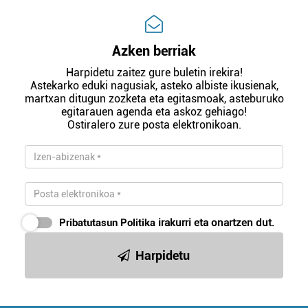
Azken berriak
Harpidetu zaitez gure buletin irekira!
Astekarko eduki nagusiak, asteko albiste ikusienak,
martxan ditugun zozketa eta egitasmoak, asteburuko
egitarauen agenda eta askoz gehiago!
Ostiralero zure posta elektronikoan.
Pribatutasun Politika
irakurri eta onartzen dut.
Harpidetu