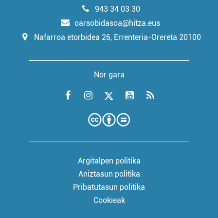
943 34 03 30
oarsobidasoa@hitza.eus
Nafarroa etorbidea 26, Errenteria-Orereta 20100
Nor gara
Argitalpen politika
Aniztasun politika
Pribatutasun politika
Cookieak