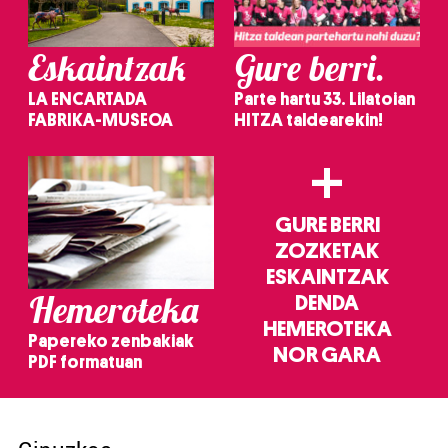
Eskaintzak
Gure berri.
LA ENCARTADA
Parte hartu 33. Lilatoian
FABRIKA-MUSEOA
HITZA taldearekin!
+
GURE BERRI
ZOZKETAK
ESKAINTZAK
Hemeroteka
DENDA
HEMEROTEKA
Papereko zenbakiak
NOR GARA
PDF formatuan