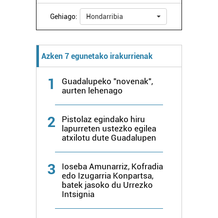
Gehiago:
Hondarribia
Azken 7 egunetako irakurrienak
1
Guadalupeko "novenak",
aurten lehenago
2
Pistolaz egindako hiru
lapurreten ustezko egilea
atxilotu dute Guadalupen
3
Ioseba Amunarriz, Kofradia
edo Izugarria Konpartsa,
batek jasoko du Urrezko
Intsignia