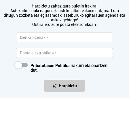
Harpidetu zaitez gure buletin irekira!
Astekarko eduki nagusiak, asteko albiste ikusienak, martxan
ditugun zozketa eta egitasmoak, asteburuko egitarauen agenda eta
askoz gehiago!
Ostiralero zure posta elektronikoan.
Pribatutasun Politika
irakurri eta onartzen
dut.
Harpidetu