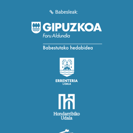
Babesleak: