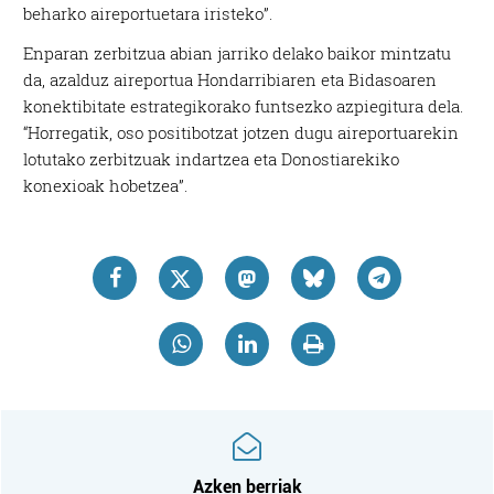
beharko aireportuetara iristeko”.
Enparan zerbitzua abian jarriko delako baikor mintzatu
da, azalduz aireportua Hondarribiaren eta Bidasoaren
konektibitate estrategikorako funtsezko azpiegitura dela.
“Horregatik, oso positibotzat jotzen dugu aireportuarekin
lotutako zerbitzuak indartzea eta Donostiarekiko
konexioak hobetzea”.
Azken berriak