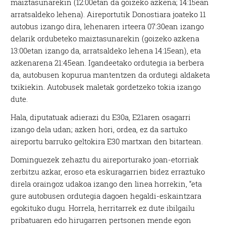
maiztasunarekin (12:00etan da goizeko azkena; 14:15ean
arratsaldeko lehena). Aireportutik Donostiara joateko 11
autobus izango dira, lehenaren irteera 07:30ean izango
delarik ordubeteko maiztasunarekin (goizeko azkena
13:00etan izango da, arratsaldeko lehena 14:15ean), eta
azkenarena 21:45ean. Igandeetako ordutegia ia berbera
da, autobusen kopurua mantentzen da ordutegi aldaketa
txikiekin. Autobusek maletak gordetzeko tokia izango
dute.
Hala, diputatuak adierazi du E30a, E21aren osagarri
izango dela udan; azken hori, ordea, ez da sartuko
aireportu barruko geltokira E30 martxan den bitartean.
Dominguezek zehaztu du aireporturako joan-etorriak
zerbitzu azkar, eroso eta eskuragarrien bidez erraztuko
direla oraingoz udakoa izango den linea horrekin, “eta
gure autobusen ordutegia dagoen hegaldi-eskaintzara
egokituko dugu. Horrela, herritarrek ez dute ibilgailu
pribatuaren edo hirugarren pertsonen mende egon