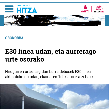
Sartu
OROKORRA
E30 linea udan, eta aurrerago
urte osorako
Hirugarren urtez segidan Lurraldebusek E30 linea
aktibatuko du udan, ekainaren 1etik aurrera zehazki.