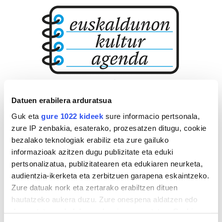
Datuen erabilera arduratsua
Guk eta
gure 1022 kideek
sure informacio pertsonala,
zure IP zenbakia, esaterako, prozesatzen ditugu, cookie
bezalako teknologiak erabiliz eta zure gailuko
informazioak azitzen dugu publizitate eta eduki
pertsonalizatua, publizitatearen eta edukiaren neurketa,
audientzia-ikerketa eta zerbitzuen garapena eskaintzeko.
Zure datuak nork eta zertarako erabiltzen dituen
hautatzeko aukera duzu. Zure onespena aldatzen edo
deuseztatzen ahal duzu edozein momentutan, Cookie