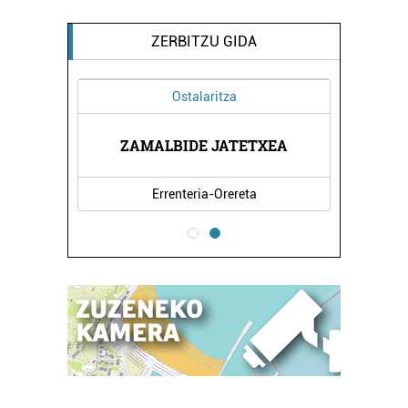
ZERBITZU GIDA
Ostalaritza
RITZA
ZAMALBIDE JATETXEA
SALS
Errenteria-Orereta