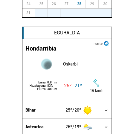
24
25
26
27
28
29
30
31
1
2
3
4
5
6
EGURALDIA
Iturria:
Hondarribia
Oskarbi
Euria:
0.8mm
25º
21º
Hezetasuna:
83%
Elurra:
4000m
16 km/h
Bihar
25º
20º
Asteartea
26º
19º