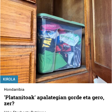
KIROLA
Hondarribia
'Platanitoak' apalategian gorde eta gero,
zer?