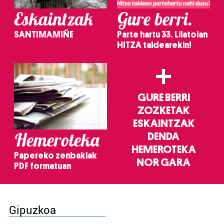
Eskaintzak
Gure berri.
SANTIMAMIÑE
Parte hartu 33. Lilatoian
HITZA taldearekin!
+
GURE BERRI
ZOZKETAK
ESKAINTZAK
Hemeroteka
DENDA
HEMEROTEKA
Papereko zenbakiak
NOR GARA
PDF formatuan
Gipuzkoa