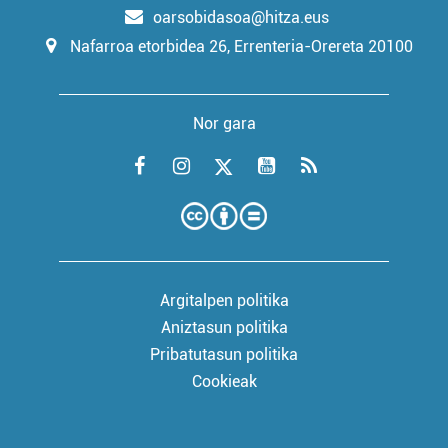
oarsobidasoa@hitza.eus
Nafarroa etorbidea 26, Errenteria-Orereta 20100
Nor gara
Argitalpen politika
Aniztasun politika
Pribatutasun politika
Cookieak