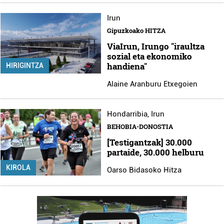
Irun
Gipuzkoako HITZA
ViaIrun, Irungo "iraultza
sozial eta ekonomiko
handiena"
HIRIGINTZA
Alaine Aranburu Etxegoien
Hondarribia
,
Irun
BEHOBIA-DONOSTIA
[Testigantzak] 30.000
partaide, 30.000 helburu
KIROLA
Oarso Bidasoko Hitza