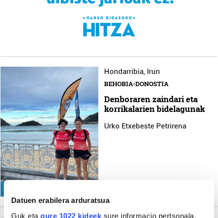
Hondarribia
,
Irun
BEHOBIA-DONOSTIA
Denboraren zaindari eta
korrikalarien bidelagunak
Urko Etxebeste Petrirena
KIROLA
Datuen erabilera arduratsua
Guk eta
gure 1022 kideek
sure informacio pertsonala,