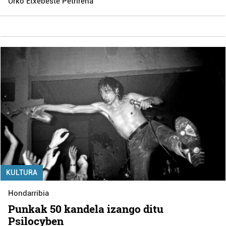
Urko Etxebeste Petrirena
KULTURA
Hondarribia
Punkak 50 kandela izango ditu
Psilocyben