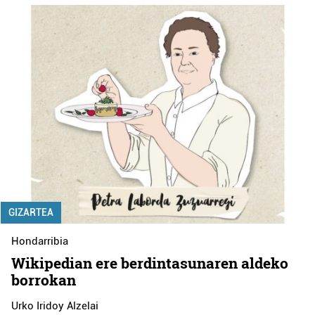
GIZARTEA
Hondarribia
Wikipedian ere berdintasunaren aldeko
borrokan
Urko Iridoy Alzelai