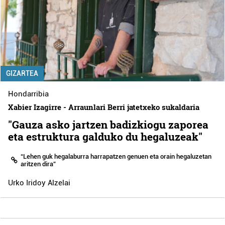
GIZARTEA
Hondarribia
Xabier Izagirre - Arraunlari Berri jatetxeko sukaldaria
"Gauza asko jartzen badizkiogu zaporea
eta estruktura galduko du hegaluzeak"
“Lehen guk hegalaburra harrapatzen genuen eta orain hegaluzetan
aritzen dira”
Urko Iridoy Alzelai