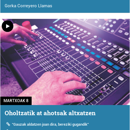
Gorka Correyero Llamas
MARTXOAK 8
Oholtzatik at ahotsak altxatzen
“Gauzak aldatzen joan dira, bereziki gugandik”