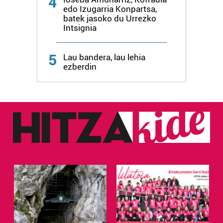
4
edo Izugarria Konpartsa,
batek jasoko du Urrezko
Intsignia
5
Lau bandera, lau lehia
ezberdin