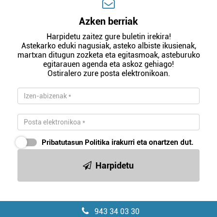
Azken berriak
Harpidetu zaitez gure buletin irekira!
Astekarko eduki nagusiak, asteko albiste ikusienak,
martxan ditugun zozketa eta egitasmoak, asteburuko
egitarauen agenda eta askoz gehiago!
Ostiralero zure posta elektronikoan.
Pribatutasun Politika
irakurri eta onartzen dut.
Harpidetu
943 34 03 30