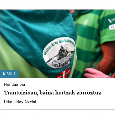
KIROLA
Hondarribia
Trantsizioan, baina hortzak zorroztuz
Urko Iridoy Alzelai