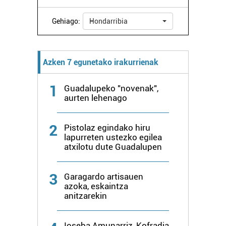
Gehiago:
Hondarribia
Azken 7 egunetako irakurrienak
1
Guadalupeko "novenak",
aurten lehenago
2
Pistolaz egindako hiru
lapurreten ustezko egilea
atxilotu dute Guadalupen
3
Garagardo artisauen
azoka, eskaintza
anitzarekin
Ioseba Amunarriz, Kofradia