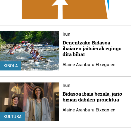
Webgune honek cookie propioak eta hirugarrenen cookie-
fitxategiak erabiltzen ditu. Zure esperientzia eta
zerbitzuak hobetzeko asmoz, cookie teknologiaz
baliatzen gara. Ohar hau onartuz gero, teknologia hori
Irun
erabiltzeko baimen esplizitua ematen diguzu.
Gehiago
Denentzako Bidasoa
irakurri
ibaiaren jaitsierak egingo
dira bihar
Alaine Aranburu Etxegoien
KIROLA
Irun
Bidasoa ibaia bezala, jario
bizian dabilen proiektua
Alaine Aranburu Etxegoien
KULTURA