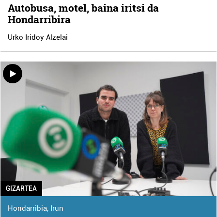
Autobusa, motel, baina iritsi da
Hondarribira
Urko Iridoy Alzelai
GIZARTEA
Hondarribia
,
Irun