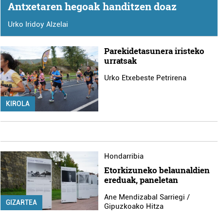
Antxetaren hegoak handitzen doaz
Urko Iridoy Alzelai
Parekidetasunera iristeko
urratsak
Urko Etxebeste Petrirena
KIROLA
Hondarribia
Etorkizuneko belaunaldien
ereduak, paneletan
Ane Mendizabal Sarriegi /
GIZARTEA
Gipuzkoako Hitza