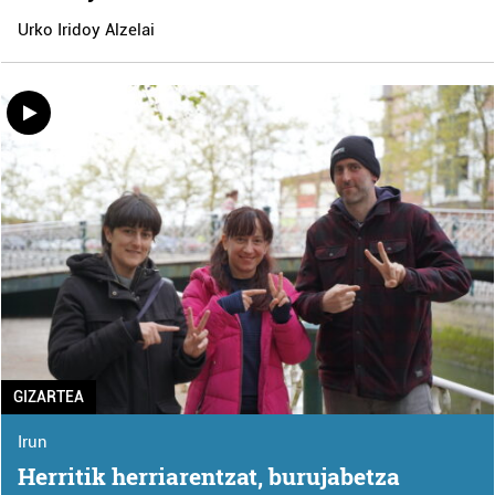
Urko Iridoy Alzelai
GIZARTEA
Irun
Herritik herriarentzat, burujabetza