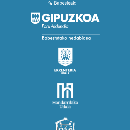
Babesleak: