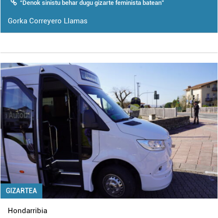
“Denok sinistu behar dugu gizarte feminista batean”
Gorka Correyero Llamas
GIZARTEA
Hondarribia