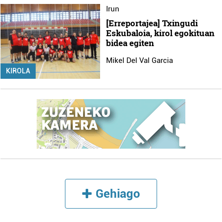
Irun
[Erreportajea] Txingudi
Eskubaloia, kirol egokituan
bidea egiten
Mikel Del Val Garcia
KIROLA
Gehiago