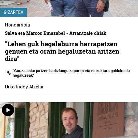
GIZARTEA
Hondarribia
Salva eta Marcos Emazabel - Arrantzale ohiak
"Lehen guk hegalaburra harrapatzen
genuen eta orain hegaluzetan aritzen
dira"
“Gauza asko jartzen badizkiogu zaporea eta estruktura galduko du
hegaluzeak”
Urko Iridoy Alzelai