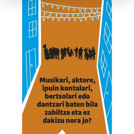
Guk eta gure bazkideek zure datu pertsonalak
prozesatzen ditugu, zure IP zenbakia, besteak beste,
teknologia erabiliz, cookieak adibidez, iragarki eta eduki
pertsonalizatuak eskaintzeko, iragarkiak eta edukia
neurtzeko, jendeari buruzko informazioa biltzeko eta
produktuak garatzeko. Zure datuak nork eta zertarako
erabiltzen dituen hauta dezakezu.
Bazkide batzuek ez dizute baimenik eskatzen, eta beren
interes komertzial legitimoetan babesten dira. Ikusi gure
bazkideen zerrenda, beren ustez zein helburutarako
duten interes legitimoa eta horren aurka nola egin
dezakezun ikusteko.
Lortu zure datu pertsonalak prozesatzeko moduari
buruzko informazio gehiago eta ezarri zure lehentasunak
datuen atalean. Edozein unetan alda edo ken dezakezu
zure baimena Cookieen adierazpenean.