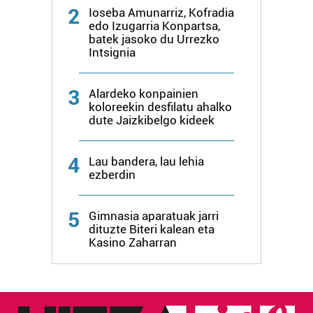
2
Ioseba Amunarriz, Kofradia
edo Izugarria Konpartsa,
batek jasoko du Urrezko
Intsignia
3
Alardeko konpainien
koloreekin desfilatu ahalko
dute Jaizkibelgo kideek
4
Lau bandera, lau lehia
ezberdin
5
Gimnasia aparatuak jarri
dituzte Biteri kalean eta
Kasino Zaharran