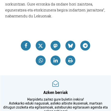
sorkuntzan. Gure erronka da ondare hori zaintzea,
eguneratzea eta etorkizunera begira indartzen jarraitzea”,
nabarmendu du Lekuonak.
Azken berriak
Harpidetu zaitez gure buletin irekira!
Astekarko eduki nagusiak, asteko albiste ikusienak, martxan
ditugun zozketa eta egitasmoak, asteburuko egitarauen agenda eta