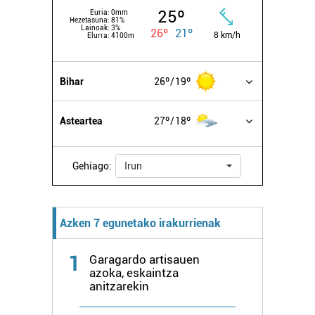
25º
irakurri
Euria:
0mm
Hezetasuna:
81%
Lainoak:
3%
26º
21º
8 km/h
Elurra:
4100m
Bihar
26º
19º
Asteartea
27º
18º
Gehiago:
Irun
Azken 7 egunetako irakurrienak
1
Garagardo artisauen
azoka, eskaintza
anitzarekin