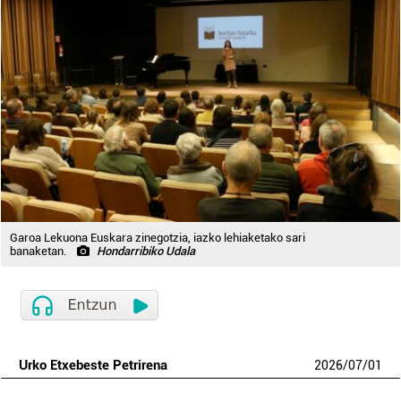
Garoa Lekuona Euskara zinegotzia, iazko lehiaketako sari
banaketan.
Hondarribiko Udala
Urko Etxebeste Petrirena
2026
/
07
/
01