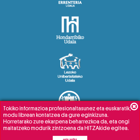
Tokiko informazioa profesionaltasunez eta euskaratik,
modu librean kontatzea da gure eginkizuna.
Horretarako zure ekarpena beharrezkoa da, eta ongi
maitatzeko modurik zintzoena da HITZAkide egitea.