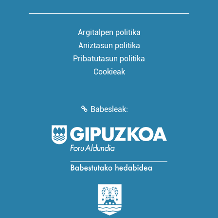
Argitalpen politika
Aniztasun politika
Pribatutasun politika
Cookieak
Babesleak: