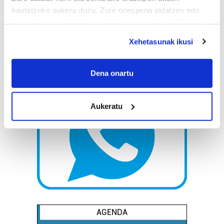
hautatzeko aukera duzu. Zure onespena aldatzen edo
deuseztatzen ahal duzu edozein momentutan, Cookie
deklaraziotik edo Privacy triggerean klikatuz.
Xehetasunak ikusi
If you allow, we would also like to:
Collect information about your geographical
Dena onartu
location which can be accurate to within several
meters
Aukeratu
Identify your device by actively scanning it for
specific characteristics (fingerprinting)
Find out more about how your personal data is processed
and set your preferences in the
details section
.
Guk eta gure bazkideek zure datu pertsonalak
prozesatzen ditugu, zure IP zenbakia, besteak beste,
teknologia erabiliz, cookieak adibidez, iragarki eta eduki
pertsonalizatuak eskaintzeko, iragarkiak eta edukia
AGENDA
neurtzeko, jendeari buruzko informazioa biltzeko eta