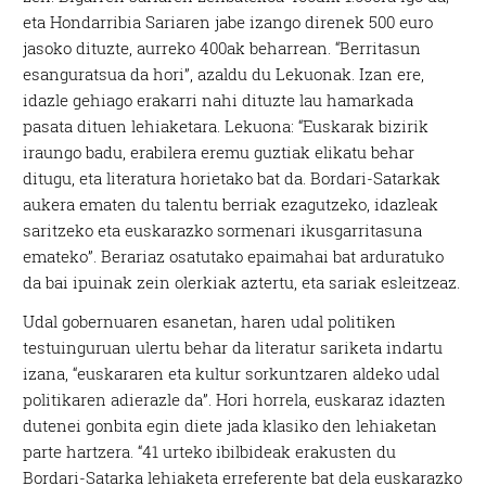
eta Hondarribia Sariaren jabe izango direnek 500 euro
jasoko dituzte, aurreko 400ak beharrean. “Berritasun
esanguratsua da hori”, azaldu du Lekuonak. Izan ere,
idazle gehiago erakarri nahi dituzte lau hamarkada
pasata dituen lehiaketara. Lekuona: “Euskarak bizirik
iraungo badu, erabilera eremu guztiak elikatu behar
ditugu, eta literatura horietako bat da. Bordari-Satarkak
aukera ematen du talentu berriak ezagutzeko, idazleak
saritzeko eta euskarazko sormenari ikusgarritasuna
emateko”. Berariaz osatutako epaimahai bat arduratuko
da bai ipuinak zein olerkiak aztertu, eta sariak esleitzeaz.
Udal gobernuaren esanetan, haren udal politiken
testuinguruan ulertu behar da literatur sariketa indartu
izana, “euskararen eta kultur sorkuntzaren aldeko udal
politikaren adierazle da”. Hori horrela, euskaraz idazten
dutenei gonbita egin diete jada klasiko den lehiaketan
parte hartzera. “41 urteko ibilbideak erakusten du
Bordari-Satarka lehiaketa erreferente bat dela euskarazko