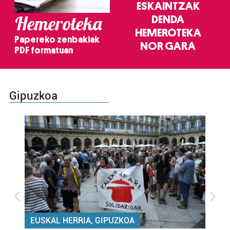
ESKAINTZAK
Hemeroteka
DENDA
HEMEROTEKA
Papereko zenbakiak
NOR GARA
PDF formatuan
Gipuzkoa
EUSKAL HERRIA, GIPUZKOA