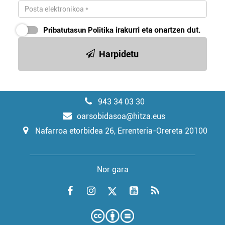
Pribatutasun Politika
irakurri eta onartzen dut.
Harpidetu
943 34 03 30
oarsobidasoa@hitza.eus
Nafarroa etorbidea 26, Errenteria-Orereta 20100
Nor gara