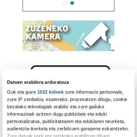
Datuen erabilera arduratsua
Guk eta
gure 1022 kideek
sure informacio pertsonala,
zure IP zenbakia, esaterako, prozesatzen ditugu, cookie
bezalako teknologiak erabiliz eta zure gailuko
informazioak azitzen dugu publizitate eta eduki
pertsonalizatua, publizitatearen eta edukiaren neurketa,
audientzia-ikerketa eta zerbitzuen garapena eskaintzeko.
Zure datuak nork eta zertarako erabiltzen dituen