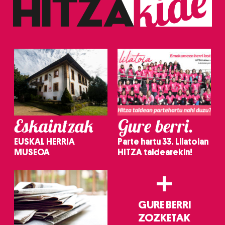
Eskaintzak
Gure berri.
EUSKAL HERRIA
Parte hartu 33. Lilatoian
MUSEOA
HITZA taldearekin!
+
GURE BERRI
ZOZKETAK