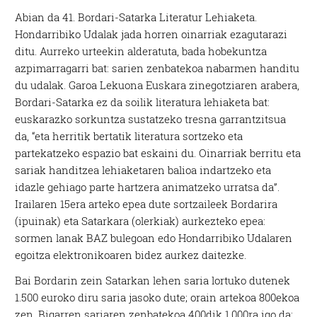
Abian da 41. Bordari-Satarka Literatur Lehiaketa.
Hondarribiko Udalak jada horren oinarriak ezagutarazi
ditu. Aurreko urteekin alderatuta, bada hobekuntza
azpimarragarri bat: sarien zenbatekoa nabarmen handitu
du udalak. Garoa Lekuona Euskara zinegotziaren arabera,
Bordari-Satarka ez da soilik literatura lehiaketa bat:
euskarazko sorkuntza sustatzeko tresna garrantzitsua
da, “eta herritik bertatik literatura sortzeko eta
partekatzeko espazio bat eskaini du. Oinarriak berritu eta
sariak handitzea lehiaketaren balioa indartzeko eta
idazle gehiago parte hartzera animatzeko urratsa da”.
Irailaren 15era arteko epea dute sortzaileek Bordarira
(ipuinak) eta Satarkara (olerkiak) aurkezteko epea:
sormen lanak BAZ bulegoan edo Hondarribiko Udalaren
egoitza elektronikoaren bidez aurkez daitezke.
Bai Bordarin zein Satarkan lehen saria lortuko dutenek
1.500 euroko diru saria jasoko dute; orain artekoa 800ekoa
zen. Bigarren sariaren zenbatekoa 400dik 1.000ra igo da;