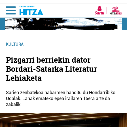
Sartu
KULTURA
Pizgarri berriekin dator
Bordari-Satarka Literatur
Lehiaketa
Sarien zenbatekoa nabarmen handitu du Hondarribiko
Udalak. Lanak emateko epea irailaren 15era arte da
zabalik.