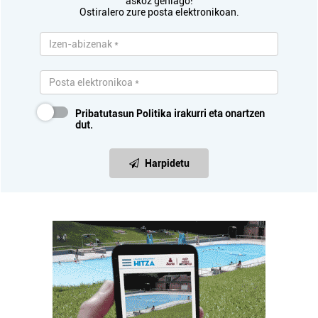
askoz gehiago!
Ostiralero zure posta elektronikoan.
Pribatutasun Politika
irakurri eta onartzen
dut.
Harpidetu