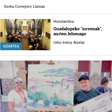
Gorka Correyero Llamas
Hondarribia
Guadalupeko "novenak",
aurten lehenago
Urko Iridoy Alzelai
GIZARTEA