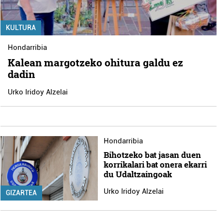
KULTURA
Hondarribia
Kalean margotzeko ohitura galdu ez
dadin
Urko Iridoy Alzelai
Hondarribia
Bihotzeko bat jasan duen
korrikalari bat onera ekarri
du Udaltzaingoak
Urko Iridoy Alzelai
GIZARTEA