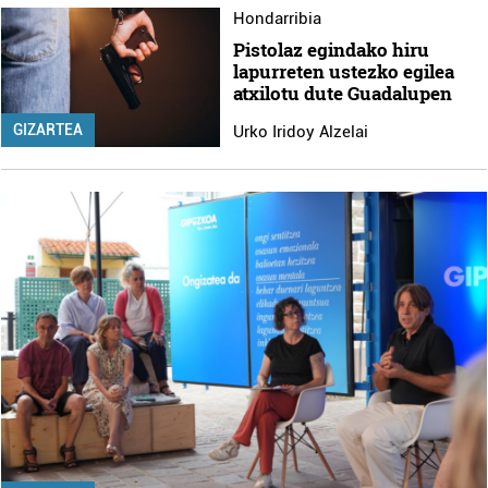
Hondarribia
Pistolaz egindako hiru
lapurreten ustezko egilea
atxilotu dute Guadalupen
GIZARTEA
Urko Iridoy Alzelai