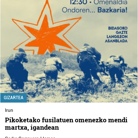
GIZARTEA
Irun
Pikoketako fusilatuen omenezko mendi
martxa, igandean