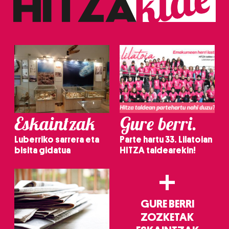
Eskaintzak
Gure berri.
Luberriko sarrera eta
Parte hartu 33. Lilatoian
bisita gidatua
HITZA taldearekin!
+
GURE BERRI
ZOZKETAK