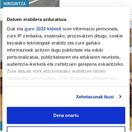
HIRIGINTZA
Datuen erabilera arduratsua
Guk eta
gure 1022 kideek
sure informacio pertsonala,
zure IP zenbakia, esaterako, prozesatzen ditugu, cookie
bezalako teknologiak erabiliz eta zure gailuko
informazioak azitzen dugu publizitate eta eduki
pertsonalizatua, publizitatearen eta edukiaren neurketa,
audientzia-ikerketa eta zerbitzuen garapena eskaintzeko.
Zure datuak nork eta zertarako erabiltzen dituen
hautatzeko aukera duzu. Zure onespena aldatzen edo
deuseztatzen ahal duzu edozein momentutan, Cookie
deklaraziotik edo Privacy triggerean klikatuz.
Xehetasunak ikusi
If you allow, we would also like to:
Collect information about your geographical
Dena onartu
location which can be accurate to within several
GIZARTEA
meters