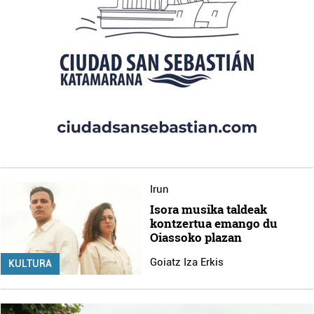
Irun
Isora musika taldeak
kontzertua emango du
Oiassoko plazan
Goiatz Iza Erkis
KULTURA