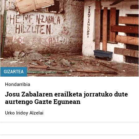
GIZARTEA
Hondarribia
Josu Zabalaren erailketa jorratuko dute
aurtengo Gazte Egunean
Urko Iridoy Alzelai