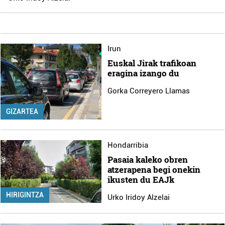
Irun
Euskal Jirak trafikoan
eragina izango du
Gorka Correyero Llamas
GIZARTEA
Hondarribia
Pasaia kaleko obren
atzerapena begi onekin
ikusten du EAJk
HIRIGINTZA
Urko Iridoy Alzelai