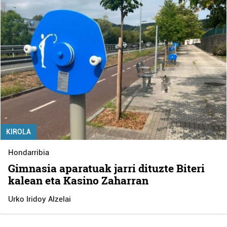
KIROLA
Hondarribia
Gimnasia aparatuak jarri dituzte Biteri
kalean eta Kasino Zaharran
Urko Iridoy Alzelai