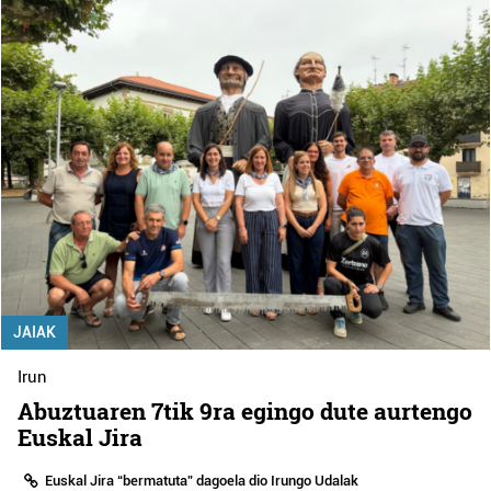
JAIAK
Irun
Abuztuaren 7tik 9ra egingo dute aurtengo
Euskal Jira
Euskal Jira “bermatuta” dagoela dio Irungo Udalak