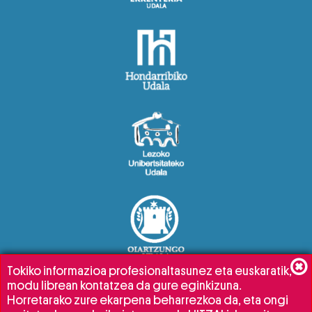
Tokiko informazioa profesionaltasunez eta euskaratik,
modu librean kontatzea da gure eginkizuna.
Horretarako zure ekarpena beharrezkoa da, eta ongi