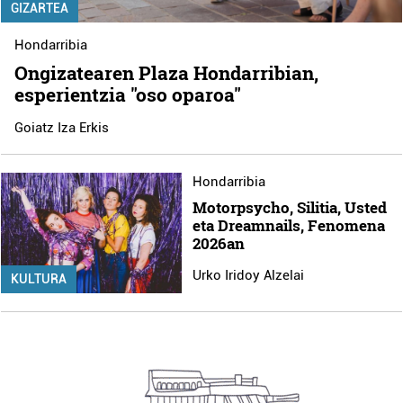
GIZARTEA
Hondarribia
Ongizatearen Plaza Hondarribian,
esperientzia "oso oparoa"
Goiatz Iza Erkis
Hondarribia
Motorpsycho, Silitia, Usted
eta Dreamnails, Fenomena
2026an
Urko Iridoy Alzelai
KULTURA