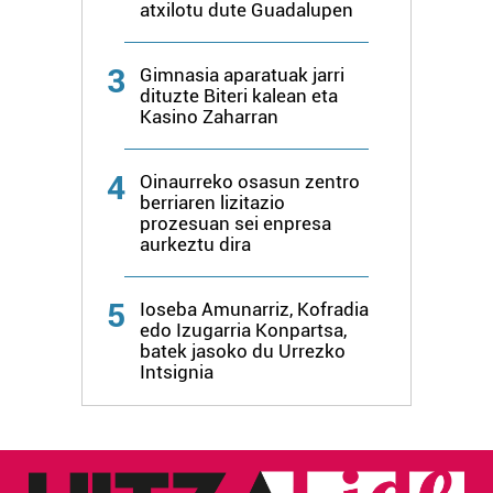
atxilotu dute Guadalupen
3
Gimnasia aparatuak jarri
dituzte Biteri kalean eta
Kasino Zaharran
4
Oinaurreko osasun zentro
berriaren lizitazio
prozesuan sei enpresa
aurkeztu dira
5
Ioseba Amunarriz, Kofradia
edo Izugarria Konpartsa,
batek jasoko du Urrezko
Intsignia