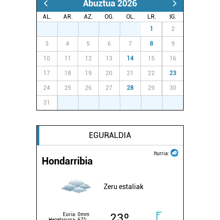
Abuztua 2026
AL.
AR.
AZ.
OG.
OL.
LR.
IG.
27
28
29
30
31
1
2
3
4
5
6
7
8
9
10
11
12
13
14
15
16
17
18
19
20
21
22
23
24
25
26
27
28
29
30
31
1
2
3
4
5
6
EGURALDIA
Iturria:
Hondarribia
Zeru estaliak
23º
Euria:
0mm
Hezetasuna:
67%