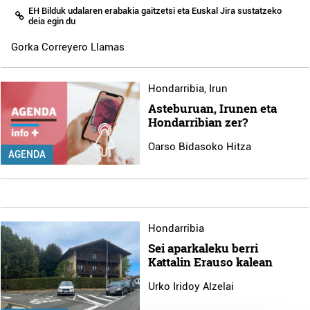
EH Bilduk udalaren erabakia gaitzetsi eta Euskal Jira sustatzeko
deia egin du
Gorka Correyero Llamas
Hondarribia
,
Irun
Asteburuan, Irunen eta
Hondarribian zer?
Oarso Bidasoko Hitza
AGENDA
Hondarribia
Sei aparkaleku berri
Kattalin Erauso kalean
Urko Iridoy Alzelai