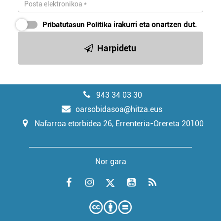
Pribatutasun Politika
irakurri eta onartzen dut.
Harpidetu
943 34 03 30
oarsobidasoa@hitza.eus
Nafarroa etorbidea 26, Errenteria-Orereta 20100
Nor gara