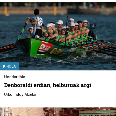
KIROLA
Hondarribia
Denboraldi erdian, helburuak argi
Urko Iridoy Alzelai