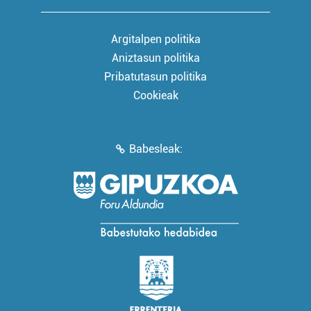
Argitalpen politika
Aniztasun politika
Pribatutasun politika
Cookieak
Babesleak: