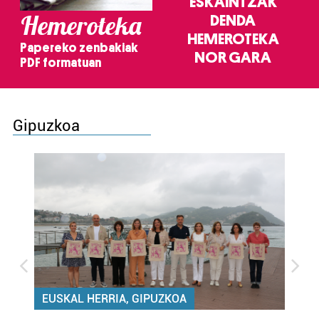
ESKAINTZAK
Hemeroteka
DENDA
HEMEROTEKA
Papereko zenbakiak
NOR GARA
PDF formatuan
Gipuzkoa
EUSKAL HERRIA, GIPUZKOA