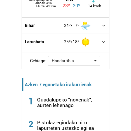
Lainoak:
49%
23º
20º
14 km/h
Elurra:
4300m
Bihar
24º
17º
Larunbata
25º
18º
Gehiago:
Hondarribia
Azken 7 egunetako irakurrienak
1
Guadalupeko "novenak",
aurten lehenago
2
Pistolaz egindako hiru
lapurreten ustezko egilea