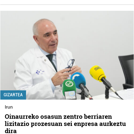
GIZARTEA
Irun
Oinaurreko osasun zentro berriaren
lizitazio prozesuan sei enpresa aurkeztu
dira