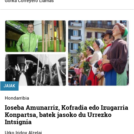
Gorka Correyero Llamas
JAIAK
Hondarribia
Ioseba Amunarriz, Kofradia edo Izugarria
Konpartsa, batek jasoko du Urrezko
Intsignia
Urko Iridoy Alzelai