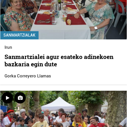
SANMARTZIALAK
Irun
Sanmartzialei agur esateko adinekoen
bazkaria egin dute
Gorka Correyero Llamas