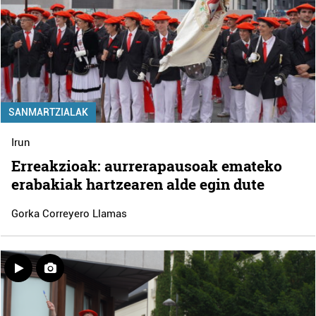
SANMARTZIALAK
Irun
Erreakzioak: aurrerapausoak emateko
erabakiak hartzearen alde egin dute
Gorka Correyero Llamas