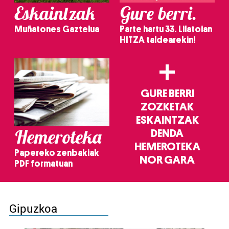
Eskaintzak
Gure berri.
Muñatones Gaztelua
Parte hartu 33. Lilatoian
HITZA taldearekin!
+
GURE BERRI
ZOZKETAK
ESKAINTZAK
Hemeroteka
DENDA
HEMEROTEKA
Papereko zenbakiak
NOR GARA
PDF formatuan
Gipuzkoa