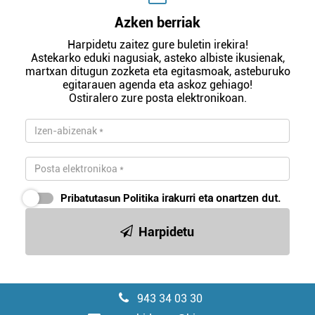
Azken berriak
Harpidetu zaitez gure buletin irekira!
Astekarko eduki nagusiak, asteko albiste ikusienak,
martxan ditugun zozketa eta egitasmoak, asteburuko
egitarauen agenda eta askoz gehiago!
Ostiralero zure posta elektronikoan.
Pribatutasun Politika
irakurri eta onartzen dut.
Harpidetu
943 34 03 30