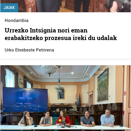
JAIAK
Hondarribia
Urrezko Intsignia nori eman
erabakitzeko prozesua ireki du udalak
Urko Etxebeste Petrirena