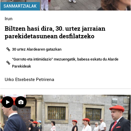
SANMARTZIALAK
Irun
Biltzen hasi dira, 30. urtez jarraian
parekidetasunean desfilatzeko
30 urtez Alardearen gatazkan
“Gorroto eta intimidazio” mezuengatik, babesa eskatu du Alarde
Parekideak
Urko Etxebeste Petrirena