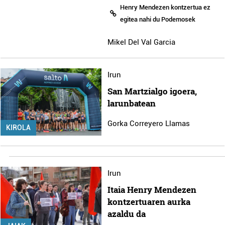
Henry Mendezen kontzertua ez
egitea nahi du Podemosek
Mikel Del Val Garcia
Irun
San Martzialgo igoera,
larunbatean
Gorka Correyero Llamas
KIROLA
Irun
Itaia Henry Mendezen
kontzertuaren aurka
azaldu da