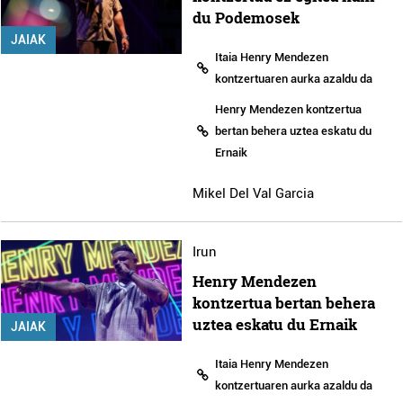
du Podemosek
JAIAK
Itaia Henry Mendezen
kontzertuaren aurka azaldu da
Henry Mendezen kontzertua
bertan behera uztea eskatu du
Ernaik
Mikel Del Val Garcia
Irun
Henry Mendezen
kontzertua bertan behera
uztea eskatu du Ernaik
JAIAK
Itaia Henry Mendezen
kontzertuaren aurka azaldu da