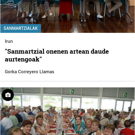
SANMARTZIALAK
Irun
"Sanmartzial onenen artean daude
aurtengoak"
Gorka Correyero Llamas