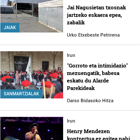
Jai Nagusietan txosnak
jartzeko eskaera epea,
zabalik
JAIAK
Urko Etxebeste Petrirena
Irun
"Gorroto eta intimidazio"
mezuengatik, babesa
eskatu du Alarde
Parekideak
SANMARTZIALAK
Oarso Bidasoko Hitza
Irun
Henry Mendezen
kontzertua ez egitea nahi