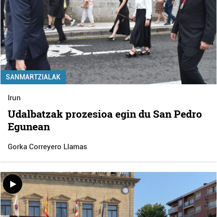
SANMARTZIALAK
Irun
Udalbatzak prozesioa egin du San Pedro
Egunean
Gorka Correyero Llamas