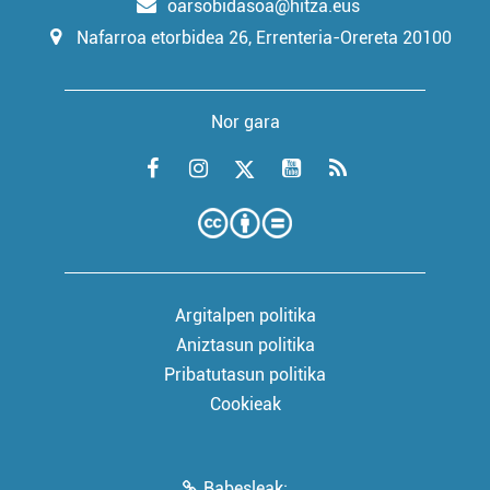
oarsobidasoa@hitza.eus
Nafarroa etorbidea 26, Errenteria-Orereta 20100
Nor gara
Argitalpen politika
Aniztasun politika
Pribatutasun politika
Cookieak
Babesleak: