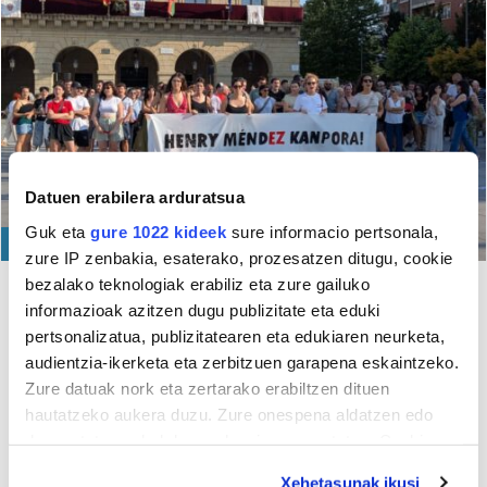
Datuen erabilera arduratsua
Guk eta
gure 1022 kideek
sure informacio pertsonala,
JAIAK
zure IP zenbakia, esaterako, prozesatzen ditugu, cookie
bezalako teknologiak erabiliz eta zure gailuko
Irun
informazioak azitzen dugu publizitate eta eduki
"Henry Mendez kanpora!"
pertsonalizatua, publizitatearen eta edukiaren neurketa,
audientzia-ikerketa eta zerbitzuen garapena eskaintzeko.
Henry Mendezen kontzertua ez egitea nahi du Podemosek
Zure datuak nork eta zertarako erabiltzen dituen
hautatzeko aukera duzu. Zure onespena aldatzen edo
Henry Mendezen kontzertua bertan behera uztea eskatu du Ernaik
deuseztatzen ahal duzu edozein momentutan, Cookie
Itaia Henry Mendezen kontzertuaren aurka azaldu da
deklaraziotik edo Privacy triggerean klikatuz.
Xehetasunak ikusi