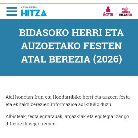
Sartu
BIDASOKO HERRI ETA
AUZOETAKO FESTEN
ATAL BEREZIA (2026)
Atal honetan Irun eta Hondarribiko herri eta auzoen festa
eta ekitaldi berezien informazioa aurkituko duzu.
Albisteak, festa egitarauak, argazkiak eta egutegia izango
dituzue ikusgai hemen.