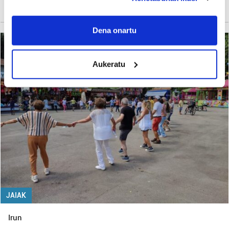
Urko Etxebeste Petrirena
If you allow, we would also like to:
Collect information about your geographical
Dena onartu
location which can be accurate to within several
meters
Aukeratu
Identify your device by actively scanning it for
specific characteristics (fingerprinting)
Find out more about how your personal data is processed
and set your preferences in the
details section
.
Guk eta gure bazkideek zure datu pertsonalak
prozesatzen ditugu, zure IP zenbakia, besteak beste,
teknologia erabiliz, cookieak adibidez, iragarki eta eduki
pertsonalizatuak eskaintzeko, iragarkiak eta edukia
neurtzeko, jendeari buruzko informazioa biltzeko eta
produktuak garatzeko. Zure datuak nork eta zertarako
JAIAK
erabiltzen dituen hauta dezakezu.
Irun
Bazkide batzuek ez dizute baimenik eskatzen, eta beren