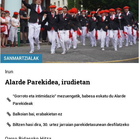
SANMARTZIALAK
Irun
Alarde Parekidea, irudietan
“Gorroto eta intimidazio” mezuengatik, babesa eskatu du Alarde
Parekideak
Balkoian bai, erabakietan ez
Biltzen hasi dira, 30. urtez jarraian parekidetasunean desfilatzeko
Oarso Bidasoko Hitza