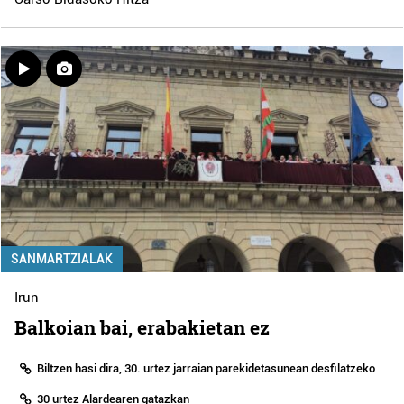
SANMARTZIALAK
Irun
Balkoian bai, erabakietan ez
Biltzen hasi dira, 30. urtez jarraian parekidetasunean desfilatzeko
30 urtez Alardearen gatazkan