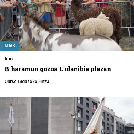
JAIAK
Irun
Biharamun gozoa Urdanibia plazan
Oarso Bidasoko Hitza