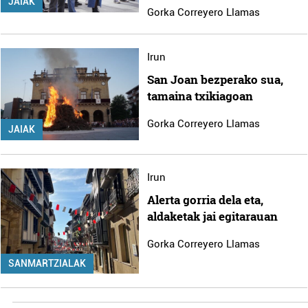
JAIAK
Gorka Correyero Llamas
Irun
San Joan bezperako sua,
tamaina txikiagoan
Gorka Correyero Llamas
JAIAK
Irun
Alerta gorria dela eta,
aldaketak jai egitarauan
Gorka Correyero Llamas
SANMARTZIALAK