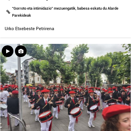
“Gorroto eta intimidazio” mezuengatik, babesa eskatu du Alarde
Parekideak
Urko Etxebeste Petrirena