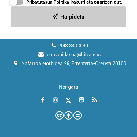
Pribatutasun Politika
irakurri eta onartzen dut.
Harpidetu
943 34 03 30
oarsobidasoa@hitza.eus
Nafarroa etorbidea 26, Errenteria-Orereta 20100
Nor gara