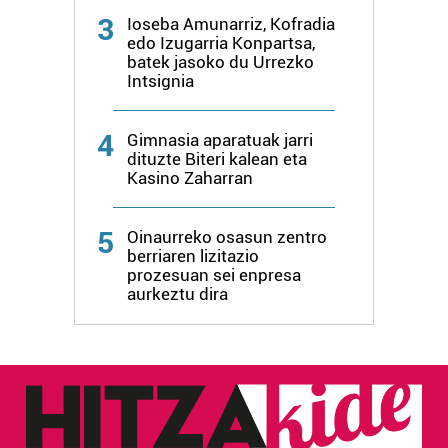
3
Ioseba Amunarriz, Kofradia
edo Izugarria Konpartsa,
batek jasoko du Urrezko
Intsignia
4
Gimnasia aparatuak jarri
dituzte Biteri kalean eta
Kasino Zaharran
5
Oinaurreko osasun zentro
berriaren lizitazio
prozesuan sei enpresa
aurkeztu dira