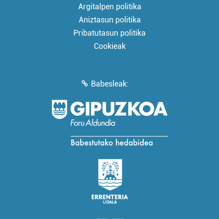
Argitalpen politika
Aniztasun politika
Pribatutasun politika
Cookieak
Babesleak: