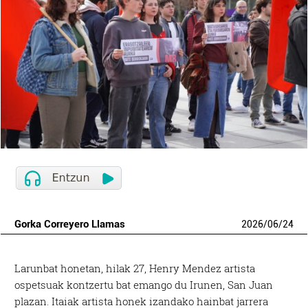
Gorka Correyero Llamas
2026
/
06
/
24
Larunbat honetan, hilak 27, Henry Mendez artista
ospetsuak kontzertu bat emango du Irunen, San Juan
plazan. Itaiak artista honek izandako hainbat jarrera