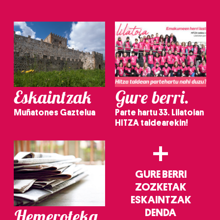
Eskaintzak
Gure berri.
Muñatones Gaztelua
Parte hartu 33. Lilatoian
HITZA taldearekin!
+
GURE BERRI
ZOZKETAK
ESKAINTZAK
Hemeroteka
DENDA