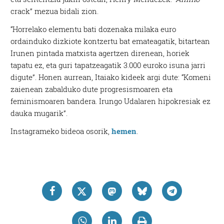
crack” mezua bidali zion.
“Horrelako elementu bati dozenaka milaka euro
ordainduko dizkiote kontzertu bat emateagatik, bitartean
Irunen pintada matxista agertzen direnean, horiek
tapatu ez, eta guri tapatzeagatik 3.000 euroko isuna jarri
digute”. Honen aurrean, Itaiako kideek argi dute: “Komeni
zaienean zabalduko dute progresismoaren eta
feminismoaren bandera. Irungo Udalaren hipokresiak ez
dauka mugarik”.
Instagrameko bideoa osorik,
hemen
.