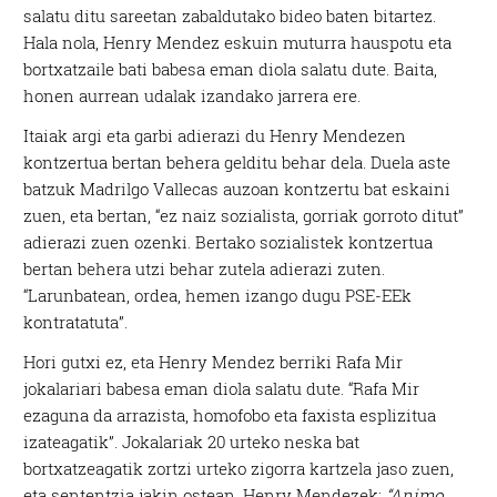
salatu ditu sareetan zabaldutako bideo baten bitartez.
Hala nola, Henry Mendez eskuin muturra hauspotu eta
bortxatzaile bati babesa eman diola salatu dute. Baita,
honen aurrean udalak izandako jarrera ere.
Itaiak argi eta garbi adierazi du Henry Mendezen
kontzertua bertan behera gelditu behar dela. Duela aste
batzuk Madrilgo Vallecas auzoan kontzertu bat eskaini
zuen, eta bertan, “ez naiz sozialista, gorriak gorroto ditut”
adierazi zuen ozenki. Bertako sozialistek kontzertua
bertan behera utzi behar zutela adierazi zuten.
“Larunbatean, ordea, hemen izango dugu PSE-EEk
kontratatuta”.
Hori gutxi ez, eta Henry Mendez berriki Rafa Mir
jokalariari babesa eman diola salatu dute. “Rafa Mir
ezaguna da arrazista, homofobo eta faxista esplizitua
izateagatik”. Jokalariak 20 urteko neska bat
bortxatzeagatik zortzi urteko zigorra kartzela jaso zuen,
eta sententzia jakin ostean, Henry Mendezek:
“Animo