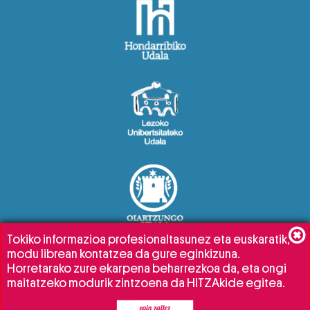
Tokiko informazioa profesionaltasunez eta euskaratik,
modu librean kontatzea da gure eginkizuna.
Horretarako zure ekarpena beharrezkoa da, eta ongi
maitatzeko modurik zintzoena da HITZAkide egitea.