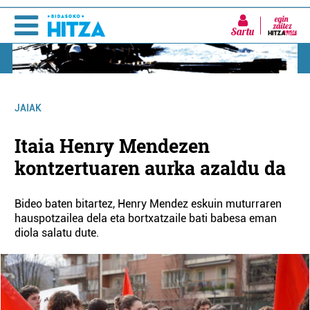
Sartu
JAIAK
Itaia Henry Mendezen
kontzertuaren aurka azaldu da
Bideo baten bitartez, Henry Mendez eskuin muturraren
hauspotzailea dela eta bortxatzaile bati babesa eman
diola salatu dute.