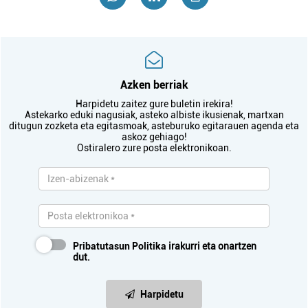
Azken berriak
Harpidetu zaitez gure buletin irekira!
Astekarko eduki nagusiak, asteko albiste ikusienak, martxan
ditugun zozketa eta egitasmoak, asteburuko egitarauen agenda eta
askoz gehiago!
Ostiralero zure posta elektronikoan.
Pribatutasun Politika
irakurri eta onartzen
dut.
Harpidetu