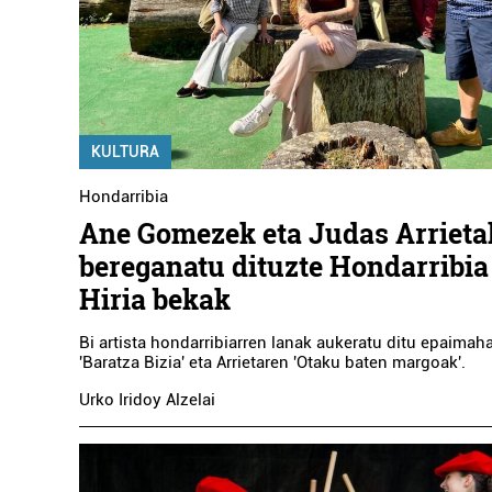
KULTURA
Hondarribia
Ane Gomezek eta Judas Arrieta
bereganatu dituzte Hondarribi
Hiria bekak
Bi artista hondarribiarren lanak aukeratu ditu epaima
'Baratza Bizia' eta Arrietaren 'Otaku baten margoak'.
Urko Iridoy Alzelai