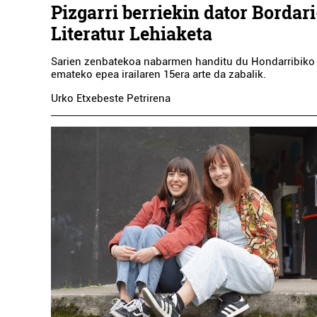
Pizgarri berriekin dator Bordar
Literatur Lehiaketa
Sarien zenbatekoa nabarmen handitu du Hondarribiko
emateko epea irailaren 15era arte da zabalik.
Urko Etxebeste Petrirena
Ostalaritza
ZAMALBIDE JATETXEA
Errenteria-Orereta