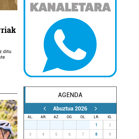
rriak
z ditu
ste
AGENDA
Abuztua 2026
AL.
AR.
AZ.
OG.
OL.
LR.
IG.
27
28
29
30
31
1
2
3
4
5
6
7
8
9