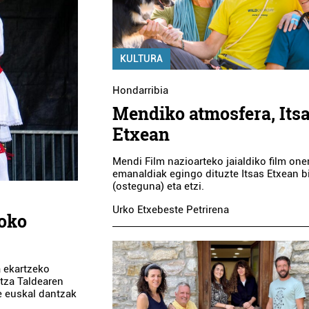
KULTURA
Hondarribia
Mendiko atmosfera, Its
Etxean
Mendi Film nazioarteko jaialdiko film on
emanaldiak egingo dituzte Itsas Etxean b
(osteguna) eta etzi.
Urko Etxebeste Petrirena
roko
a ekartzeko
tza Taldearen
te euskal dantzak