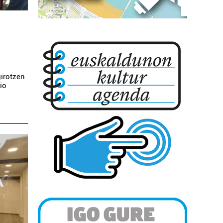
girotzen
io