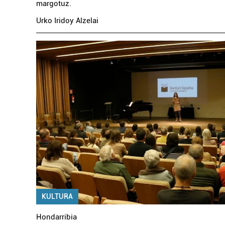
margotuz.
Urko Iridoy Alzelai
KULTURA
Hondarribia