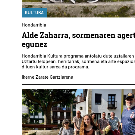
KULTURA
Hondarribia
Alde Zaharra, sormenaren agert
egunez
Hondarribia Kultura programa antolatu dute uztailaren 
Uztartu lelopean. herritarrak, sormena eta arte espazi
dituen kultur sarea da programa.
Ikerne Zarate Gartziarena