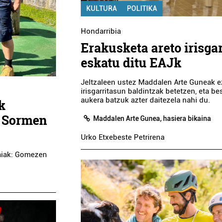
KULTURA
POLITIKA
Hondarribia
Erakusketa areto irisga
eskatu ditu EAJk
Jeltzaleen ustez Maddalen Arte Guneak e
irisgarritasun baldintzak betetzen, eta be
aukera batzuk azter daitezela nahi du.
k
a Sormen
Maddalen Arte Gunea, hasiera bikaina
Urko Etxebeste Petrirena
haiak: Gomezen