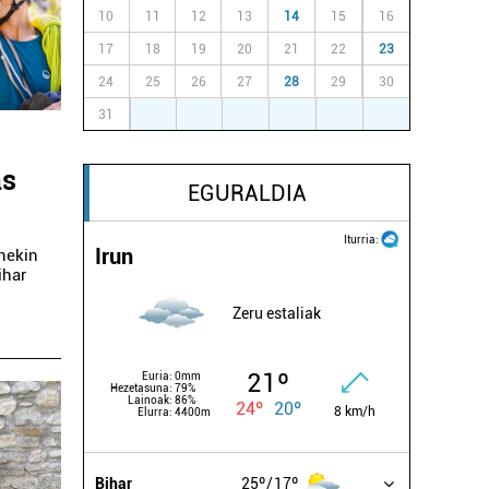
10
11
12
13
14
15
16
17
18
19
20
21
22
23
24
25
26
27
28
29
30
31
1
2
3
4
5
6
as
EGURALDIA
Iturria:
Irun
enekin
ihar
Zeru estaliak
21º
Euria:
0mm
Hezetasuna:
79%
Lainoak:
86%
24º
20º
8 km/h
Elurra:
4400m
Bihar
25º
17º