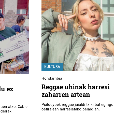
KULTURA
Hondarribia
Reggae uhinak harresi
du ez
zaharren artean
Psilocybek reggae jaialdi txiki bat egingo
uen atzo. Xabier
ostiralean harresietako belardian.
ederrak