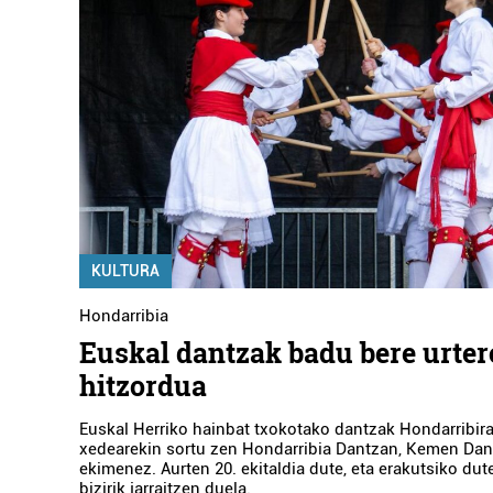
KULTURA
Hondarribia
Euskal dantzak badu bere urte
hitzordua
Euskal Herriko hainbat txokotako dantzak Hondarribir
xedearekin sortu zen Hondarribia Dantzan, Kemen Dan
ekimenez. Aurten 20. ekitaldia dute, eta erakutsiko du
bizirik jarraitzen duela.