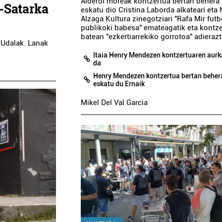
Alderdi moreak kontzertua bertan behera
i-Satarka
eskatu dio Cristina Laborda alkateari eta 
Alzaga Kultura zinegotziari "Rafa Mir futbo
publikoki babesa" emateagatik eta kontze
batean "ezkertiarrekiko gorrotoa" adierazt
 Udalak. Lanak
Itaia Henry Mendezen kontzertuaren aurk
da
Henry Mendezen kontzertua bertan beher
eskatu du Ernaik
Aretoak
Ostalaritza
Mikel Del Val Garcia
FICOBA
ZAMALBIDE JATE
Irun
Errenteria-Orereta