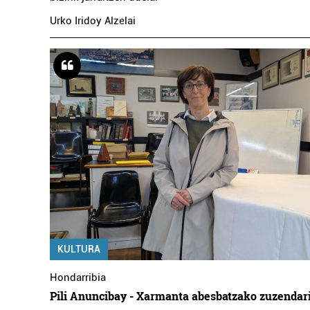
Urko Iridoy Alzelai
KULTURA
Hondarribia
Pili Anuncibay - Xarmanta abesbatzako zuzendar