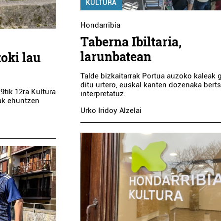
KULTURA
Hondarribia
Taberna Ibiltaria,
larunbatean
oki lau
Talde bizkaitarrak Portua auzoko kaleak 
ditu urtero, euskal kanten dozenaka berts
9tik 12ra Kultura
interpretatuz.
oak ehuntzen
Urko Iridoy Alzelai