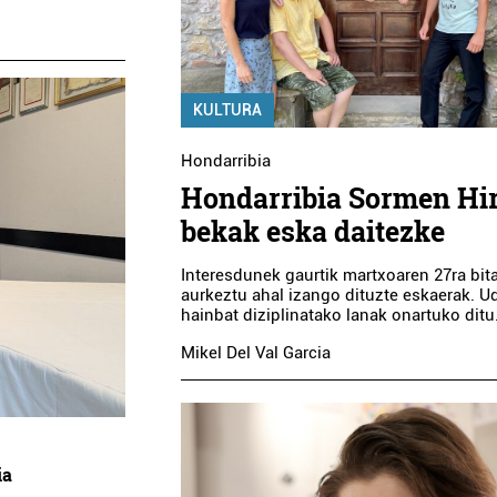
KULTURA
Hondarribia
Hondarribia Sormen Hir
bekak eska daitezke
Interesdunek gaurtik martxoaren 27ra bit
aurkeztu ahal izango dituzte eskaerak. U
hainbat diziplinatako lanak onartuko ditu
Mikel Del Val Garcia
ia