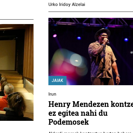
Urko Iridoy Alzelai
JAIAK
Irun
Henry Mendezen kontz
ez egitea nahi du
Podemosek