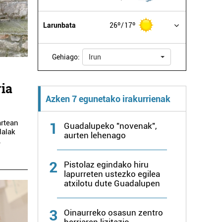
Larunbata
26º
17º
Gehiago:
Irun
ia
Azken 7 egunetako irakurrienak
artean
1
Guadalupeko "novenak",
dalak
aurten lehenago
.
2
Pistolaz egindako hiru
lapurreten ustezko egilea
atxilotu dute Guadalupen
3
Oinaurreko osasun zentro