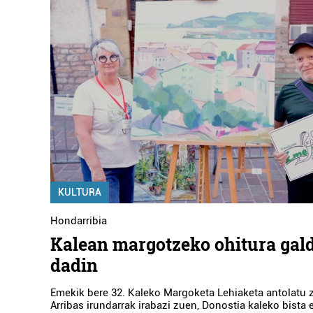
KULTURA
Hondarribia
Kalean margotzeko ohitura gal
dadin
Emekik bere 32. Kaleko Margoketa Lehiaketa antolatu z
Arribas irundarrak irabazi zuen, Donostia kaleko bista 