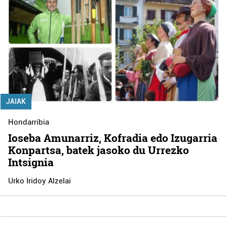
JAIAK
Hondarribia
Ioseba Amunarriz, Kofradia edo Izugarria
Konpartsa, batek jasoko du Urrezko
Intsignia
Urko Iridoy Alzelai