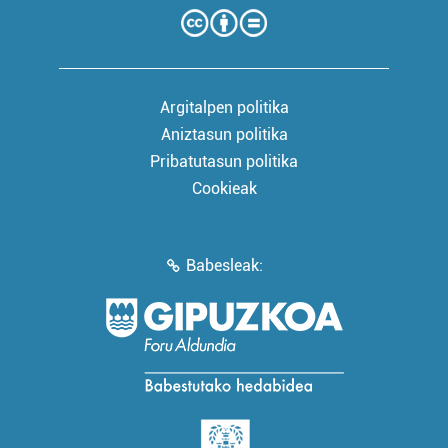
Argitalpen politika
Aniztasun politika
Pribatutasun politika
Cookieak
Babesleak: