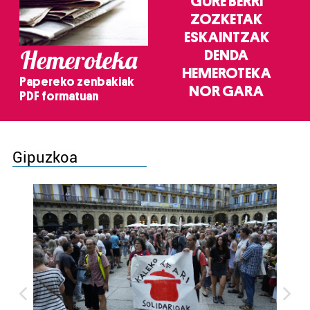
GURE BERRI
ZOZKETAK
ESKAINTZAK
Hemeroteka
DENDA
HEMEROTEKA
Papereko zenbakiak
NOR GARA
PDF formatuan
Gipuzkoa