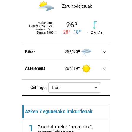
Zeru hodeitsuak
26º
Euria:
0mm
Hezetasuna:
65%
Lainoak:
3%
28º
18º
12 km/h
Elurra:
4300m
Bihar
26º
20º
Astelehena
26º
19º
Gehiago:
Irun
Azken 7 egunetako irakurrienak
1
Guadalupeko "novenak",