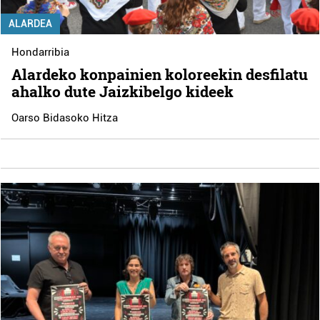
ALARDEA
Hondarribia
Alardeko konpainien koloreekin desfilatu
ahalko dute Jaizkibelgo kideek
Oarso Bidasoko Hitza