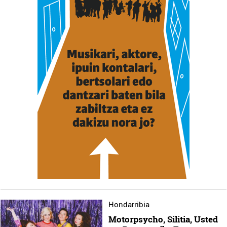
pertsonalizatuak eskaintzeko, iragarkiak eta edukia
neurtzeko, jendeari buruzko informazioa biltzeko eta
produktuak garatzeko. Zure datuak nork eta zertarako
erabiltzen dituen hauta dezakezu.
Bazkide batzuek ez dizute baimenik eskatzen, eta beren
interes komertzial legitimoetan babesten dira. Ikusi gure
bazkideen zerrenda, beren ustez zein helburutarako
duten interes legitimoa eta horren aurka nola egin
dezakezun ikusteko.
Lortu zure datu pertsonalak prozesatzeko moduari
buruzko informazio gehiago eta ezarri zure lehentasunak
datuen atalean. Edozein unetan alda edo ken dezakezu
zure baimena Cookieen adierazpenean.
Webgune honek cookie propioak eta hirugarrenen cookie-
Hondarribia
fitxategiak erabiltzen ditu. Zure esperientzia eta
Motorpsycho, Silitia, Usted
zerbitzuak hobetzeko asmoz, cookie teknologiaz