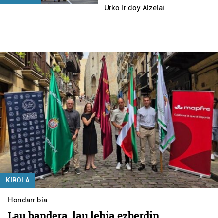
Urko Iridoy Alzelai
KIROLA
Hondarribia
Lau bandera, lau lehia ezberdin