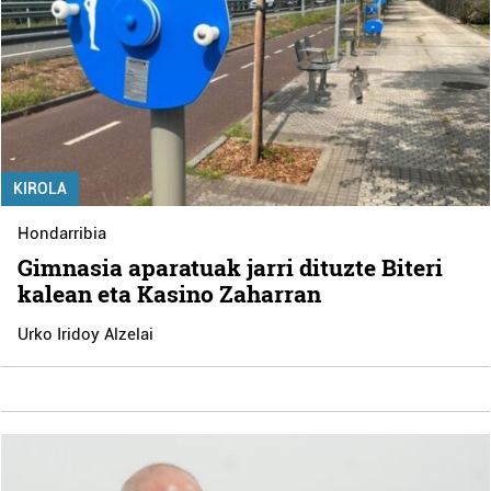
KIROLA
Hondarribia
Gimnasia aparatuak jarri dituzte Biteri
kalean eta Kasino Zaharran
Urko Iridoy Alzelai