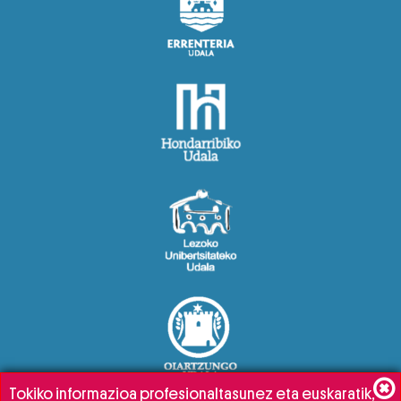
Tokiko informazioa profesionaltasunez eta euskaratik,