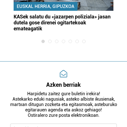
EUSKAL HERRIA, GIPUZKOA
KASek salatu du «jazarpen poliziala» jasan
Pa
dutela gose direnei ogitartekoak
da
emateagatik
«s
Azken berriak
Harpidetu zaitez gure buletin irekira!
Astekarko eduki nagusiak, asteko albiste ikusienak,
martxan ditugun zozketa eta egitasmoak, asteburuko
egitarauen agenda eta askoz gehiago!
Ostiralero zure posta elektronikoan.