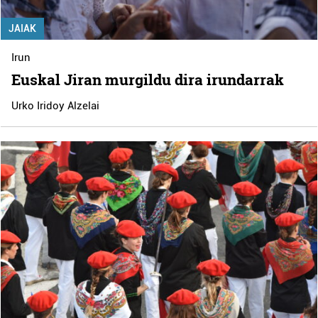
JAIAK
Irun
Euskal Jiran murgildu dira irundarrak
Urko Iridoy Alzelai