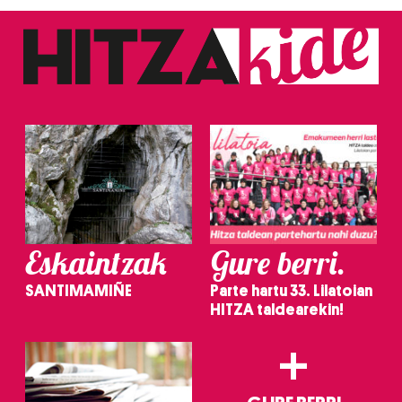
Eskaintzak
Gure berri.
SANTIMAMIÑE
Parte hartu 33. Lilatoian
HITZA taldearekin!
+