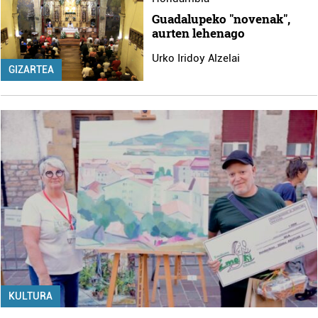
Guadalupeko "novenak",
aurten lehenago
Urko Iridoy Alzelai
GIZARTEA
KULTURA