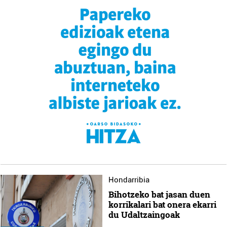
Hondarribia
Bihotzeko bat jasan duen
korrikalari bat onera ekarri
du Udaltzaingoak