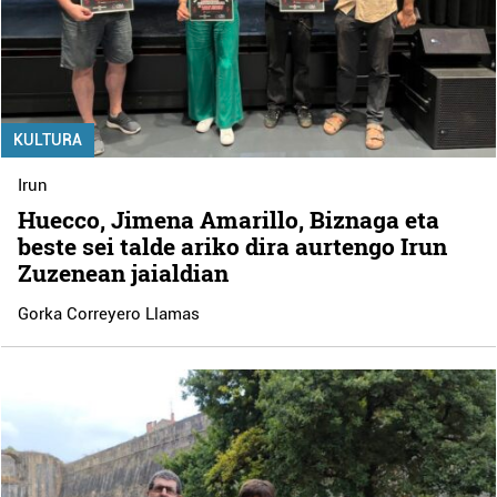
KULTURA
Irun
Huecco, Jimena Amarillo, Biznaga eta
beste sei talde ariko dira aurtengo Irun
Zuzenean jaialdian
Gorka Correyero Llamas