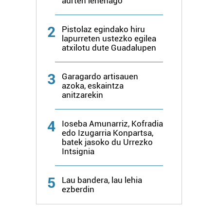
aurten lehenago
2
Pistolaz egindako hiru
lapurreten ustezko egilea
atxilotu dute Guadalupen
3
Garagardo artisauen
azoka, eskaintza
anitzarekin
4
Ioseba Amunarriz, Kofradia
edo Izugarria Konpartsa,
batek jasoko du Urrezko
Intsignia
5
Lau bandera, lau lehia
ezberdin