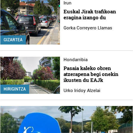
Irun
Euskal Jirak trafikoan
eragina izango du
Gorka Correyero Llamas
GIZARTEA
Hondarribia
Pasaia kaleko obren
atzerapena begi onekin
ikusten du EAJk
HIRIGINTZA
Urko Iridoy Alzelai