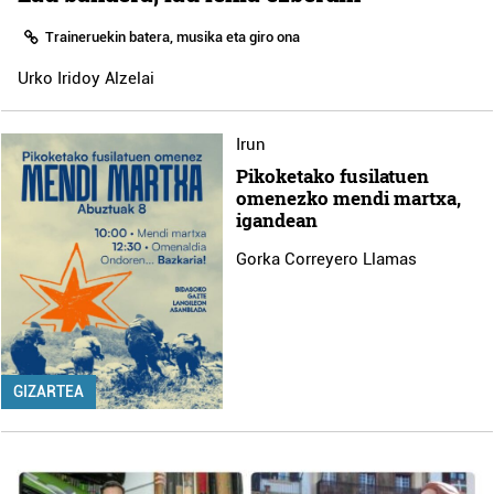
Traineruekin batera, musika eta giro ona
Urko Iridoy Alzelai
Irun
Pikoketako fusilatuen
omenezko mendi martxa,
igandean
Gorka Correyero Llamas
GIZARTEA