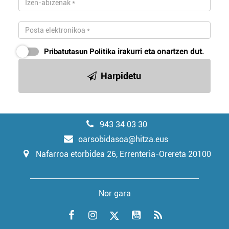
Pribatutasun Politika
irakurri eta onartzen dut.
Harpidetu
943 34 03 30
oarsobidasoa@hitza.eus
Nafarroa etorbidea 26, Errenteria-Orereta 20100
Nor gara