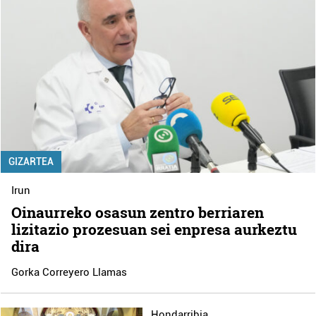
GIZARTEA
Irun
Oinaurreko osasun zentro berriaren
lizitazio prozesuan sei enpresa aurkeztu
dira
Gorka Correyero Llamas
Hondarribia