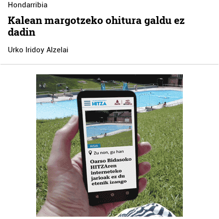
Hondarribia
Kalean margotzeko ohitura galdu ez
dadin
Urko Iridoy Alzelai