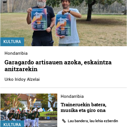
KULTURA
Hondarribia
Garagardo artisauen azoka, eskaintza
anitzarekin
Urko Iridoy Alzelai
Hondarribia
Traineruekin batera,
musika eta giro ona
Lau bandera, lau lehia ezberdin
KULTURA