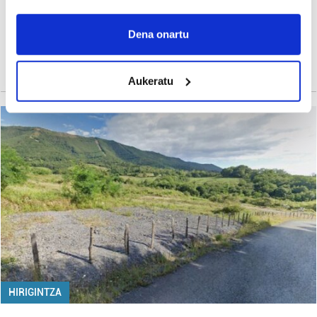
If you allow, we would also like to:
Collect information about your geographical
Dena onartu
location which can be accurate to within several
meters
Aukeratu
Identify your device by actively scanning it for
specific characteristics (fingerprinting)
Find out more about how your personal data is processed
and set your preferences in the
details section
.
Guk eta gure bazkideek zure datu pertsonalak
prozesatzen ditugu, zure IP zenbakia, besteak beste,
teknologia erabiliz, cookieak adibidez, iragarki eta eduki
pertsonalizatuak eskaintzeko, iragarkiak eta edukia
neurtzeko, jendeari buruzko informazioa biltzeko eta
produktuak garatzeko. Zure datuak nork eta zertarako
erabiltzen dituen hauta dezakezu.
HIRIGINTZA
Bazkide batzuek ez dizute baimenik eskatzen, eta beren