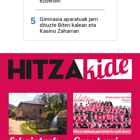
ezberdin
5
Gimnasia aparatuak jarri
dituzte Biteri kalean eta
Kasino Zaharran