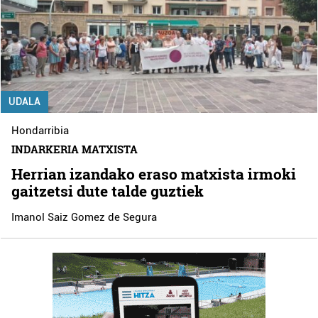
UDALA
Hondarribia
INDARKERIA MATXISTA
Herrian izandako eraso matxista irmoki
gaitzetsi dute talde guztiek
Imanol Saiz Gomez de Segura