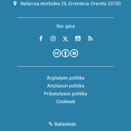
Nafarroa etorbidea 26, Errenteria-Orereta 20100
Nor gara
Argitalpen politika
Aniztasun politika
Pribatutasun politika
Cookieak
Babesleak: