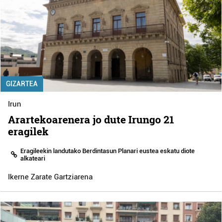
GIZARTEA
Irun
Arartekoarenera jo dute Irungo 21
eragilek
Eragileekin landutako Berdintasun Planari eustea eskatu diote
alkateari
Ikerne Zarate Gartziarena