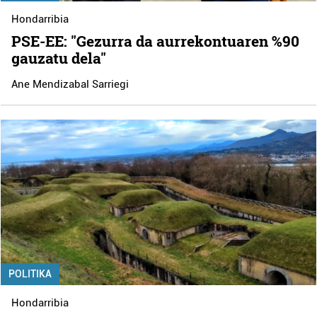
Hondarribia
PSE-EE: "Gezurra da aurrekontuaren %90
gauzatu dela"
Ane Mendizabal Sarriegi
POLITIKA
Hondarribia