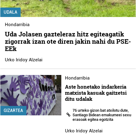
UDALA
Hondarribia
Uda Jolasen gazteleraz hitz egiteagatik
zigorrak izan ote diren jakin nahi du PSE-
EEk
Urko Iridoy Alzelai
Hondarribia
Aste honetako indarkeria
matxista kasuak gaitzetsi
ditu udalak
76 urteko gizon bat atxilotu dute,
GIZARTEA
Santiago Bidean emakumeei sexu
erasoak egitea egotzita
Urko Iridoy Alzelai