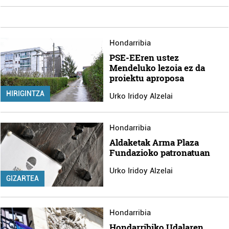
Hondarribia
PSE-EEren ustez
Mendeluko lezoia ez da
proiektu aproposa
HIRIGINTZA
Urko Iridoy Alzelai
Hondarribia
Aldaketak Arma Plaza
Fundazioko patronatuan
Urko Iridoy Alzelai
GIZARTEA
Hondarribia
Hondarribiko Udalaren