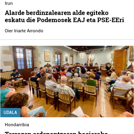
Irun
Alarde berdinzalearen alde egiteko
eskatu die Podemosek EAJ eta PSE-EEri
Oier Iriarte Arrondo
UDALA
Hondarribia