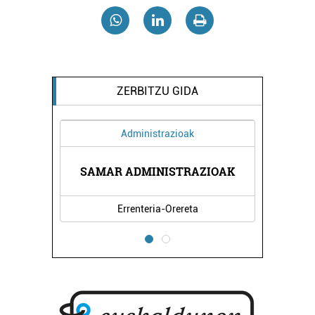
ZERBITZU GIDA
Administrazioak
AK
SAMAR ADMINISTRAZIOAK
M
Errenteria-Orereta