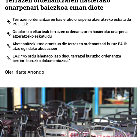
Terrazen ordenantzaren hasierako
onarpenari baiezkoa eman diote
Terrazen ordenantzaren hasierako onarpena atzeratzeko eskatu du
PSE-EEk
Ostalaritza elkarteak terrazen ordenantzaren hasierako onarpena
atzeratzeko eskatu du
Abotsanitzek irmo erantzun die terrazen ordenantzari buruz EAJk
atzo egindako akusazioei
EAJ: “45 ordu lehenago jaso dugu terrazei buruzko ordenantza
berriari buruzko dokumentazioa”
Oier Iriarte Arrondo