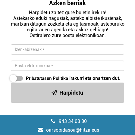
Azken berriak
Harpidetu zaitez gure buletin irekira!
Astekarko eduki nagusiak, asteko albiste ikusienak,
martxan ditugun zozketa eta egitasmoak, asteburuko
egitarauen agenda eta askoz gehiago!
Ostiralero zure posta elektronikoan.
Pribatutasun Politika
irakurri eta onartzen dut.
Harpidetu
943 34 03 30
oarsobidasoa@hitza.eus