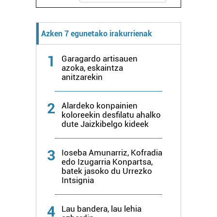
Azken 7 egunetako irakurrienak
1
Garagardo artisauen
azoka, eskaintza
anitzarekin
2
Alardeko konpainien
koloreekin desfilatu ahalko
dute Jaizkibelgo kideek
3
Ioseba Amunarriz, Kofradia
edo Izugarria Konpartsa,
batek jasoko du Urrezko
Intsignia
4
Lau bandera, lau lehia