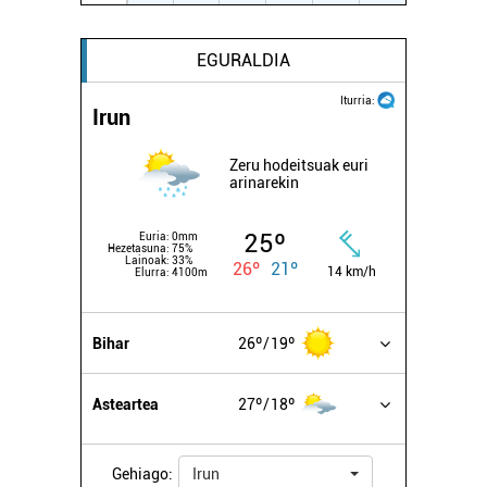
EGURALDIA
Iturria:
Irun
Zeru hodeitsuak euri
arinarekin
25º
Euria:
0mm
Hezetasuna:
75%
Lainoak:
33%
26º
21º
14 km/h
Elurra:
4100m
Bihar
26º
19º
Asteartea
27º
18º
Gehiago:
Irun