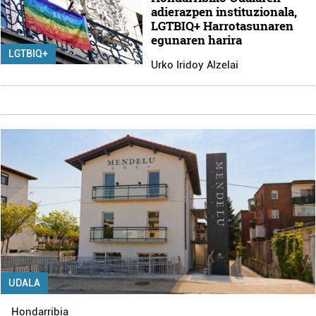
adierazpen instituzionala,
LGTBIQ+ Harrotasunaren
egunaren harira
LGTBIQ+
Urko Iridoy Alzelai
UDALA
Hondarribia