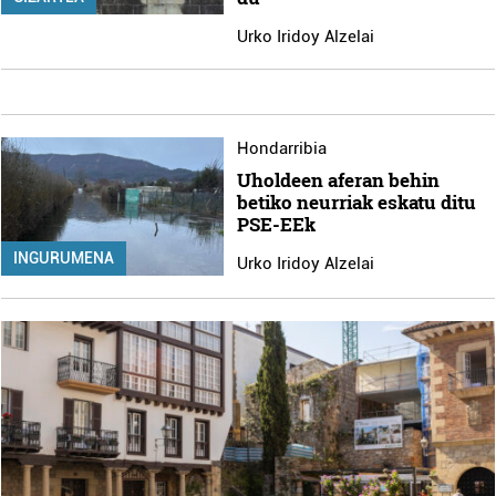
Urko Iridoy Alzelai
Hondarribia
Uholdeen aferan behin
betiko neurriak eskatu ditu
PSE-EEk
INGURUMENA
Urko Iridoy Alzelai