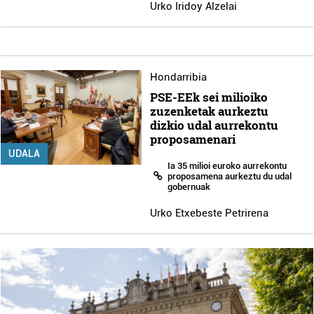
Urko Iridoy Alzelai
Hondarribia
PSE-EEk sei milioiko
zuzenketak aurkeztu
dizkio udal aurrekontu
proposamenari
UDALA
Ia 35 milioi euroko aurrekontu
proposamena aurkeztu du udal
gobernuak
Urko Etxebeste Petrirena