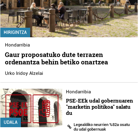
HIRIGINTZA
Hondarribia
Gaur proposatuko dute terrazen
ordenantza behin betiko onartzea
Urko Iridoy Alzelai
Hondarribia
PSE-EEk udal gobernuaren
"marketin politikoa" salatu
du
UDALA
Legealdiko neurrien %82a osatu
du udal gobernuak