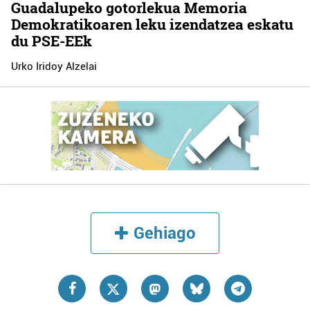
Guadalupeko gotorlekua Memoria
Demokratikoaren leku izendatzea eskatu
du PSE-EEk
Urko Iridoy Alzelai
Gehiago