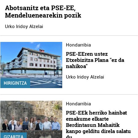
Abotsanitz eta PSE-EE,
Mendeluenearekin pozik
Urko Iridoy Alzelai
Hondarribia
PSE-EEren ustez
Etxebizitza Plana "ez da
nahikoa"
Urko Iridoy Alzelai
HIRIGINTZA
Hondarribia
PSE-EEk herriko hainbat
emakume elkarte
Berdintasun Mahaitik
kanpo gelditu direla salatu
du
GIZARTEA