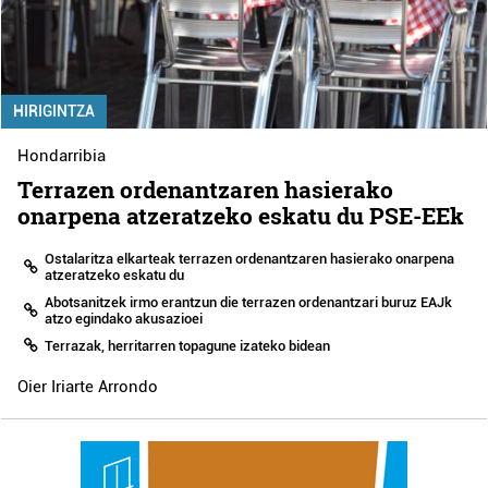
HIRIGINTZA
Hondarribia
Terrazen ordenantzaren hasierako
onarpena atzeratzeko eskatu du PSE-EEk
Ostalaritza elkarteak terrazen ordenantzaren hasierako onarpena
atzeratzeko eskatu du
Abotsanitzek irmo erantzun die terrazen ordenantzari buruz EAJk
atzo egindako akusazioei
Terrazak, herritarren topagune izateko bidean
Oier Iriarte Arrondo