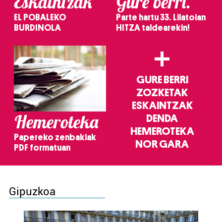
Eskaintzak
Gure berri.
EL POBALEKO
Parte hartu 33. Lilatoian
BURDINOLA
HITZA taldearekin!
+
GURE BERRI
ZOZKETAK
ESKAINTZAK
Hemeroteka
DENDA
HEMEROTEKA
Papereko zenbakiak
NOR GARA
PDF formatuan
Gipuzkoa