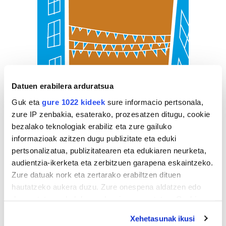
Datuen erabilera arduratsua
Guk eta
gure 1022 kideek
sure informacio pertsonala,
zure IP zenbakia, esaterako, prozesatzen ditugu, cookie
bezalako teknologiak erabiliz eta zure gailuko
informazioak azitzen dugu publizitate eta eduki
pertsonalizatua, publizitatearen eta edukiaren neurketa,
audientzia-ikerketa eta zerbitzuen garapena eskaintzeko.
Zure datuak nork eta zertarako erabiltzen dituen
hautatzeko aukera duzu. Zure onespena aldatzen edo
deuseztatzen ahal duzu edozein momentutan, Cookie
deklaraziotik edo Privacy triggerean klikatuz.
Xehetasunak ikusi