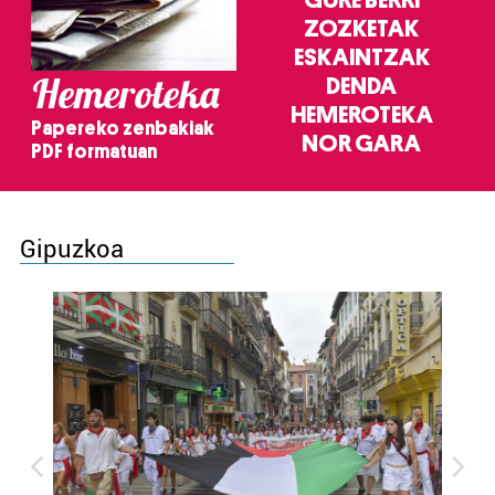
ZOZKETAK
ESKAINTZAK
Hemeroteka
DENDA
HEMEROTEKA
Papereko zenbakiak
NOR GARA
PDF formatuan
Gipuzkoa