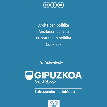
Argitalpen politika
Aniztasun politika
Pribatutasun politika
Cookieak
Babesleak: