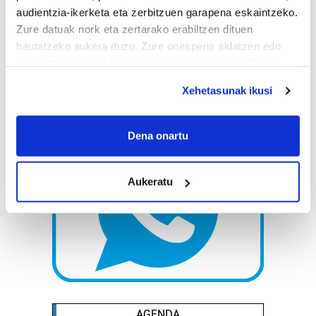
audientzia-ikerketa eta zerbitzuen garapena eskaintzeko.
Zure datuak nork eta zertarako erabiltzen dituen
hautatzeko aukera duzu. Zure onespena aldatzen edo
deuseztatzen ahal duzu edozein momentutan, Cookie
deklaraziotik edo Privacy triggerean klikatuz.
Xehetasunak ikusi
If you allow, we would also like to:
Collect information about your geographical
Dena onartu
location which can be accurate to within several
meters
Aukeratu
Identify your device by actively scanning it for
specific characteristics (fingerprinting)
Find out more about how your personal data is processed
and set your preferences in the
details section
.
Guk eta gure bazkideek zure datu pertsonalak
prozesatzen ditugu, zure IP zenbakia, besteak beste,
teknologia erabiliz, cookieak adibidez, iragarki eta eduki
AGENDA