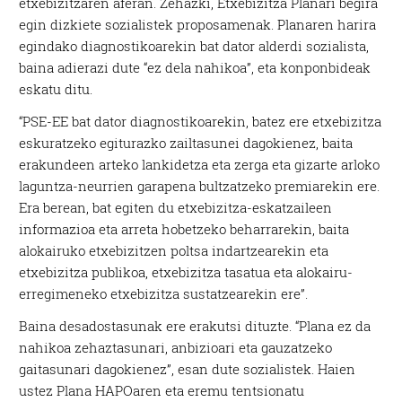
etxebizitzaren aferan. Zehazki, Etxebizitza Planari begira
egin dizkiete sozialistek proposamenak. Planaren harira
egindako diagnostikoarekin bat dator alderdi sozialista,
baina adierazi dute “ez dela nahikoa”, eta konponbideak
eskatu ditu.
“PSE-EE bat dator
diagnostikoarekin, batez ere etxebizitza
eskuratzeko egiturazko zailtasunei dagokienez, baita
erakundeen arteko lankidetza eta zerga eta gizarte arloko
laguntza-neurrien garapena bultzatzeko premiarekin ere.
Era berean, bat egiten du etxebizitza-eskatzaileen
informazioa eta arreta hobetzeko beharrarekin, baita
alokairuko etxebizitzen poltsa indartzearekin eta
etxebizitza publikoa, etxebizitza tasatua eta alokairu-
erregimeneko etxebizitza sustatzearekin ere”.
Baina desadostasunak ere erakutsi dituzte. “Plana ez da
nahikoa zehaztasunari, anbizioari eta gauzatzeko
gaitasunari dagokienez”, esan dute sozialistek. Haien
ustez Plana HAPOaren eta eremu tentsionatu