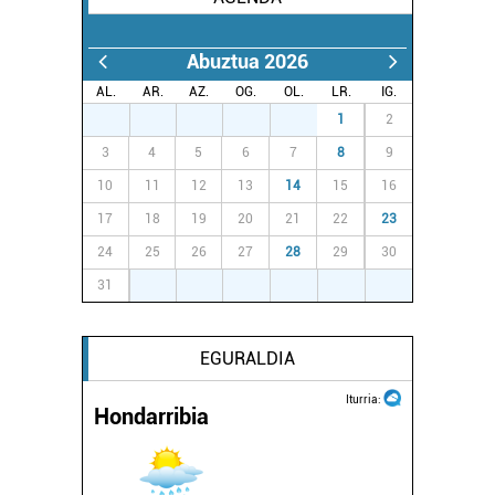
pertsonalizatuak eskaintzeko, iragarkiak eta edukia
neurtzeko, jendeari buruzko informazioa biltzeko eta
Abuztua 2026
produktuak garatzeko. Zure datuak nork eta zertarako
erabiltzen dituen hauta dezakezu.
AL.
AR.
AZ.
OG.
OL.
LR.
IG.
27
28
29
30
31
1
2
Bazkide batzuek ez dizute baimenik eskatzen, eta beren
3
4
5
6
7
8
9
interes komertzial legitimoetan babesten dira. Ikusi gure
10
11
12
13
14
15
16
bazkideen zerrenda, beren ustez zein helburutarako
17
18
19
20
21
22
23
duten interes legitimoa eta horren aurka nola egin
dezakezun ikusteko.
24
25
26
27
28
29
30
31
1
2
3
4
5
6
Lortu zure datu pertsonalak prozesatzeko moduari
buruzko informazio gehiago eta ezarri zure lehentasunak
datuen atalean. Edozein unetan alda edo ken dezakezu
EGURALDIA
zure baimena Cookieen adierazpenean.
Iturria:
Hondarribia
Webgune honek cookie propioak eta hirugarrenen cookie-
fitxategiak erabiltzen ditu. Zure esperientzia eta
zerbitzuak hobetzeko asmoz, cookie teknologiaz