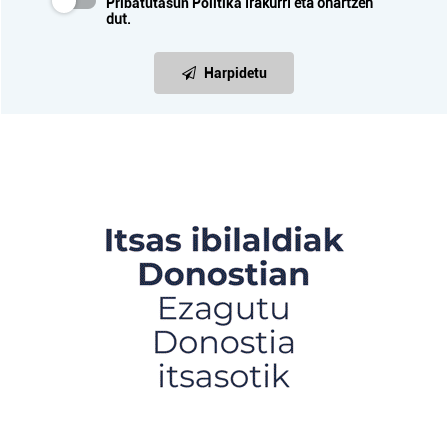
Pribatutasun Politika
irakurri eta onartzen
dut.
Harpidetu