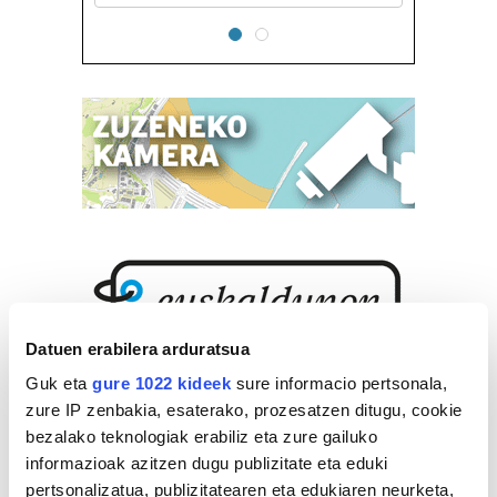
Datuen erabilera arduratsua
Guk eta
gure 1022 kideek
sure informacio pertsonala,
zure IP zenbakia, esaterako, prozesatzen ditugu, cookie
bezalako teknologiak erabiliz eta zure gailuko
informazioak azitzen dugu publizitate eta eduki
pertsonalizatua, publizitatearen eta edukiaren neurketa,