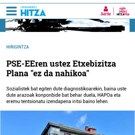
Sartu
HIRIGINTZA
PSE-EEren ustez Etxebizitza
Plana "ez da nahikoa"
Sozialistek bat egiten dute diagnostikoarekin, baina uste
dute arazoak konponbide bat behar duela, HAPOa eta
eremu tentsionatu izendapena iritsi baino lehen.