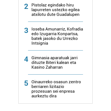
2
Pistolaz egindako hiru
lapurreten ustezko egilea
atxilotu dute Guadalupen
3
Ioseba Amunarriz, Kofradia
edo Izugarria Konpartsa,
batek jasoko du Urrezko
Intsignia
4
Gimnasia aparatuak jarri
dituzte Biteri kalean eta
Kasino Zaharran
5
Oinaurreko osasun zentro
berriaren lizitazio
prozesuan sei enpresa
aurkeztu dira