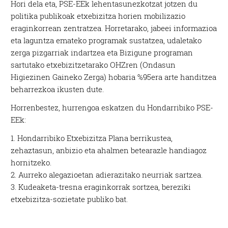
Hori dela eta, PSE-EEk lehentasunezkotzat jotzen du
politika publikoak etxebizitza horien mobilizazio
eraginkorrean zentratzea. Horretarako, jabeei informazioa
eta laguntza emateko programak sustatzea, udaletako
zerga pizgarriak indartzea eta Bizigune programan
sartutako etxebizitzetarako OHZren (Ondasun
Higiezinen Gaineko Zerga) hobaria %95era arte handitzea
beharrezkoa ikusten dute.
Horrenbestez, hurrengoa eskatzen du Hondarribiko PSE-
EEk:
1. Hondarribiko Etxebizitza Plana berrikustea,
zehaztasun, anbizio eta ahalmen betearazle handiagoz
hornitzeko.
2. Aurreko alegazioetan adierazitako neurriak sartzea.
3. Kudeaketa-tresna eraginkorrak sortzea, bereziki
etxebizitza-sozietate publiko bat
.