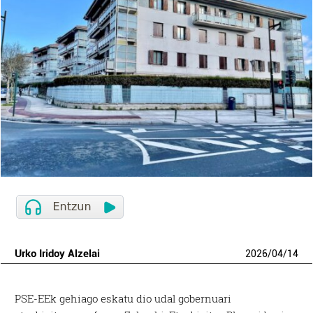
Urko Iridoy Alzelai
2026
/
04
/
14
PSE-EEk gehiago eskatu dio udal gobernuari