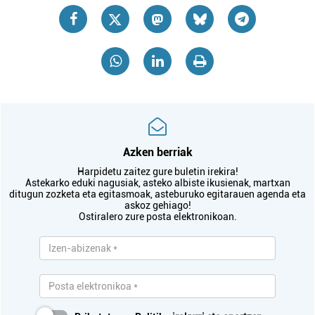
Azken berriak
Harpidetu zaitez gure buletin irekira!
Astekarko eduki nagusiak, asteko albiste ikusienak, martxan
ditugun zozketa eta egitasmoak, asteburuko egitarauen agenda eta
askoz gehiago!
Ostiralero zure posta elektronikoan.