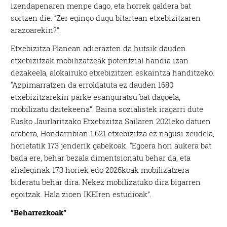
izendapenaren menpe dago, eta horrek galdera bat
sortzen die: “Zer egingo dugu bitartean etxebizitzaren
arazoarekin?”.
Etxebizitza Planean adierazten da hutsik dauden
etxebizitzak mobilizatzeak potentzial handia izan
dezakeela, alokairuko etxebizitzen eskaintza handitzeko.
“A
zpimarratzen da erroldatuta ez dauden 1680
etxebizitzarekin parke esanguratsu bat dagoela,
mobilizatu daitekeena”. Baina sozialistek iragarri dute
Eusko Jaurlaritzako Etxebizitza Sailaren 2021eko datuen
arabera, Hondarribian 1.621 etxebizitza ez nagusi zeudela,
horietatik 173 jenderik gabekoak. “
Egoera hori aukera bat
bada ere, behar bezala dimentsionatu behar da, eta
ahaleginak 173 horiek edo 2026koak mobilizatzera
bideratu behar dira. Nekez mobilizatuko dira bigarren
egoitzak. Hala zioen IKEIren estudioak”.
“Beharrezkoak”