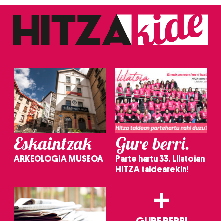
Eskaintzak
Gure berri.
ARKEOLOGIA MUSEOA
Parte hartu 33. Lilatoian
HITZA taldearekin!
+
GURE BERRI