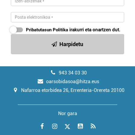
Pribatutasun Politika
irakurri eta onartzen dut.
Harpidetu
943 34 03 30
oarsobidasoa@hitza.eus
Nafarroa etorbidea 26, Errenteria-Orereta 20100
Nor gara