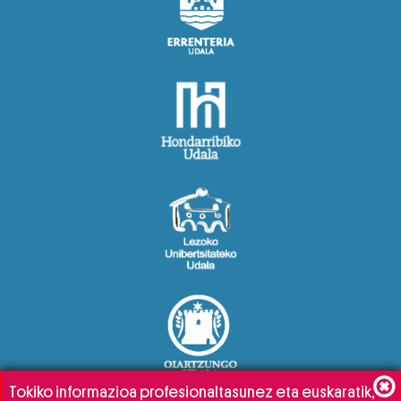
Tokiko informazioa profesionaltasunez eta euskaratik,