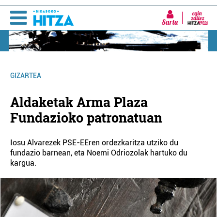
Sartu
GIZARTEA
Aldaketak Arma Plaza
Fundazioko patronatuan
Iosu Alvarezek PSE-EEren ordezkaritza utziko du
fundazio barnean, eta Noemi Odriozolak hartuko du
kargua.