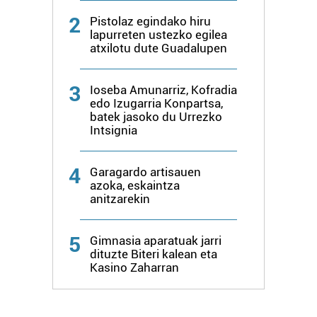
2
Pistolaz egindako hiru
lapurreten ustezko egilea
atxilotu dute Guadalupen
3
Ioseba Amunarriz, Kofradia
edo Izugarria Konpartsa,
batek jasoko du Urrezko
Intsignia
4
Garagardo artisauen
azoka, eskaintza
anitzarekin
5
Gimnasia aparatuak jarri
dituzte Biteri kalean eta
Kasino Zaharran