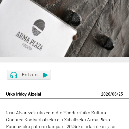
Urko Iridoy Alzelai
2026
/
06
/
25
Iosu Alvarezek uko egin dio Hondarribiko Kultura
Ondarea Kontserbatzeko eta Zabaltzeko Arma Plaza
Fundazioko patrono karguari. 2025eko urtarrilean jaso