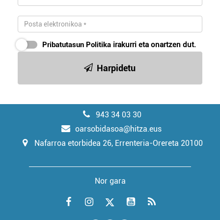
Pribatutasun Politika
irakurri eta onartzen dut.
Harpidetu
943 34 03 30
oarsobidasoa@hitza.eus
Nafarroa etorbidea 26, Errenteria-Orereta 20100
Nor gara