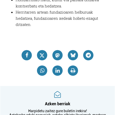
kontserbatu eta hedatzea.
Herritarren artean fundazioaren helburuak
hedatzea, fundazioaren xedeak hobeto ezagut
ditzaten.
Azken berriak
Harpidetu zaitez gure buletin irekira!