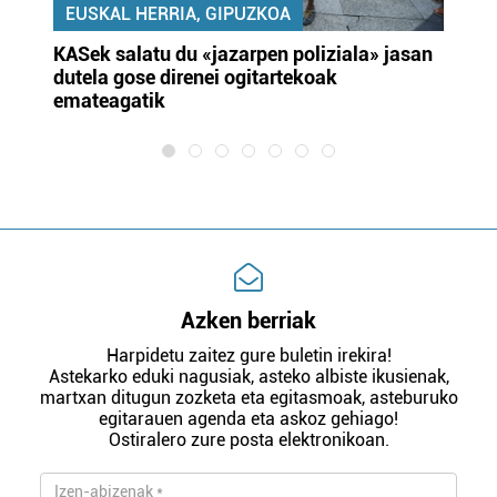
EUSKAL HERRIA, GIPUZKOA
KASek salatu du «jazarpen poliziala» jasan
Pa
dutela gose direnei ogitartekoak
da
emateagatik
«s
Azken berriak
Harpidetu zaitez gure buletin irekira!
Astekarko eduki nagusiak, asteko albiste ikusienak,
martxan ditugun zozketa eta egitasmoak, asteburuko
egitarauen agenda eta askoz gehiago!
Ostiralero zure posta elektronikoan.