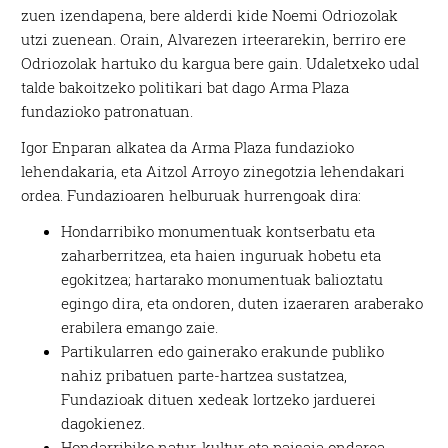
zuen izendapena, bere alderdi kide Noemi Odriozolak
utzi zuenean. Orain, Alvarezen irteerarekin, berriro ere
Odriozolak hartuko du kargua bere gain. Udaletxeko udal
talde bakoitzeko politikari bat dago Arma Plaza
fundazioko patronatuan.
Igor Enparan alkatea da Arma Plaza fundazioko
lehendakaria, eta Aitzol Arroyo zinegotzia lehendakari
ordea. Fundazioaren helburuak hurrengoak dira:
Hondarribiko monumentuak kontserbatu eta
zaharberritzea, eta haien inguruak hobetu eta
egokitzea; hartarako monumentuak balioztatu
egingo dira, eta ondoren, duten izaeraren araberako
erabilera emango zaie.
Partikularren edo gainerako erakunde publiko
nahiz pribatuen parte-hartzea sustatzea,
Fundazioak dituen xedeak lortzeko jarduerei
dagokienez.
Hondarribiko natur, kultur eta paisaia ondarea