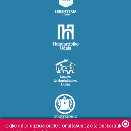
Tokiko informazioa profesionaltasunez eta euskaratik,