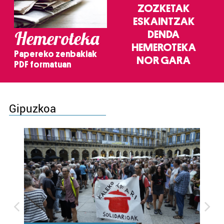
ZOZKETAK
ESKAINTZAK
Hemeroteka
DENDA
HEMEROTEKA
Papereko zenbakiak
NOR GARA
PDF formatuan
Gipuzkoa