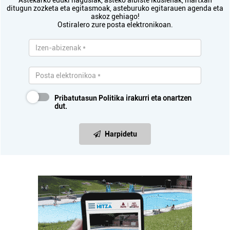
Astekarko eduki nagusiak, asteko albiste ikusienak, martxan
ditugun zozketa eta egitasmoak, asteburuko egitarauen agenda eta
askoz gehiago!
Ostiralero zure posta elektronikoan.
Pribatutasun Politika
irakurri eta onartzen
dut.
Harpidetu