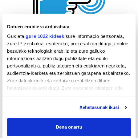
Datuen erabilera arduratsua
Guk eta
gure 1022 kideek
sure informacio pertsonala,
zure IP zenbakia, esaterako, prozesatzen ditugu, cookie
bezalako teknologiak erabiliz eta zure gailuko
informazioak azitzen dugu publizitate eta eduki
pertsonalizatua, publizitatearen eta edukiaren neurketa,
audientzia-ikerketa eta zerbitzuen garapena eskaintzeko.
Zure datuak nork eta zertarako erabiltzen dituen
hautatzeko aukera duzu. Zure onespena aldatzen edo
deuseztatzen ahal duzu edozein momentutan, Cookie
deklaraziotik edo Privacy triggerean klikatuz.
Xehetasunak ikusi
If you allow, we would also like to:
Collect information about your geographical
Dena onartu
location which can be accurate to within several