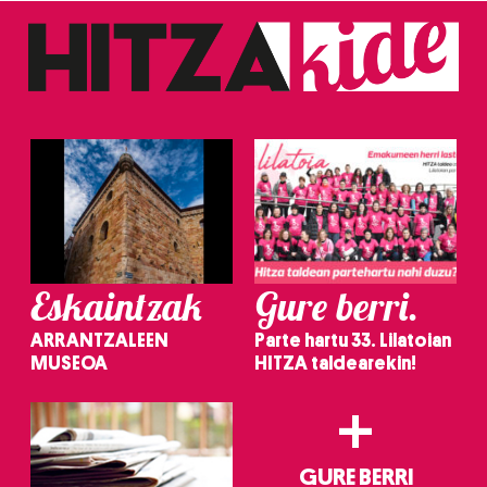
Eskaintzak
Gure berri.
ARRANTZALEEN
Parte hartu 33. Lilatoian
MUSEOA
HITZA taldearekin!
+
GURE BERRI