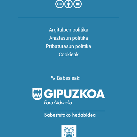
Argitalpen politika
Aniztasun politika
Pribatutasun politika
Cookieak
Babesleak: