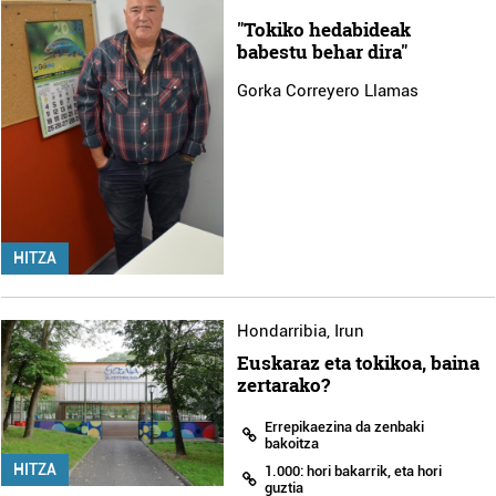
"Tokiko hedabideak
babestu behar dira"
Gorka Correyero Llamas
HITZA
Hondarribia
,
Irun
Euskaraz eta tokikoa, baina
zertarako?
Errepikaezina da zenbaki
bakoitza
HITZA
1.000: hori bakarrik, eta hori
guztia