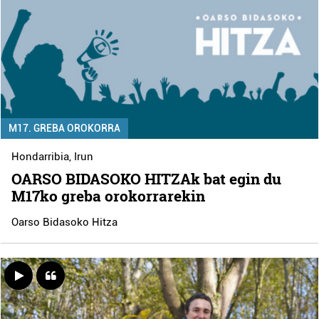
M17. GREBA OROKORRA
Hondarribia
,
Irun
OARSO BIDASOKO HITZAk bat egin du
M17ko greba orokorrarekin
Oarso Bidasoko Hitza