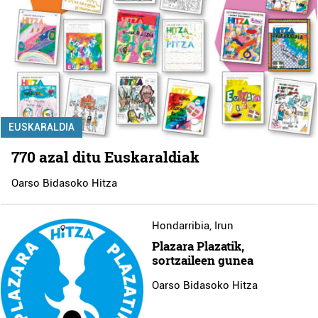
EUSKARALDIA
770 azal ditu Euskaraldiak
Oarso Bidasoko Hitza
Hondarribia
,
Irun
Plazara Plazatik,
sortzaileen gunea
Oarso Bidasoko Hitza