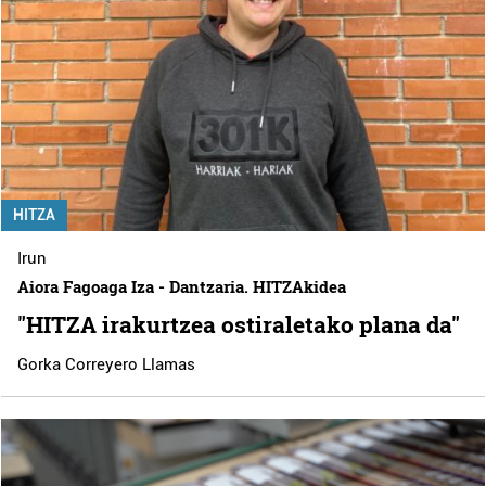
HITZA
Irun
Aiora Fagoaga Iza - Dantzaria. HITZAkidea
"HITZA irakurtzea ostiraletako plana da"
Gorka Correyero Llamas