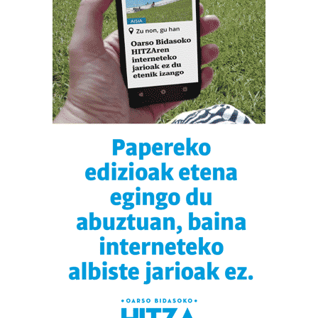
Lortu zure datu pertsonalak prozesatzeko moduari
buruzko informazio gehiago eta ezarri zure lehentasunak
datuen atalean. Edozein unetan alda edo ken dezakezu
zure baimena Cookieen adierazpenean.
Webgune honek cookie propioak eta hirugarrenen cookie-
fitxategiak erabiltzen ditu. Zure esperientzia eta
zerbitzuak hobetzeko asmoz, cookie teknologiaz
baliatzen gara. Ohar hau onartuz gero, teknologia hori
erabiltzeko baimen esplizitua ematen diguzu.
Gehiago
irakurri