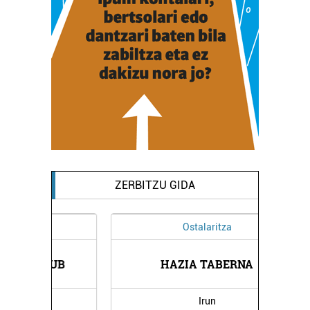
ZERBITZU GIDA
Ostalaritza
UB
HAZIA TABERNA
T
Irun