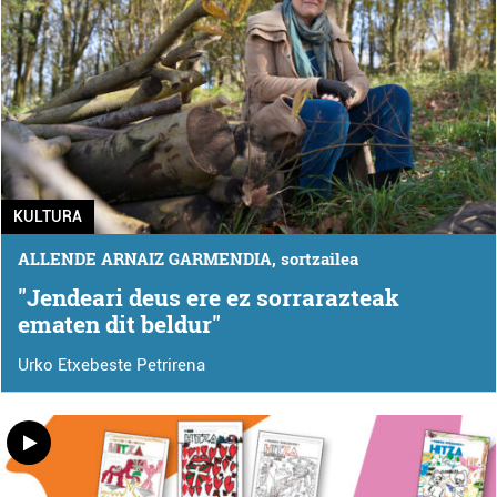
KULTURA
ALLENDE ARNAIZ GARMENDIA, sortzailea
"Jendeari deus ere ez sorrarazteak
ematen dit beldur"
Urko Etxebeste Petrirena