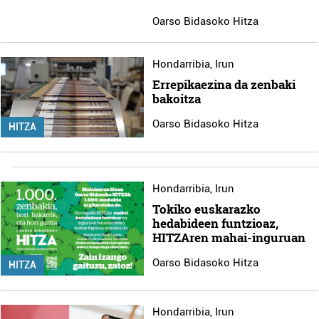
Oarso Bidasoko Hitza
Hondarribia
,
Irun
Errepikaezina da zenbaki
bakoitza
Oarso Bidasoko Hitza
HITZA
Hondarribia
,
Irun
Tokiko euskarazko
hedabideen funtzioaz,
HITZAren mahai-inguruan
Oarso Bidasoko Hitza
HITZA
Hondarribia
,
Irun