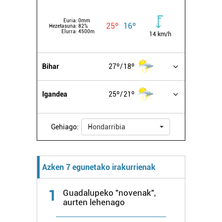
Euria:
0mm
25º
16º
Hezetasuna:
82%
Elurra:
4500m
14 km/h
Bihar
27º
18º
Igandea
25º
21º
Gehiago:
Hondarribia
Azken 7 egunetako irakurrienak
1
Guadalupeko "novenak",
aurten lehenago