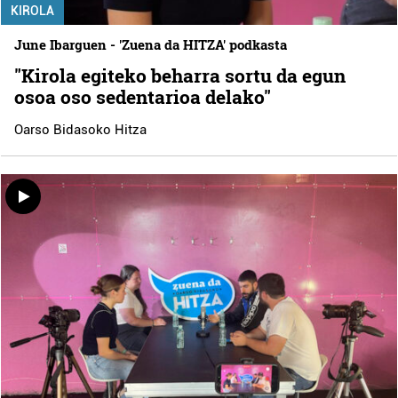
KIROLA
June Ibarguen - 'Zuena da HITZA' podkasta
"Kirola egiteko beharra sortu da egun
osoa oso sedentarioa delako"
Oarso Bidasoko Hitza