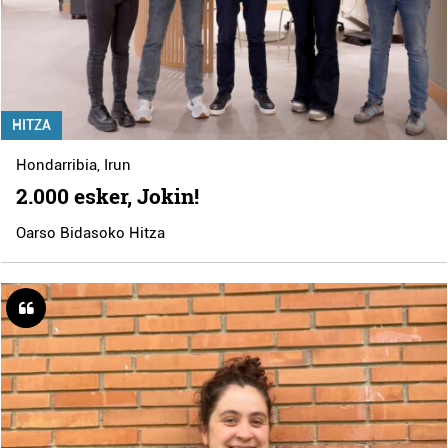
HITZA
Hondarribia
,
Irun
2.000 esker, Jokin!
Oarso Bidasoko Hitza