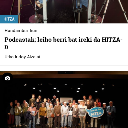
HITZA
Hondarribia
,
Irun
Podcastak; leiho berri bat ireki da HITZA-
n
Urko Iridoy Alzelai