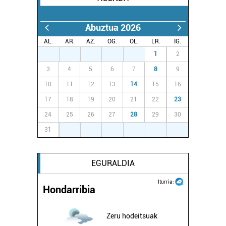
Abuztua 2026
AL.
AR.
AZ.
OG.
OL.
LR.
IG.
27
28
29
30
31
1
2
3
4
5
6
7
8
9
10
11
12
13
14
15
16
17
18
19
20
21
22
23
24
25
26
27
28
29
30
31
1
2
3
4
5
6
EGURALDIA
Iturria:
Hondarribia
Zeru hodeitsuak