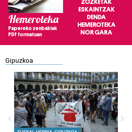
ZOZKETAK
ESKAINTZAK
Hemeroteka
DENDA
HEMEROTEKA
Papereko zenbakiak
NOR GARA
PDF formatuan
Gipuzkoa