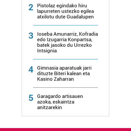
2
Pistolaz egindako hiru
lapurreten ustezko egilea
atxilotu dute Guadalupen
3
Ioseba Amunarriz, Kofradia
edo Izugarria Konpartsa,
batek jasoko du Urrezko
Intsignia
4
Gimnasia aparatuak jarri
dituzte Biteri kalean eta
Kasino Zaharran
5
Garagardo artisauen
azoka, eskaintza
anitzarekin