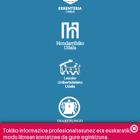
Tokiko informazioa profesionaltasunez eta euskaratik,
modu librean kontatzea da gure eginkizuna.