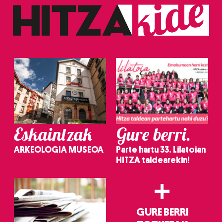
Eskaintzak
Gure berri.
ARKEOLOGIA MUSEOA
Parte hartu 33. Lilatoian
HITZA taldearekin!
+
GURE BERRI