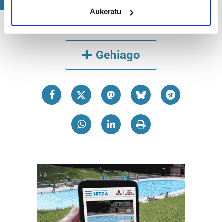
meters
POLITIKA
Aukeratu
Identify your device by actively scanning it for
specific characteristics (fingerprinting)
Find out more about how your personal data is processed
and set your preferences in the
details section
.
Gehiago
Guk eta gure bazkideek zure datu pertsonalak
prozesatzen ditugu, zure IP zenbakia, besteak beste,
teknologia erabiliz, cookieak adibidez, iragarki eta eduki
pertsonalizatuak eskaintzeko, iragarkiak eta edukia
neurtzeko, jendeari buruzko informazioa biltzeko eta
produktuak garatzeko. Zure datuak nork eta zertarako
erabiltzen dituen hauta dezakezu.
Bazkide batzuek ez dizute baimenik eskatzen, eta beren
interes komertzial legitimoetan babesten dira. Ikusi gure
bazkideen zerrenda, beren ustez zein helburutarako
duten interes legitimoa eta horren aurka nola egin
dezakezun ikusteko.