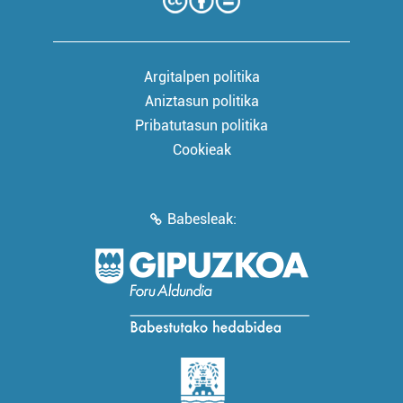
Argitalpen politika
Aniztasun politika
Pribatutasun politika
Cookieak
Babesleak: