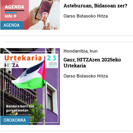
Asteburuan, Bidasoan zer?
Oarso Bidasoko Hitza
AGENDA
Hondarribia
,
Irun
Gaur, HITZAren 2025eko
Urtekaria
Oarso Bidasoko Hitza
OROKORRA