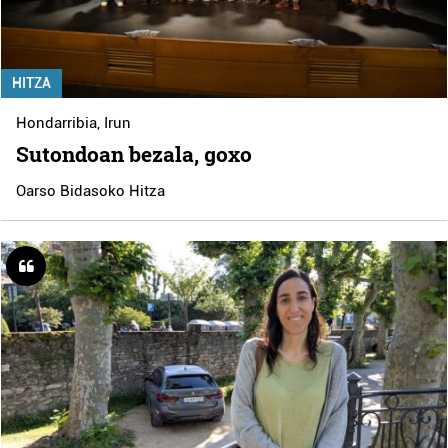
HITZA
Hondarribia
,
Irun
Sutondoan bezala, goxo
Oarso Bidasoko Hitza