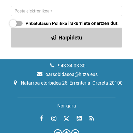
Pribatutasun Politika
irakurri eta onartzen dut.
Harpidetu
943 34 03 30
oarsobidasoa@hitza.eus
Nafarroa etorbidea 26, Errenteria-Orereta 20100
Nor gara