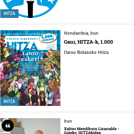
HITZA
Hondarribia
,
Irun
Gaur, HITZA-k, 1.000
Oarso Bidasoko Hitza
HITZA
Irun
Xabier Mendiburu Lizarralde -
Goieko. HITZAkidea