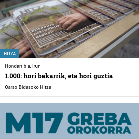
HITZA
Hondarribia
,
Irun
1.000: hori bakarrik, eta hori guztia
Oarso Bidasoko Hitza