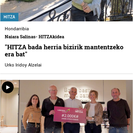
HITZA
Hondarribia
Naiara Salinas- HITZAkidea
"HITZA bada herria bizirik mantentzeko
era bat"
Urko Iridoy Alzelai