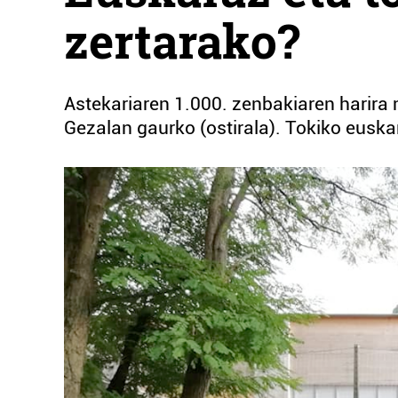
zertarako?
Astekariaren 1.000. zenbakiaren harir
Gezalan gaurko (ostirala). Tokiko eusk