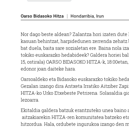
Oarso Bidasoko Hitza
Hondarribia
,
Irun
Ostalaritza
N
or dago beste aldean? Zalantza hori izaten dut
kasuan behintzat, harpidedunen zerrenda zehatz b
CROISSANTERIA AXU
bat duela, baita sare sozialetan ere. Baina nola i
tokiko euskarazko hedabideek? Galdera horiei ba
Pasaia
15, ostirala)
OARSO BIDASOKO HITZA
-k, 18:00etan
edonor joan daiteke hara.
Oarsoaldeko eta Bidasoko euskarazko tokiko hedab
Gezalan izango dira Antxeta Irratiko Aitziber Zapir
HITZA
-ko Urko Etxebeste Petrirena. Solasaldia gi
lezoarra.
Ekitaldia galdera batzuk erantzuteko unea baino a
aitzakiarekin
HITZA-
ren komunitatea batzeko eta
hitzordua. Hala, ordubete ingurukoa izango den 