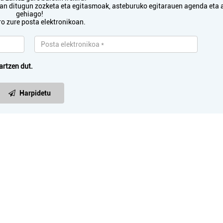
txan ditugun zozketa eta egitasmoak, asteburuko egitarauen agenda eta 
gehiago!
ro zure posta elektronikoan.
artzen dut.
Harpidetu