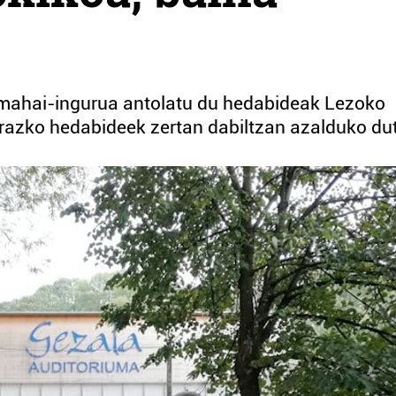
a mahai-ingurua antolatu du hedabideak Lezoko
arazko hedabideek zertan dabiltzan azalduko du