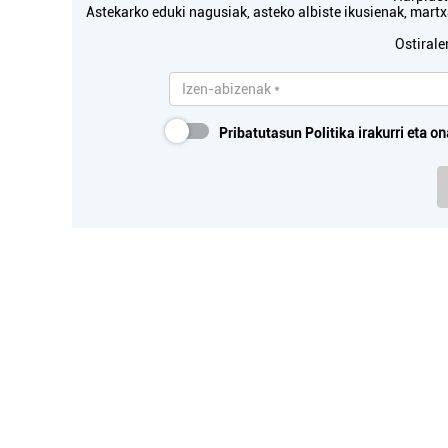
Astekarko eduki nagusiak, asteko albiste ikusienak, mar
Ostirale
Pribatutasun Politika
irakurri eta on