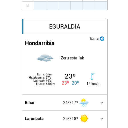
31
1
2
3
4
5
6
EGURALDIA
Iturria:
Hondarribia
Zeru estaliak
23º
Euria:
0mm
Hezetasuna:
67%
Lainoak:
49%
23º
20º
14 km/h
Elurra:
4300m
Bihar
24º
17º
Larunbata
25º
18º