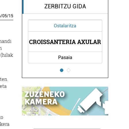
ZERBITZU GIDA
6
/
05
/
15
Ostalaritza
Ostalaritza
 handi
SANTERIA AXULAR
ARKAITZA TABERN
n
(hilak
Pasaia
Errenteria-Orereta
ten.
 eta
ko
ukera