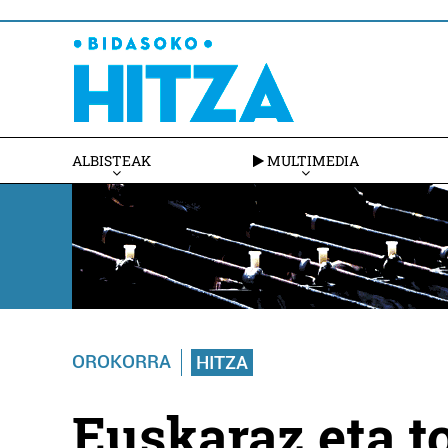
ALBISTEAK
MULTIMEDIA
OROKORRA
HITZA
Euskaraz eta t