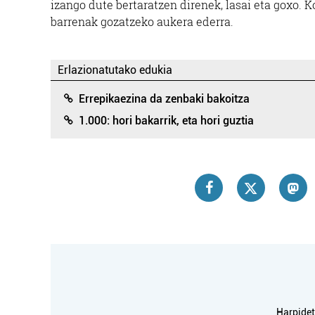
izango dute bertaratzen direnek, lasai eta goxo.
barrenak gozatzeko aukera ederra.
Erlazionatutako edukia
Errepikaezina da zenbaki bakoitza
1.000: hori bakarrik, eta hori guztia
Harpidetu