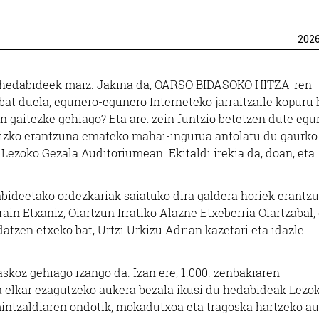
202
Ostalaritza
e hedabideek maiz. Jakina da,
OARSO BIDASOKO HITZA-
ren
at duela, egunero-egunero Interneteko jarraitzaile kopuru
LAR
ARKAITZA TABERNA
CROIS
zan gaitezke gehiago? Eta are: zein funtzio betetzen dute egu
lizko erantzuna emateko mahai-ingurua antolatu du gaurko 
Errenteria-Orereta
, Lezoko Gezala Auditoriumean. Ekitaldi irekia da, doan, eta
ideetako ordezkariak saiatuko dira galdera horiek erantzu
ain Etxaniz, Oiartzun Irratiko Alazne Etxeberria Oiartzabal,
datzen etxeko bat, Urtzi Urkizu Adrian kazetari eta idazle
skoz gehiago izango da. Izan ere, 1.000. zenbakiaren
 elkar ezagutzeko aukera bezala ikusi du hedabideak Lezo
mintzaldiaren ondotik, mokadutxoa eta tragoska hartzeko a