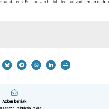
 Komunitatean. Euskarazko hedabideei bultzada eman ondoti
Azken berriak
 zaitez gure buletin irekira!