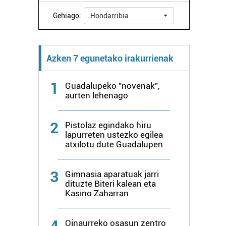
Gehiago:
Hondarribia
Azken 7 egunetako irakurrienak
1
Guadalupeko "novenak",
aurten lehenago
2
Pistolaz egindako hiru
lapurreten ustezko egilea
atxilotu dute Guadalupen
3
Gimnasia aparatuak jarri
dituzte Biteri kalean eta
Kasino Zaharran
4
Oinaurreko osasun zentro