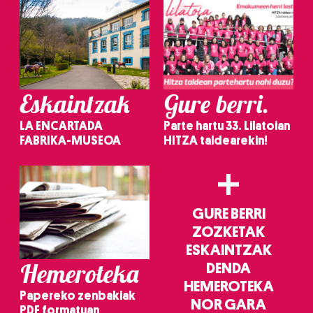
Eskaintzak
Gure berri.
LA ENCARTADA
Parte hartu 33. Lilatoian
FABRIKA-MUSEOA
HITZA taldearekin!
+
GURE BERRI
ZOZKETAK
ESKAINTZAK
Hemeroteka
DENDA
HEMEROTEKA
Papereko zenbakiak
NOR GARA
PDF formatuan