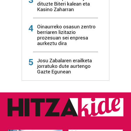
dituzte Biteri kalean eta
Kasino Zaharran
4
Oinaurreko osasun zentro
berriaren lizitazio
prozesuan sei enpresa
aurkeztu dira
5
Josu Zabalaren erailketa
jorratuko dute aurtengo
Gazte Egunean