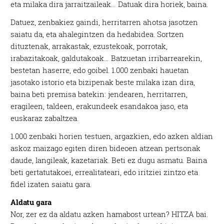
eta milaka dira jarraitzaileak… Datuak dira horiek, baina.
Datuez, zenbakiez gaindi, herritarren ahotsa jasotzen
saiatu da, eta ahalegintzen da hedabidea. Sortzen
dituztenak, arrakastak, ezustekoak, porrotak,
irabazitakoak, galdutakoak… Batzuetan irribarrearekin,
bestetan haserre, edo goibel. 1.000 zenbaki hauetan
jasotako istorio eta bizipenak beste milaka izan dira,
baina beti premisa batekin: jendearen, herritarren,
eragileen, taldeen, erakundeek esandakoa jaso, eta
euskaraz zabaltzea.
1.000 zenbaki horien testuen, argazkien, edo azken aldian
askoz maizago egiten diren bideoen atzean pertsonak
daude, langileak, kazetariak. Beti ez dugu asmatu. Baina
beti gertatutakoei, errealitateari, edo iritziei zintzo eta
fidel izaten saiatu gara.
Aldatu gara
Nor, zer ez da aldatu azken hamabost urtean?
HITZA
bai.