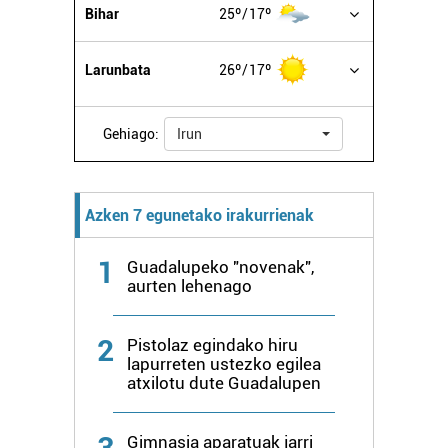
Bihar
25º
17º
Larunbata
26º
17º
Gehiago:
Irun
Azken 7 egunetako irakurrienak
1
Guadalupeko "novenak",
aurten lehenago
2
Pistolaz egindako hiru
lapurreten ustezko egilea
atxilotu dute Guadalupen
3
Gimnasia aparatuak jarri