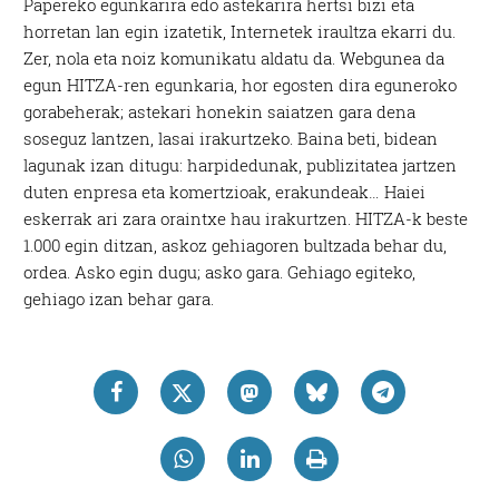
Papereko egunkarira edo astekarira hertsi bizi eta
horretan lan egin izatetik, Internetek iraultza ekarri du.
Zer, nola eta noiz komunikatu aldatu da. Webgunea da
egun
HITZA
-ren egunkaria, hor egosten dira eguneroko
gorabeherak; astekari honekin saiatzen gara dena
soseguz lantzen, lasai irakurtzeko. Baina beti, bidean
lagunak izan ditugu: harpidedunak, publizitatea jartzen
duten enpresa eta komertzioak, erakundeak… Haiei
eskerrak ari zara oraintxe hau irakurtzen.
HITZA-
k beste
1.000 egin ditzan, askoz gehiagoren bultzada behar du,
ordea. Asko egin dugu; asko gara. Gehiago egiteko,
gehiago izan behar gara.