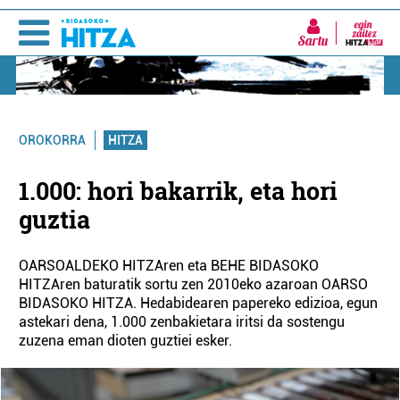
Sartu
HITZA
OROKORRA
1.000: hori bakarrik, eta hori
guztia
OARSOALDEKO HITZAren eta BEHE BIDASOKO
HITZAren baturatik sortu zen 2010eko azaroan OARSO
BIDASOKO HITZA. Hedabidearen papereko edizioa, egun
astekari dena, 1.000 zenbakietara iritsi da sostengu
zuzena eman dioten guztiei esker.