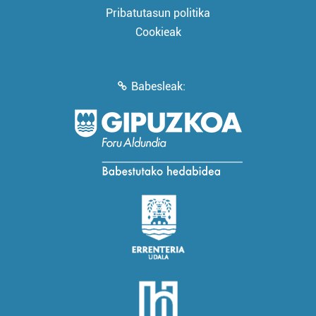
Pribatutasun politika
Cookieak
Babesleak: