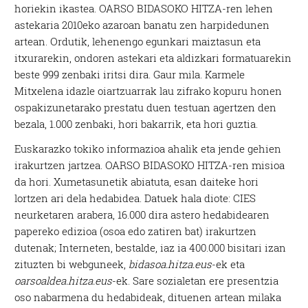
horiekin ikastea.
OARSO BIDASOKO HITZA
-ren lehen
astekaria 2010eko azaroan banatu zen harpidedunen
artean. Ordutik, lehenengo egunkari maiztasun eta
itxurarekin, ondoren astekari eta aldizkari formatuarekin
beste 999 zenbaki iritsi dira. Gaur mila. Karmele
Mitxelena idazle oiartzuarrak lau zifrako kopuru honen
ospakizunetarako prestatu duen testuan agertzen den
bezala, 1.000 zenbaki, hori bakarrik, eta hori guztia.
Euskarazko tokiko informazioa ahalik eta jende gehien
irakurtzen jartzea.
OARSO BIDASOKO HITZA
-ren misioa
da hori. Xumetasunetik abiatuta, esan daiteke hori
lortzen ari dela hedabidea. Datuek hala diote: CIES
neurketaren arabera, 16.000 dira astero hedabidearen
papereko edizioa (osoa edo zatiren bat) irakurtzen
dutenak; Interneten, bestalde, iaz ia 400.000 bisitari izan
zituzten bi webguneek,
bidasoa.hitza.eus
-ek eta
oarsoaldea.hitza.eus
-ek. Sare sozialetan ere presentzia
oso nabarmena du hedabideak, dituenen artean milaka