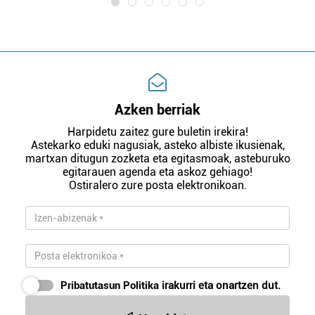
Azken berriak
Harpidetu zaitez gure buletin irekira!
Astekarko eduki nagusiak, asteko albiste ikusienak,
martxan ditugun zozketa eta egitasmoak, asteburuko
egitarauen agenda eta askoz gehiago!
Ostiralero zure posta elektronikoan.
Pribatutasun Politika
irakurri eta onartzen dut.