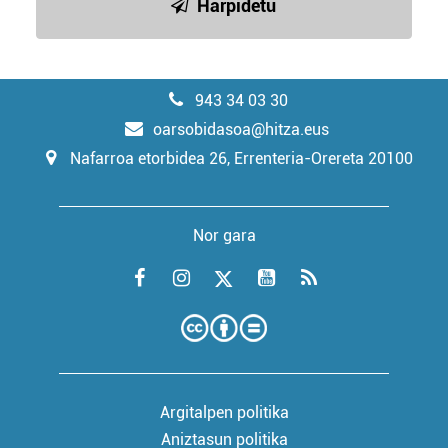
Harpidetu
943 34 03 30
oarsobidasoa@hitza.eus
Nafarroa etorbidea 26, Errenteria-Orereta 20100
Nor gara
Argitalpen politika
Aniztasun politika