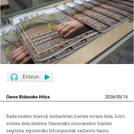
Oarso Bidasoko Hitza
2026
/
05
/
15
B
ada esaten duenik zerbaitetan hastea erraza dela; horri
eustea dela zailena. Hasierako ilusioarekin hazten
segitzea, eguneroko bihurguneak saihestu baino,