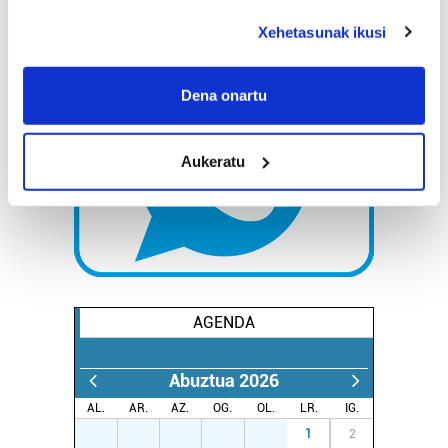
deklaraziotik edo Privacy triggerean klikatuz.
Xehetasunak ikusi
If you allow, we would also like to:
Collect information about your geographical
Dena onartu
location which can be accurate to within several
meters
Aukeratu
Identify your device by actively scanning it for
specific characteristics (fingerprinting)
Find out more about how your personal data is processed
and set your preferences in the
details section
.
Guk eta gure bazkideek zure datu pertsonalak
prozesatzen ditugu, zure IP zenbakia, besteak beste,
AGENDA
teknologia erabiliz, cookieak adibidez, iragarki eta eduki
pertsonalizatuak eskaintzeko, iragarkiak eta edukia
Abuztua 2026
neurtzeko, jendeari buruzko informazioa biltzeko eta
produktuak garatzeko. Zure datuak nork eta zertarako
AL.
AR.
AZ.
OG.
OL.
LR.
IG.
erabiltzen dituen hauta dezakezu.
27
28
29
30
31
1
2