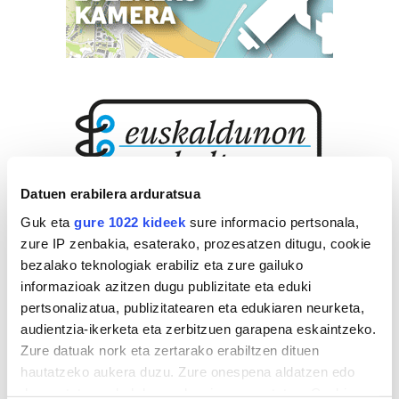
Datuen erabilera arduratsua
Guk eta
gure 1022 kideek
sure informacio pertsonala,
zure IP zenbakia, esaterako, prozesatzen ditugu, cookie
bezalako teknologiak erabiliz eta zure gailuko
informazioak azitzen dugu publizitate eta eduki
pertsonalizatua, publizitatearen eta edukiaren neurketa,
audientzia-ikerketa eta zerbitzuen garapena eskaintzeko.
Zure datuak nork eta zertarako erabiltzen dituen
hautatzeko aukera duzu. Zure onespena aldatzen edo
deuseztatzen ahal duzu edozein momentutan, Cookie