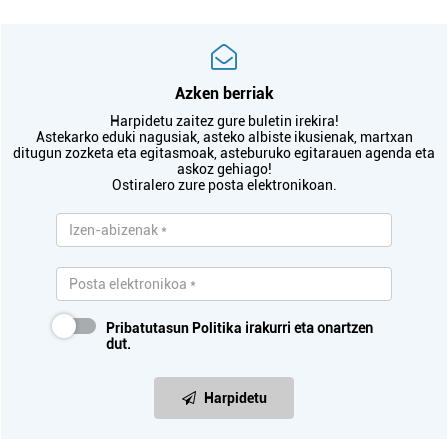
Azken berriak
Harpidetu zaitez gure buletin irekira!
Astekarko eduki nagusiak, asteko albiste ikusienak, martxan
ditugun zozketa eta egitasmoak, asteburuko egitarauen agenda eta
askoz gehiago!
Ostiralero zure posta elektronikoan.
Pribatutasun Politika
irakurri eta onartzen
dut.
Harpidetu