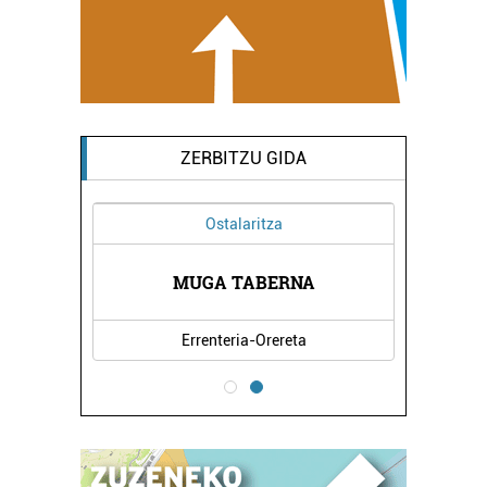
ZERBITZU GIDA
Ostalaritza
NUAK
MUGA TABERNA
NEU
Errenteria-Orereta