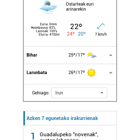
Ostarteak euri
arinarekin
22º
Euria:
0mm
Hezetasuna:
83%
Lainoak:
100%
24º
20º
7 km/h
Elurra:
4700m
Bihar
25º
17º
Larunbata
26º
17º
Gehiago:
Irun
Azken 7 egunetako irakurrienak
1
Guadalupeko "novenak",