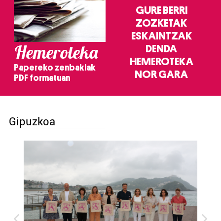
GURE BERRI
ZOZKETAK
ESKAINTZAK
Hemeroteka
DENDA
HEMEROTEKA
Papereko zenbakiak
NOR GARA
PDF formatuan
Gipuzkoa