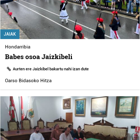
JAIAK
Hondarribia
Babes osoa Jaizkibeli
Aurten ere Jaizkibel bakartu nahi izan dute
Oarso Bidasoko Hitza