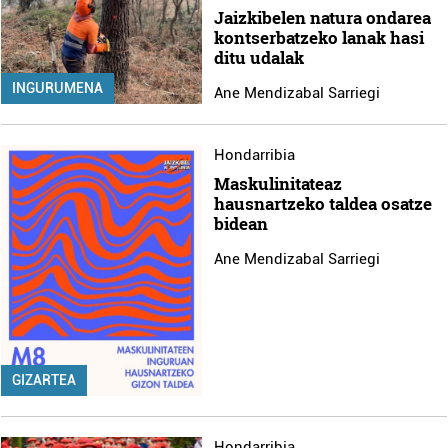
Jaizkibelen natura ondarea
kontserbatzeko lanak hasi
ditu udalak
INGURUMENA
Ane Mendizabal Sarriegi
Hondarribia
Maskulinitateaz
hausnartzeko taldea osatze
bidean
Ane Mendizabal Sarriegi
GIZARTEA
Hondarribia