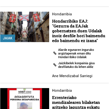
Hondarribia
Hondarribiko EAJ:
"Gezurra da EAJak
gobernatzen duen Udalak
inoiz desfile hori baimendu
JAIAK
edo baimendu ez izana"
Alarde egunaren inguruko
argiztapenak eman ditu
Hondarribiko Udalak
Jaizkibelek konpainia gisa
desfilatuko du lehen aldiz
Ane Mendizabal Sarriegi
Hondarribia
Errenteriako
mendizalearen bilaketan
aritzeko laguntza eskatu