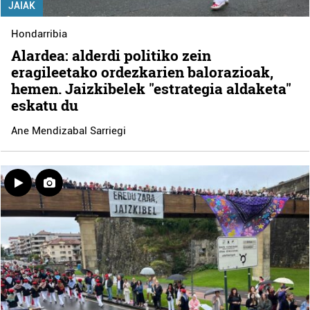
JAIAK
Hondarribia
Alardea: alderdi politiko zein
eragileetako ordezkarien balorazioak,
hemen. Jaizkibelek "estrategia aldaketa"
eskatu du
Ane Mendizabal Sarriegi