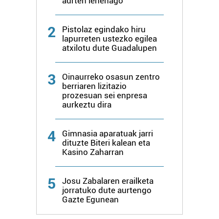
aurten lehenago
2
Pistolaz egindako hiru
lapurreten ustezko egilea
atxilotu dute Guadalupen
3
Oinaurreko osasun zentro
berriaren lizitazio
prozesuan sei enpresa
aurkeztu dira
4
Gimnasia aparatuak jarri
dituzte Biteri kalean eta
Kasino Zaharran
5
Josu Zabalaren erailketa
jorratuko dute aurtengo
Gazte Egunean