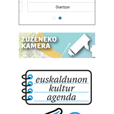
Oiartzun