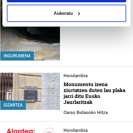
Edizioak
meters
Aukeratu
Identify your device by actively scanning it for
Oarso Bidasoko Hitza
specific characteristics (fingerprinting)
Find out more about how your personal data is processed
and set your preferences in the
details section
.
Guk eta gure bazkideek zure datu pertsonalak
INGURUMENA
prozesatzen ditugu, zure IP zenbakia, besteak beste,
teknologia erabiliz, cookieak adibidez, iragarki eta eduki
pertsonalizatuak eskaintzeko, iragarkiak eta edukia
Hondarribia
neurtzeko, jendeari buruzko informazioa biltzeko eta
Monumentu izena
produktuak garatzeko. Zure datuak nork eta zertarako
ziurtatzen duten lau plaka
erabiltzen dituen hauta dezakezu.
jarri ditu Eusko
Jaurlaritzak
GIZARTEA
Bazkide batzuek ez dizute baimenik eskatzen, eta beren
Oarso Bidasoko Hitza
interes komertzial legitimoetan babesten dira. Ikusi gure
bazkideen zerrenda, beren ustez zein helburutarako
duten interes legitimoa eta horren aurka nola egin
Hondarribia