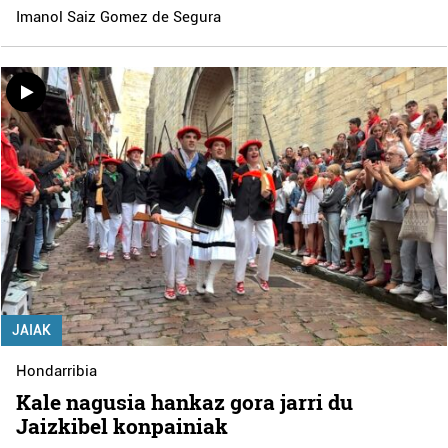
Imanol Saiz Gomez de Segura
JAIAK
Hondarribia
Kale nagusia hankaz gora jarri du
Jaizkibel konpainiak