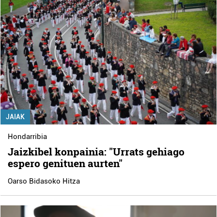
JAIAK
Hondarribia
Jaizkibel konpainia: "Urrats gehiago
espero genituen aurten"
Oarso Bidasoko Hitza