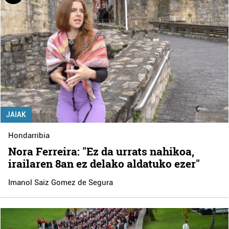
JAIAK
Hondarribia
Nora Ferreira: "Ez da urrats nahikoa,
irailaren 8an ez delako aldatuko ezer"
Imanol Saiz Gomez de Segura