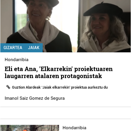
GIZARTEA
JAIAK
Hondarribia
Eli eta Ana, 'Elkarrekin' proiektuaren
laugarren atalaren protagonistak
Guztion Alardeak ‘Jaiak elkarrekin’ proiektua aurkeztu du
Imanol Saiz Gomez de Segura
Hondarribia