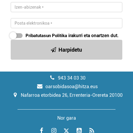
Pribatutasun Politika
irakurri eta onartzen dut.
Harpidetu
943 34 03 30
oarsobidasoa@hitza.eus
Nafarroa etorbidea 26, Errenteria-Orereta 20100
Nor gara