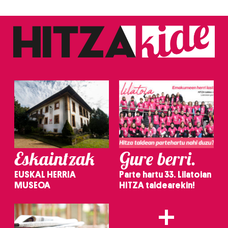
Eskaintzak
Gure berri.
EUSKAL HERRIA
Parte hartu 33. Lilatoian
MUSEOA
HITZA taldearekin!
+