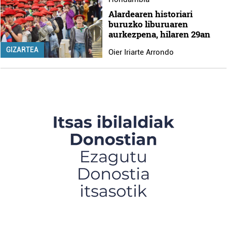
Alardearen historiari
buruzko liburuaren
aurkezpena, hilaren 29an
GIZARTEA
Oier Iriarte Arrondo