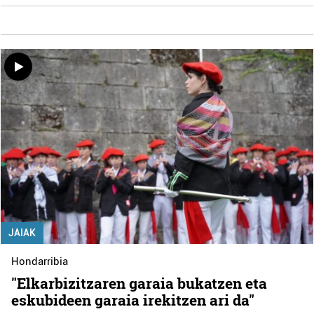
JAIAK
Hondarribia
"Elkarbizitzaren garaia bukatzen eta
eskubideen garaia irekitzen ari da"