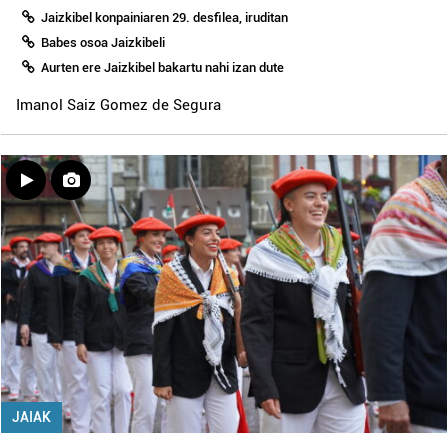
Jaizkibel konpainiaren 29. desfilea, iruditan
Babes osoa Jaizkibeli
Aurten ere Jaizkibel bakartu nahi izan dute
Imanol Saiz Gomez de Segura
JAIAK