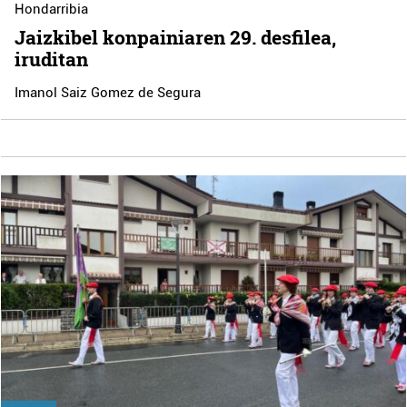
Hondarribia
Jaizkibel konpainiaren 29. desfilea,
iruditan
Imanol Saiz Gomez de Segura