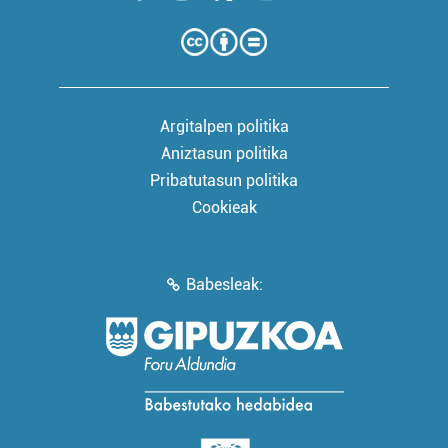
Argitalpen politika
Aniztasun politika
Pribatutasun politika
Cookieak
Babesleak: