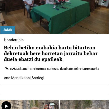
JAIAK
Hondarribia
Behin betiko erabakia hartu bitartean
dekretuak bere horretan jarraitu behar
duela ebatzi du epaileak
HAOSEk auzi-errekurtsoa aurkeztu du alkate dekretuaren aurka
Ane Mendizabal Sarriegi