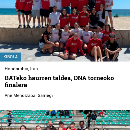
KIROLA
Hondarribia
,
Irun
BATeko haurren taldea, DNA torneoko
finalera
Ane Mendizabal Sarriegi