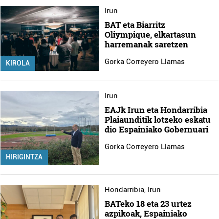
Irun
BAT eta Biarritz
Oliympique, elkartasun
harremanak saretzen
Gorka Correyero Llamas
KIROLA
Irun
EAJk Irun eta Hondarribia
Plaiaunditik lotzeko eskatu
dio Espainiako Gobernuari
Gorka Correyero Llamas
HIRIGINTZA
Hondarribia
,
Irun
BATeko 18 eta 23 urtez
azpikoak, Espainiako