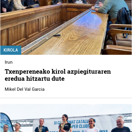
KIROLA
Irun
Txenpereneako kirol azpiegituraren
eredua hitzartu dute
Mikel Del Val Garcia