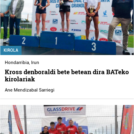
KIROLA
Hondarribia
,
Irun
Kross denboraldi bete betean dira BATeko
kirolariak
Ane Mendizabal Sarriegi