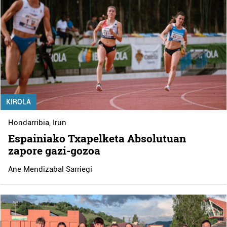
KIROLA
Hondarribia
,
Irun
Espainiako Txapelketa Absolutuan
zapore gazi-gozoa
Ane Mendizabal Sarriegi