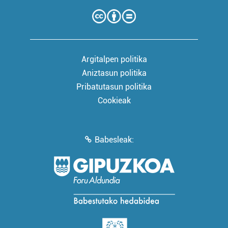
Argitalpen politika
Aniztasun politika
Pribatutasun politika
Cookieak
Babesleak: