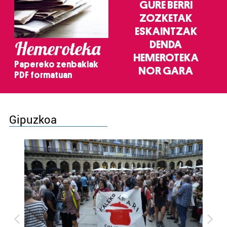
GURE BERRI
ZOZKETAK
ESKAINTZAK
Hemeroteka
DENDA
HEMEROTEKA
Papereko zenbakiak
NOR GARA
PDF formatuan
Gipuzkoa