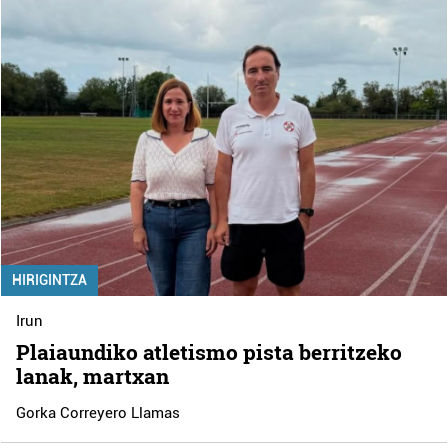
HIRIGINTZA
Irun
Plaiaundiko atletismo pista berritzeko
lanak, martxan
Gorka Correyero Llamas