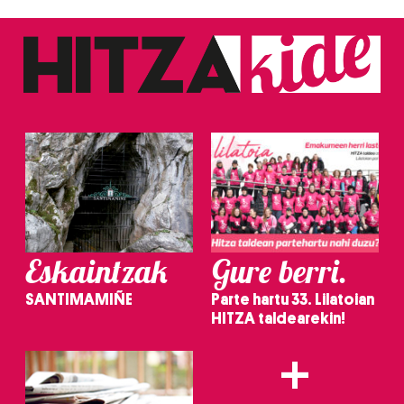
Eskaintzak
Gure berri.
SANTIMAMIÑE
Parte hartu 33. Lilatoian
HITZA taldearekin!
+