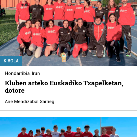
KIROLA
Hondarribia
,
Irun
Kluben arteko Euskadiko Txapelketan,
dotore
Ane Mendizabal Sarriegi