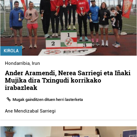
KIROLA
Hondarribia
,
Irun
Ander Aramendi, Nerea Sarriegi eta Iñaki
Mujika dira Txingudi korrikako
irabazleak
Mugak gainditzen dituen herri lasterketa
Ane Mendizabal Sarriegi