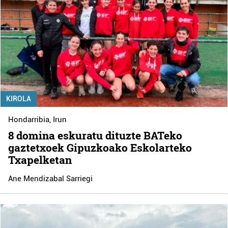
KIROLA
Hondarribia
,
Irun
8 domina eskuratu dituzte BATeko
gaztetxoek Gipuzkoako Eskolarteko
Txapelketan
Ane Mendizabal Sarriegi