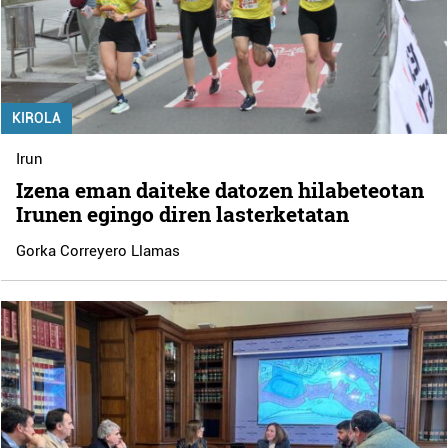
KIROLA
Irun
Izena eman daiteke datozen hilabeteotan
Irunen egingo diren lasterketatan
Gorka Correyero Llamas