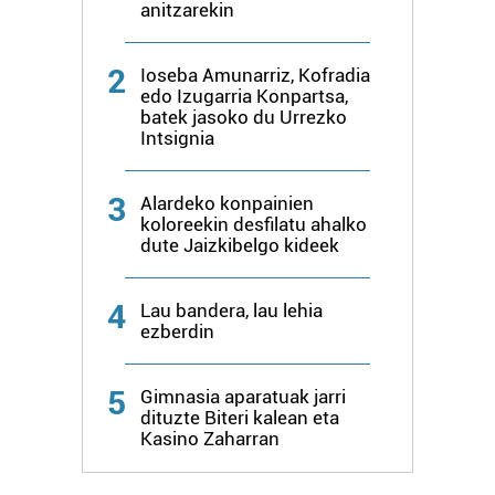
anitzarekin
2
Ioseba Amunarriz, Kofradia
edo Izugarria Konpartsa,
batek jasoko du Urrezko
Intsignia
3
Alardeko konpainien
koloreekin desfilatu ahalko
dute Jaizkibelgo kideek
4
Lau bandera, lau lehia
ezberdin
5
Gimnasia aparatuak jarri
dituzte Biteri kalean eta
Kasino Zaharran