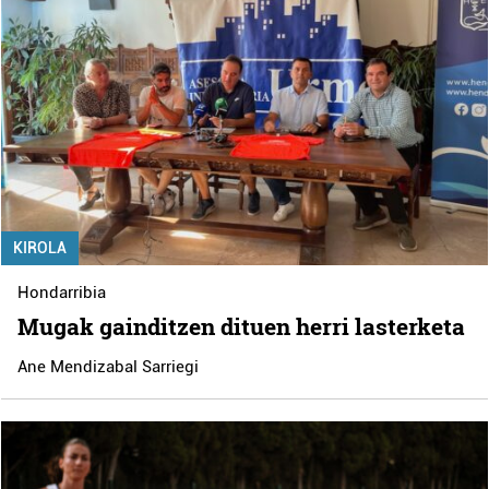
KIROLA
Hondarribia
Mugak gainditzen dituen herri lasterketa
Ane Mendizabal Sarriegi