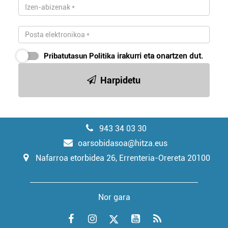
Pribatutasun Politika
irakurri eta onartzen dut.
Harpidetu
943 34 03 30
oarsobidasoa@hitza.eus
Nafarroa etorbidea 26, Errenteria-Orereta 20100
Nor gara