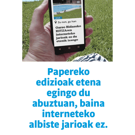
dezakezun ikusteko.
Lortu zure datu pertsonalak prozesatzeko moduari
buruzko informazio gehiago eta ezarri zure lehentasunak
datuen atalean. Edozein unetan alda edo ken dezakezu
zure baimena Cookieen adierazpenean.
Webgune honek cookie propioak eta hirugarrenen cookie-
fitxategiak erabiltzen ditu. Zure esperientzia eta
zerbitzuak hobetzeko asmoz, cookie teknologiaz
baliatzen gara. Ohar hau onartuz gero, teknologia hori
erabiltzeko baimen esplizitua ematen diguzu.
Gehiago
irakurri