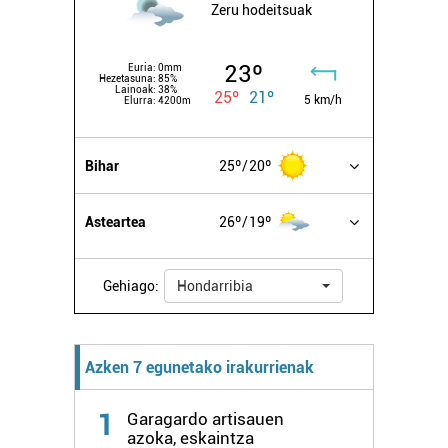
Zeru hodeitsuak
23º
Euria:
0mm
Hezetasuna:
85%
Lainoak:
38%
25º
21º
5 km/h
Elurra:
4200m
Bihar
25º
20º
Asteartea
26º
19º
Gehiago:
Hondarribia
Azken 7 egunetako irakurrienak
1
Garagardo artisauen
azoka, eskaintza