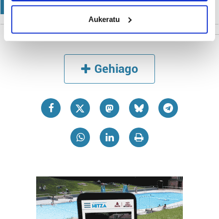
KIROLA
meters
Aukeratu
Identify your device by actively scanning it for
specific characteristics (fingerprinting)
Find out more about how your personal data is processed
and set your preferences in the
details section
.
Gehiago
Guk eta gure bazkideek zure datu pertsonalak
prozesatzen ditugu, zure IP zenbakia, besteak beste,
teknologia erabiliz, cookieak adibidez, iragarki eta eduki
pertsonalizatuak eskaintzeko, iragarkiak eta edukia
neurtzeko, jendeari buruzko informazioa biltzeko eta
produktuak garatzeko. Zure datuak nork eta zertarako
erabiltzen dituen hauta dezakezu.
Bazkide batzuek ez dizute baimenik eskatzen, eta beren
interes komertzial legitimoetan babesten dira. Ikusi gure
bazkideen zerrenda, beren ustez zein helburutarako
duten interes legitimoa eta horren aurka nola egin