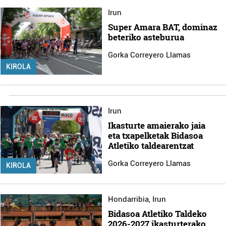
Irun
Super Amara BAT, dominaz
beteriko asteburua
Gorka Correyero Llamas
KIROLA
Irun
Ikasturte amaierako jaia
eta txapelketak Bidasoa
Atletiko taldearentzat
Gorka Correyero Llamas
KIROLA
Hondarribia
,
Irun
Bidasoa Atletiko Taldeko
2026-2027 ikasturterako