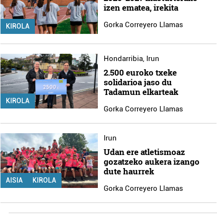
izen ematea, irekita
Gorka Correyero Llamas
KIROLA
Hondarribia
,
Irun
2.500 euroko txeke
solidarioa jaso du
Tadamun elkarteak
KIROLA
Gorka Correyero Llamas
Irun
Udan ere atletismoaz
gozatzeko aukera izango
dute haurrek
AISIA
KIROLA
Gorka Correyero Llamas