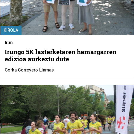
KIROLA
Irun
Irungo 5K lasterketaren hamargarren
edizioa aurkeztu dute
Gorka Correyero Llamas