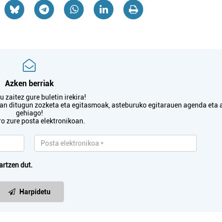
Azken berriak
 zaitez gure buletin irekira!
txan ditugun zozketa eta egitasmoak, asteburuko egitarauen agenda eta 
gehiago!
ro zure posta elektronikoan.
artzen dut.
Harpidetu