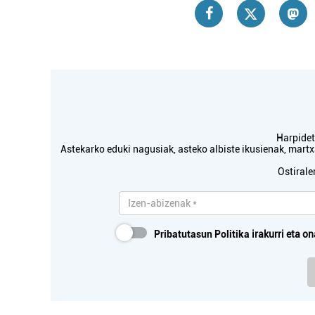
Harpidetu
Astekarko eduki nagusiak, asteko albiste ikusienak, mar
Ostirale
Pribatutasun Politika
irakurri eta on