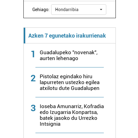
Gehiago:
Hondarribia
Azken 7 egunetako irakurrienak
1
Guadalupeko "novenak",
aurten lehenago
2
Pistolaz egindako hiru
lapurreten ustezko egilea
atxilotu dute Guadalupen
3
Ioseba Amunarriz, Kofradia
edo Izugarria Konpartsa,
batek jasoko du Urrezko
Intsignia