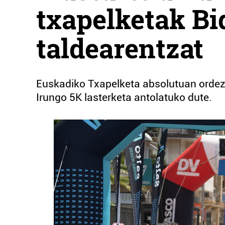
txapelketak Bi
taldearentzat
Euskadiko Txapelketa absolutuan ordezk
Irungo 5K lasterketa antolatuko dute.