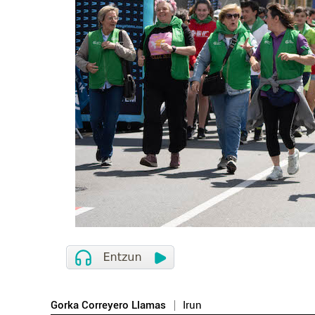
Gorka Correyero Llamas
Irun