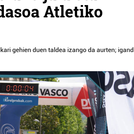
dasoa Atletiko
ari gehien duen taldea izango da aurten; igand