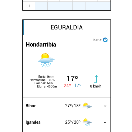
31
1
2
3
4
5
6
EGURALDIA
Iturria:
Hondarribia
17º
Euria:
0mm
Hezetasuna:
100%
Lainoak:
68%
24º
17º
8 km/h
Elurra:
4500m
Bihar
27º
18º
Igandea
25º
20º