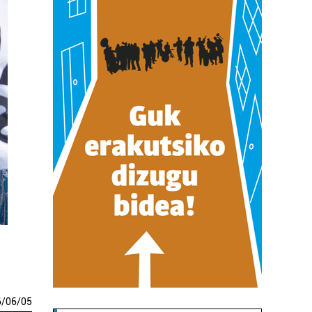
6
/
06
/
05