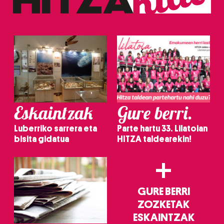
Eskaintzak
Gure berri.
Luberriko sarrera eta
Parte hartu 33. Lilatoian
bisita gidatua
HITZA taldearekin!
+
GURE BERRI
ZOZKETAK
ESKAINTZAK