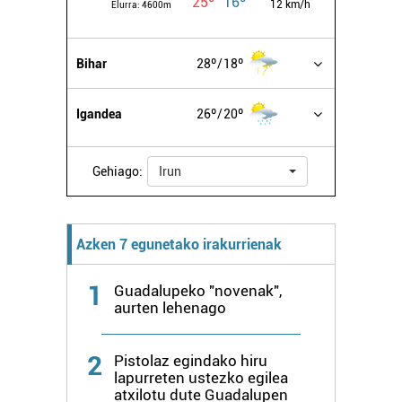
25º
16º
12 km/h
Elurra:
4600m
Bihar
28º
18º
Igandea
26º
20º
Gehiago:
Irun
Azken 7 egunetako irakurrienak
1
Guadalupeko "novenak",
aurten lehenago
2
Pistolaz egindako hiru
lapurreten ustezko egilea
atxilotu dute Guadalupen