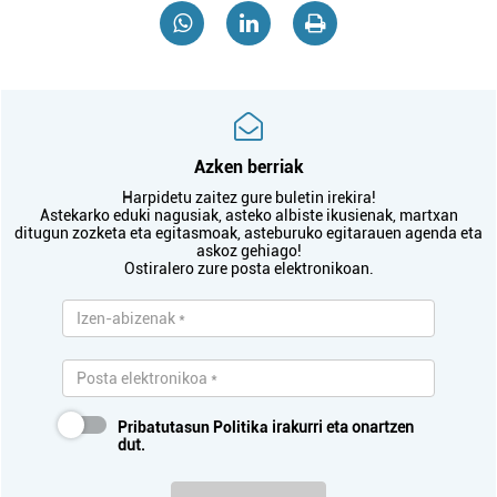
Azken berriak
Harpidetu zaitez gure buletin irekira!
Astekarko eduki nagusiak, asteko albiste ikusienak, martxan
ditugun zozketa eta egitasmoak, asteburuko egitarauen agenda eta
askoz gehiago!
Ostiralero zure posta elektronikoan.
Pribatutasun Politika
irakurri eta onartzen
dut.