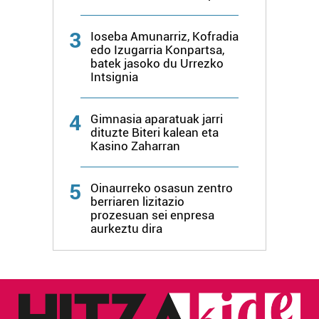
3
Ioseba Amunarriz, Kofradia
edo Izugarria Konpartsa,
batek jasoko du Urrezko
Intsignia
4
Gimnasia aparatuak jarri
dituzte Biteri kalean eta
Kasino Zaharran
5
Oinaurreko osasun zentro
berriaren lizitazio
prozesuan sei enpresa
aurkeztu dira