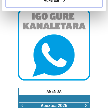
Aukeratu
Identify your device by actively scanning it for
specific characteristics (fingerprinting)
Find out more about how your personal data is processed
and set your preferences in the
details section
.
Guk eta gure bazkideek zure datu pertsonalak
prozesatzen ditugu, zure IP zenbakia, besteak beste,
teknologia erabiliz, cookieak adibidez, iragarki eta eduki
pertsonalizatuak eskaintzeko, iragarkiak eta edukia
neurtzeko, jendeari buruzko informazioa biltzeko eta
produktuak garatzeko. Zure datuak nork eta zertarako
erabiltzen dituen hauta dezakezu.
Bazkide batzuek ez dizute baimenik eskatzen, eta beren
interes komertzial legitimoetan babesten dira. Ikusi gure
bazkideen zerrenda, beren ustez zein helburutarako
AGENDA
duten interes legitimoa eta horren aurka nola egin
dezakezun ikusteko.
Abuztua 2026