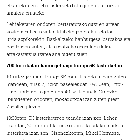
elkarrekin errelebo lasterketa bat egin zuten goizari
amaiera emateko.
Lehiaketaren ondoren, bertaratutako guztien artean
zozketa bat egin zuten klubeko jantziekin eta lau
urdaiazpikorekin. Bazkaltzeko hanburgesa, barbakoa eta
paella izan zuten, eta gozatzeko gogoak ekitaldia
arrakastatsua izatea ahalbidetu zuen.
700 korrikalari baino gehiago Irungo 5K lasterketan
10. urtez jarraian, Irungo 5K milia lasterketa egin zuten
igandean, hilak 7, Kolon pasealekuan. 09:30ean, Ttipi-
Ttapa ibilbidea egin zuten 40 bat lagunek. Oinezko
ibilbidearen ondoren, mokadutxoa izan zuten prest
Zabaltza plazan.
10:00etan, 5K lasterketaren txanda izan zen. Lehen
txandan, 20 minututik gorako aurreikusitako marken
lasterketa izan zen. Gizonezkoetan, Mikel Hermoso,