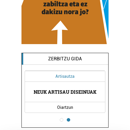
ZERBITZU GIDA
Artisautza
ETXEA
NEUK ARTISAU DISEINUAK
ALBE
Oiartzun