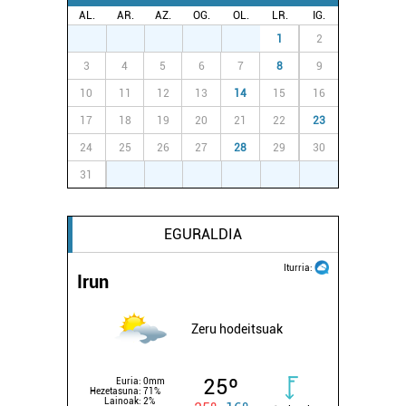
Lortu zure datu pertsonalak prozesatzeko moduari
AL.
AR.
AZ.
OG.
OL.
LR.
IG.
buruzko informazio gehiago eta ezarri zure lehentasunak
27
28
29
30
31
1
2
datuen atalean. Edozein unetan alda edo ken dezakezu
3
4
5
6
7
8
9
zure baimena Cookieen adierazpenean.
10
11
12
13
14
15
16
17
18
19
20
21
22
23
Webgune honek cookie propioak eta hirugarrenen cookie-
fitxategiak erabiltzen ditu. Zure esperientzia eta
24
25
26
27
28
29
30
zerbitzuak hobetzeko asmoz, cookie teknologiaz
31
1
2
3
4
5
6
baliatzen gara. Ohar hau onartuz gero, teknologia hori
erabiltzeko baimen esplizitua ematen diguzu.
Gehiago
irakurri
EGURALDIA
Iturria:
Irun
Zeru hodeitsuak
25º
Euria:
0mm
Hezetasuna:
71%
Lainoak:
2%