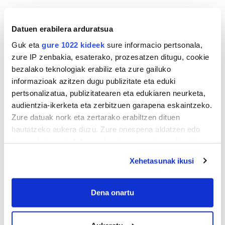
Datuen erabilera arduratsua
Guk eta
gure 1022 kideek
sure informacio pertsonala,
zure IP zenbakia, esaterako, prozesatzen ditugu, cookie
bezalako teknologiak erabiliz eta zure gailuko
informazioak azitzen dugu publizitate eta eduki
pertsonalizatua, publizitatearen eta edukiaren neurketa,
audientzia-ikerketa eta zerbitzuen garapena eskaintzeko.
Zure datuak nork eta zertarako erabiltzen dituen
hautatzeko aukera duzu. Zure onespena aldatzen edo
deuseztatzen ahal duzu edozein momentutan, Cookie
deklaraziotik edo Privacy triggerean klikatuz.
Xehetasunak ikusi
If you allow, we would also like to:
Collect information about your geographical
Dena onartu
location which can be accurate to within several
meters