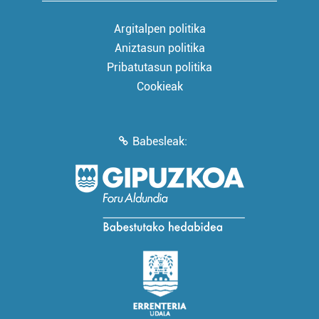
Argitalpen politika
Aniztasun politika
Pribatutasun politika
Cookieak
Babesleak: