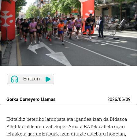
Gorka Correyero Llamas
2026
/
06
/
09
Ekitaldiz beteriko larunbata eta igandea izan da Bidasoa
Atletiko taldearentzat. Super Amara BATeko atleta ugari
lehiaketa garrantzitsuak izan dituzte asteburu honetan,