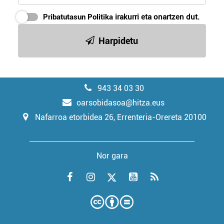
Pribatutasun Politika
irakurri eta onartzen dut.
Harpidetu
943 34 03 30
oarsobidasoa@hitza.eus
Nafarroa etorbidea 26, Errenteria-Orereta 20100
Nor gara