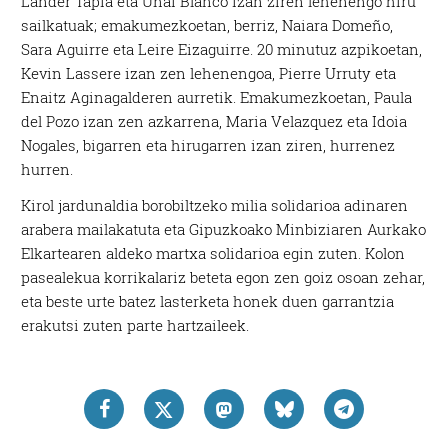
Lander Tapia eta Unai Blanco izan ziren lehenengo hiru
sailkatuak; emakumezkoetan, berriz, Naiara Domeño,
Sara Aguirre eta Leire Eizaguirre. 20 minutuz azpikoetan,
Kevin Lassere izan zen lehenengoa, Pierre Urruty eta
Enaitz Aginagalderen aurretik. Emakumezkoetan, Paula
del Pozo izan zen azkarrena, Maria Velazquez eta Idoia
Nogales, bigarren eta hirugarren izan ziren, hurrenez
hurren.
Kirol jardunaldia borobiltzeko milia solidarioa adinaren
arabera mailakatuta eta Gipuzkoako Minbiziaren Aurkako
Elkartearen aldeko martxa solidarioa egin zuten. Kolon
pasealekua korrikalariz beteta egon zen goiz osoan zehar,
eta beste urte batez lasterketa honek duen garrantzia
erakutsi zuten parte hartzaileek.