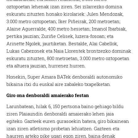
oztopoetan lehenak izan ziren. Sei zilarrezko domina
eskuratu zituzten honako kirolariek: Julen Mendozak,
3.000 metro oztopoetan; Iker Piñeirak, 200 metroetan;
Alaine Aguerralde, 400 metro hesietan; Imanol Ibarbiak,
pertika jauzian; Zuriñe Celisek, luzera-fosoan; eta
Arinette Ngolek, jaurtiketan. Bestalde, Alai Cabellok,
Lukas Cabezonek eta Naia Llorentek brontzezko dominak
eskuratu zituzten, 800 metroetan, 3.000 metro oztopoetan
eta altuera jauzian, hurrenez hurren.
Honekin, Super Amara BATek denboraldi autonomiko
bikaina itxi du euskal aire zabaleko txapelketan.
Giro ona denboraldi amaierako festan
Larunbatean, hilak 6, 150 pertsona baino gehiago bildu
ziren Plaiaundin denboraldi amaierako lehen jaia
egiteko. Gazteek euren gurasoekin batera, giro bikainean
izan ziren atletismo probetan lehiatzen. Gazteen eta
haurren arteko pike ugari egon ziren, baina denak