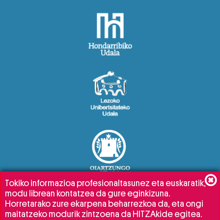
Tokiko informazioa profesionaltasunez eta euskaratik,
modu librean kontatzea da gure eginkizuna.
Horretarako zure ekarpena beharrezkoa da, eta ongi
maitatzeko modurik zintzoena da HITZAkide egitea.