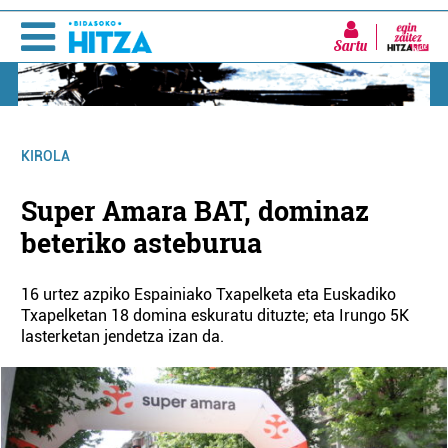
Sartu
KIROLA
Super Amara BAT, dominaz
beteriko asteburua
16 urtez azpiko Espainiako Txapelketa eta Euskadiko
Txapelketan 18 domina eskuratu dituzte; eta Irungo 5K
lasterketan jendetza izan da.