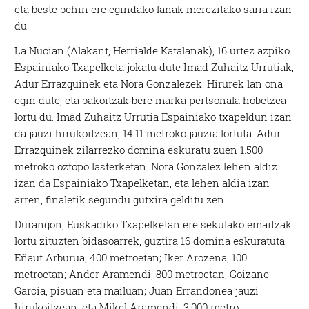
eta beste behin ere egindako lanak merezitako saria izan
du.
La Nucian (Alakant, Herrialde Katalanak), 16 urtez azpiko
Espainiako Txapelketa jokatu dute Imad Zuhaitz Urrutiak,
Adur Errazquinek eta Nora Gonzalezek. Hirurek lan ona
egin dute, eta bakoitzak bere marka pertsonala hobetzea
lortu du. Imad Zuhaitz Urrutia Espainiako txapeldun izan
da jauzi hirukoitzean, 14.11 metroko jauzia lortuta. Adur
Errazquinek zilarrezko domina eskuratu zuen 1.500
metroko oztopo lasterketan. Nora Gonzalez lehen aldiz
izan da Espainiako Txapelketan, eta lehen aldia izan
arren, finaletik segundu gutxira gelditu zen.
Durangon, Euskadiko Txapelketan ere sekulako emaitzak
lortu zituzten bidasoarrek, guztira 16 domina eskuratuta.
Eñaut Arburua, 400 metroetan; Iker Arozena, 100
metroetan; Ander Aramendi, 800 metroetan; Goizane
Garcia, pisuan eta mailuan; Juan Errandonea jauzi
hirukoitzean; eta Mikel Aramendi, 3.000 metro