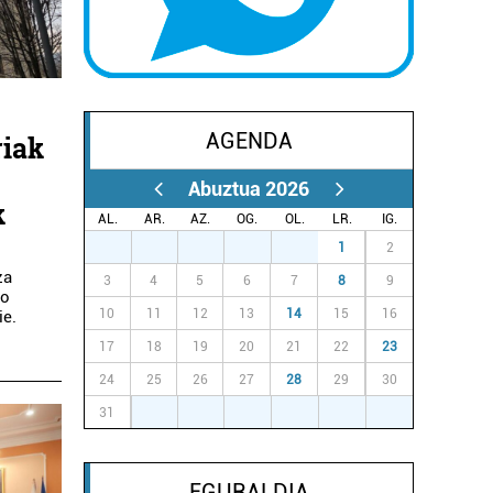
AGENDA
riak
Abuztua 2026
k
AL.
AR.
AZ.
OG.
OL.
LR.
IG.
27
28
29
30
31
1
2
za
3
4
5
6
7
8
9
so
10
11
12
13
14
15
16
ie.
17
18
19
20
21
22
23
24
25
26
27
28
29
30
31
1
2
3
4
5
6
EGURALDIA