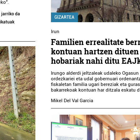
eko".
jarriko da
GIZARTEA
dikatuak
Irun
Familien errealitate ber
kontuan hartzen dituen
hobariak nahi ditu EAJ
Irungo alderdi jeltzaleak udaleko Ogasun
ordezkariei eta udal gobernuari ordenant
fiskaletan familia ugari bereziak eta gura
bakarrekoak kontuan har ditzala eskatu d
Mikel Del Val Garcia