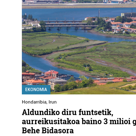
EKONOMIA
Hondarribia
,
Irun
Aldundiko diru funtsetik,
aurreikusitakoa baino 3 milioi 
Behe Bidasora