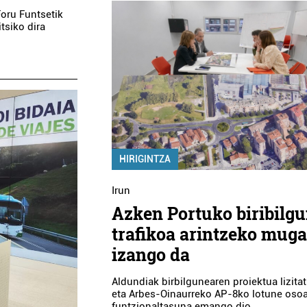
oru Funtsetik
tsiko dira
HIRIGINTZA
Irun
Azken Portuko biribilgu
trafikoa arintzeko muga
izango da
Aldundiak birbilgunearen proiektua lizitat
eta Arbes-Oinaurreko AP-8ko lotune osoa
funtzionaltasuna emango dio.