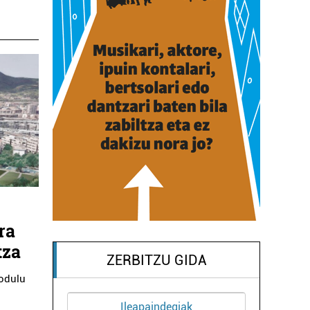
ra
tza
ZERBITZU GIDA
modulu
Ikastetxeak