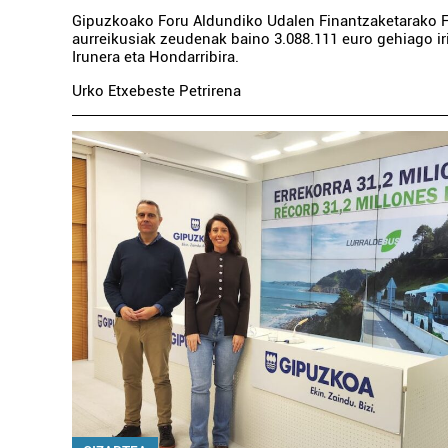
Gipuzkoako Foru Aldundiko Udalen Finantzaketarako F
aurreikusiak zeudenak baino 3.088.111 euro gehiago iri
Irunera eta Hondarribira.
Urko Etxebeste Petrirena