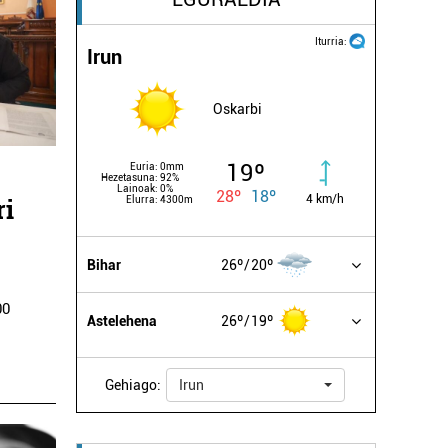
Iturria:
Irun
Oskarbi
19º
Euria:
0mm
Hezetasuna:
92%
Lainoak:
0%
28º
18º
4 km/h
ri
Elurra:
4300m
Bihar
26º
20º
00
Astelehena
26º
19º
,
Gehiago:
Irun