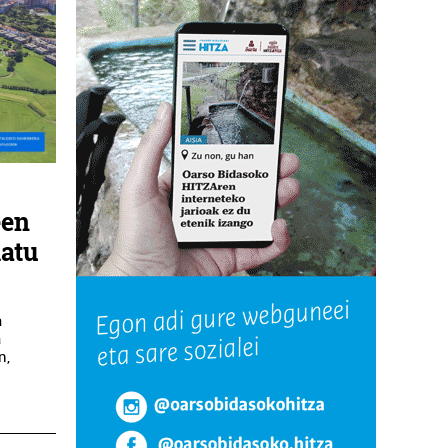
een
katu
a
a
n,