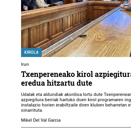
HELENA MERINO
ILEAPAINDEGIA
Errenteria-Orereta
KIROLA
Irun
Txenpereneako kirol azpiegitu
eredua hitzartu dute
Udalak eta aldundiak akordioa lortu dute Txenperenean
azpiegitura berriak hartuko duen kirol programaren in
instalazio horien erabiltzaile diren kluben beharretan 
oinarrituta.
Mikel Del Val Garcia