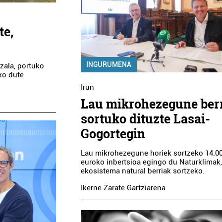
te,
INGURUMENA
zala, portuko
ko dute
Irun
Lau mikrohezegune ber
sortuko dituzte Lasai-
Gogortegin
Lau mikrohezegune horiek sortzeko 14.0
euroko inbertsioa egingo du Naturklimak
ekosistema natural berriak sortzeko.
Ikerne Zarate Gartziarena