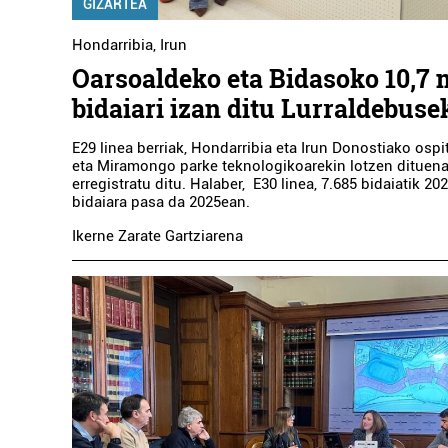
GIZARTEA
Hondarribia
,
Irun
Oarsoaldeko eta Bidasoko 10,7 m
bidaiari izan ditu Lurraldebuse
E29 linea berriak, Hondarribia eta Irun Donostiako osp
eta Miramongo parke teknologikoarekin lotzen dituena,
erregistratu ditu. Halaber, E30 linea, 7.685 bidaiatik 20
bidaiara pasa da 2025ean.
Ikerne Zarate Gartziarena
Ileapaindegiak