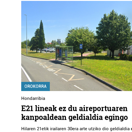
OROKORRA
Hondarribia
E21 lineak ez du aireportuaren
kanpoaldean geldialdia egingo
Hilaren 21etik irailaren 30era arte utziko dio geldialdia e