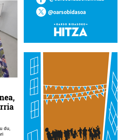
nea,
rria
u du,
ri