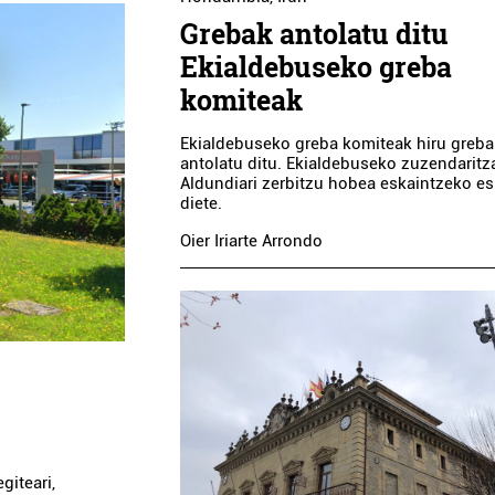
Grebak antolatu ditu
Ekialdebuseko greba
komiteak
Ekialdebuseko greba komiteak hiru greb
antolatu ditu. Ekialdebuseko zuzendaritz
Aldundiari zerbitzu hobea eskaintzeko e
diete.
Oier Iriarte Arrondo
giteari,