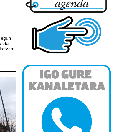
a egun
a eta
skatzen