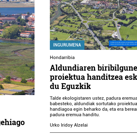
INGURUMENA
Hondarribia
Aldundiaren biribilgun
proiektua handitzea es
du Eguzkik
Talde ekologistaren ustez, padura eremu
babesteko, aldundiak sortutako proiektu
handiagoa egin beharko da, eta era berea
padura eremua handitu.
gehiago
Urko Iridoy Alzelai