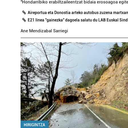
"Hondarribiko erabiltzaileentzat bidaia erosoagoa egit
Aireportua eta Donostia arteko autobus zuzena martxan 
E21 linea "gainezka" dagoela salatu du LAB Euskal Sin
Ane Mendizabal Sarriegi
HIRIGINTZA