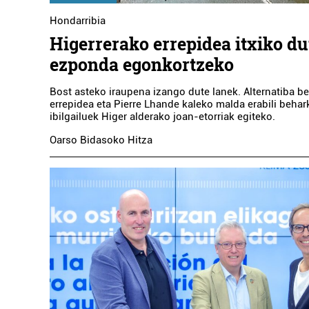
Hondarribia
Higerrerako errepidea itxiko du
ezponda egonkortzeko
Bost asteko iraupena izango dute lanek. Alternatiba be
errepidea eta Pierre Lhande kaleko malda erabili behar
ibilgailuek Higer alderako joan-etorriak egiteko.
Oarso Bidasoko Hitza