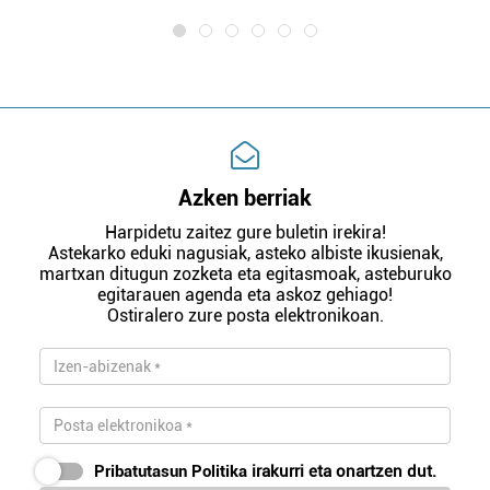
Azken berriak
Harpidetu zaitez gure buletin irekira!
Astekarko eduki nagusiak, asteko albiste ikusienak,
martxan ditugun zozketa eta egitasmoak, asteburuko
egitarauen agenda eta askoz gehiago!
Ostiralero zure posta elektronikoan.
Pribatutasun Politika
irakurri eta onartzen dut.