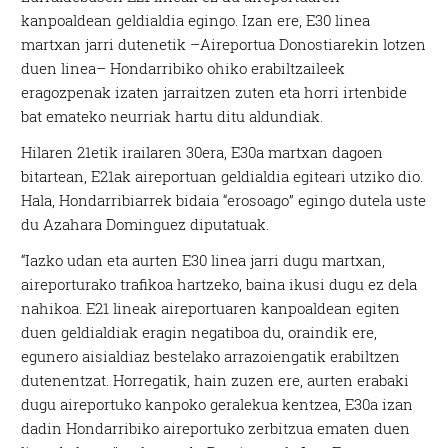
kanpoaldean geldialdia egingo. Izan ere, E30 linea
martxan jarri dutenetik –Aireportua Donostiarekin lotzen
duen linea– Hondarribiko ohiko erabiltzaileek
eragozpenak izaten jarraitzen zuten eta horri irtenbide
bat emateko neurriak hartu ditu aldundiak.
Hilaren 21etik irailaren 30era, E30a martxan dagoen
bitartean, E21ak aireportuan geldialdia egiteari utziko dio.
Hala, Hondarribiarrek bidaia “erosoago” egingo dutela uste
du Azahara Dominguez diputatuak.
“Iazko udan eta aurten E30 linea jarri dugu martxan,
aireporturako trafikoa hartzeko, baina ikusi dugu ez dela
nahikoa. E21 lineak aireportuaren kanpoaldean egiten
duen geldialdiak eragin negatiboa du, oraindik ere,
egunero aisialdiaz bestelako arrazoiengatik erabiltzen
dutenentzat. Horregatik, hain zuzen ere, aurten erabaki
dugu aireportuko kanpoko geralekua kentzea, E30a izan
dadin Hondarribiko aireportuko zerbitzua ematen duen