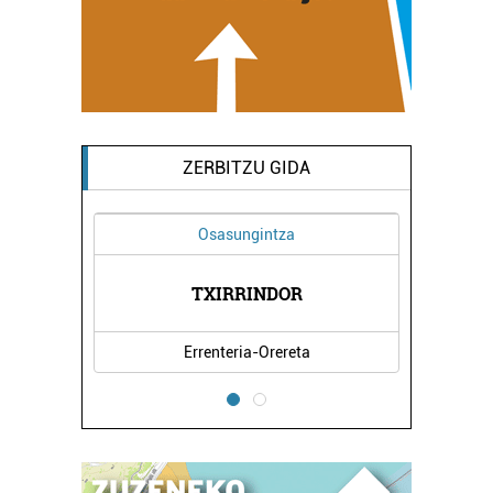
ZERBITZU GIDA
Osasungintza
TXIRRINDOR
Errenteria-Orereta