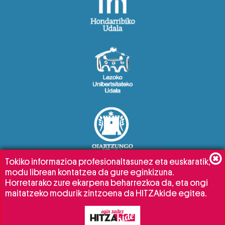
Tokiko informazioa profesionaltasunez eta euskaratik,
modu librean kontatzea da gure eginkizuna.
Horretarako zure ekarpena beharrezkoa da, eta ongi
maitatzeko modurik zintzoena da HITZAkide egitea.