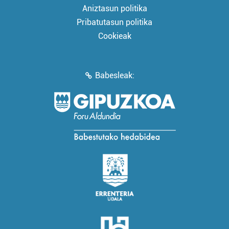
Aniztasun politika
Pribatutasun politika
Cookieak
Babesleak: