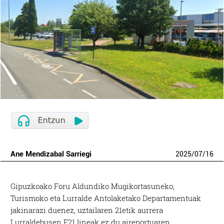
Ane Mendizabal Sarriegi
2025
/
07
/
16
Gipuzkoako Foru Aldundiko Mugikortasuneko,
Turismoko eta Lurralde Antolaketako Departamentuak
jakinarazi duenez, uztailaren 21etik aurrera
Lurraldebusen E21 lineak ez du aireportuaren