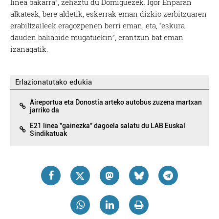
linea bakarra”, zehaztu du Domiguezek. Igor Enparan
alkateak, bere aldetik, eskerrak eman dizkio zerbitzuaren
erabiltzaileek eragozpenen berri eman, eta, “
eskura
dauden baliabide mugatuekin”,
erantzun bat eman
izanagatik.
Erlazionatutako edukia
Aireportua eta Donostia arteko autobus zuzena martxan
jarriko da
E21 linea "gainezka" dagoela salatu du LAB Euskal
Sindikatuak