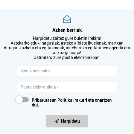
Azken berriak
Harpidetu zaitez gure buletin irekira!
Astekarko eduki nagusiak, asteko albiste ikusienak, martxan
ditugun zozketa eta egitasmoak, asteburuko egitarauen agenda eta
askoz gehiago!
Ostiralero zure posta elektronikoan.
Pribatutasun Politika
irakurri eta onartzen
dut.
Harpidetu