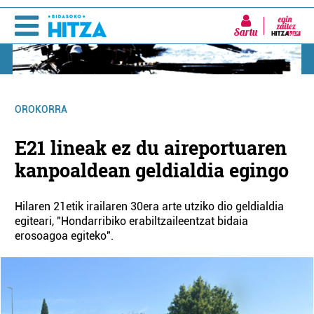
Sartu
OROKORRA
E21 lineak ez du aireportuaren
kanpoaldean geldialdia egingo
Hilaren 21etik irailaren 30era arte utziko dio geldialdia
egiteari, "Hondarribiko erabiltzaileentzat bidaia
erosoagoa egiteko".