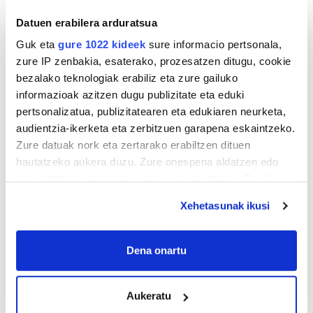
Datuen erabilera arduratsua
Guk eta
gure 1022 kideek
sure informacio pertsonala,
zure IP zenbakia, esaterako, prozesatzen ditugu, cookie
bezalako teknologiak erabiliz eta zure gailuko
informazioak azitzen dugu publizitate eta eduki
pertsonalizatua, publizitatearen eta edukiaren neurketa,
audientzia-ikerketa eta zerbitzuen garapena eskaintzeko.
Zure datuak nork eta zertarako erabiltzen dituen
hautatzeko aukera duzu. Zure onespena aldatzen edo
deuseztatzen ahal duzu edozein momentutan, Cookie
deklaraziotik edo Privacy triggerean klikatuz.
Xehetasunak ikusi
If you allow, we would also like to:
AGENDA
Collect information about your geographical
Dena onartu
location which can be accurate to within several
Abuztua 2026
meters
AL.
AR.
AZ.
OG.
OL.
LR.
IG.
Aukeratu
Identify your device by actively scanning it for
27
28
29
30
31
1
2