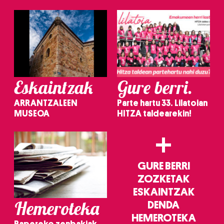
Eskaintzak
Gure berri.
ARRANTZALEEN
Parte hartu 33. Lilatoian
MUSEOA
HITZA taldearekin!
+
GURE BERRI
ZOZKETAK
ESKAINTZAK
Hemeroteka
DENDA
HEMEROTEKA