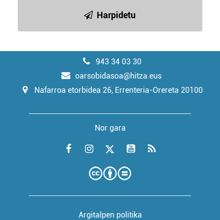
Harpidetu
943 34 03 30
oarsobidasoa@hitza.eus
Nafarroa etorbidea 26, Errenteria-Orereta 20100
Nor gara
Argitalpen politika