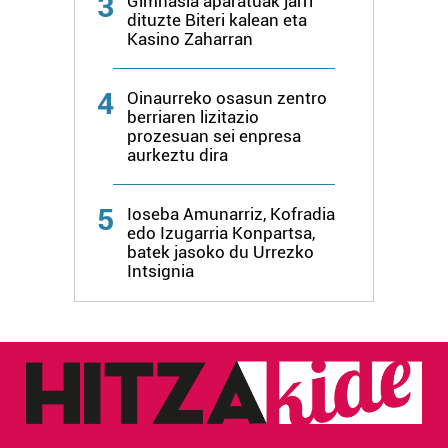
3
Gimnasia aparatuak jarri
dituzte Biteri kalean eta
Kasino Zaharran
4
Oinaurreko osasun zentro
berriaren lizitazio
prozesuan sei enpresa
aurkeztu dira
5
Ioseba Amunarriz, Kofradia
edo Izugarria Konpartsa,
batek jasoko du Urrezko
Intsignia