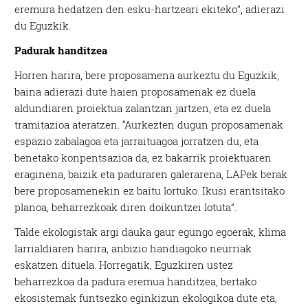
eremura hedatzen den esku-hartzeari ekiteko”, adierazi
du Eguzkik.
Padurak handitzea
Horren harira, bere proposamena aurkeztu du Eguzkik,
baina adierazi dute haien proposamenak ez duela
aldundiaren proiektua zalantzan jartzen, eta ez duela
tramitazioa ateratzen. “Aurkezten dugun proposamenak
espazio zabalagoa eta jarraituagoa jorratzen du, eta
benetako konpentsazioa da, ez bakarrik proiektuaren
eraginena, baizik eta paduraren galerarena, LAPek berak
bere proposamenekin ez baitu lortuko. Ikusi erantsitako
planoa, beharrezkoak diren doikuntzei lotuta”.
Talde ekologistak argi dauka gaur egungo egoerak, klima
larrialdiaren harira, anbizio handiagoko neurriak
eskatzen dituela. Horregatik, Eguzkiren ustez
beharrezkoa da padura eremua handitzea, bertako
ekosistemak funtsezko eginkizun ekologikoa dute eta,