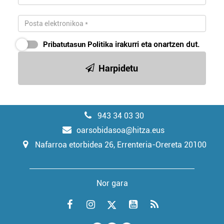
Pribatutasun Politika
irakurri eta onartzen dut.
Harpidetu
943 34 03 30
oarsobidasoa@hitza.eus
Nafarroa etorbidea 26, Errenteria-Orereta 20100
Nor gara