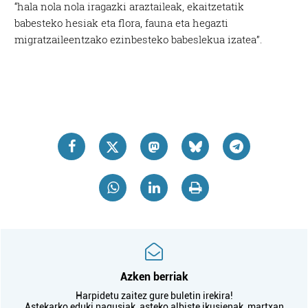
“hala nola
nola iragazki araztaileak, ekaitzetatik
babesteko
hesiak
eta flora, fauna eta hegazti
migratzaileentzako ezinbesteko babeslekua izatea”.
Azken berriak
Harpidetu zaitez gure buletin irekira!
Astekarko eduki nagusiak, asteko albiste ikusienak, martxan