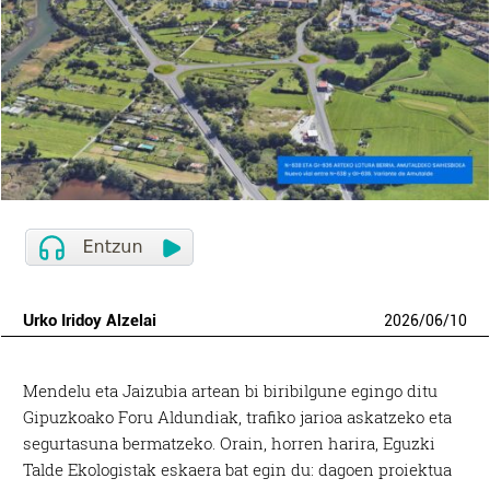
Urko Iridoy Alzelai
2026
/
06
/
10
Mendelu eta Jaizubia artean bi biribilgune egingo ditu
Gipuzkoako Foru Aldundiak, trafiko jarioa askatzeko eta
segurtasuna bermatzeko. Orain, horren harira, Eguzki
Talde Ekologistak eskaera bat egin du: dagoen proiektua