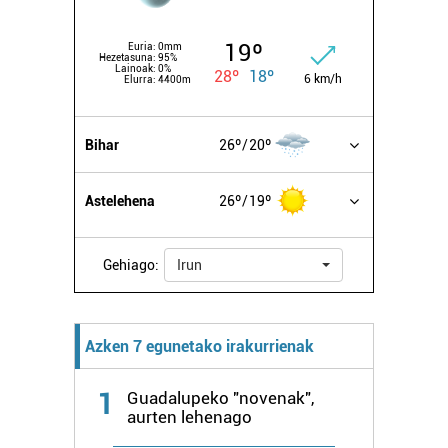
baliatzen gara. Ohar hau onartuz gero, teknologia hori
erabiltzeko baimen esplizitua ematen diguzu.
Gehiago
19º
Euria:
0mm
irakurri
Hezetasuna:
95%
Lainoak:
0%
28º
18º
6 km/h
Elurra:
4400m
Bihar
26º
20º
Astelehena
26º
19º
Gehiago:
Irun
Azken 7 egunetako irakurrienak
1
Guadalupeko "novenak",
aurten lehenago