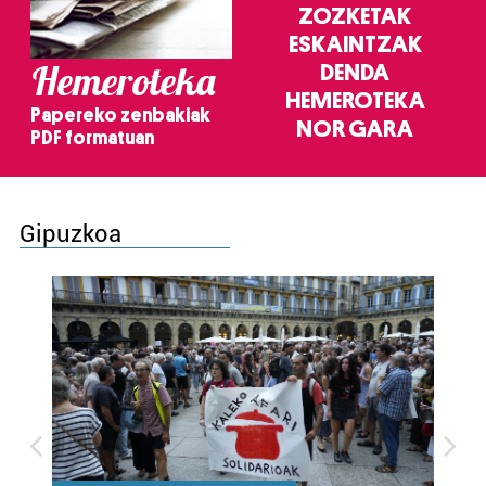
ZOZKETAK
ESKAINTZAK
Hemeroteka
DENDA
HEMEROTEKA
Papereko zenbakiak
NOR GARA
PDF formatuan
Gipuzkoa