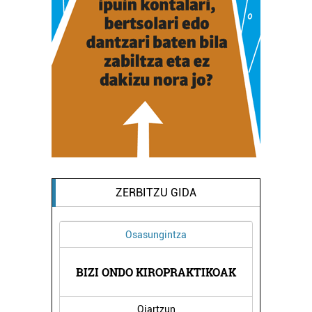
ZERBITZU GIDA
Osasungintza
A
BIZI ONDO KIROPRAKTIKOAK
Oiartzun