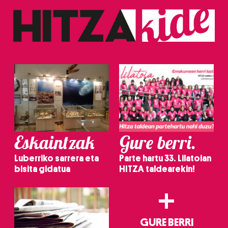
Eskaintzak
Gure berri.
Luberriko sarrera eta
Parte hartu 33. Lilatoian
bisita gidatua
HITZA taldearekin!
+
GURE BERRI