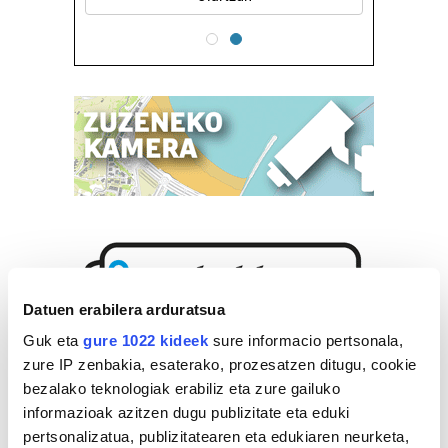
Datuen erabilera arduratsua
Guk eta
gure 1022 kideek
sure informacio pertsonala,
zure IP zenbakia, esaterako, prozesatzen ditugu, cookie
bezalako teknologiak erabiliz eta zure gailuko
informazioak azitzen dugu publizitate eta eduki
pertsonalizatua, publizitatearen eta edukiaren neurketa,