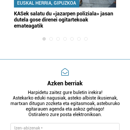
EUSKAL HERRIA, GIPUZKOA
KASek salatu du «jazarpen poliziala» jasan
Pa
dutela gose direnei ogitartekoak
da
emateagatik
«s
Azken berriak
Harpidetu zaitez gure buletin irekira!
Astekarko eduki nagusiak, asteko albiste ikusienak,
martxan ditugun zozketa eta egitasmoak, asteburuko
egitarauen agenda eta askoz gehiago!
Ostiralero zure posta elektronikoan.