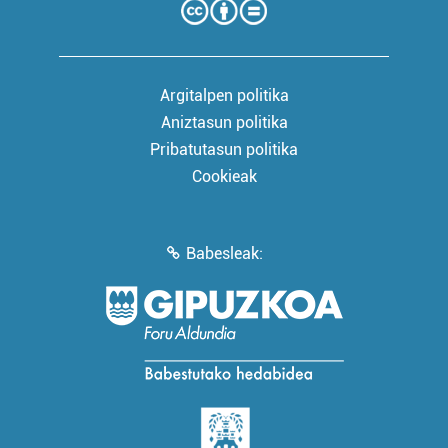
Argitalpen politika
Aniztasun politika
Pribatutasun politika
Cookieak
Babesleak: