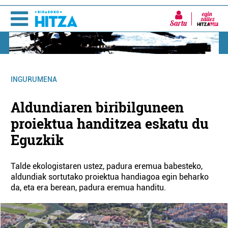
Sartu
INGURUMENA
Aldundiaren biribilguneen
proiektua handitzea eskatu du
Eguzkik
Talde ekologistaren ustez, padura eremua babesteko,
aldundiak sortutako proiektua handiagoa egin beharko
da, eta era berean, padura eremua handitu.