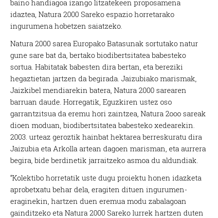
baino handiagoa izango litzatekeen proposamena
idaztea, Natura 2000 Sareko espazio horretarako
ingurumena hobetzen saiatzeko.
Natura 2000 sarea Europako Batasunak sortutako natur
gune sare bat da, bertako biodibertsitatea babesteko
sortua. Habitatak babesten dira bertan, eta bereziki
hegaztietan jartzen da begirada. Jaizubiako marismak,
Jaizkibel mendiarekin batera, Natura 2000 sarearen
barruan daude. Horregatik, Eguzkiren ustez oso
garrantzitsua da eremu hori zaintzea, Natura 2ooo sareak
dioen moduan, biodibertsitatea babesteko xedearekin.
2003. urteaz geroztik hainbat hektarea berreskuratu dira
Jaizubia eta Arkolla artean dagoen marisman, eta aurrera
begira, bide berdinetik jarraitzeko asmoa du aldundiak.
“Kolektibo horretatik uste dugu proiektu honen idazketa
aprobetxatu behar dela, eragiten dituen ingurumen-
eraginekin, hartzen duen eremua modu zabalagoan
gainditzeko eta Natura 2000 Sareko lurrek hartzen duten