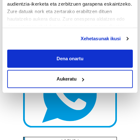
audientzia-ikerketa eta zerbitzuen garapena eskaintzeko.
Zure datuak nork eta zertarako erabiltzen dituen
hautatzeko aukera duzu. Zure onespena aldatzen edo
deuseztatzen ahal duzu edozein momentutan, Cookie
deklaraziotik edo Privacy triggerean klikatuz.
Xehetasunak ikusi
If you allow, we would also like to:
Collect information about your geographical
Dena onartu
location which can be accurate to within several
meters
Aukeratu
Identify your device by actively scanning it for
specific characteristics (fingerprinting)
Find out more about how your personal data is processed
and set your preferences in the
details section
.
Guk eta gure bazkideek zure datu pertsonalak
prozesatzen ditugu, zure IP zenbakia, besteak beste,
teknologia erabiliz, cookieak adibidez, iragarki eta eduki