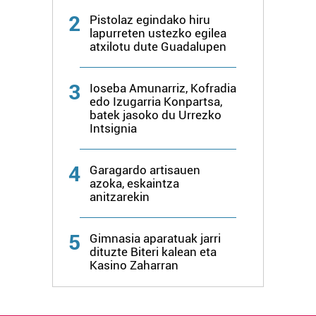
2
Pistolaz egindako hiru
lapurreten ustezko egilea
atxilotu dute Guadalupen
3
Ioseba Amunarriz, Kofradia
edo Izugarria Konpartsa,
batek jasoko du Urrezko
Intsignia
4
Garagardo artisauen
azoka, eskaintza
anitzarekin
5
Gimnasia aparatuak jarri
dituzte Biteri kalean eta
Kasino Zaharran