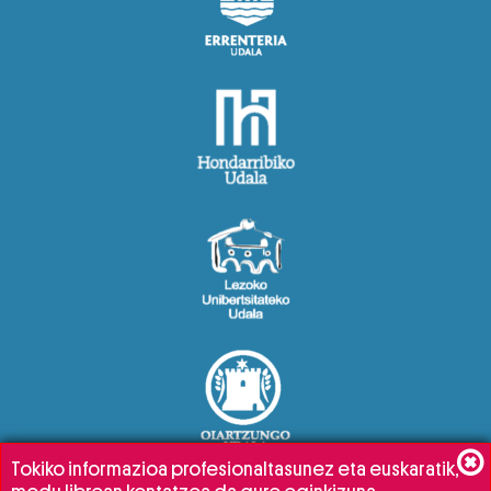
Tokiko informazioa profesionaltasunez eta euskaratik,