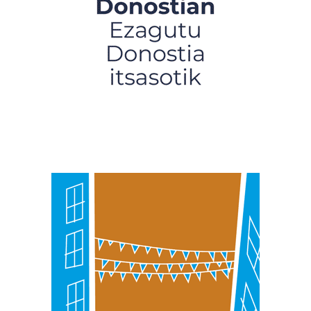
Webgune honek cookie propioak eta hirugarrenen cookie-
fitxategiak erabiltzen ditu. Zure esperientzia eta
zerbitzuak hobetzeko asmoz, cookie teknologiaz
baliatzen gara. Ohar hau onartuz gero, teknologia hori
erabiltzeko baimen esplizitua ematen diguzu.
Gehiago
irakurri