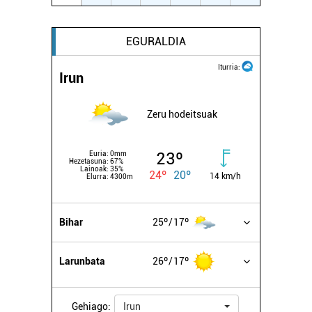
EGURALDIA
Iturria:
Irun
Zeru hodeitsuak
23º
Euria:
0mm
Hezetasuna:
67%
Lainoak:
35%
24º
20º
14 km/h
Elurra:
4300m
Bihar
25º
17º
Larunbata
26º
17º
Gehiago:
Irun