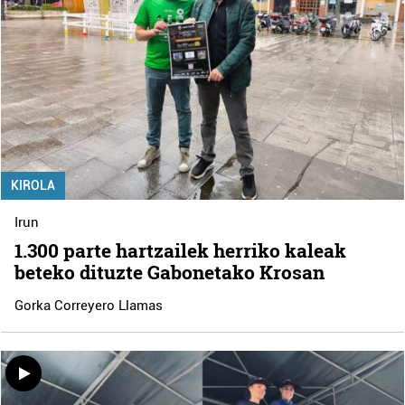
KIROLA
Irun
1.300 parte hartzailek herriko kaleak
beteko dituzte Gabonetako Krosan
Gorka Correyero Llamas