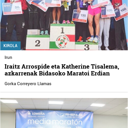
KIROLA
Irun
Iraitz Arrospide eta Katherine Tisalema,
azkarrenak Bidasoko Maratoi Erdian
Gorka Correyero Llamas