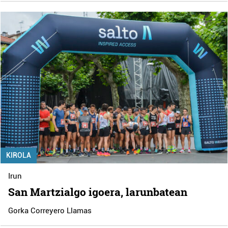
KIROLA
Irun
San Martzialgo igoera, larunbatean
Gorka Correyero Llamas