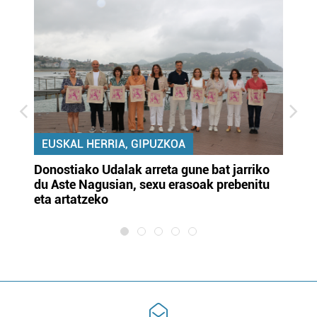
EUSKAL HERRIA, GIPUZKOA
Donostiako Udalak arreta gune bat jarriko
Ur
du Aste Nagusian, sexu erasoak prebenitu
es
eta artatzeko
lu