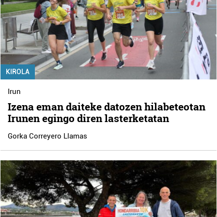
KIROLA
Irun
Izena eman daiteke datozen hilabeteotan
Irunen egingo diren lasterketatan
Gorka Correyero Llamas