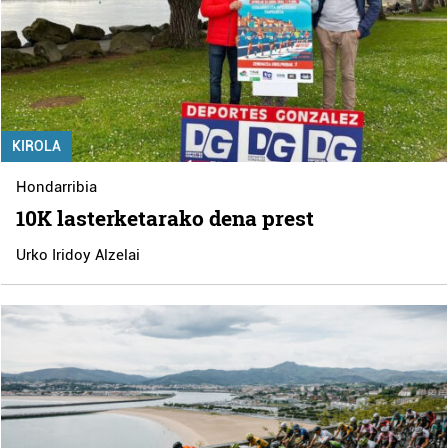
KIROLA
Hondarribia
10K lasterketarako dena prest
Urko Iridoy Alzelai