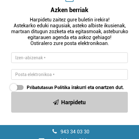
Azken berriak
Harpidetu zaitez gure buletin irekira!
Astekarko eduki nagusiak, asteko albiste ikusienak,
martxan ditugun zozketa eta egitasmoak, asteburuko
egitarauen agenda eta askoz gehiago!
Ostiralero zure posta elektronikoan.
Pribatutasun Politika
irakurri eta onartzen dut.
Harpidetu
943 34 03 30