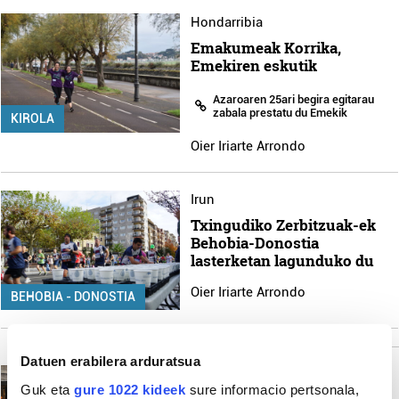
Hondarribia
Emakumeak Korrika,
Emekiren eskutik
Azaroaren 25ari begira egitarau
zabala prestatu du Emekik
KIROLA
Oier Iriarte Arrondo
Irun
Txingudiko Zerbitzuak-ek
Behobia-Donostia
lasterketan lagunduko du
Oier Iriarte Arrondo
BEHOBIA - DONOSTIA
Datuen erabilera arduratsua
Irun
Guk eta
gure 1022 kideek
sure informacio pertsonala,