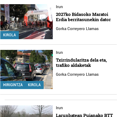
Irun
2027ko Bidasoko Maratoi
Erdia berritasunekin dator
Gorka Correyero Llamas
KIROLA
Irun
Txirrindularitza dela eta,
trafiko aldaketak
Gorka Correyero Llamas
HIRIGINTZA
KIROLA
Irun
Larunbatean Puianako BTT