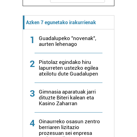
Azken 7 egunetako irakurrienak
1
Guadalupeko "novenak",
aurten lehenago
2
Pistolaz egindako hiru
lapurreten ustezko egilea
atxilotu dute Guadalupen
3
Gimnasia aparatuak jarri
dituzte Biteri kalean eta
Kasino Zaharran
4
Oinaurreko osasun zentro
berriaren lizitazio
prozesuan sei enpresa