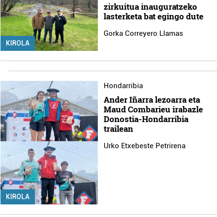
zirkuitua inauguratzeko
lasterketa bat egingo dute
Gorka Correyero Llamas
KIROLA
Hondarribia
Ander Iñarra lezoarra eta
Maud Combarieu irabazle
Donostia-Hondarribia
trailean
Urko Etxebeste Petrirena
KIROLA