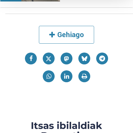
Guk eta gure bazkideek zure datu pertsonalak
prozesatzen ditugu, zure IP zenbakia, besteak beste,
teknologia erabiliz, cookieak adibidez, iragarki eta eduki
pertsonalizatuak eskaintzeko, iragarkiak eta edukia
Gehiago
neurtzeko, jendeari buruzko informazioa biltzeko eta
produktuak garatzeko. Zure datuak nork eta zertarako
erabiltzen dituen hauta dezakezu.
Bazkide batzuek ez dizute baimenik eskatzen, eta beren
interes komertzial legitimoetan babesten dira. Ikusi gure
bazkideen zerrenda, beren ustez zein helburutarako
duten interes legitimoa eta horren aurka nola egin
dezakezun ikusteko.
Lortu zure datu pertsonalak prozesatzeko moduari
buruzko informazio gehiago eta ezarri zure lehentasunak
datuen atalean. Edozein unetan alda edo ken dezakezu
zure baimena Cookieen adierazpenean.