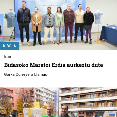
KIROLA
Irun
Bidasoko Maratoi Erdia aurkeztu dute
Gorka Correyero Llamas