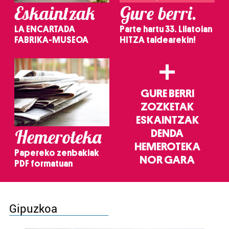
Eskaintzak
Gure berri.
LA ENCARTADA
Parte hartu 33. Lilatoian
FABRIKA-MUSEOA
HITZA taldearekin!
+
GURE BERRI
ZOZKETAK
ESKAINTZAK
Hemeroteka
DENDA
HEMEROTEKA
Papereko zenbakiak
NOR GARA
PDF formatuan
Gipuzkoa