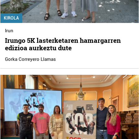
KIROLA
Irun
Irungo 5K lasterketaren hamargarren
edizioa aurkeztu dute
Gorka Correyero Llamas