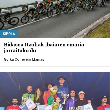
KIROLA
Bidasoa Itzuliak ibaiaren emaria
jarraituko du
Gorka Correyero Llamas