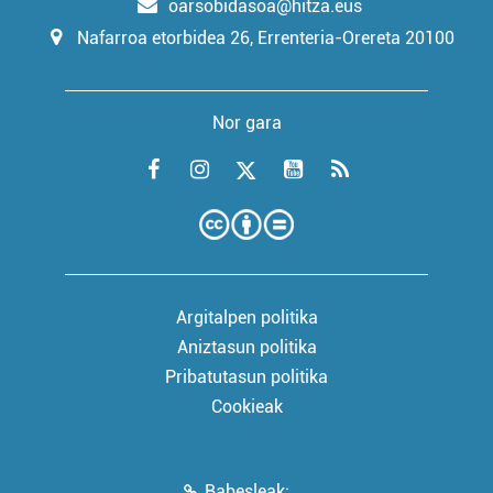
oarsobidasoa@hitza.eus
Nafarroa etorbidea 26, Errenteria-Orereta 20100
Nor gara
Argitalpen politika
Aniztasun politika
Pribatutasun politika
Cookieak
Babesleak: