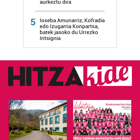
aurkeztu dira
5
Ioseba Amunarriz, Kofradia
edo Izugarria Konpartsa,
batek jasoko du Urrezko
Intsignia