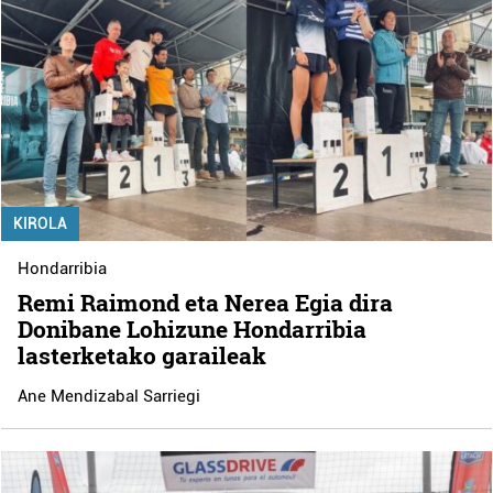
KIROLA
Hondarribia
Remi Raimond eta Nerea Egia dira
Donibane Lohizune Hondarribia
lasterketako garaileak
Ane Mendizabal Sarriegi