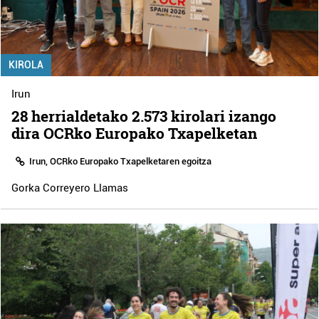
KIROLA
Irun
28 herrialdetako 2.573 kirolari izango
dira OCRko Europako Txapelketan
Irun, OCRko Europako Txapelketaren egoitza
Gorka Correyero Llamas