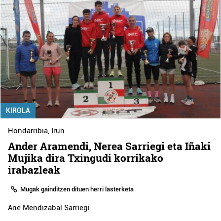
KIROLA
Hondarribia
,
Irun
Ander Aramendi, Nerea Sarriegi eta Iñaki
Mujika dira Txingudi korrikako
irabazleak
Mugak gainditzen dituen herri lasterketa
Ane Mendizabal Sarriegi