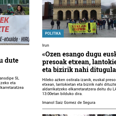
POLITIKA
Irun
«Ozen esango dugu eus
u dute
presoak etxean, lantoki
eta bizirik nahi ditugul
ransdipe SL
Hileko azken ostirala izanik, euskal pres
tzeko eta
etxean, lantokietan eta bizirik nahi dituzt
lkarretaratzea
aldarrikatzeko elkarretaratzera deitu du 
13:00etan bilduko dira.
Imanol Saiz Gomez de Segura