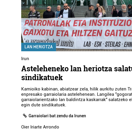
LAN HERIOTZA
Irun
Asteleheneko lan heriotza salat
sindikatuek
Kamioiko kabinan, abiatzear zela, hilik aurkitu zuten T
enpresako garraiolaria astelehenean. Langilea "gogora
garraiolarientzako lan baldintza kaskarrak" salatzeko e
egin dute sindikatuek.
Garraiolari bat zendu da Irunen
Oier Iriarte Arrondo