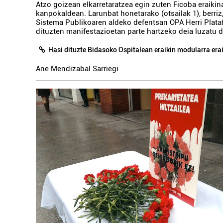
Atzo goizean elkarretaratzea egin zuten Ficoba eraikin
kanpokaldean. Larunbat honetarako (otsailak 1), berri
Sistema Publikoaren aldeko defentsan OPA Herri Plata
dituzten manifestazioetan parte hartzeko deia luzatu d
Hasi dituzte Bidasoko Ospitalean eraikin modularra era
Ane Mendizabal Sarriegi