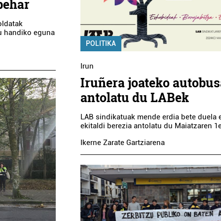
 behar
oldatak
du handiko eguna
POLITIKA
Irun
Iruñera joateko autobus
antolatu du LABek
LAB sindikatuak mende erdia bete duela 
ekitaldi berezia antolatu du Maiatzaren 1
Ikerne Zarate Gartziarena
Higiezin agentziak
Osasungintza