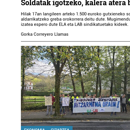
Soldatak igotzeko, kalera atera
Hilak 17an langileen arteko 1.500 euroko gutxieneko s
aldarrikatzeko greba orokorrera deitu dute. Mugimen
izatea espero dute ELA eta LAB sindikatuetako kideek.
Gorka Correyero Llamas
Osasungintza