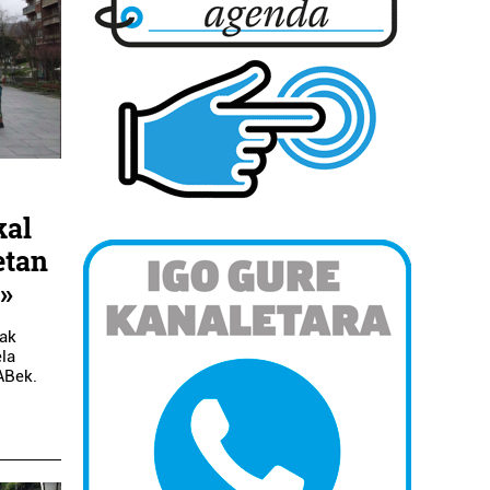
kal
etan
a»
oak
ela
LABek.