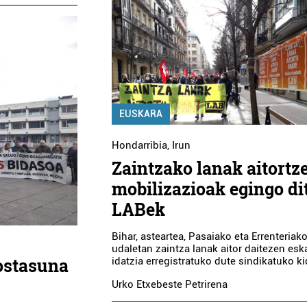
EUSKARA
Hondarribia
,
Irun
Zaintzako lanak aitortz
mobilizazioak egingo di
LABek
Bihar, asteartea, Pasaiako eta Errenteriak
udaletan zaintza lanak aitor daitezen es
ostasuna
idatzia erregistratuko dute sindikatuko k
Urko Etxebeste Petrirena