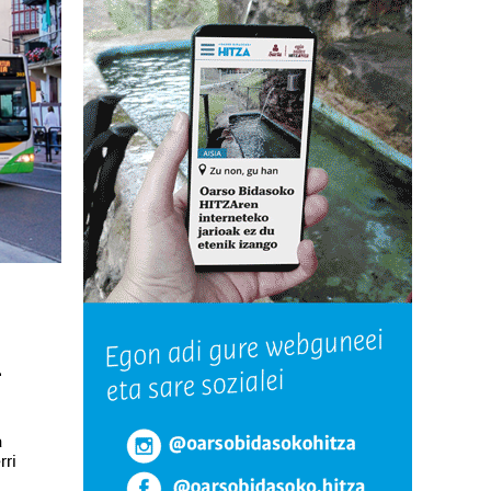
u
a
rri