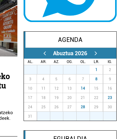
AGENDA
Abuztua 2026
AL.
AR.
AZ.
OG.
OL.
LR.
IG.
27
28
29
30
31
1
2
eko
3
4
5
6
7
8
9
tu
10
11
12
13
14
15
16
17
18
19
20
21
22
23
o
24
25
26
27
28
29
30
katzeko
31
1
2
3
4
5
6
ideek.
EGURALDIA