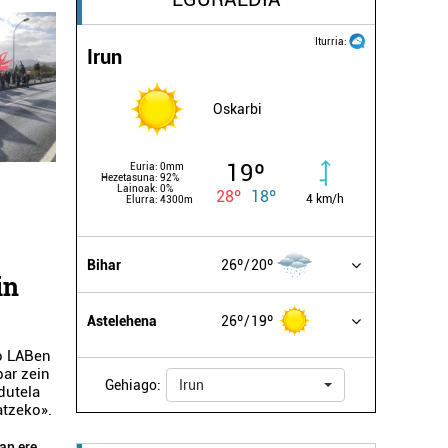
Iturria:
Irun
Oskarbi
19º
Euria:
0mm
Hezetasuna:
92%
Lainoak:
0%
28º
18º
4 km/h
Elurra:
4300m
Bihar
26º
20º
in
Astelehena
26º
19º
zo LABen
par zein
Gehiago:
Irun
dutela
atzeko».
an ere