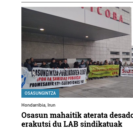
OSASUNGINTZA
Hondarribia
,
Irun
Osasun mahaitik aterata desad
erakutsi du LAB sindikatuak