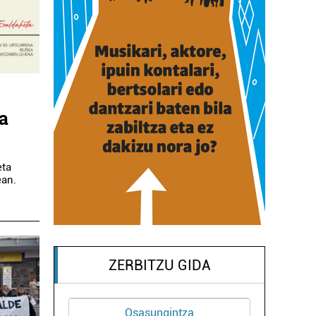
a
eta
ean.
ZERBITZU GIDA
Higiezin agentziak