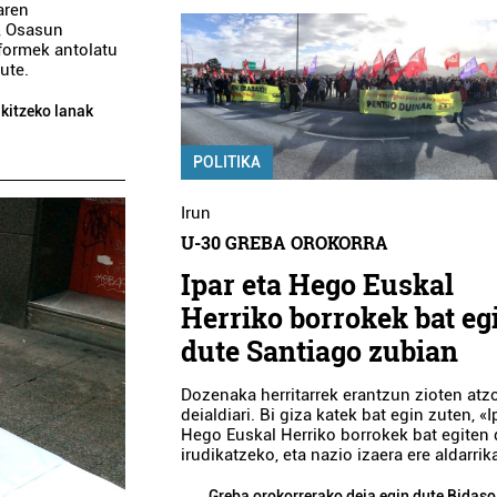
aren
z, Osasun
formek antolatu
ute.
ikitzeko lanak
POLITIKA
Irun
U-30 GREBA OROKORRA
Ipar eta Hego Euskal
Herriko borrokek bat eg
dute Santiago zubian
Dozenaka herritarrek erantzun zioten at
deialdiari. Bi giza katek bat egin zuten, «I
Hego Euskal Herriko borrokek bat egiten 
irudikatzeko, eta nazio izaera ere aldarrik
Greba orokorrerako deia egin dute Bidaso