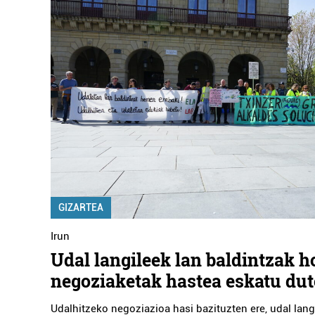
GIZARTEA
Irun
Udal langileek lan baldintzak 
negoziaketak hastea eskatu dut
Udalhitzeko negoziazioa hasi bazituzten ere, udal lang