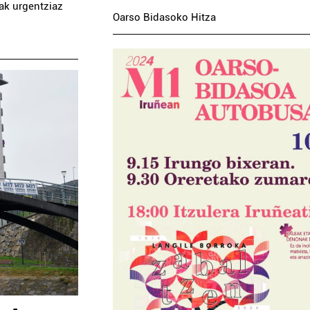
zak urgentziaz
Oarso Bidasoko Hitza