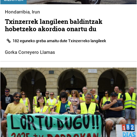
Hondarribia
,
Irun
Txinzerrek langileen baldintzak
hobetzeko akordioa onartu du
182 eguneko greba amaitu dute Txinzerreko langileek
Gorka Correyero Llamas