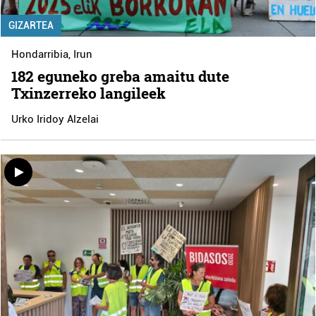
GIZARTEA
Hondarribia
,
Irun
182 eguneko greba amaitu dute
Txinzerreko langileek
Urko Iridoy Alzelai