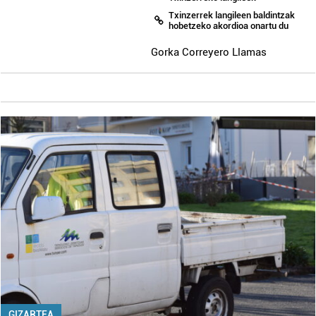
Txinzerrek langileen baldintzak
hobetzeko akordioa onartu du
Gorka Correyero Llamas
GIZARTEA