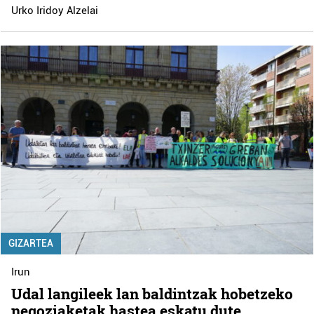
Urko Iridoy Alzelai
GIZARTEA
Irun
Udal langileek lan baldintzak hobetzeko
negoziaketak hastea eskatu dute