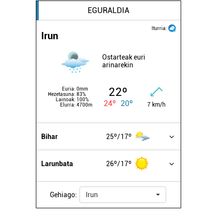
EGURALDIA
Iturria:
Irun
Ostarteak euri
arinarekin
22º
Euria:
0mm
Hezetasuna:
83%
Lainoak:
100%
24º
20º
7 km/h
Elurra:
4700m
Bihar
25º
17º
Larunbata
26º
17º
Gehiago:
Irun