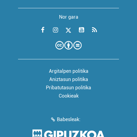
Nor gara
Argitalpen politika
Aniztasun politika
Pribatutasun politika
Cookieak
Babesleak: