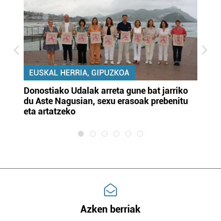
EUSKAL HERRIA, GIPUZKOA
Donostiako Udalak arreta gune bat jarriko
Ur
du Aste Nagusian, sexu erasoak prebenitu
es
eta artatzeko
lu
Azken berriak