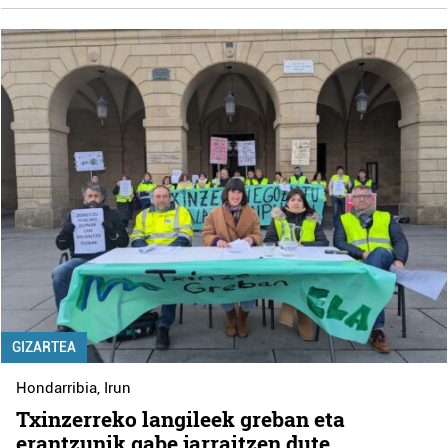
GIZARTEA
Hondarribia
,
Irun
Txinzerreko langileek greban eta
erantzunik gabe jarraitzen dute