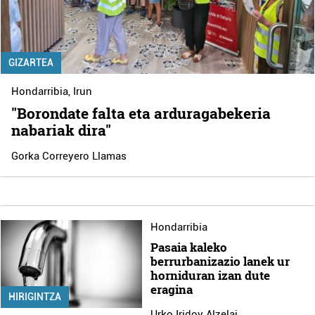
GIZARTEA
Hondarribia
,
Irun
"Borondate falta eta arduragabekeria
nabariak dira"
Gorka Correyero Llamas
Hondarribia
Pasaia kaleko
berrurbanizazio lanek ur
horniduran izan dute
eragina
HIRIGINTZA
Urko Iridoy Alzelai