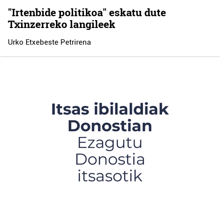
"Irtenbide politikoa" eskatu dute
Txinzerreko langileek
Urko Etxebeste Petrirena