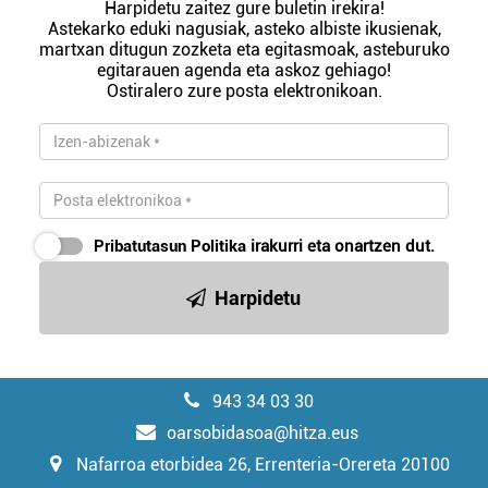
Harpidetu zaitez gure buletin irekira!
Astekarko eduki nagusiak, asteko albiste ikusienak,
martxan ditugun zozketa eta egitasmoak, asteburuko
egitarauen agenda eta askoz gehiago!
Ostiralero zure posta elektronikoan.
Pribatutasun Politika
irakurri eta onartzen dut.
Harpidetu
943 34 03 30
oarsobidasoa@hitza.eus
Nafarroa etorbidea 26, Errenteria-Orereta 20100