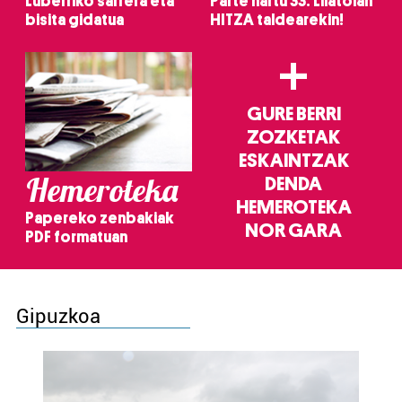
Luberriko sarrera eta
Parte hartu 33. Lilatoian
bisita gidatua
HITZA taldearekin!
+
GURE BERRI
ZOZKETAK
ESKAINTZAK
Hemeroteka
DENDA
HEMEROTEKA
Papereko zenbakiak
NOR GARA
PDF formatuan
Gipuzkoa