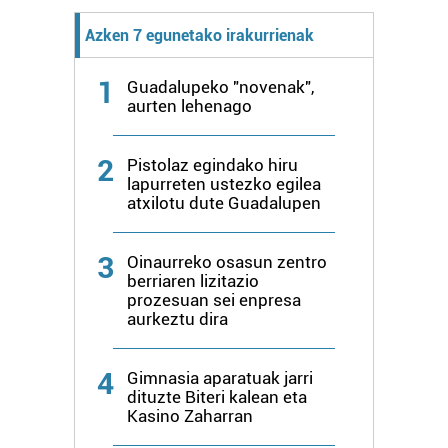
Azken 7 egunetako irakurrienak
1
Guadalupeko "novenak",
aurten lehenago
2
Pistolaz egindako hiru
lapurreten ustezko egilea
atxilotu dute Guadalupen
3
Oinaurreko osasun zentro
berriaren lizitazio
prozesuan sei enpresa
aurkeztu dira
4
Gimnasia aparatuak jarri
dituzte Biteri kalean eta
Kasino Zaharran