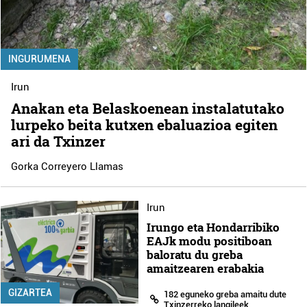
INGURUMENA
Irun
Anakan eta Belaskoenean instalatutako
lurpeko beita kutxen ebaluazioa egiten
ari da Txinzer
Gorka Correyero Llamas
Irun
Irungo eta Hondarribiko
EAJk modu positiboan
baloratu du greba
amaitzearen erabakia
GIZARTEA
182 eguneko greba amaitu dute
Txinzerreko langileek