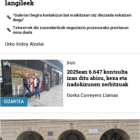
langileek
“Galeriari begira kontakizun bat eraikitzeari utz diezaiola eskatzen
diogu”
Txinzerrek dio zuzendaritzak negoziazio prozesurako prestasun
osoa duela
Urko Iridoy Alzelai
Irun
2025ean 6.647 kontsulta
izan ditu abisu, kexa eta
iradokizunen zerbitzuak
Gorka Correyero Llamas
GIZARTEA