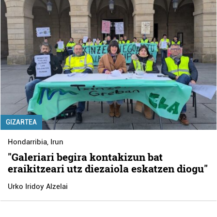
GIZARTEA
Hondarribia
,
Irun
"Galeriari begira kontakizun bat
eraikitzeari utz diezaiola eskatzen diogu"
Urko Iridoy Alzelai