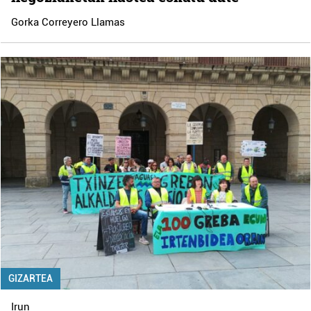
Gorka Correyero Llamas
GIZARTEA
Irun