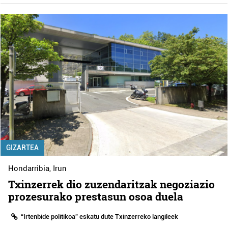
GIZARTEA
Hondarribia
,
Irun
Txinzerrek dio zuzendaritzak negoziazio
prozesurako prestasun osoa duela
“Irtenbide politikoa” eskatu dute Txinzerreko langileek