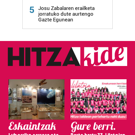
5
Josu Zabalaren erailketa
jorratuko dute aurtengo
Gazte Egunean
Eskaintzak
Gure berri.