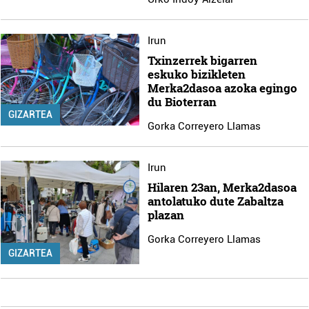
Irun
Txinzerrek bigarren
eskuko bizikleten
Merka2dasoa azoka egingo
du Bioterran
GIZARTEA
Gorka Correyero Llamas
Irun
Hilaren 23an, Merka2dasoa
antolatuko dute Zabaltza
plazan
Gorka Correyero Llamas
GIZARTEA