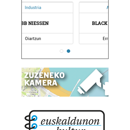
Argazkilaritza
BLACK IRUDI FAKTORIA
Errenteria-Orereta