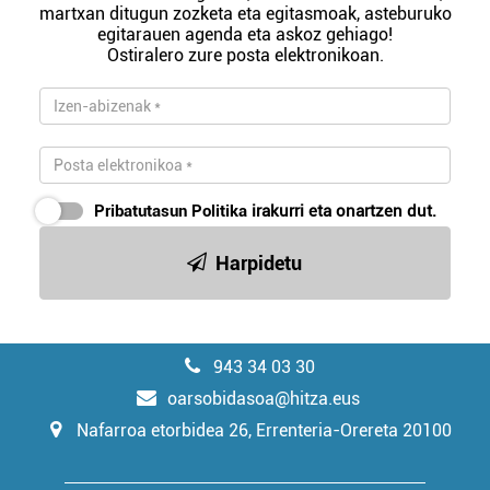
martxan ditugun zozketa eta egitasmoak, asteburuko
egitarauen agenda eta askoz gehiago!
Ostiralero zure posta elektronikoan.
Pribatutasun Politika
irakurri eta onartzen dut.
Harpidetu
943 34 03 30
oarsobidasoa@hitza.eus
Nafarroa etorbidea 26, Errenteria-Orereta 20100