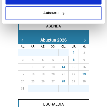
location which can be accurate to within several
meters
Aukeratu
Identify your device by actively scanning it for
specific characteristics (fingerprinting)
AGENDA
Find out more about how your personal data is processed
and set your preferences in the
details section
.
Abuztua 2026
Guk eta gure bazkideek zure datu pertsonalak
AL.
AR.
AZ.
OG.
OL.
LR.
IG.
prozesatzen ditugu, zure IP zenbakia, besteak beste,
27
28
29
30
31
1
2
teknologia erabiliz, cookieak adibidez, iragarki eta eduki
3
4
5
6
7
8
9
pertsonalizatuak eskaintzeko, iragarkiak eta edukia
neurtzeko, jendeari buruzko informazioa biltzeko eta
10
11
12
13
14
15
16
produktuak garatzeko. Zure datuak nork eta zertarako
17
18
19
20
21
22
23
erabiltzen dituen hauta dezakezu.
24
25
26
27
28
29
30
31
1
2
3
4
5
6
Bazkide batzuek ez dizute baimenik eskatzen, eta beren
interes komertzial legitimoetan babesten dira. Ikusi gure
bazkideen zerrenda, beren ustez zein helburutarako
EGURALDIA
duten interes legitimoa eta horren aurka nola egin