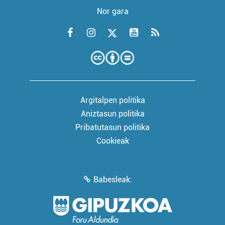
Nor gara
Argitalpen politika
Aniztasun politika
Pribatutasun politika
Cookieak
Babesleak: