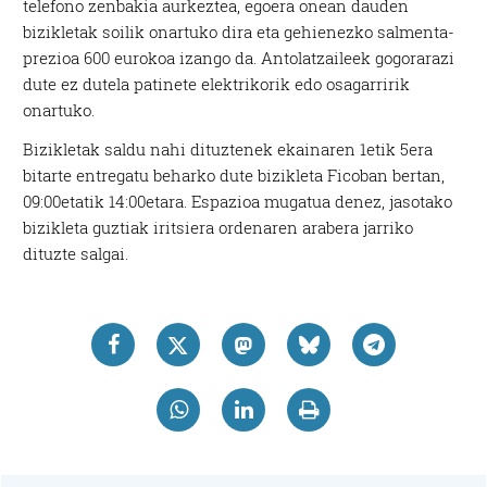
telefono zenbakia aurkeztea, egoera onean dauden
bizikletak soilik onartuko dira eta gehienezko salmenta-
prezioa 600 eurokoa izango da. Antolatzaileek gogorarazi
dute ez dutela patinete elektrikorik edo osagarririk
onartuko.
Bizikletak saldu nahi dituztenek ekainaren 1etik 5era
bitarte entregatu beharko dute bizikleta Ficoban bertan,
09:00etatik 14:00etara. Espazioa mugatua denez, jasotako
bizikleta guztiak iritsiera ordenaren arabera jarriko
dituzte salgai.