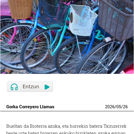
Gorka Correyero Llamas
2026
/
05
/
26
Bueltan da Bioterra azoka, eta horrekin batera Txinzerrek
beste urte batez bigarren eskuko bizikleten azoka egingo