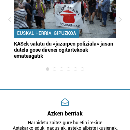
EUSKAL HERRIA, GIPUZKOA
KASek salatu du «jazarpen poliziala» jasan
Pa
dutela gose direnei ogitartekoak
da
emateagatik
«s
Azken berriak
Harpidetu zaitez gure buletin irekira!
Astekarko eduki nagusiak, asteko albiste ikusienak,