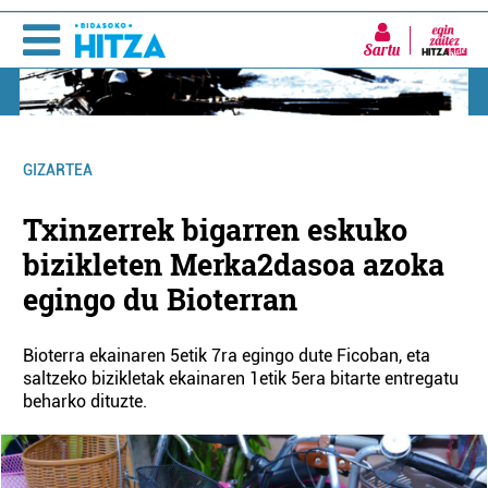
Sartu
GIZARTEA
Txinzerrek bigarren eskuko
bizikleten Merka2dasoa azoka
egingo du Bioterran
Bioterra ekainaren 5etik 7ra egingo dute Ficoban, eta
saltzeko bizikletak ekainaren 1etik 5era bitarte entregatu
beharko dituzte.