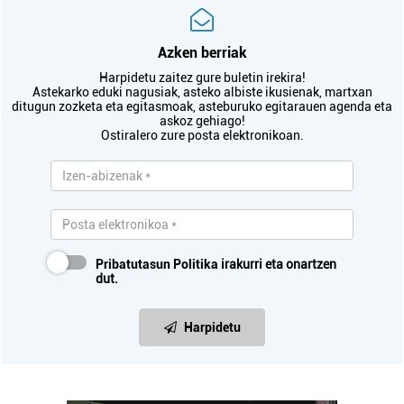
Azken berriak
Harpidetu zaitez gure buletin irekira!
Astekarko eduki nagusiak, asteko albiste ikusienak, martxan
ditugun zozketa eta egitasmoak, asteburuko egitarauen agenda eta
askoz gehiago!
Ostiralero zure posta elektronikoan.
Pribatutasun Politika
irakurri eta onartzen
dut.
Harpidetu