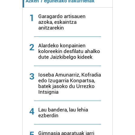
Azken 7 egunetako irakurrienak
1
Garagardo artisauen
azoka, eskaintza
anitzarekin
2
Alardeko konpainien
koloreekin desfilatu ahalko
dute Jaizkibelgo kideek
3
Ioseba Amunarriz, Kofradia
edo Izugarria Konpartsa,
batek jasoko du Urrezko
Intsignia
4
Lau bandera, lau lehia
ezberdin
5
Gimnasia aparatuak jarri