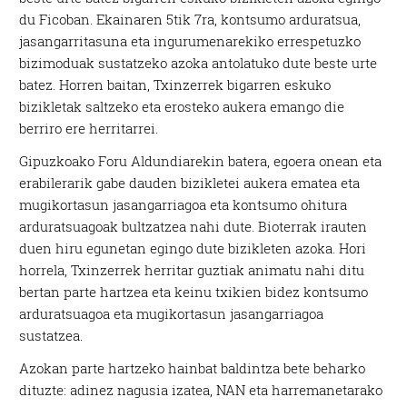
du Ficoban. Ekainaren 5tik 7ra, kontsumo arduratsua,
jasangarritasuna eta ingurumenarekiko errespetuzko
bizimoduak sustatzeko azoka antolatuko dute beste urte
batez. Horren baitan, Txinzerrek bigarren eskuko
bizikletak saltzeko eta erosteko aukera emango die
berriro ere herritarrei.
Gipuzkoako Foru Aldundiarekin batera, egoera onean eta
erabilerarik gabe dauden bizikletei aukera ematea eta
mugikortasun jasangarriagoa eta kontsumo ohitura
arduratsuagoak bultzatzea nahi dute. Bioterrak irauten
duen hiru egunetan egingo dute bizikleten azoka. Hori
horrela, Txinzerrek herritar guztiak animatu nahi ditu
bertan parte hartzea eta keinu txikien bidez kontsumo
arduratsuagoa eta mugikortasun jasangarriagoa
sustatzea.
Azokan parte hartzeko hainbat baldintza bete beharko
dituzte: adinez nagusia izatea, NAN eta harremanetarako