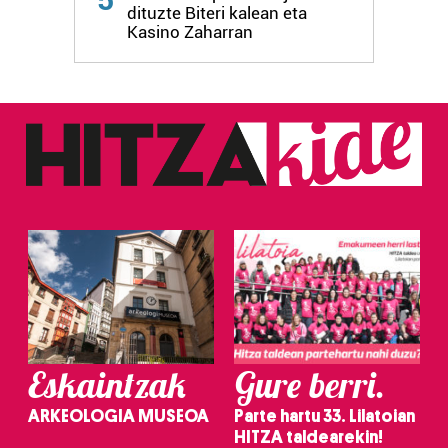
dituzte Biteri kalean eta
Kasino Zaharran
Eskaintzak
Gure berri.
ARKEOLOGIA MUSEOA
Parte hartu 33. Lilatoian
HITZA taldearekin!