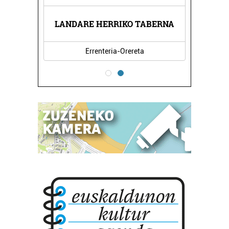
NDA
LANDARE HERRIKO TABERNA
KA
Errenteria-Orereta