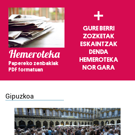
+
GURE BERRI
ZOZKETAK
ESKAINTZAK
Hemeroteka
DENDA
HEMEROTEKA
Papereko zenbakiak
NOR GARA
PDF formatuan
Gipuzkoa