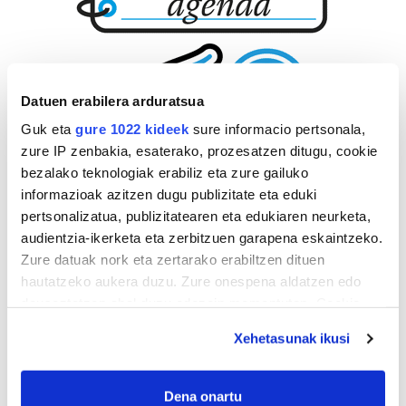
Datuen erabilera arduratsua
Guk eta
gure 1022 kideek
sure informacio pertsonala,
zure IP zenbakia, esaterako, prozesatzen ditugu, cookie
bezalako teknologiak erabiliz eta zure gailuko
informazioak azitzen dugu publizitate eta eduki
pertsonalizatua, publizitatearen eta edukiaren neurketa,
audientzia-ikerketa eta zerbitzuen garapena eskaintzeko.
Zure datuak nork eta zertarako erabiltzen dituen
hautatzeko aukera duzu. Zure onespena aldatzen edo
deuseztatzen ahal duzu edozein momentutan, Cookie
deklaraziotik edo Privacy triggerean klikatuz.
Xehetasunak ikusi
If you allow, we would also like to:
Collect information about your geographical
Dena onartu