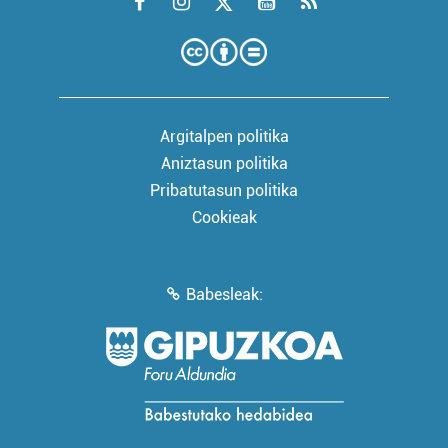
Argitalpen politika
Aniztasun politika
Pribatutasun politika
Cookieak
Babesleak: