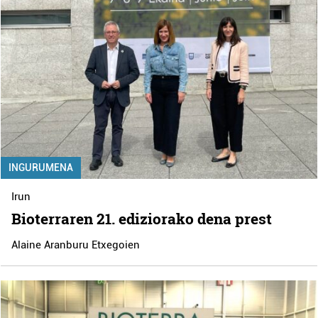
INGURUMENA
Irun
Bioterraren 21. ediziorako dena prest
Alaine Aranburu Etxegoien