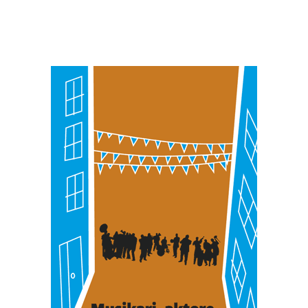
zerbitzuak hobetzeko asmoz, cookie teknologiaz
baliatzen gara. Ohar hau onartuz gero, teknologia hori
erabiltzeko baimen esplizitua ematen diguzu.
Gehiago
irakurri