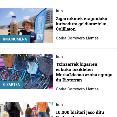
Irun
Zigarrokinek eragindako
kutsadura geldiarazteko,
Colillaton
Gorka Correyero Llamas
INGURUMENA
Irun
Txinzerrek bigarren
eskuko bizikleten
Merka2dasoa azoka egingo
du Bioterran
GIZARTEA
Gorka Correyero Llamas
Irun
10.000 bisitari jaso ditu