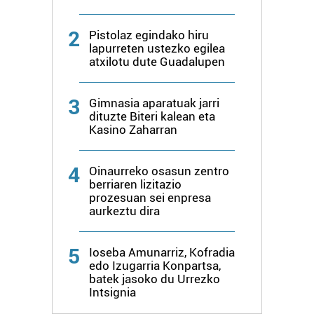
2
Pistolaz egindako hiru
lapurreten ustezko egilea
atxilotu dute Guadalupen
3
Gimnasia aparatuak jarri
dituzte Biteri kalean eta
Kasino Zaharran
4
Oinaurreko osasun zentro
berriaren lizitazio
prozesuan sei enpresa
aurkeztu dira
5
Ioseba Amunarriz, Kofradia
edo Izugarria Konpartsa,
batek jasoko du Urrezko
Intsignia