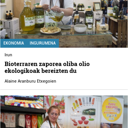
EKONOMIA
INGURUMENA
Irun
Bioterraren zaporea oliba olio
ekologikoak bereizten du
Alaine Aranburu Etxegoien