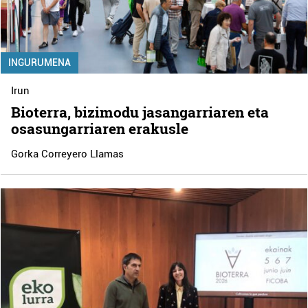
INGURUMENA
Irun
Bioterra, bizimodu jasangarriaren eta
osasungarriaren erakusle
Gorka Correyero Llamas