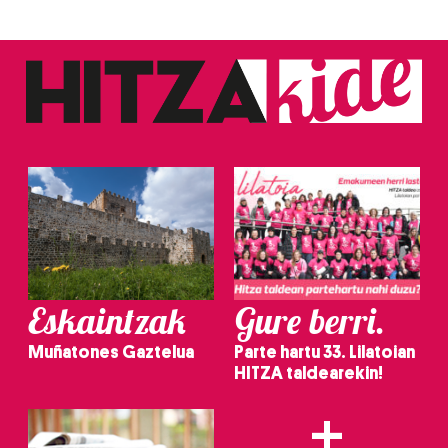
Eskaintzak
Gure berri.
Muñatones Gaztelua
Parte hartu 33. Lilatoian
HITZA taldearekin!
+