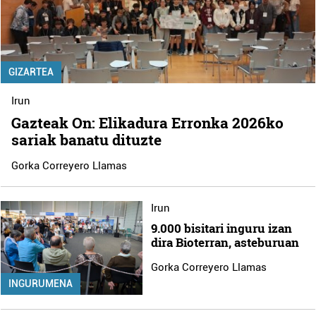
GIZARTEA
Irun
Gazteak On: Elikadura Erronka 2026ko
sariak banatu dituzte
Gorka Correyero Llamas
Irun
9.000 bisitari inguru izan
dira Bioterran, asteburuan
Gorka Correyero Llamas
INGURUMENA