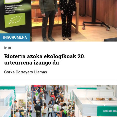
INGURUMENA
Irun
Bioterra azoka ekologikoak 20.
urteurrena izango du
Gorka Correyero Llamas