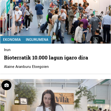
EKONOMIA
INGURUMENA
Irun
Bioterratik 10.000 lagun igaro dira
Alaine Aranburu Etxegoien