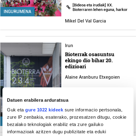
[Bideoa eta irudiak] XX.
Bioterraren lehen eguna, harkor
INGURUMENA
Mikel Del Val Garcia
Irun
Bioterrak osasuntsu
ekingo dio bihar 20.
edizioari
Alaine Aranburu Etxegoien
Datuen erabilera arduratsua
Guk eta
gure 1022 kideek
sure informacio pertsonala,
zure IP zenbakia, esaterako, prozesatzen ditugu, cookie
GIZARTEA
INGURUMENA
bezalako teknologiak erabiliz eta zure gailuko
informazioak azitzen dugu publizitate eta eduki