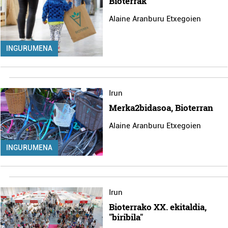
Bioterrak
Alaine Aranburu Etxegoien
INGURUMENA
Irun
Merka2bidasoa, Bioterran
Alaine Aranburu Etxegoien
INGURUMENA
Irun
Bioterrako XX. ekitaldia,
"biribila"