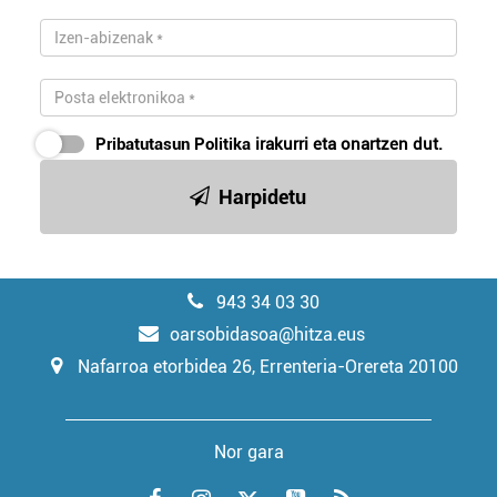
Pribatutasun Politika
irakurri eta onartzen dut.
Harpidetu
943 34 03 30
oarsobidasoa@hitza.eus
Nafarroa etorbidea 26, Errenteria-Orereta 20100
Nor gara