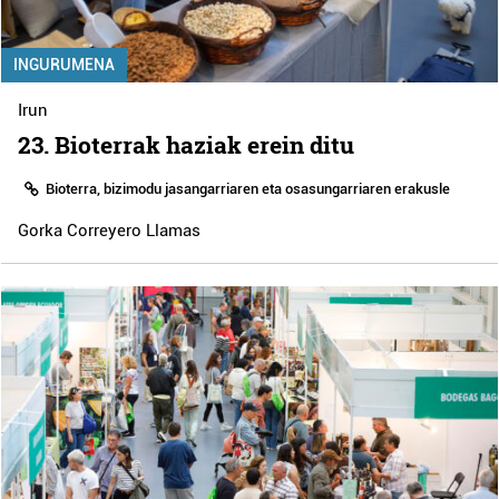
INGURUMENA
Irun
23. Bioterrak haziak erein ditu
Bioterra, bizimodu jasangarriaren eta osasungarriaren erakusle
Gorka Correyero Llamas