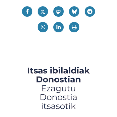
teknologia erabiliz, cookieak adibidez, iragarki eta eduki
pertsonalizatuak eskaintzeko, iragarkiak eta edukia
neurtzeko, jendeari buruzko informazioa biltzeko eta
produktuak garatzeko. Zure datuak nork eta zertarako
erabiltzen dituen hauta dezakezu.
Bazkide batzuek ez dizute baimenik eskatzen, eta beren
interes komertzial legitimoetan babesten dira. Ikusi gure
bazkideen zerrenda, beren ustez zein helburutarako
duten interes legitimoa eta horren aurka nola egin
dezakezun ikusteko.
Lortu zure datu pertsonalak prozesatzeko moduari
buruzko informazio gehiago eta ezarri zure lehentasunak
datuen atalean. Edozein unetan alda edo ken dezakezu
zure baimena Cookieen adierazpenean.
Webgune honek cookie propioak eta hirugarrenen cookie-
fitxategiak erabiltzen ditu. Zure esperientzia eta