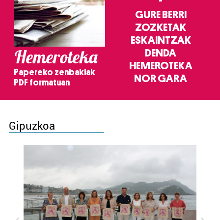
GURE BERRI
ZOZKETAK
ESKAINTZAK
Hemeroteka
DENDA
HEMEROTEKA
Papereko zenbakiak
NOR GARA
PDF formatuan
Gipuzkoa