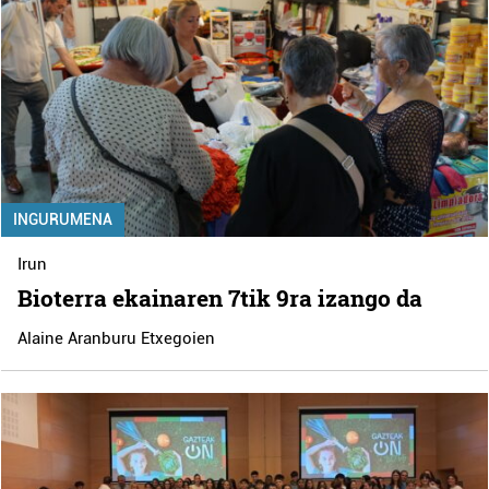
INGURUMENA
Irun
Bioterra ekainaren 7tik 9ra izango da
Alaine Aranburu Etxegoien