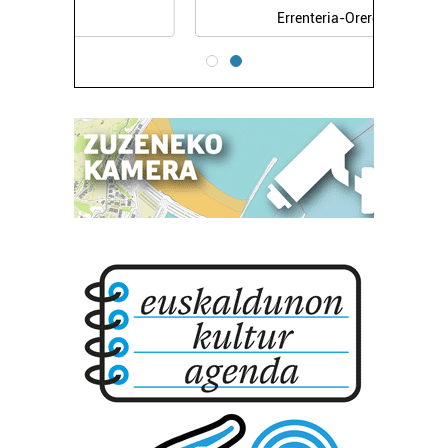
Errenteria-Orereta