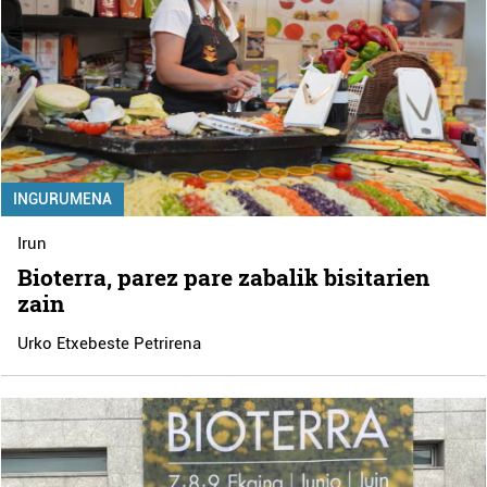
INGURUMENA
Irun
Bioterra, parez pare zabalik bisitarien
zain
Urko Etxebeste Petrirena