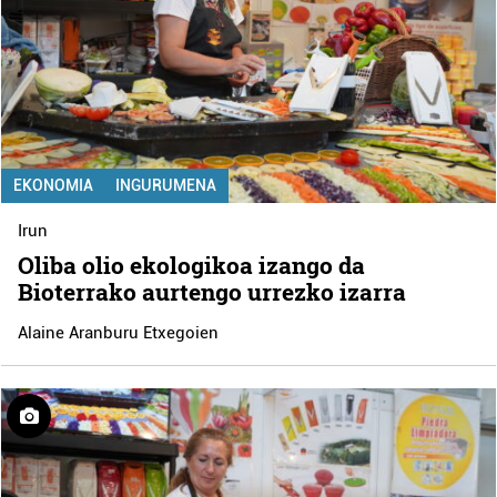
EKONOMIA
INGURUMENA
Irun
Oliba olio ekologikoa izango da
Bioterrako aurtengo urrezko izarra
Alaine Aranburu Etxegoien