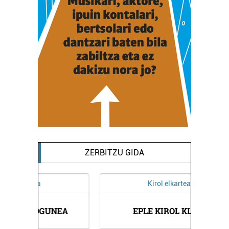
ZERBITZU GIDA
Kirol elkarteak
NEA
EPLE KIROL KLUBA
AL