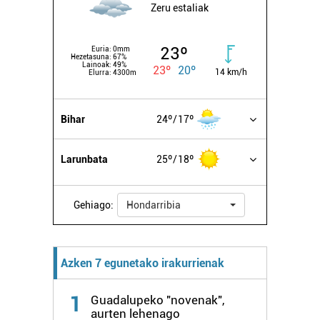
Zeru estaliak
23º
Euria:
0mm
Hezetasuna:
67%
Lainoak:
49%
23º
20º
14 km/h
Elurra:
4300m
Bihar
24º
17º
Larunbata
25º
18º
Gehiago:
Hondarribia
Azken 7 egunetako irakurrienak
1
Guadalupeko "novenak",
aurten lehenago