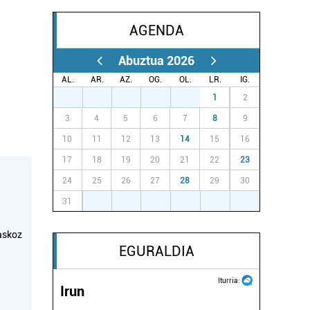
AGENDA
Abuztua 2026
AL.
AR.
AZ.
OG.
OL.
LR.
IG.
27
28
29
30
31
1
2
3
4
5
6
7
8
9
10
11
12
13
14
15
16
17
18
19
20
21
22
23
24
25
26
27
28
29
30
31
1
2
3
4
5
6
askoz
EGURALDIA
Iturria:
Irun