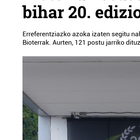
bihar 20. edizi
Erreferentziazko azoka izaten segitu na
Bioterrak. Aurten, 121 postu jarriko dit