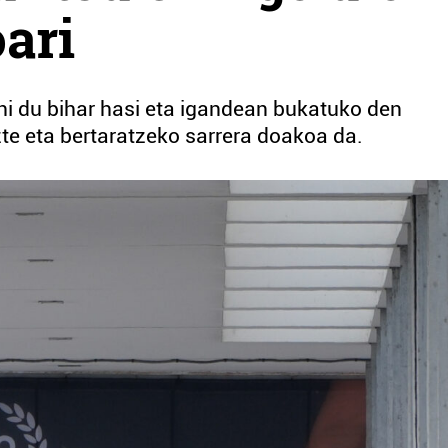
oari
hi du bihar hasi eta igandean bukatuko den
uzte eta bertaratzeko sarrera doakoa da.