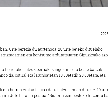
Hondarribia
Pasaia
202
ban. Urte berezia du aurtengoa, 20 urte beteko dituelako
 berriztagarrien eta kontsumo arduratsuaren Gipuzkoako az
ta horietako batzuk berriak izango dira, eta beste batzuk
go da, ostiral eta larunbatetan 10:00etatik 20:00etara, eta
k eta horren erakusle gisa datu batzuk eman dituzte. 19 ur
 jarri dute beraien postua. “Bioterra ezinbesteko hitzordu b