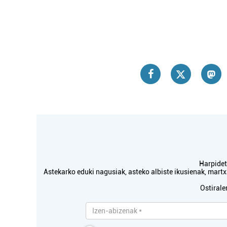
Harpidetu
Astekarko eduki nagusiak, asteko albiste ikusienak, mar
Ostirale