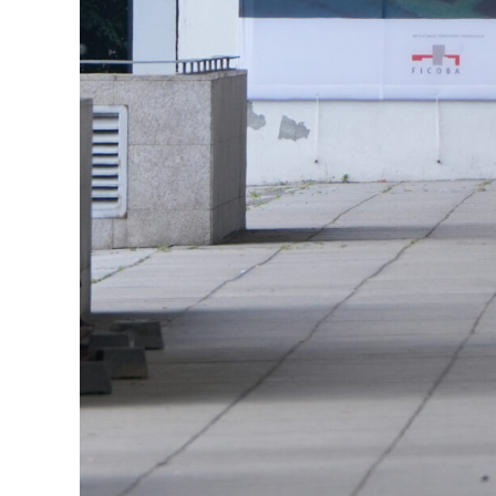
Tatuaje estudioak
EGI
KOSMOS TATTOO