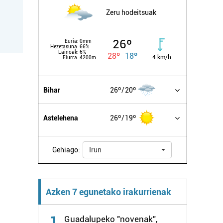
Zeru hodeitsuak
26º
Euria:
0mm
Hezetasuna:
66%
Lainoak:
6%
28º
18º
4 km/h
Elurra:
4200m
Bihar
26º
20º
Astelehena
26º
19º
Gehiago:
Irun
Azken 7 egunetako irakurrienak
1
Guadalupeko "novenak",