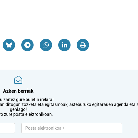
Azken berriak
 zaitez gure buletin irekira!
txan ditugun zozketa eta egitasmoak, asteburuko egitarauen agenda eta 
gehiago!
ro zure posta elektronikoan.