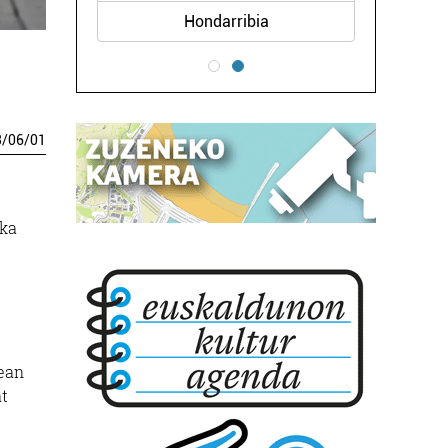
Hondarribia
3
/
06
/
01
oka
tean
at