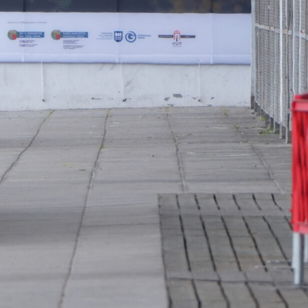
Ikastetxeak
Tatuaje estudioak
LUZE IKASTETXEA -
KOSMOS TATTO
HONDARRIBIA