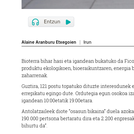
Pasaia
Alaine Aranburu Etxegoien
Irun
Bioterra bihar hasi eta igandean bukatuko da Fico
produktu ekologikoen, bioeraikuntzaren, energia
zaharrenak.
Guztira, 121 postu topatuko dituzte interesdunek e
errepikatu egingo dute. Ordutegia egun osokoa izan
igandean 10:00etatik 19:00etara.
Antolatzaileek diote “osasun bikaina” duela azoka
190.000 pertsona bertaratu dira eta 2.200 enpresak
bihurtu da”.