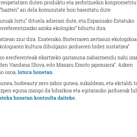
rrespetatzen duten produktu eta zerbitzuekin konprometitu
hazten” ari dela komunitate hori baieztatu dute.
ruak lortu” dituela adierazi dute, eta Espainiako Estatuko
rreferentziazko azoka ekologiko” bihurtu dira.
atzean ziur dira. Esaterako, Bioterraren zertasun ekologikoa
ologiaren kultura dibulgazio jardueren bidez sustatzea”.
koko ererferenteak ekartzeko gaitasuna nabarmendu nahi iza
oa den Vandana Shiva, edo Masaru Emoto japoniarra”. Azken
o osoa,
lotura honetan.
 gunea, biobeauty zero zabor gunea, sukaldean, eta ekitaldi ta
kezpen eguna izango da biharkoa eta egitarauko jarduerak hi
steka honetan kontsulta daiteke.