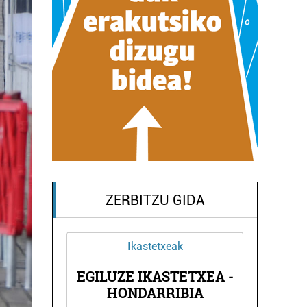
ZERBITZU GIDA
Ikastetxeak
EGILUZE IKASTETXEA -
O
HONDARRIBIA