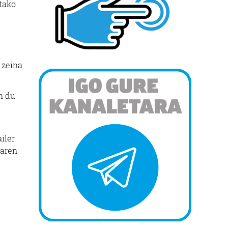
tako
 zeina
n du
iler
laren