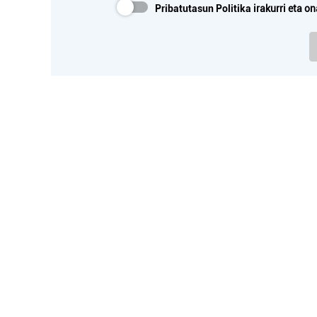
Pribatutasun Politika
irakurri eta on