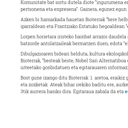
Komunitate bat sortu dutela diote “ingurumena e
pertsonena eta enpresena”. Gainera, egunez egun “
Azken bi hamarkada hauetan Bioterrak “bere helbu
iparraldean eta Frantziako Estatuko hegoaldean “e
Lorpen horietara iristeko hainbat arrazoi daudela 
batzorde antolatzaileak bermatzen duen, edota “ek
Dibulgazioaren bideari helduta, kultura ekologi
Bioterrak, “besteak beste, Nobel Sari Alternatib
urteetako gonbidatuen eta egitarauaren informazi
Bost gune izango ditu Bioterrak: 1. aretoa, eraikiz
eta zozketak. Ateak bihar irekiko baditu ere, aur
3tik aurrera hasiko dira. Egitaraua zabala da eta
e