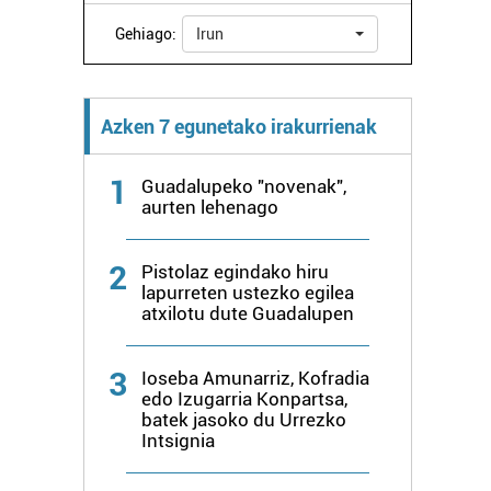
Gehiago:
Irun
Azken 7 egunetako irakurrienak
1
Guadalupeko "novenak",
aurten lehenago
2
Pistolaz egindako hiru
lapurreten ustezko egilea
atxilotu dute Guadalupen
3
Ioseba Amunarriz, Kofradia
edo Izugarria Konpartsa,
batek jasoko du Urrezko
Intsignia