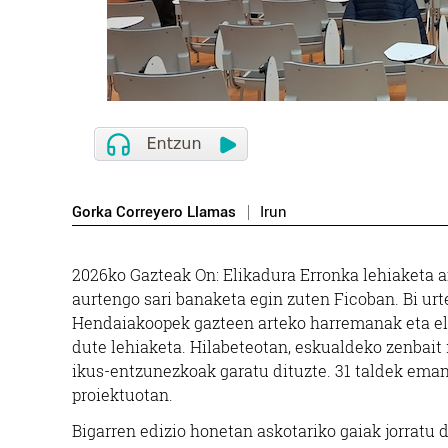
Gorka Correyero Llamas
Irun
2026ko Gazteak On: Elikadura Erronka lehiaketa am
aurtengo sari banaketa egin zuten Ficoban. Bi urt
Hendaiakoopek gazteen arteko harremanak eta el
dute lehiaketa. Hilabeteotan, eskualdeko zenbait 
ikus-entzunezkoak garatu dituzte. 31 taldek eman 
proiektuotan.
Bigarren edizio honetan askotariko gaiak jorratu d