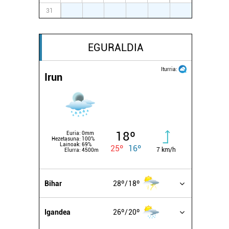
31
1
2
3
4
5
6
EGURALDIA
Iturria:
Irun
18º
Euria:
0mm
Hezetasuna:
100%
Lainoak:
69%
25º
16º
7 km/h
Elurra:
4500m
Bihar
28º
18º
Igandea
26º
20º