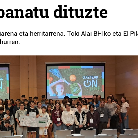
banatu dituzte
arena eta herritarrena. Toki Alai BHIko eta El Pil
 hurren.