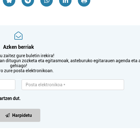
Azken berriak
 zaitez gure buletin irekira!
txan ditugun zozketa eta egitasmoak, asteburuko egitarauen agenda eta 
gehiago!
ro zure posta elektronikoan.
artzen dut.
Harpidetu