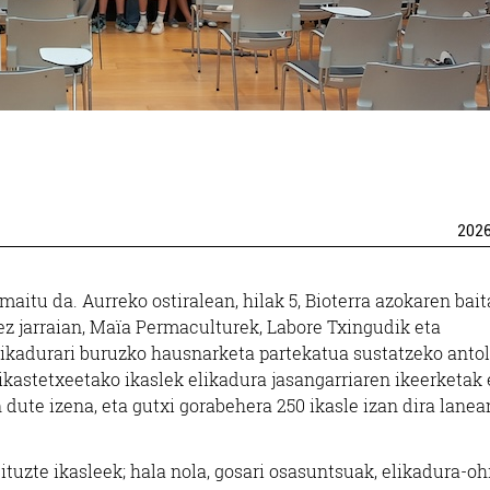
202
aitu da. Aurreko ostiralean, hilak 5, Bioterra azokaren bait
ez jarraian, Maïa Permaculturek, Labore Txingudik eta
ikadurari buruzko hausnarketa partekatua sustatzeko anto
ikastetxeetako ikaslek elikadura jasangarriaren ikeerketak 
dute izena, eta gutxi gorabehera 250 ikasle izan dira lanea
ituzte ikasleek; hala nola, gosari osasuntsuak, elikadura-oh