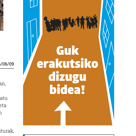
6
/
06
/
09
an,
latu
eta
n
iturak,