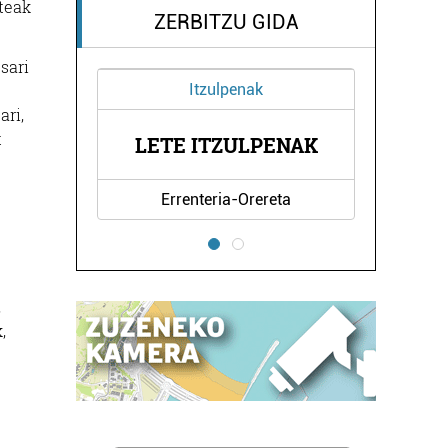
teak
ZERBITZU GIDA
sari
Itzulpenak
ari,
t
LETE ITZULPENAK
Errenteria-Orereta
,
,