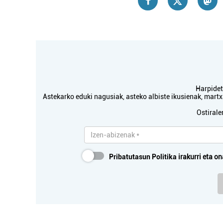
Harpidetu
Astekarko eduki nagusiak, asteko albiste ikusienak, mar
Ostirale
Pribatutasun Politika
irakurri eta on