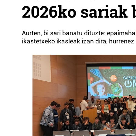
2026ko sariak 
Aurten, bi sari banatu dituzte: epaimahai
ikastetxeko ikasleak izan dira, hurrenez