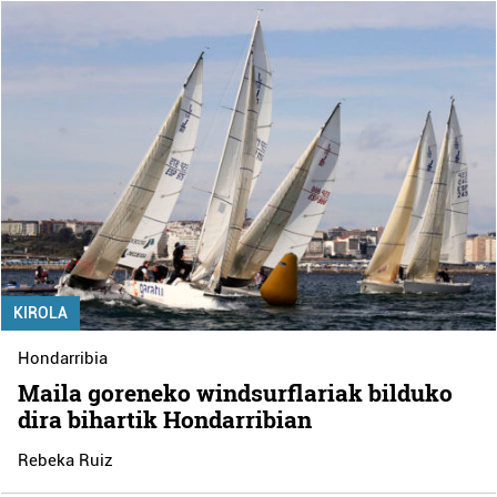
KIROLA
Hondarribia
Maila goreneko windsurflariak bilduko
dira bihartik Hondarribian
Rebeka Ruiz