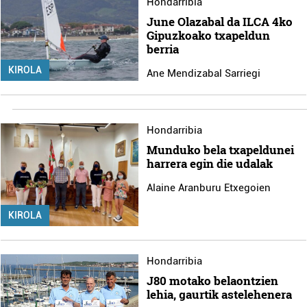
Hondarribia
June Olazabal da ILCA 4ko
Gipuzkoako txapeldun
berria
KIROLA
Ane Mendizabal Sarriegi
Hondarribia
Munduko bela txapeldunei
harrera egin die udalak
Alaine Aranburu Etxegoien
KIROLA
Hondarribia
J80 motako belaontzien
lehia, gaurtik astelehenera