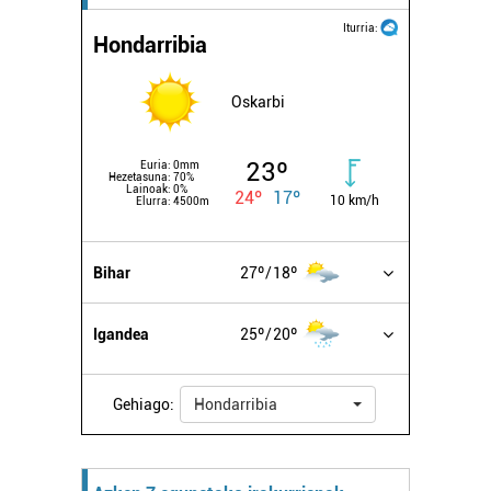
Iturria:
Hondarribia
Oskarbi
23º
Euria:
0mm
Hezetasuna:
70%
Lainoak:
0%
24º
17º
10 km/h
Elurra:
4500m
Bihar
27º
18º
Igandea
25º
20º
Gehiago:
Hondarribia