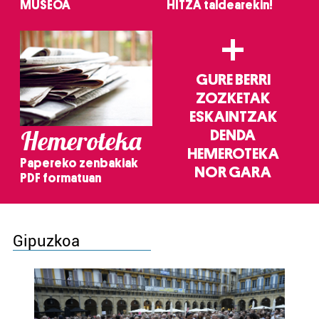
MUSEOA
HITZA taldearekin!
+
GURE BERRI
ZOZKETAK
ESKAINTZAK
Hemeroteka
DENDA
HEMEROTEKA
Papereko zenbakiak
NOR GARA
PDF formatuan
Gipuzkoa