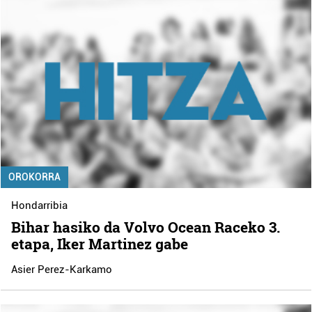
OROKORRA
Hondarribia
Bihar hasiko da Volvo Ocean Raceko 3.
etapa, Iker Martinez gabe
Asier Perez-Karkamo