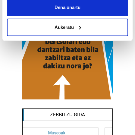
Collect information about your geographical
Dena onartu
location which can be accurate to within several
meters
Aukeratu
Identify your device by actively scanning it for
specific characteristics (fingerprinting)
Find out more about how your personal data is processed
and set your preferences in the
details section
.
Guk eta gure bazkideek zure datu pertsonalak
prozesatzen ditugu, zure IP zenbakia, besteak beste,
teknologia erabiliz, cookieak adibidez, iragarki eta eduki
pertsonalizatuak eskaintzeko, iragarkiak eta edukia
neurtzeko, jendeari buruzko informazioa biltzeko eta
produktuak garatzeko. Zure datuak nork eta zertarako
erabiltzen dituen hauta dezakezu.
ZERBITZU GIDA
Bazkide batzuek ez dizute baimenik eskatzen, eta beren
interes komertzial legitimoetan babesten dira. Ikusi gure
Osasungintza