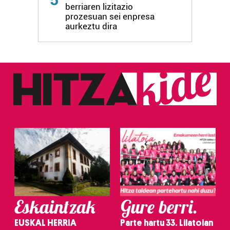
berriaren lizitazio
prozesuan sei enpresa
aurkeztu dira
Eskaintzak
Gure berri.
EUSKAL HERRIA
Parte hartu 33. Lilatoian