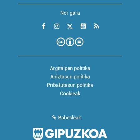
Nor gara
Argitalpen politika
Aniztasun politika
Pribatutasun politika
Cookieak
Babesleak: