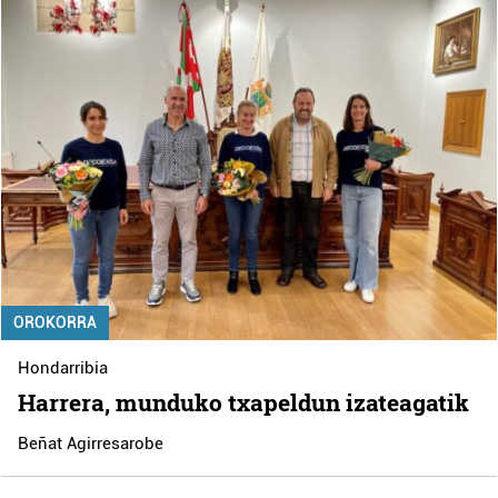
OROKORRA
Hondarribia
Harrera, munduko txapeldun izateagatik
Beñat Agirresarobe