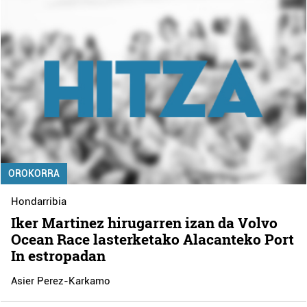
OROKORRA
Hondarribia
Iker Martinez hirugarren izan da Volvo
Ocean Race lasterketako Alacanteko Port
In estropadan
Asier Perez-Karkamo