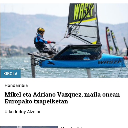
KIROLA
Hondarribia
Mikel eta Adriano Vazquez, maila onean
Europako txapelketan
Urko Iridoy Alzelai