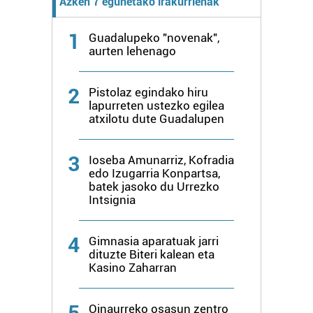
Azken 7 egunetako irakurrienak
1
Guadalupeko "novenak",
aurten lehenago
2
Pistolaz egindako hiru
lapurreten ustezko egilea
atxilotu dute Guadalupen
3
Ioseba Amunarriz, Kofradia
edo Izugarria Konpartsa,
batek jasoko du Urrezko
Intsignia
4
Gimnasia aparatuak jarri
dituzte Biteri kalean eta
Kasino Zaharran
5
Oinaurreko osasun zentro