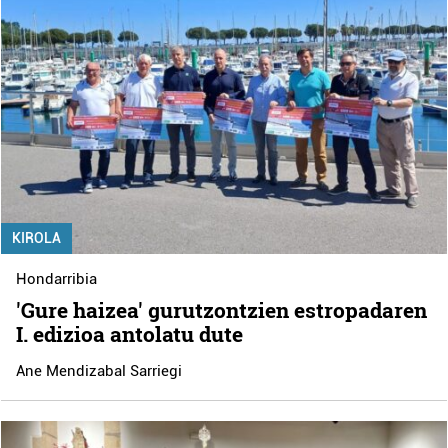
KIROLA
Hondarribia
'Gure haizea' gurutzontzien estropadaren
I. edizioa antolatu dute
Ane Mendizabal Sarriegi