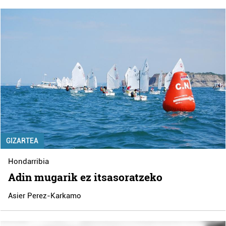
GIZARTEA
Hondarribia
Adin mugarik ez itsasoratzeko
Asier Perez-Karkamo