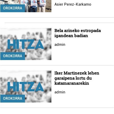
Asier Perez-Karkamo
OROKORRA
Bela arineko estropada
igandean badian
admin
OROKORRA
Iker Martinezek lehen
garaipena lortu du
katamaranarekin
admin
OROKORRA