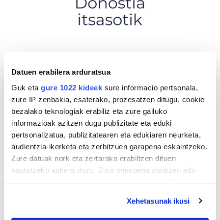
Datuen erabilera arduratsua
Guk eta
gure 1022 kideek
sure informacio pertsonala,
zure IP zenbakia, esaterako, prozesatzen ditugu, cookie
bezalako teknologiak erabiliz eta zure gailuko
informazioak azitzen dugu publizitate eta eduki
pertsonalizatua, publizitatearen eta edukiaren neurketa,
audientzia-ikerketa eta zerbitzuen garapena eskaintzeko.
Zure datuak nork eta zertarako erabiltzen dituen
hautatzeko aukera duzu. Zure onespena aldatzen edo
deuseztatzen ahal duzu edozein momentutan, Cookie
deklaraziotik edo Privacy triggerean klikatuz.
Xehetasunak ikusi
If you allow, we would also like to: