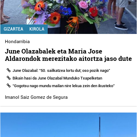
GIZARTEA
KIROLA
Hondarribia
June Olazabalek eta Maria Jose
Aldarondok merezitako aitortza jaso dute
June Olazabal: “50. sailkatzea lortu dut; oso pozik nago”
Bikain hasi da June Olazabal Munduko Txapelketan
“Gogotsu nago mundu mailan nire lekua zein den ikusteko”
Imanol Saiz Gomez de Segura