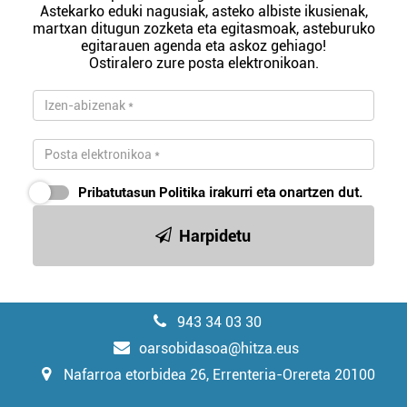
Astekarko eduki nagusiak, asteko albiste ikusienak,
martxan ditugun zozketa eta egitasmoak, asteburuko
egitarauen agenda eta askoz gehiago!
Ostiralero zure posta elektronikoan.
Pribatutasun Politika
irakurri eta onartzen dut.
Harpidetu
943 34 03 30
oarsobidasoa@hitza.eus
Nafarroa etorbidea 26, Errenteria-Orereta 20100