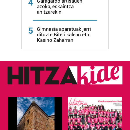
4
Garagardo artisauen
azoka, eskaintza
anitzarekin
5
Gimnasia aparatuak jarri
dituzte Biteri kalean eta
Kasino Zaharran