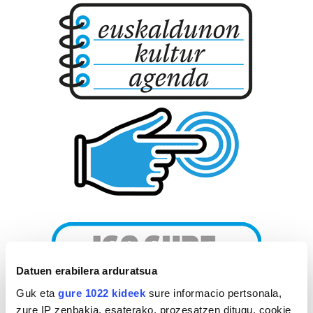
Datuen erabilera arduratsua
Guk eta
gure 1022 kideek
sure informacio pertsonala,
zure IP zenbakia, esaterako, prozesatzen ditugu, cookie