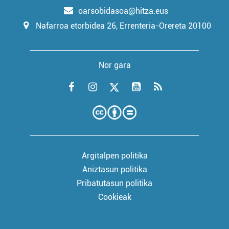
oarsobidasoa@hitza.eus
Nafarroa etorbidea 26, Errenteria-Orereta 20100
Nor gara
Argitalpen politika
Aniztasun politika
Pribatutasun politika
Cookieak