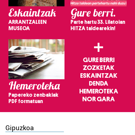
Eskaintzak
Gure berri.
ARRANTZALEEN
Parte hartu 33. Lilatoian
MUSEOA
HITZA taldearekin!
+
GURE BERRI
ZOZKETAK
ESKAINTZAK
Hemeroteka
DENDA
HEMEROTEKA
Papereko zenbakiak
NOR GARA
PDF formatuan
Gipuzkoa