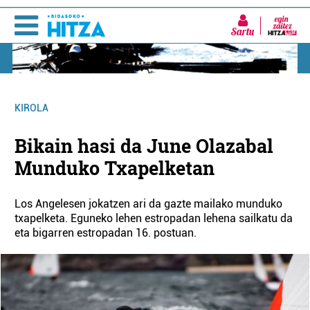
Sartu
KIROLA
Bikain hasi da June Olazabal
Munduko Txapelketan
Los Angelesen jokatzen ari da gazte mailako munduko
txapelketa. Eguneko lehen estropadan lehena sailkatu da
eta bigarren estropadan 16. postuan.