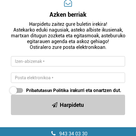
Azken berriak
Harpidetu zaitez gure buletin irekira!
Astekarko eduki nagusiak, asteko albiste ikusienak,
martxan ditugun zozketa eta egitasmoak, asteburuko
egitarauen agenda eta askoz gehiago!
Ostiralero zure posta elektronikoan.
Pribatutasun Politika
irakurri eta onartzen dut.
Harpidetu
943 34 03 30