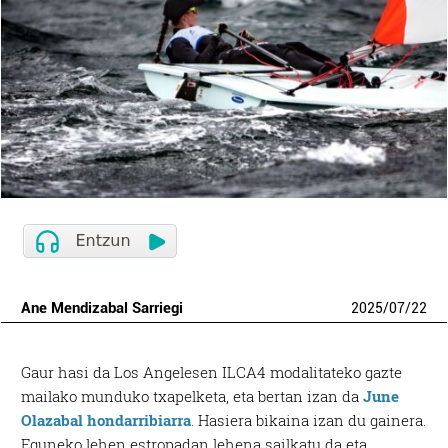
Ane Mendizabal Sarriegi
2025
/
07
/
22
Gaur hasi da Los Angelesen ILCA4 modalitateko gazte
mailako munduko txapelketa, eta bertan izan da
June
Olazabal hondarribiarra
. Hasiera bikaina izan du gainera.
Eguneko lehen estropadan lehena sailkatu da eta