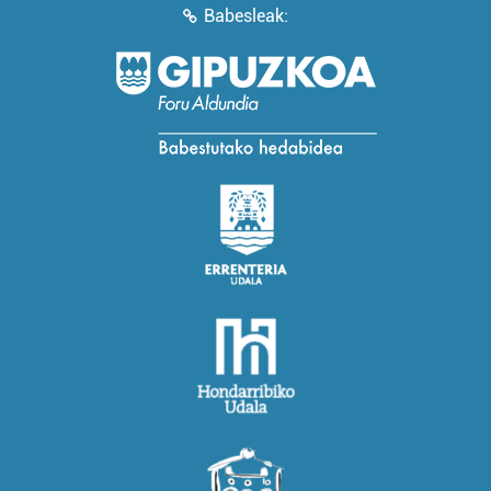
Babesleak: