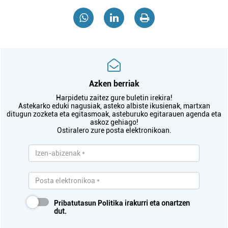
Azken berriak
Harpidetu zaitez gure buletin irekira!
Astekarko eduki nagusiak, asteko albiste ikusienak, martxan
ditugun zozketa eta egitasmoak, asteburuko egitarauen agenda eta
askoz gehiago!
Ostiralero zure posta elektronikoan.
Pribatutasun Politika
irakurri eta onartzen
dut.