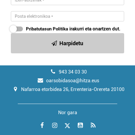
Pribatutasun Politika
irakurri eta onartzen dut.
Harpidetu
943 34 03 30
oarsobidasoa@hitza.eus
Nafarroa etorbidea 26, Errenteria-Orereta 20100
Nor gara