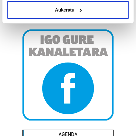
meters
Aukeratu
Identify your device by actively scanning it for
specific characteristics (fingerprinting)
Find out more about how your personal data is processed
and set your preferences in the
details section
.
Guk eta gure bazkideek zure datu pertsonalak
prozesatzen ditugu, zure IP zenbakia, besteak beste,
teknologia erabiliz, cookieak adibidez, iragarki eta eduki
pertsonalizatuak eskaintzeko, iragarkiak eta edukia
neurtzeko, jendeari buruzko informazioa biltzeko eta
produktuak garatzeko. Zure datuak nork eta zertarako
erabiltzen dituen hauta dezakezu.
Bazkide batzuek ez dizute baimenik eskatzen, eta beren
interes komertzial legitimoetan babesten dira. Ikusi gure
bazkideen zerrenda, beren ustez zein helburutarako
duten interes legitimoa eta horren aurka nola egin
AGENDA
dezakezun ikusteko.