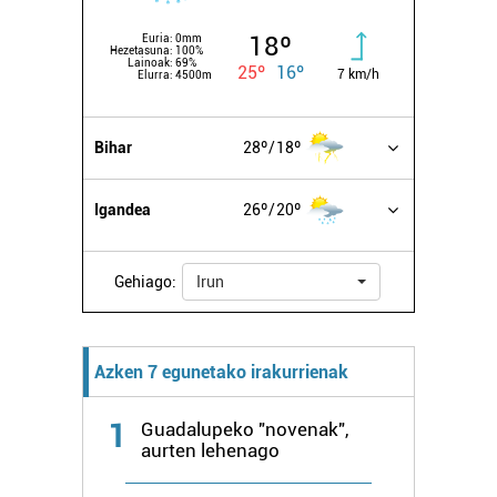
18º
Euria:
0mm
Hezetasuna:
100%
Lainoak:
69%
25º
16º
7 km/h
Elurra:
4500m
Bihar
28º
18º
Igandea
26º
20º
Gehiago:
Irun
Azken 7 egunetako irakurrienak
1
Guadalupeko "novenak",
aurten lehenago