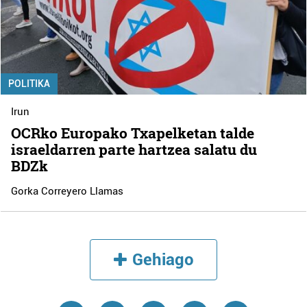
POLITIKA
Irun
OCRko Europako Txapelketan talde
israeldarren parte hartzea salatu du
BDZk
Gorka Correyero Llamas
Gehiago