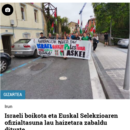
GIZARTEA
Irun
Israeli boikota eta Euskal Selekzioaren
ofizialtasuna lau haizetara zabaldu
dituzte