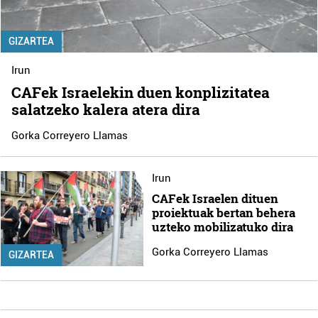
GIZARTEA
Irun
CAFek Israelekin duen konplizitatea
salatzeko kalera atera dira
Gorka Correyero Llamas
Irun
CAFek Israelen dituen
proiektuak bertan behera
uzteko mobilizatuko dira
Gorka Correyero Llamas
GIZARTEA