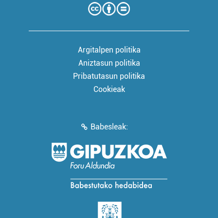
Argitalpen politika
Aniztasun politika
Pribatutasun politika
Cookieak
Babesleak: