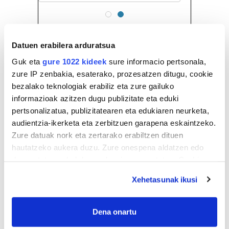
Datuen erabilera arduratsua
Guk eta
gure 1022 kideek
sure informacio pertsonala,
zure IP zenbakia, esaterako, prozesatzen ditugu, cookie
bezalako teknologiak erabiliz eta zure gailuko
informazioak azitzen dugu publizitate eta eduki
pertsonalizatua, publizitatearen eta edukiaren neurketa,
audientzia-ikerketa eta zerbitzuen garapena eskaintzeko.
Zure datuak nork eta zertarako erabiltzen dituen
hautatzeko aukera duzu. Zure onespena aldatzen edo
deuseztatzen ahal duzu edozein momentutan, Cookie
deklaraziotik edo Privacy triggerean klikatuz.
Xehetasunak ikusi
If you allow, we would also like to:
Collect information about your geographical
Dena onartu
location which can be accurate to within several