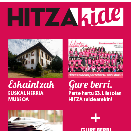
Eskaintzak
Gure berri.
EUSKAL HERRIA
Parte hartu 33. Lilatoian
MUSEOA
HITZA taldearekin!
+
GURE BERRI