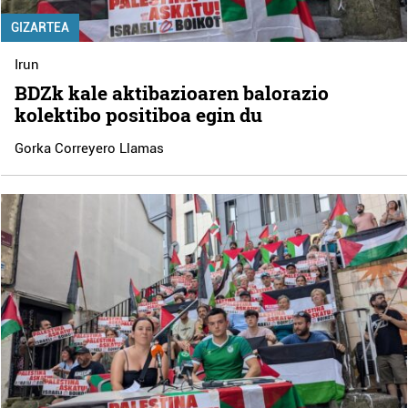
GIZARTEA
Irun
BDZk kale aktibazioaren balorazio
kolektibo positiboa egin du
Gorka Correyero Llamas