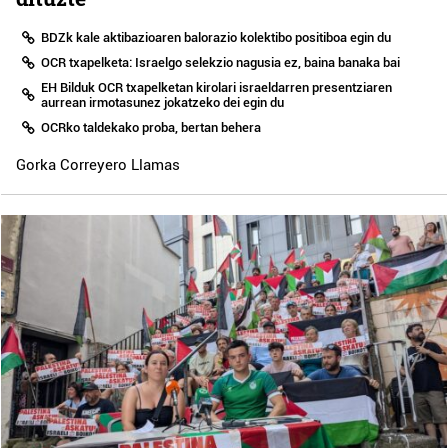
BDZk kale aktibazioaren balorazio kolektibo positiboa egin du
OCR txapelketa: Israelgo selekzio nagusia ez, baina banaka bai
EH Bilduk OCR txapelketan kirolari israeldarren presentziaren
aurrean irmotasunez jokatzeko dei egin du
OCRko taldekako proba, bertan behera
Gorka Correyero Llamas