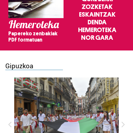
ZOZKETAK
ESKAINTZAK
Hemeroteka
DENDA
HEMEROTEKA
Papereko zenbakiak
NOR GARA
PDF formatuan
Gipuzkoa