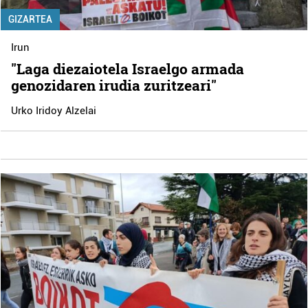
GIZARTEA
Irun
"Laga diezaiotela Israelgo armada
genozidaren irudia zuritzeari"
Urko Iridoy Alzelai