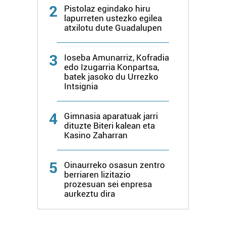
2
Pistolaz egindako hiru
lapurreten ustezko egilea
atxilotu dute Guadalupen
3
Ioseba Amunarriz, Kofradia
edo Izugarria Konpartsa,
batek jasoko du Urrezko
Intsignia
4
Gimnasia aparatuak jarri
dituzte Biteri kalean eta
Kasino Zaharran
5
Oinaurreko osasun zentro
berriaren lizitazio
prozesuan sei enpresa
aurkeztu dira