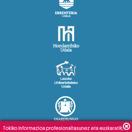
Tokiko informazioa profesionaltasunez eta euskaratik,