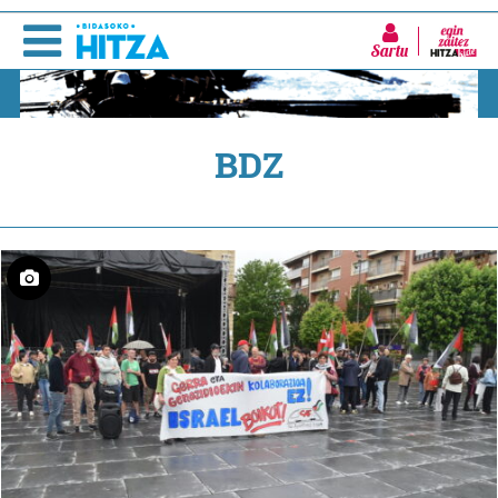
Sartu
BDZ