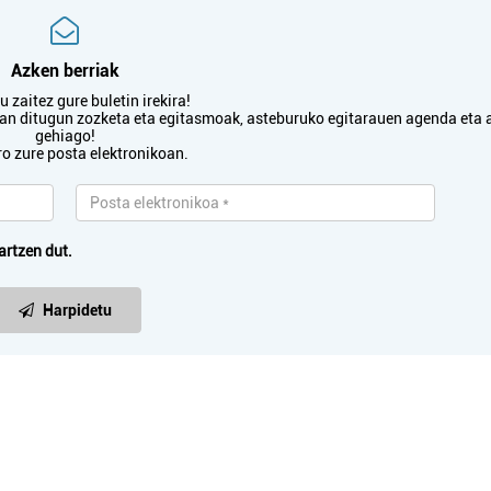
Azken berriak
 zaitez gure buletin irekira!
txan ditugun zozketa eta egitasmoak, asteburuko egitarauen agenda eta 
gehiago!
ro zure posta elektronikoan.
artzen dut.
Harpidetu