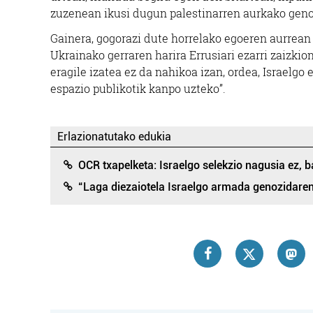
zuzenean ikusi dugun palestinarren aurkako geno
Gainera, gogorazi dute horrelako egoeren aurrean
Ukrainako gerraren harira Errusiari ezarri zaizk
eragile izatea ez da nahikoa izan, ordea, Israelgo
espazio publikotik kanpo uzteko”.
Erlazionatutako edukia
OCR txapelketa: Israelgo selekzio nagusia ez, 
“Laga diezaiotela Israelgo armada genozidaren 