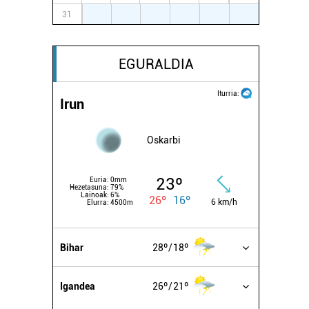
31
1
2
3
4
5
6
EGURALDIA
Iturria:
Irun
Oskarbi
23º
Euria:
0mm
Hezetasuna:
79%
Lainoak:
6%
26º
16º
6 km/h
Elurra:
4500m
Bihar
28º
18º
Igandea
26º
21º