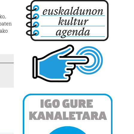
ko,
 baten
tako