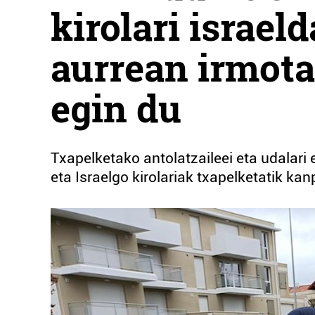
kirolari israel
aurrean irmota
egin du
Txapelketako antolatzaileei eta udalari 
eta Israelgo kirolariak txapelketatik ka