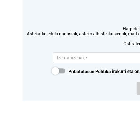
Harpidetu
Astekarko eduki nagusiak, asteko albiste ikusienak, mar
Ostirale
Pribatutasun Politika
irakurri eta on