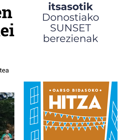
en
ei
stea