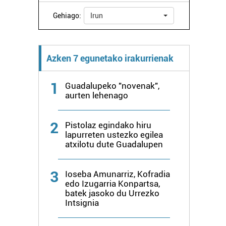
Gehiago:
Irun
Azken 7 egunetako irakurrienak
1
Guadalupeko "novenak",
aurten lehenago
2
Pistolaz egindako hiru
lapurreten ustezko egilea
atxilotu dute Guadalupen
3
Ioseba Amunarriz, Kofradia
edo Izugarria Konpartsa,
batek jasoko du Urrezko
Intsignia