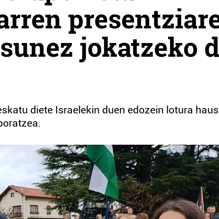
darren presentziar
sunez jokatzeko d
eskatu diete Israelekin duen edozein lotura hau
nporatzea.