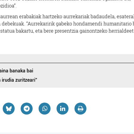
zidioa”.
 aurrean erabakiak hartzeko aurrekariak badaudela, esatera
ion debekuak. “Aurrekaririk gabeko hondamendi humanitario
 estatua bakartu, eta bere presentzia gainontzeko herrialdee
baina banaka bai
irudia zuritzeari”