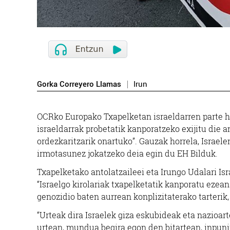
Gorka Correyero Llamas
Irun
OCRko Europako Txapelketan israeldarren parte ha
israeldarrak probetatik kanporatzeko exijitu die an
ordezkaritzarik onartuko”. Gauzak horrela, Israele
irmotasunez jokatzeko deia egin du EH Bilduk.
Txapelketako antolatzaileei eta Irungo Udalari Is
“Israelgo kirolariak txapelketatik kanporatu ezea
genozidio baten aurrean konplizitaterako tarterik,
“Urteak dira Israelek giza eskubideak eta nazioa
urtean, mundua begira egon den bitartean, inpunit