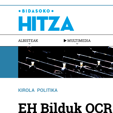
ALBISTEAK
MULTIMEDIA
KIROLA
POLITIKA
EH Bilduk OCR