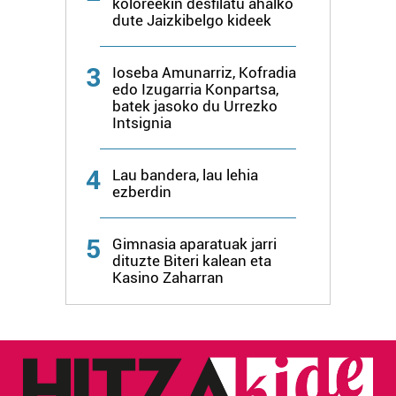
koloreekin desfilatu ahalko
dute Jaizkibelgo kideek
3
Ioseba Amunarriz, Kofradia
edo Izugarria Konpartsa,
batek jasoko du Urrezko
Intsignia
4
Lau bandera, lau lehia
ezberdin
5
Gimnasia aparatuak jarri
dituzte Biteri kalean eta
Kasino Zaharran