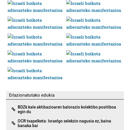
Erlazionatutako edukia
BDZk kale aktibazioaren balorazio kolektibo positiboa
egin du
OCR txapelketa: Israelgo selekzio nagusia ez, baina
banaka bai