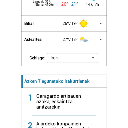
Lainoak:
33%
26º
21º
14 km/h
Elurra:
4100m
Bihar
26º
19º
Asteartea
27º
18º
Gehiago:
Irun
Azken 7 egunetako irakurrienak
1
Garagardo artisauen
azoka, eskaintza
anitzarekin
2
Alardeko konpainien