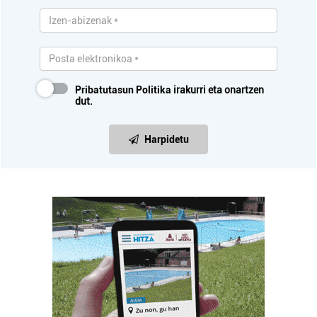
Pribatutasun Politika
irakurri eta onartzen
dut.
Harpidetu