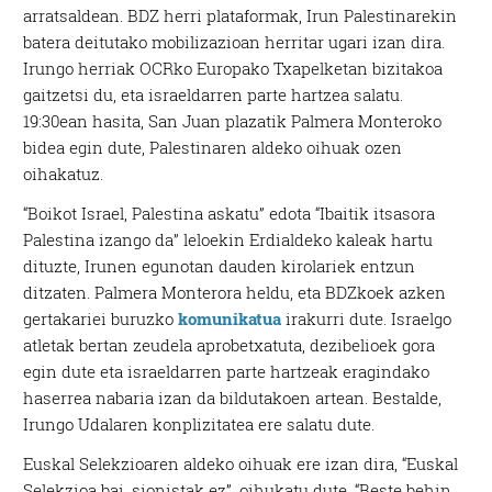
arratsaldean. BDZ herri plataformak, Irun Palestinarekin
batera deitutako mobilizazioan herritar ugari izan dira.
Irungo herriak OCRko Europako Txapelketan bizitakoa
gaitzetsi du, eta israeldarren parte hartzea salatu.
19:30ean hasita, San Juan plazatik Palmera Monteroko
bidea egin dute, Palestinaren aldeko oihuak ozen
oihakatuz.
“Boikot Israel, Palestina askatu” edota “Ibaitik itsasora
Palestina izango da” leloekin Erdialdeko kaleak hartu
dituzte, Irunen egunotan dauden kirolariek entzun
ditzaten. Palmera Monterora heldu, eta BDZkoek azken
gertakariei buruzko
komunikatua
irakurri dute. Israelgo
atletak bertan zeudela aprobetxatuta, dezibelioek gora
egin dute eta israeldarren parte hartzeak eragindako
haserrea nabaria izan da bildutakoen artean. Bestalde,
Irungo Udalaren konplizitatea ere salatu dute.
Euskal Selekzioaren aldeko oihuak ere izan dira, “Euskal
Selekzioa bai, sionistak ez”, oihukatu dute. “Beste behin