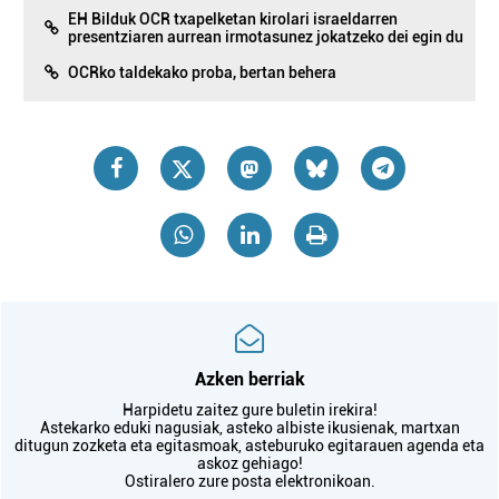
EH Bilduk OCR txapelketan kirolari israeldarren
presentziaren aurrean irmotasunez jokatzeko dei egin du
OCRko taldekako proba, bertan behera
Azken berriak
Harpidetu zaitez gure buletin irekira!
Astekarko eduki nagusiak, asteko albiste ikusienak, martxan
ditugun zozketa eta egitasmoak, asteburuko egitarauen agenda eta
askoz gehiago!
Ostiralero zure posta elektronikoan.