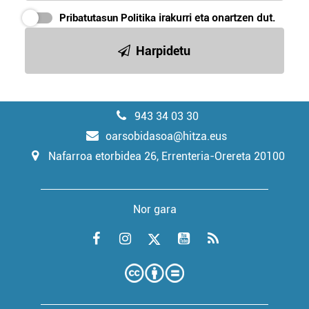
Pribatutasun Politika
irakurri eta onartzen dut.
Harpidetu
943 34 03 30
oarsobidasoa@hitza.eus
Nafarroa etorbidea 26, Errenteria-Orereta 20100
Nor gara