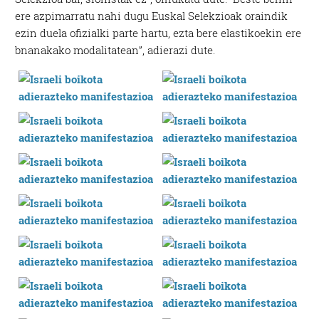
ere azpimarratu nahi dugu Euskal Selekzioak oraindik
ezin duela ofizialki parte hartu, ezta bere elastikoekin ere
bnanakako modalitatean”, adierazi dute.