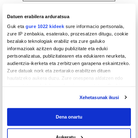
Datuen erabilera arduratsua
Guk eta
gure 1022 kideek
sure informacio pertsonala,
zure IP zenbakia, esaterako, prozesatzen ditugu, cookie
bezalako teknologiak erabiliz eta zure gailuko
informazioak azitzen dugu publizitate eta eduki
pertsonalizatua, publizitatearen eta edukiaren neurketa,
audientzia-ikerketa eta zerbitzuen garapena eskaintzeko.
Zure datuak nork eta zertarako erabiltzen dituen
hautatzeko aukera duzu. Zure onespena aldatzen edo
deuseztatzen ahal duzu edozein momentutan, Cookie
deklaraziotik edo Privacy triggerean klikatuz.
Xehetasunak ikusi
If you allow, we would also like to:
Collect information about your geographical
Dena onartu
location which can be accurate to within several
meters
Aukeratu