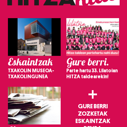
Eskaintzak
Gure berri.
TXAKOLIN MUSEOA-
Parte hartu 33. Lilatoian
TXAKOLINGUNEA
HITZA taldearekin!
+
GURE BERRI
ZOZKETAK
ESKAINTZAK