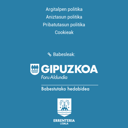
Argitalpen politika
Aniztasun politika
Pribatutasun politika
Cookieak
Babesleak: