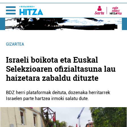
Sartu
GIZARTEA
Israeli boikota eta Euskal
Selekzioaren ofizialtasuna lau
haizetara zabaldu dituzte
BDZ herri plataformak deituta, dozenaka herritarrek
Israelen parte hartzea irmoki salatu dute.