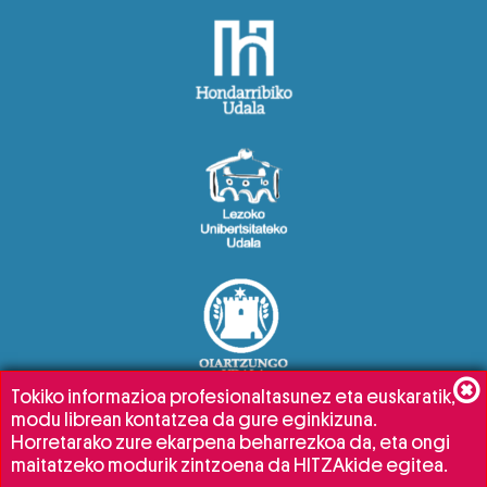
Tokiko informazioa profesionaltasunez eta euskaratik,
modu librean kontatzea da gure eginkizuna.
Horretarako zure ekarpena beharrezkoa da, eta ongi
maitatzeko modurik zintzoena da HITZAkide egitea.