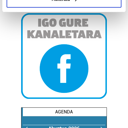
Identify your device by actively scanning it for
specific characteristics (fingerprinting)
Find out more about how your personal data is processed
and set your preferences in the
details section
.
Guk eta gure bazkideek zure datu pertsonalak
prozesatzen ditugu, zure IP zenbakia, besteak beste,
teknologia erabiliz, cookieak adibidez, iragarki eta eduki
pertsonalizatuak eskaintzeko, iragarkiak eta edukia
neurtzeko, jendeari buruzko informazioa biltzeko eta
produktuak garatzeko. Zure datuak nork eta zertarako
erabiltzen dituen hauta dezakezu.
Bazkide batzuek ez dizute baimenik eskatzen, eta beren
interes komertzial legitimoetan babesten dira. Ikusi gure
bazkideen zerrenda, beren ustez zein helburutarako
duten interes legitimoa eta horren aurka nola egin
AGENDA
dezakezun ikusteko.