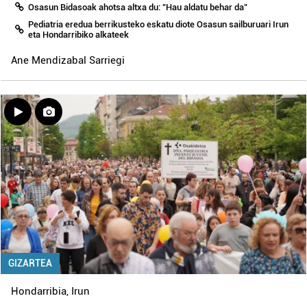
Osasun Bidasoak ahotsa altxa du: "Hau aldatu behar da"
Pediatria eredua berrikusteko eskatu diote Osasun sailburuari Irun
eta Hondarribiko alkateek
Ane Mendizabal Sarriegi
GIZARTEA
Hondarribia
,
Irun