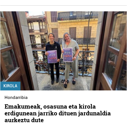
KIROLA
Hondarribia
Emakumeak, osasuna eta kirola
erdigunean jarriko dituen jardunaldia
aurkeztu dute