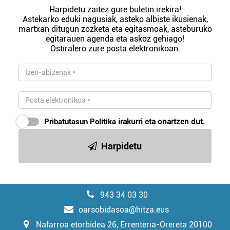
Harpidetu zaitez gure buletin irekira!
Astekarko eduki nagusiak, asteko albiste ikusienak,
martxan ditugun zozketa eta egitasmoak, asteburuko
egitarauen agenda eta askoz gehiago!
Ostiralero zure posta elektronikoan.
Pribatutasun Politika
irakurri eta onartzen dut.
Harpidetu
943 34 03 30
oarsobidasoa@hitza.eus
Nafarroa etorbidea 26, Errenteria-Orereta 20100