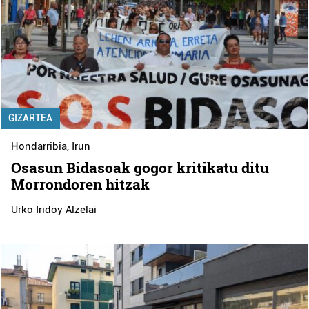
GIZARTEA
Hondarribia
,
Irun
Osasun Bidasoak gogor kritikatu ditu
Morrondoren hitzak
Urko Iridoy Alzelai