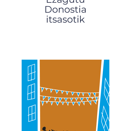
Webgune honek cookie propioak eta hirugarrenen cookie-
fitxategiak erabiltzen ditu. Zure esperientzia eta
zerbitzuak hobetzeko asmoz, cookie teknologiaz
baliatzen gara. Ohar hau onartuz gero, teknologia hori
erabiltzeko baimen esplizitua ematen diguzu.
Gehiago
irakurri