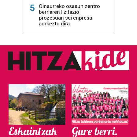
5
Oinaurreko osasun zentro
berriaren lizitazio
prozesuan sei enpresa
aurkeztu dira
Eskaintzak
Gure berri.