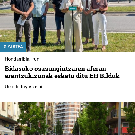
GIZARTEA
Hondarribia
,
Irun
Bidasoko osasungintzaren aferan
erantzukizunak eskatu ditu EH Bilduk
Urko Iridoy Alzelai