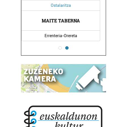
Ostalaritza
PARI BERRI TABERNA
Pasaia