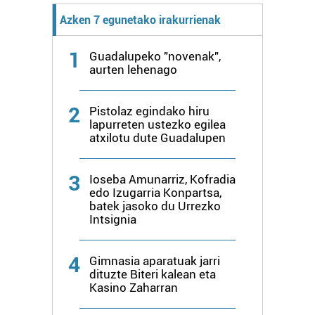
Azken 7 egunetako irakurrienak
1
Guadalupeko "novenak",
aurten lehenago
2
Pistolaz egindako hiru
lapurreten ustezko egilea
atxilotu dute Guadalupen
3
Ioseba Amunarriz, Kofradia
edo Izugarria Konpartsa,
batek jasoko du Urrezko
Intsignia
4
Gimnasia aparatuak jarri
dituzte Biteri kalean eta
Kasino Zaharran