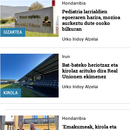
Hondarribia
Pediatria larrialdien
egoeraren harira, mozioa
aurkeztu dute osoko
bilkuran
GIZARTEA
Urko Iridoy Alzelai
Irun
Bat-bateko heriotzaz eta
kirolaz arituko dira Real
Unionen ekimenez
Urko Iridoy Alzelai
KIROLA
Hondarribia
'Emakumeak, kirola eta