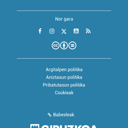
Nor gara
Argitalpen politika
Aniztasun politika
Pribatutasun politika
Cookieak
Babesleak: