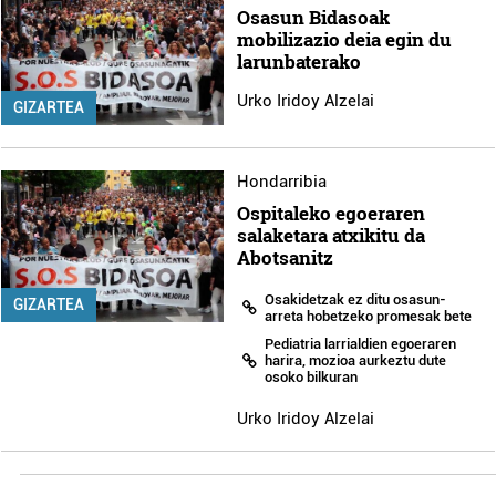
Osasun Bidasoak
mobilizazio deia egin du
larunbaterako
Urko Iridoy Alzelai
GIZARTEA
Hondarribia
Ospitaleko egoeraren
salaketara atxikitu da
Abotsanitz
Osakidetzak ez ditu osasun-
GIZARTEA
arreta hobetzeko promesak bete
Pediatria larrialdien egoeraren
harira, mozioa aurkeztu dute
osoko bilkuran
Urko Iridoy Alzelai