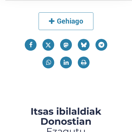
Guk eta gure bazkideek zure datu pertsonalak
prozesatzen ditugu, zure IP zenbakia, besteak beste,
teknologia erabiliz, cookieak adibidez, iragarki eta eduki
Gehiago
pertsonalizatuak eskaintzeko, iragarkiak eta edukia
neurtzeko, jendeari buruzko informazioa biltzeko eta
produktuak garatzeko. Zure datuak nork eta zertarako
erabiltzen dituen hauta dezakezu.
Bazkide batzuek ez dizute baimenik eskatzen, eta beren
interes komertzial legitimoetan babesten dira. Ikusi gure
bazkideen zerrenda, beren ustez zein helburutarako
duten interes legitimoa eta horren aurka nola egin
dezakezun ikusteko.
Lortu zure datu pertsonalak prozesatzeko moduari
buruzko informazio gehiago eta ezarri zure lehentasunak
datuen atalean. Edozein unetan alda edo ken dezakezu
zure baimena Cookieen adierazpenean.