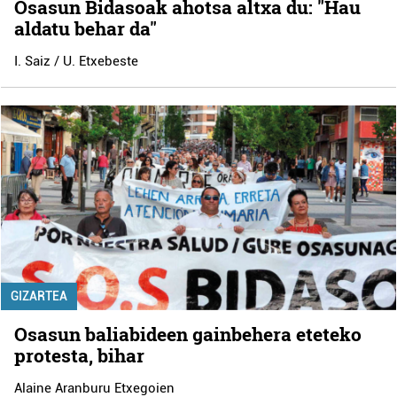
Osasun Bidasoak ahotsa altxa du: "Hau
aldatu behar da"
I. Saiz / U. Etxebeste
GIZARTEA
Osasun baliabideen gainbehera eteteko
protesta, bihar
Alaine Aranburu Etxegoien