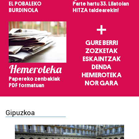
EL POBALEKO
Parte hartu 33. Lilatoian
BURDINOLA
HITZA taldearekin!
+
GURE BERRI
ZOZKETAK
ESKAINTZAK
Hemeroteka
DENDA
HEMEROTEKA
Papereko zenbakiak
NOR GARA
PDF formatuan
Gipuzkoa