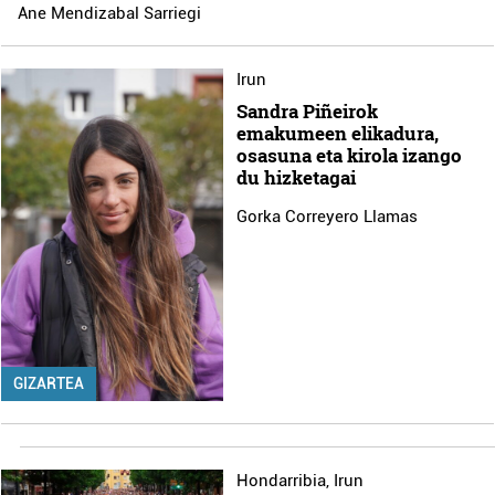
Ane Mendizabal Sarriegi
Irun
Sandra Piñeirok
emakumeen elikadura,
osasuna eta kirola izango
du hizketagai
Gorka Correyero Llamas
GIZARTEA
Hondarribia
,
Irun