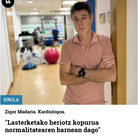
KIROLA
Zigor Madaria. Kardiologoa.
"Lasterketako heriotz kopurua
normalitatearen barnean dago"