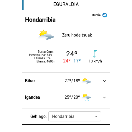
EGURALDIA
Iturria:
Hondarribia
Zeru hodeitsuak
24º
Euria:
0mm
Hezetasuna:
74%
Lainoak:
3%
24º
17º
13 km/h
Elurra:
4600m
Bihar
27º
18º
Igandea
25º
20º
Gehiago:
Hondarribia