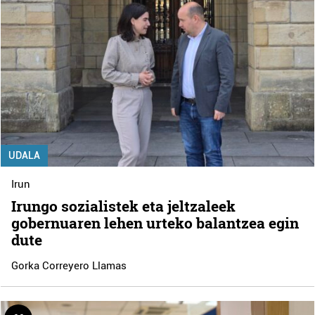
UDALA
Irun
Irungo sozialistek eta jeltzaleek
gobernuaren lehen urteko balantzea egin
dute
Gorka Correyero Llamas