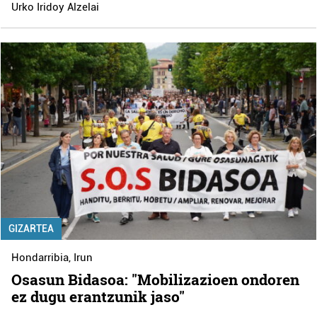
Urko Iridoy Alzelai
GIZARTEA
Hondarribia
,
Irun
Osasun Bidasoa: "Mobilizazioen ondoren
ez dugu erantzunik jaso"