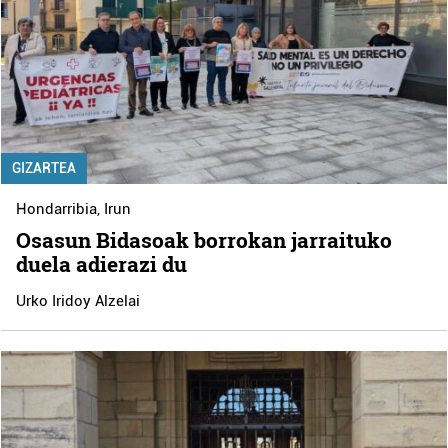
GIZARTEA
Hondarribia
,
Irun
Osasun Bidasoak borrokan jarraituko
duela adierazi du
Urko Iridoy Alzelai