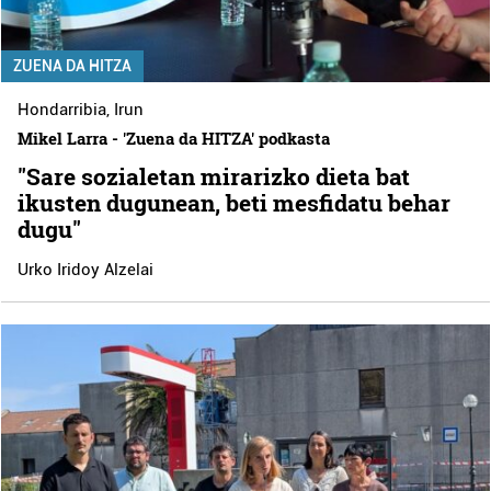
ZUENA DA HITZA
Hondarribia
,
Irun
Mikel Larra - 'Zuena da HITZA' podkasta
"Sare sozialetan mirarizko dieta bat
ikusten dugunean, beti mesfidatu behar
dugu"
Urko Iridoy Alzelai