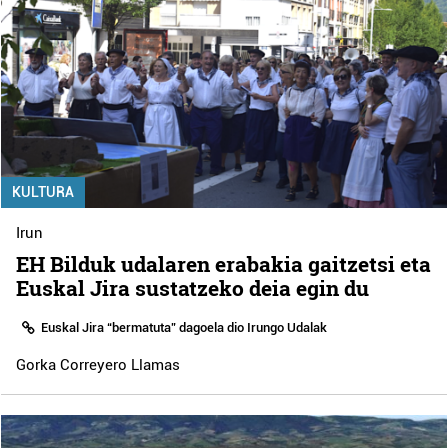
KULTURA
Irun
EH Bilduk udalaren erabakia gaitzetsi eta
Euskal Jira sustatzeko deia egin du
Euskal Jira “bermatuta” dagoela dio Irungo Udalak
Gorka Correyero Llamas