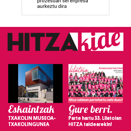
prozesuan sei enpresa
aurkeztu dira
Eskaintzak
Gure berri.
TXAKOLIN MUSEOA-
Parte hartu 33. Lilatoian
TXAKOLINGUNEA
HITZA taldearekin!