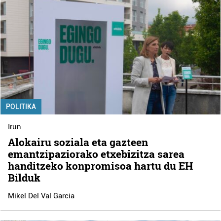
POLITIKA
Irun
Alokairu soziala eta gazteen
emantzipaziorako etxebizitza sarea
handitzeko konpromisoa hartu du EH
Bilduk
Mikel Del Val Garcia