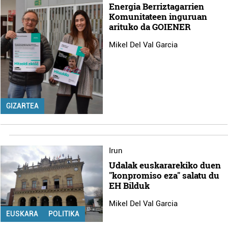
Energia Berriztagarrien
Komunitateen inguruan
arituko da GOIENER
Mikel Del Val Garcia
GIZARTEA
Irun
Udalak euskararekiko duen
"konpromiso eza" salatu du
EH Bilduk
Mikel Del Val Garcia
EUSKARA
POLITIKA