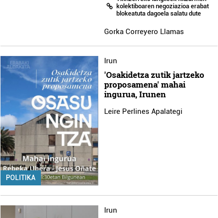
kolektiboaren negoziazioa erabat
blokeatuta dagoela salatu dute
Gorka Correyero Llamas
Irun
'Osakidetza zutik jartzeko
proposamena' mahai
ingurua, Irunen
Leire Perlines Apalategi
POLITIKA
Irun