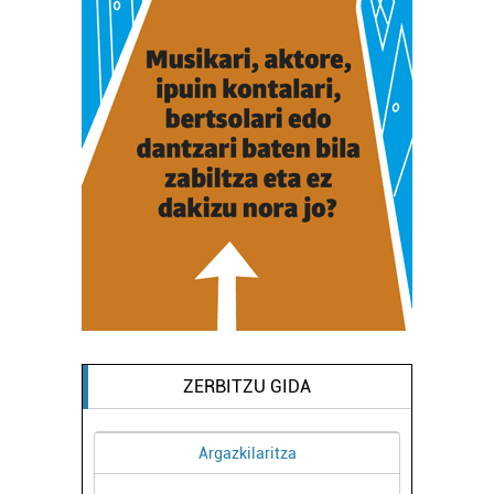
ZERBITZU GIDA
Ikastetxeak