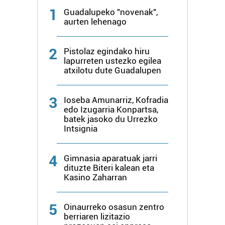
1
Guadalupeko "novenak",
aurten lehenago
2
Pistolaz egindako hiru
lapurreten ustezko egilea
atxilotu dute Guadalupen
3
Ioseba Amunarriz, Kofradia
edo Izugarria Konpartsa,
batek jasoko du Urrezko
Intsignia
4
Gimnasia aparatuak jarri
dituzte Biteri kalean eta
Kasino Zaharran
5
Oinaurreko osasun zentro
berriaren lizitazio