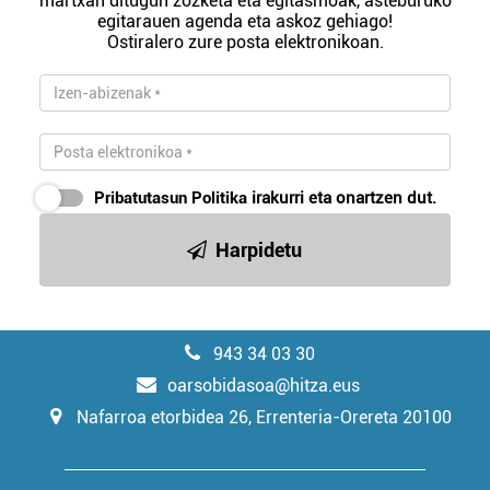
martxan ditugun zozketa eta egitasmoak, asteburuko
egitarauen agenda eta askoz gehiago!
Ostiralero zure posta elektronikoan.
Pribatutasun Politika
irakurri eta onartzen dut.
Harpidetu
943 34 03 30
oarsobidasoa@hitza.eus
Nafarroa etorbidea 26, Errenteria-Orereta 20100