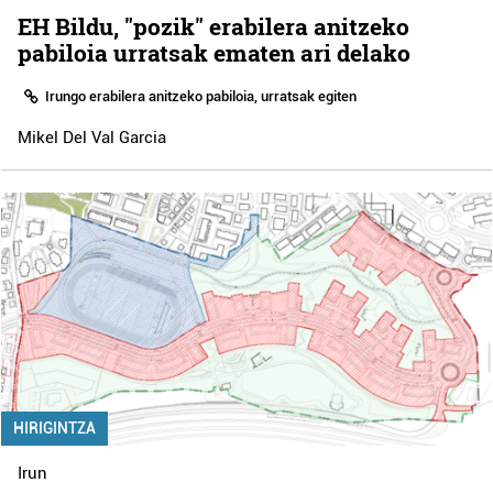
EH Bildu, "pozik" erabilera anitzeko
pabiloia urratsak ematen ari delako
Irungo erabilera anitzeko pabiloia, urratsak egiten
Mikel Del Val Garcia
HIRIGINTZA
Irun