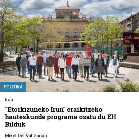
POLITIKA
Irun
"Etorkizuneko Irun" eraikitzeko
hauteskunde programa osatu du EH
Bilduk
Mikel Del Val Garcia