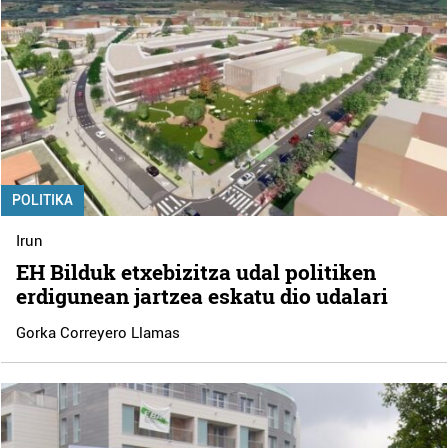
POLITIKA
Irun
EH Bilduk etxebizitza udal politiken
erdigunean jartzea eskatu dio udalari
Gorka Correyero Llamas