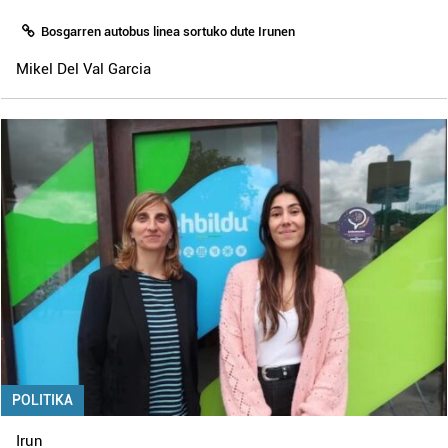
Bosgarren autobus linea sortuko dute Irunen
Mikel Del Val Garcia
POLITIKA
Irun