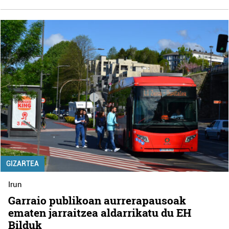
GIZARTEA
Irun
Garraio publikoan aurrerapausoak
ematen jarraitzea aldarrikatu du EH
Bilduk