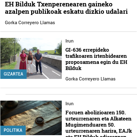
EH Bilduk Txenperenearen gaineko
azalpen publikoak eskatu dizkio udalari
Gorka Correyero Llamas
Irun
GI-636 errepideko
trafikoaren irtenbidearen
proposamena egin du EH
Bilduk
GIZARTEA
Gorka Correyero Llamas
Irun
Foruen abolizioaren 150.
urteurrenaren eta Alkateen
Mugimenduaren 50.
urteurrenaren harira, EAJk
POLITIKA
eta EH Bilduk adierazpen