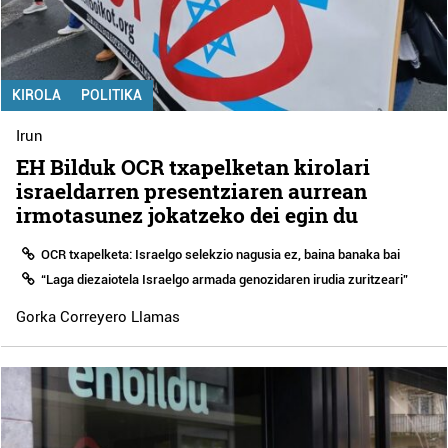
KIROLA
POLITIKA
Irun
EH Bilduk OCR txapelketan kirolari
israeldarren presentziaren aurrean
irmotasunez jokatzeko dei egin du
OCR txapelketa: Israelgo selekzio nagusia ez, baina banaka bai
“Laga diezaiotela Israelgo armada genozidaren irudia zuritzeari”
Gorka Correyero Llamas