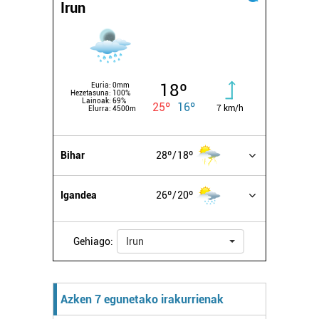
Irun
18º
Euria:
0mm
Hezetasuna:
100%
Lainoak:
69%
25º
16º
7 km/h
Elurra:
4500m
Bihar
28º
18º
Igandea
26º
20º
Gehiago:
Irun
Azken 7 egunetako irakurrienak