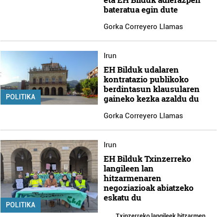
bateratua egin dute
Gorka Correyero Llamas
Irun
EH Bilduk udalaren
kontratazio publikoko
berdintasun klausularen
gaineko kezka azaldu du
POLITIKA
Gorka Correyero Llamas
Irun
EH Bilduk Txinzerreko
langileen lan
hitzarmenaren
negoziazioak abiatzeko
eskatu du
POLITIKA
Txinzerreko langileek hitzarmen