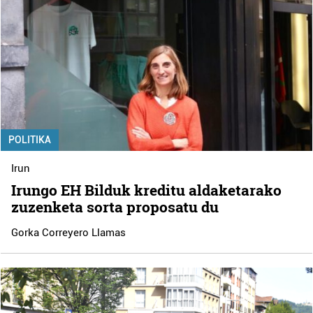
POLITIKA
Irun
Irungo EH Bilduk kreditu aldaketarako
zuzenketa sorta proposatu du
Gorka Correyero Llamas