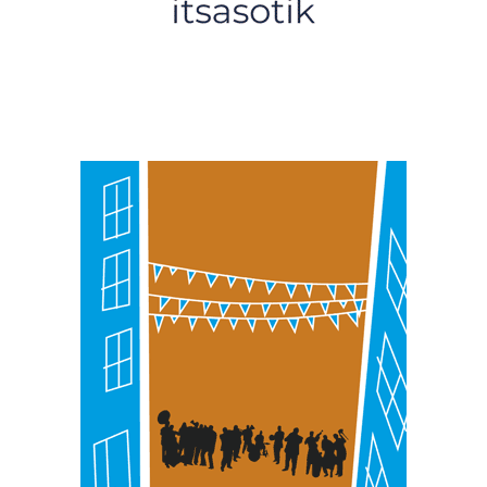
duten interes legitimoa eta horren aurka nola egin
dezakezun ikusteko.
Lortu zure datu pertsonalak prozesatzeko moduari
buruzko informazio gehiago eta ezarri zure lehentasunak
datuen atalean. Edozein unetan alda edo ken dezakezu
zure baimena Cookieen adierazpenean.
Webgune honek cookie propioak eta hirugarrenen cookie-
fitxategiak erabiltzen ditu. Zure esperientzia eta
zerbitzuak hobetzeko asmoz, cookie teknologiaz
baliatzen gara. Ohar hau onartuz gero, teknologia hori
erabiltzeko baimen esplizitua ematen diguzu.
Gehiago
irakurri