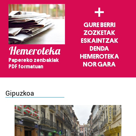
+
GURE BERRI
ZOZKETAK
ESKAINTZAK
Hemeroteka
DENDA
HEMEROTEKA
Papereko zenbakiak
NOR GARA
PDF formatuan
Gipuzkoa