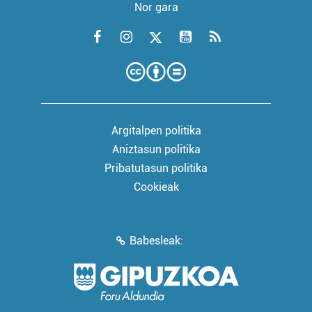
Nor gara
Argitalpen politika
Aniztasun politika
Pribatutasun politika
Cookieak
Babesleak: