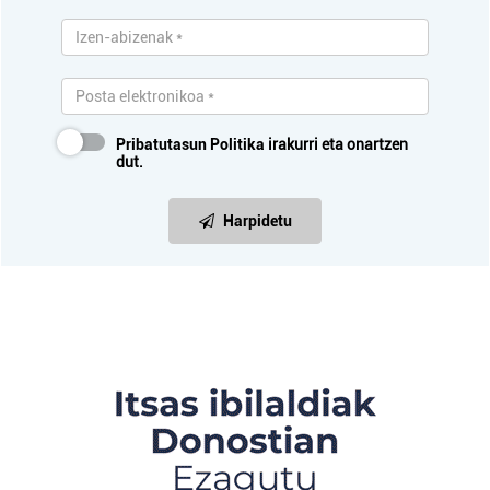
Pribatutasun Politika
irakurri eta onartzen
dut.
Harpidetu