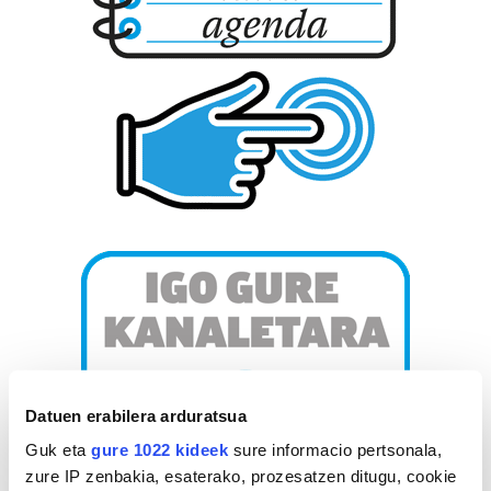
Datuen erabilera arduratsua
Guk eta
gure 1022 kideek
sure informacio pertsonala,
zure IP zenbakia, esaterako, prozesatzen ditugu, cookie