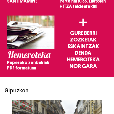
SANTIMAMIÑE
Parte hartu 33. Lilatoian
HITZA taldearekin!
+
GURE BERRI
ZOZKETAK
ESKAINTZAK
Hemeroteka
DENDA
HEMEROTEKA
Papereko zenbakiak
NOR GARA
PDF formatuan
Gipuzkoa