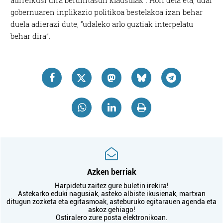
aurreikusi dira berdintasun klausulak”. Hori dela eta, udal
gobernuaren inplikazio politikoa bestelakoa izan behar
duela adierazi dute, “udaleko arlo guztiak interpelatu
behar dira”.
Azken berriak
Harpidetu zaitez gure buletin irekira!
Astekarko eduki nagusiak, asteko albiste ikusienak, martxan
ditugun zozketa eta egitasmoak, asteburuko egitarauen agenda eta
askoz gehiago!
Ostiralero zure posta elektronikoan.