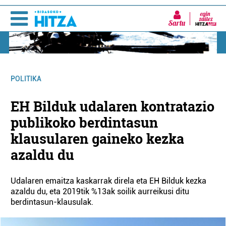
Sartu
POLITIKA
EH Bilduk udalaren kontratazio
publikoko berdintasun
klausularen gaineko kezka
azaldu du
Udalaren emaitza kaskarrak direla eta EH Bilduk kezka
azaldu du, eta 2019tik %13ak soilik aurreikusi ditu
berdintasun-klausulak.