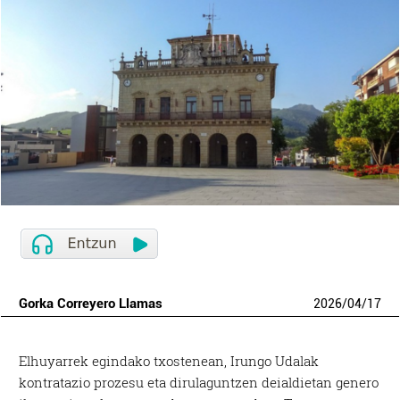
Gorka Correyero Llamas
2026
/
04
/
17
Elhuyarrek egindako txostenean, Irungo Udalak
kontratazio prozesu eta dirulaguntzen deialdietan genero