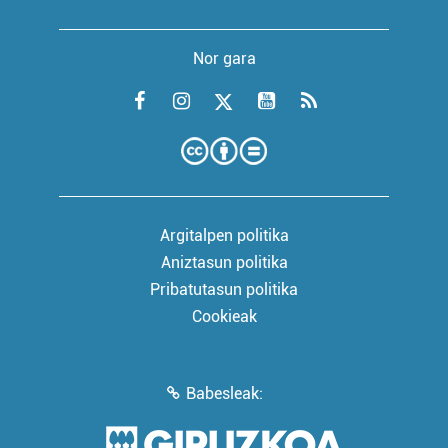
Nor gara
Argitalpen politika
Aniztasun politika
Pribatutasun politika
Cookieak
Babesleak: