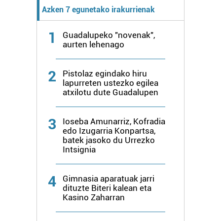
Webgune honek cookie propioak eta hirugarrenen cookie-
Azken 7 egunetako irakurrienak
fitxategiak erabiltzen ditu. Zure esperientzia eta
zerbitzuak hobetzeko asmoz, cookie teknologiaz
1
Guadalupeko "novenak",
baliatzen gara. Ohar hau onartuz gero, teknologia hori
aurten lehenago
erabiltzeko baimen esplizitua ematen diguzu.
Gehiago
irakurri
2
Pistolaz egindako hiru
lapurreten ustezko egilea
atxilotu dute Guadalupen
3
Ioseba Amunarriz, Kofradia
edo Izugarria Konpartsa,
batek jasoko du Urrezko
Intsignia
4
Gimnasia aparatuak jarri
dituzte Biteri kalean eta
Kasino Zaharran