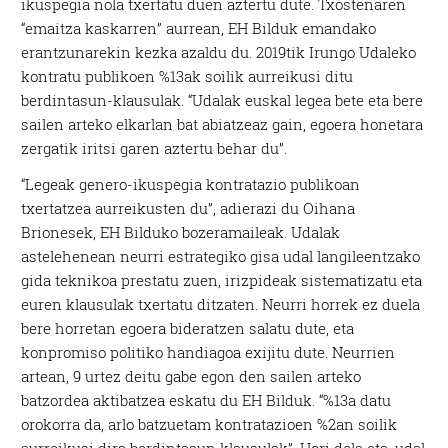
ikuspegia nola txertatu duen aztertu dute. Txostenaren
“emaitza kaskarren” aurrean, EH Bilduk emandako
erantzunarekin kezka azaldu du. 2019tik Irungo Udaleko
kontratu publikoen %13ak soilik aurreikusi ditu
berdintasun-klausulak. “Udalak euskal legea bete eta bere
sailen arteko elkarlan bat abiatzeaz gain, egoera honetara
zergatik iritsi garen aztertu behar du”.
“Legeak genero-ikuspegia kontratazio publikoan
txertatzea aurreikusten du”, adierazi du Oihana
Brionesek, EH Bilduko bozeramaileak. Udalak
astelehenean neurri estrategiko gisa udal langileentzako
gida teknikoa prestatu zuen, irizpideak sistematizatu eta
euren klausulak txertatu ditzaten. Neurri horrek ez duela
bere horretan egoera bideratzen salatu dute, eta
konpromiso politiko handiagoa exijitu dute. Neurrien
artean, 9 urtez deitu gabe egon den sailen arteko
batzordea aktibatzea eskatu du EH Bilduk. “%13a datu
orokorra da, arlo batzuetam kontratazioen %2an soilik