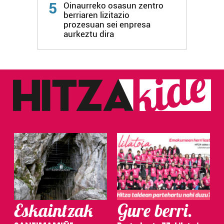
5
Oinaurreko osasun zentro
berriaren lizitazio
prozesuan sei enpresa
aurkeztu dira
Eskaintzak
Gure berri.