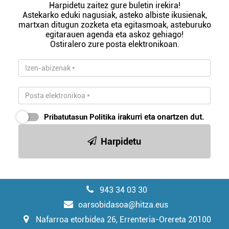
Harpidetu zaitez gure buletin irekira!
Astekarko eduki nagusiak, asteko albiste ikusienak,
martxan ditugun zozketa eta egitasmoak, asteburuko
egitarauen agenda eta askoz gehiago!
Ostiralero zure posta elektronikoan.
Pribatutasun Politika
irakurri eta onartzen dut.
Harpidetu
943 34 03 30
oarsobidasoa@hitza.eus
Nafarroa etorbidea 26, Errenteria-Orereta 20100