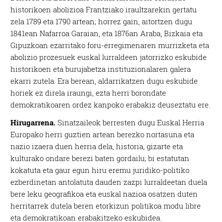
historikoen abolizioa Frantziako iraultzarekin gertatu
zela 1789 eta 1790 artean; horrez gain, aitortzen dugu
1841ean Nafarroa Garaian, eta 1876an Araba, Bizkaia eta
Gipuzkoan ezarritako foru-erregimenaren murrizketa eta
abolizio prozesuek euskal lurraldeen jatorrizko eskubide
historikoen eta burujabetza instituzionalaren galera
ekarri zutela. Era berean, aldarrikatzen dugu eskubide
horiek ez direla iraungi, ezta herri borondate
demokratikoaren ordez kanpoko erabakiz deuseztatu ere.
Hirugarrena.
Sinatzaileok berresten dugu Euskal Herria
Europako herri guztien artean berezko nortasuna eta
nazio izaera duen herria dela, historia, gizarte eta
kulturako ondare berezi baten gordailu; bi estatutan
kokatuta eta gaur egun hiru eremu juridiko-politiko
ezberdinetan antolatuta dauden zazpi lurraldeetan duela
bere leku geografikoa eta euskal nazioa osatzen duten
herritarrek dutela beren etorkizun politikoa modu libre
eta demokratikoan erabakitzeko eskubidea.