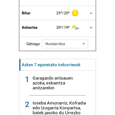
Bihar
25º
20º
Asteartea
26º
19º
Gehiago:
Hondarribia
Azken 7 egunetako irakurrienak
1
Garagardo artisauen
azoka, eskaintza
anitzarekin
2
Ioseba Amunarriz, Kofradia
edo Izugarria Konpartsa,
batek jasoko du Urrezko