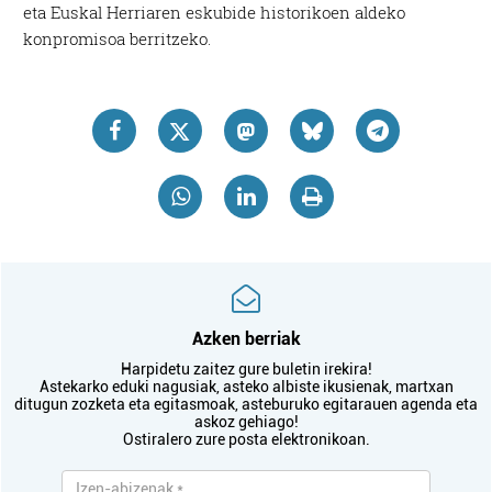
eta Euskal Herriaren eskubide historikoen aldeko
konpromisoa berritzeko.
Azken berriak
Harpidetu zaitez gure buletin irekira!
Astekarko eduki nagusiak, asteko albiste ikusienak, martxan
ditugun zozketa eta egitasmoak, asteburuko egitarauen agenda eta
askoz gehiago!
Ostiralero zure posta elektronikoan.