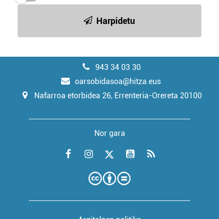
Harpidetu
943 34 03 30
oarsobidasoa@hitza.eus
Nafarroa etorbidea 26, Errenteria-Orereta 20100
Nor gara