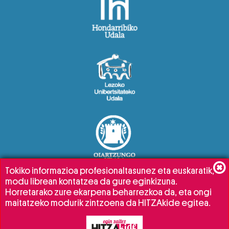
Tokiko informazioa profesionaltasunez eta euskaratik,
modu librean kontatzea da gure eginkizuna.
Horretarako zure ekarpena beharrezkoa da, eta ongi
maitatzeko modurik zintzoena da HITZAkide egitea.