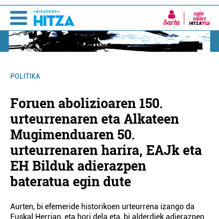
Sartu
POLITIKA
Foruen abolizioaren 150.
urteurrenaren eta Alkateen
Mugimenduaren 50.
urteurrenaren harira, EAJk eta
EH Bilduk adierazpen
bateratua egin dute
Aurten, bi efemeride historikoen urteurrena izango da
Euskal Herrian, eta hori dela eta, bi alderdiek adierazpen