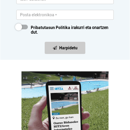
Pribatutasun Politika
irakurri eta onartzen
dut.
Harpidetu