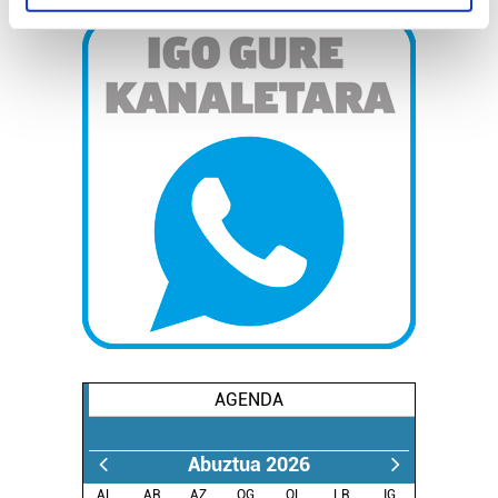
specific characteristics (fingerprinting)
Find out more about how your personal data is processed
and set your preferences in the
details section
.
Guk eta gure bazkideek zure datu pertsonalak
prozesatzen ditugu, zure IP zenbakia, besteak beste,
teknologia erabiliz, cookieak adibidez, iragarki eta eduki
pertsonalizatuak eskaintzeko, iragarkiak eta edukia
neurtzeko, jendeari buruzko informazioa biltzeko eta
produktuak garatzeko. Zure datuak nork eta zertarako
erabiltzen dituen hauta dezakezu.
Bazkide batzuek ez dizute baimenik eskatzen, eta beren
interes komertzial legitimoetan babesten dira. Ikusi gure
bazkideen zerrenda, beren ustez zein helburutarako
AGENDA
duten interes legitimoa eta horren aurka nola egin
dezakezun ikusteko.
Abuztua 2026
Lortu zure datu pertsonalak prozesatzeko moduari
AL.
AR.
AZ.
OG.
OL.
LR.
IG.