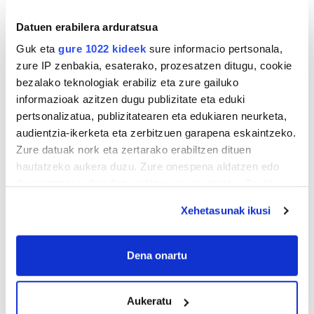
Datuen erabilera arduratsua
Guk eta
gure 1022 kideek
sure informacio pertsonala,
zure IP zenbakia, esaterako, prozesatzen ditugu, cookie
bezalako teknologiak erabiliz eta zure gailuko
informazioak azitzen dugu publizitate eta eduki
pertsonalizatua, publizitatearen eta edukiaren neurketa,
audientzia-ikerketa eta zerbitzuen garapena eskaintzeko.
Zure datuak nork eta zertarako erabiltzen dituen
hautatzeko aukera duzu. Zure onespena aldatzen edo
deuseztatzen ahal duzu edozein momentutan, Cookie
deklaraziotik edo Privacy triggerean klikatuz.
Xehetasunak ikusi
If you allow, we would also like to:
Collect information about your geographical
Dena onartu
location which can be accurate to within several
meters
Aukeratu
Identify your device by actively scanning it for