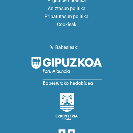
Argitalpen politika
Aniztasun politika
Pribatutasun politika
Cookieak
Babesleak: