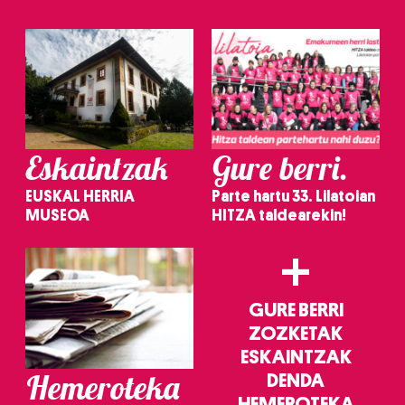
Eskaintzak
Gure berri.
EUSKAL HERRIA
Parte hartu 33. Lilatoian
MUSEOA
HITZA taldearekin!
+
GURE BERRI
ZOZKETAK
ESKAINTZAK
Hemeroteka
DENDA
HEMEROTEKA