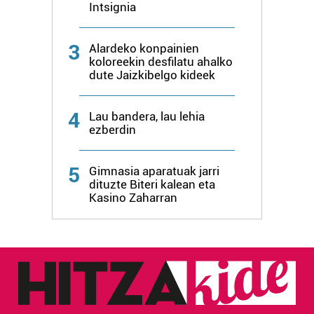
Intsignia
3
Alardeko konpainien
koloreekin desfilatu ahalko
dute Jaizkibelgo kideek
4
Lau bandera, lau lehia
ezberdin
5
Gimnasia aparatuak jarri
dituzte Biteri kalean eta
Kasino Zaharran