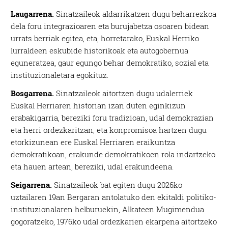
Laugarrena.
Sinatzaileok aldarrikatzen dugu beharrezkoa
dela foru integrazioaren eta burujabetza osoaren bidean
urrats berriak egitea, eta, horretarako, Euskal Herriko
lurraldeen eskubide historikoak eta autogobernua
eguneratzea, gaur egungo behar demokratiko, sozial eta
instituzionaletara egokituz.
Bosgarrena.
Sinatzaileok aitortzen dugu udalerriek
Euskal Herriaren historian izan duten eginkizun
erabakigarria, bereziki foru tradizioan, udal demokrazian
eta herri ordezkaritzan; eta konpromisoa hartzen dugu
etorkizunean ere Euskal Herriaren eraikuntza
demokratikoan, erakunde demokratikoen rola indartzeko
eta hauen artean, bereziki, udal erakundeena.
Seigarrena.
Sinatzaileok bat egiten dugu 2026ko
uztailaren 19an Bergaran antolatuko den ekitaldi politiko-
instituzionalaren helburuekin, Alkateen Mugimendua
gogoratzeko, 1976ko udal ordezkarien ekarpena aitortzeko