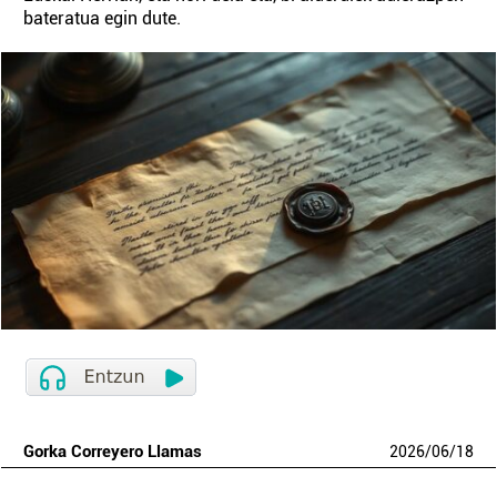
bateratua egin dute.
Gorka Correyero Llamas
2026
/
06
/
18