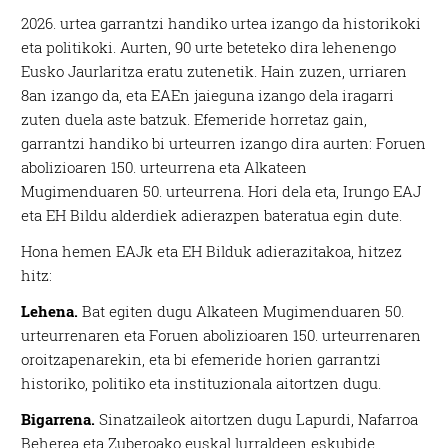
2026. urtea garrantzi handiko urtea izango da historikoki
eta politikoki. Aurten, 90 urte beteteko dira lehenengo
Eusko Jaurlaritza eratu zutenetik. Hain zuzen, urriaren
8an izango da, eta EAEn jaieguna izango dela iragarri
zuten duela aste batzuk. Efemeride horretaz gain,
garrantzi handiko bi urteurren izango dira aurten: Foruen
abolizioaren 150. urteurrena eta Alkateen
Mugimenduaren 50. urteurrena. Hori dela eta, Irungo EAJ
eta EH Bildu alderdiek adierazpen bateratua egin dute.
Hona hemen EAJk eta EH Bilduk adierazitakoa, hitzez
hitz:
Lehena.
Bat egiten dugu Alkateen Mugimenduaren 50.
urteurrenaren eta Foruen abolizioaren 150. urteurrenaren
oroitzapenarekin, eta bi efemeride horien garrantzi
historiko, politiko eta instituzionala aitortzen dugu.
Bigarrena.
Sinatzaileok aitortzen dugu Lapurdi, Nafarroa
Beherea eta Zuberoako euskal lurraldeen eskubide