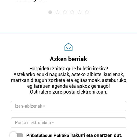
Azken berriak
Harpidetu zaitez gure buletin irekira!
Astekarko eduki nagusiak, asteko albiste ikusienak,
martxan ditugun zozketa eta egitasmoak, asteburuko
egitarauen agenda eta askoz gehiago!
Ostiralero zure posta elektronikoan.
Pribatutasun Politika
irakurri eta onartzen dut.