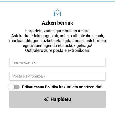
Azken berriak
Harpidetu zaitez gure buletin irekira!
Astekarko eduki nagusiak, asteko albiste ikusienak,
martxan ditugun zozketa eta egitasmoak, asteburuko
egitarauen agenda eta askoz gehiago!
Ostiralero zure posta elektronikoan.
Pribatutasun Politika
irakurri eta onartzen dut.
Harpidetu