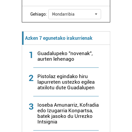
Gehiago:
Hondarribia
Azken 7 egunetako irakurrienak
1
Guadalupeko "novenak",
aurten lehenago
2
Pistolaz egindako hiru
lapurreten ustezko egilea
atxilotu dute Guadalupen
3
Ioseba Amunarriz, Kofradia
edo Izugarria Konpartsa,
batek jasoko du Urrezko
Intsignia