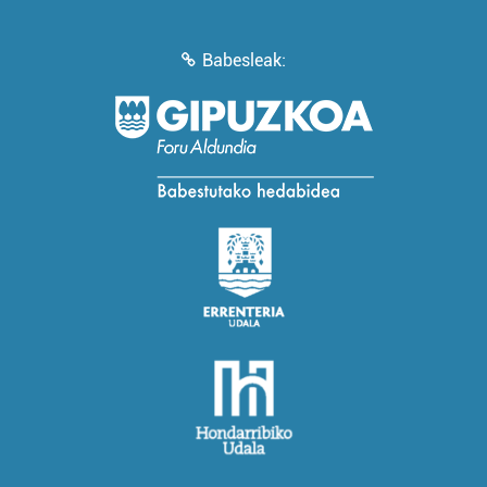
Babesleak: