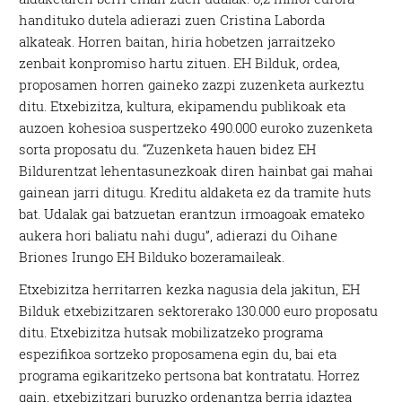
handituko dutela adierazi zuen Cristina Laborda
alkateak. Horren baitan, hiria hobetzen jarraitzeko
zenbait konpromiso hartu zituen. EH Bilduk, ordea,
proposamen horren gaineko zazpi zuzenketa aurkeztu
ditu. Etxebizitza, kultura, ekipamendu publikoak eta
auzoen kohesioa suspertzeko 490.000 euroko zuzenketa
sorta proposatu du. “Zuzenketa hauen bidez EH
Bildurentzat lehentasunezkoak diren hainbat gai mahai
gainean jarri ditugu. Kreditu aldaketa ez da tramite huts
bat. Udalak gai batzuetan erantzun irmoagoak emateko
aukera hori baliatu nahi dugu”, adierazi du Oihane
Briones Irungo EH Bilduko bozeramaileak.
Etxebizitza herritarren kezka nagusia dela jakitun, EH
Bilduk etxebizitzaren sektorerako 130.000 euro proposatu
ditu. Etxebizitza hutsak mobilizatzeko programa
espezifikoa sortzeko proposamena egin du, bai eta
programa egikaritzeko pertsona bat kontratatu. Horrez
gain, etxebizitzari buruzko ordenantza berria idaztea