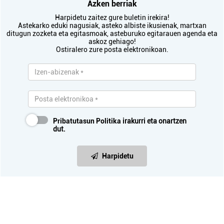
Azken berriak
Harpidetu zaitez gure buletin irekira!
Astekarko eduki nagusiak, asteko albiste ikusienak, martxan
ditugun zozketa eta egitasmoak, asteburuko egitarauen agenda eta
askoz gehiago!
Ostiralero zure posta elektronikoan.
Pribatutasun Politika
irakurri eta onartzen
dut.
Harpidetu