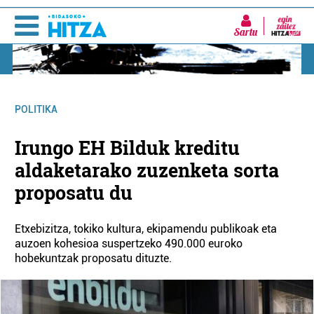
Sartu
POLITIKA
Irungo EH Bilduk kreditu
aldaketarako zuzenketa sorta
proposatu du
Etxebizitza, tokiko kultura, ekipamendu publikoak eta
auzoen kohesioa suspertzeko 490.000 euroko
hobekuntzak proposatu dituzte.