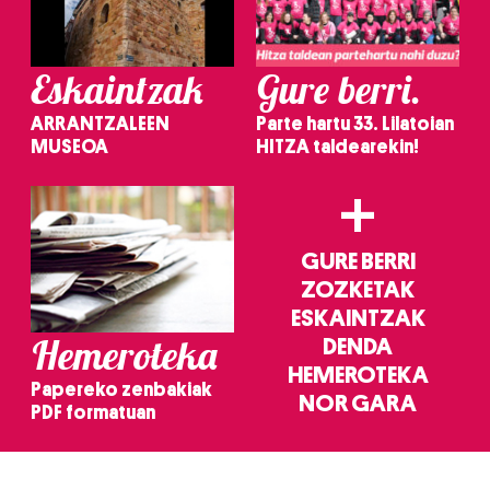
Eskaintzak
Gure berri.
ARRANTZALEEN
Parte hartu 33. Lilatoian
MUSEOA
HITZA taldearekin!
+
GURE BERRI
ZOZKETAK
ESKAINTZAK
Hemeroteka
DENDA
HEMEROTEKA
Papereko zenbakiak
NOR GARA
PDF formatuan