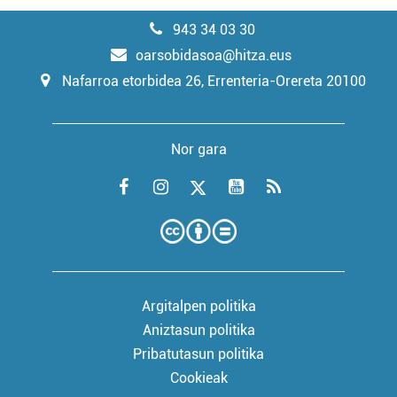
943 34 03 30
oarsobidasoa@hitza.eus
Nafarroa etorbidea 26, Errenteria-Orereta 20100
Nor gara
Argitalpen politika
Aniztasun politika
Pribatutasun politika
Cookieak