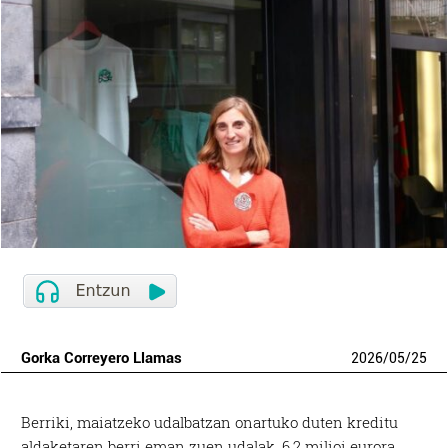
Gorka Correyero Llamas
2026
/
05
/
25
Berriki, maiatzeko udalbatzan onartuko duten kreditu
aldaketaren berri eman zuen udalak. 6,2 milioi eurora