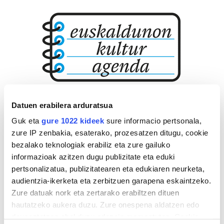
Datuen erabilera arduratsua
Guk eta
gure 1022 kideek
sure informacio pertsonala,
zure IP zenbakia, esaterako, prozesatzen ditugu, cookie
bezalako teknologiak erabiliz eta zure gailuko
informazioak azitzen dugu publizitate eta eduki
pertsonalizatua, publizitatearen eta edukiaren neurketa,
audientzia-ikerketa eta zerbitzuen garapena eskaintzeko.
Zure datuak nork eta zertarako erabiltzen dituen
hautatzeko aukera duzu. Zure onespena aldatzen edo
deuseztatzen ahal duzu edozein momentutan, Cookie