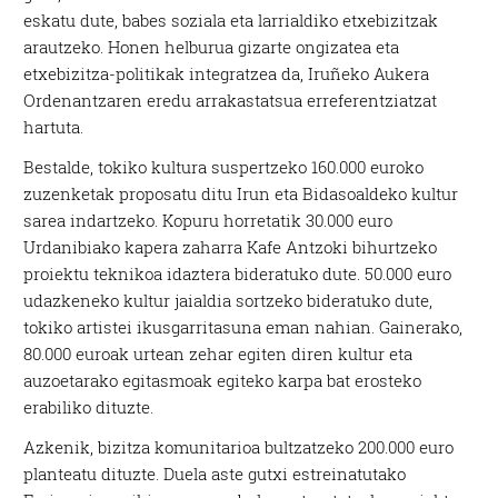
eskatu dute, babes soziala eta larrialdiko etxebizitzak
arautzeko. Honen helburua gizarte ongizatea eta
etxebizitza-politikak integratzea da, Iruñeko Aukera
Ordenantzaren eredu arrakastatsua erreferentziatzat
hartuta.
Bestalde, tokiko kultura suspertzeko 160.000 euroko
zuzenketak proposatu ditu Irun eta Bidasoaldeko kultur
sarea indartzeko. Kopuru horretatik 30.000 euro
Urdanibiako kapera zaharra Kafe Antzoki bihurtzeko
proiektu teknikoa idaztera bideratuko dute. 50.000 euro
udazkeneko kultur jaialdia sortzeko bideratuko dute,
tokiko artistei ikusgarritasuna eman nahian. Gainerako,
80.000 euroak urtean zehar egiten diren kultur eta
auzoetarako egitasmoak egiteko karpa bat erosteko
erabiliko dituzte.
Azkenik, bizitza komunitarioa bultzatzeko 200.000 euro
planteatu dituzte. Duela aste gutxi estreinatutako