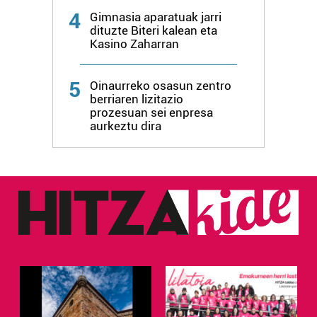
4
Gimnasia aparatuak jarri
dituzte Biteri kalean eta
Kasino Zaharran
5
Oinaurreko osasun zentro
berriaren lizitazio
prozesuan sei enpresa
aurkeztu dira