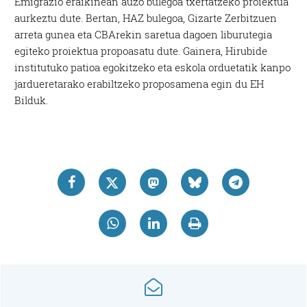
Emigrazio eraikinean auzo bulegoa txertatzeko proiektua
aurkeztu dute. Bertan, HAZ bulegoa, Gizarte Zerbitzuen
arreta gunea eta CBArekin saretua dagoen liburutegia
egiteko proiektua propoasatu dute. Gainera, Hirubide
institutuko patioa egokitzeko eta eskola orduetatik kanpo
jardueretarako erabiltzeko proposamena egin du EH
Bilduk.