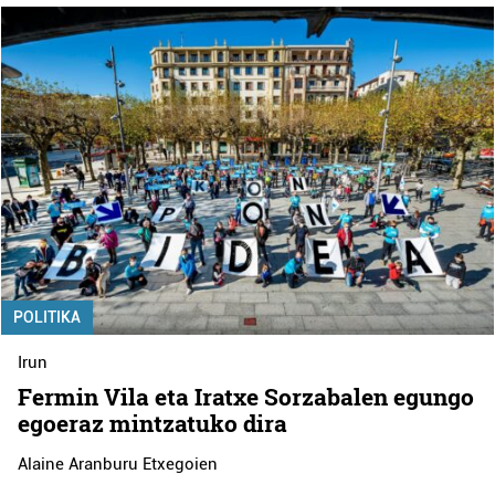
POLITIKA
Irun
Fermin Vila eta Iratxe Sorzabalen egungo
egoeraz mintzatuko dira
Alaine Aranburu Etxegoien