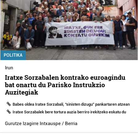
POLITIKA
Irun
Iratxe Sorzabalen kontrako euroagindu
bat onartu du Parisko Instrukzio
Auzitegiak
Babes oldea Iratxe Sorzabali, “sinisten dizugu” pankartaren atzean
Iratxe Sorzabalek bere tortura auzia berriro irekitzeko eskatu du
Gurutze Izagirre Intxauspe / Berria