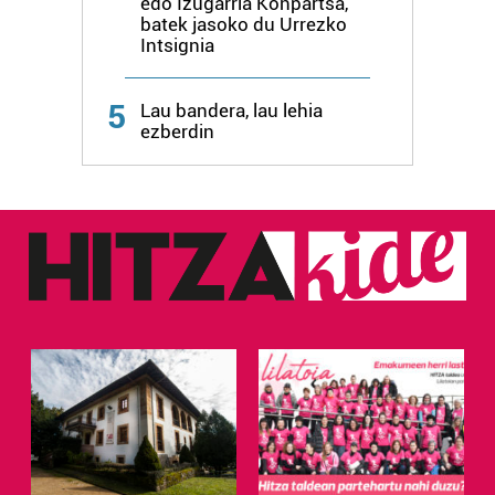
edo Izugarria Konpartsa,
batek jasoko du Urrezko
Intsignia
5
Lau bandera, lau lehia
ezberdin