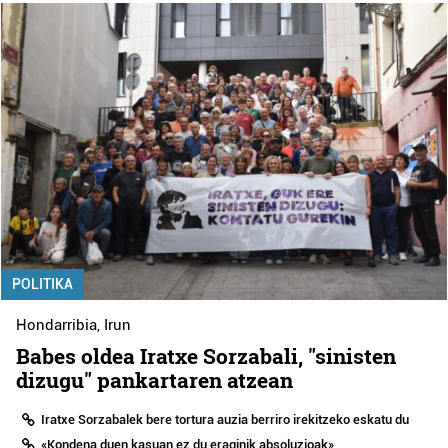
POLITIKA
Hondarribia
,
Irun
Babes oldea Iratxe Sorzabali, "sinisten
dizugu" pankartaren atzean
Iratxe Sorzabalek bere tortura auzia berriro irekitzeko eskatu du
«Kondena duen kasuan ez du eraginik absoluzioak»