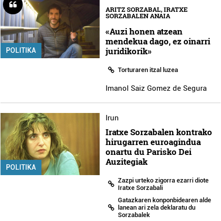
ARITZ SORZABAL, IRATXE
SORZABALEN ANAIA
«Auzi honen atzean
mendekua dago, ez oinarri
juridikorik»
POLITIKA
Torturaren itzal luzea
Imanol Saiz Gomez de Segura
Irun
Iratxe Sorzabalen kontrako
hirugarren euroagindua
onartu du Parisko Dei
Auzitegiak
POLITIKA
Zazpi urteko zigorra ezarri diote
Iratxe Sorzabali
Gatazkaren konponbidearen alde
lanean ari zela deklaratu du
Sorzabalek