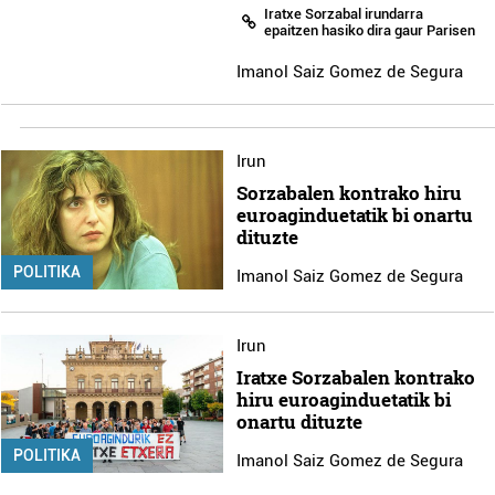
Iratxe Sorzabal irundarra
epaitzen hasiko dira gaur Parisen
Imanol Saiz Gomez de Segura
Irun
Sorzabalen kontrako hiru
euroaginduetatik bi onartu
dituzte
POLITIKA
Imanol Saiz Gomez de Segura
Irun
Iratxe Sorzabalen kontrako
hiru euroaginduetatik bi
onartu dituzte
POLITIKA
Imanol Saiz Gomez de Segura