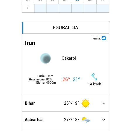
31
1
2
3
4
5
6
EGURALDIA
Iturria:
Irun
Oskarbi
Euria:
1mm
26º
21º
Hezetasuna:
82%
Elurra:
4000m
14 km/h
Bihar
26º
19º
Asteartea
27º
18º