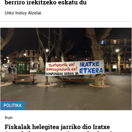
berriro irekitzeko eskatu du
Urko Iridoy Alzelai
POLITIKA
Irun
Fiskalak helegitea jarriko dio Iratxe