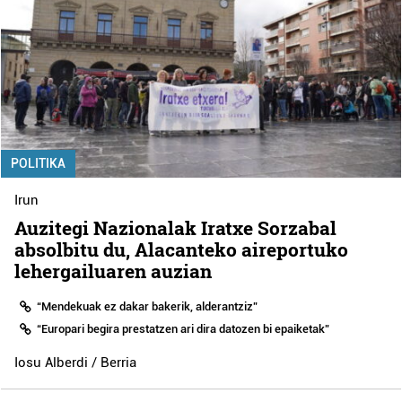
POLITIKA
Irun
Auzitegi Nazionalak Iratxe Sorzabal
absolbitu du, Alacanteko aireportuko
lehergailuaren auzian
“Mendekuak ez dakar bakerik, alderantziz”
“Europari begira prestatzen ari dira datozen bi epaiketak”
Iosu Alberdi / Berria