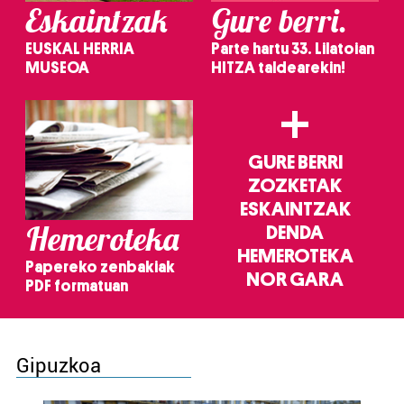
Eskaintzak
Gure berri.
EUSKAL HERRIA
Parte hartu 33. Lilatoian
MUSEOA
HITZA taldearekin!
+
GURE BERRI
ZOZKETAK
ESKAINTZAK
Hemeroteka
DENDA
HEMEROTEKA
Papereko zenbakiak
NOR GARA
PDF formatuan
Gipuzkoa