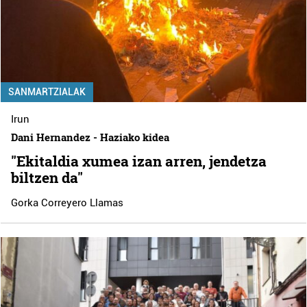
SANMARTZIALAK
Irun
Dani Hernandez - Haziako kidea
"Ekitaldia xumea izan arren, jendetza
biltzen da"
Gorka Correyero Llamas