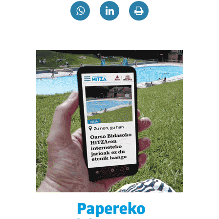
interes komertzial legitimoetan babesten dira. Ikusi gure
bazkideen zerrenda, beren ustez zein helburutarako
duten interes legitimoa eta horren aurka nola egin
dezakezun ikusteko.
Lortu zure datu pertsonalak prozesatzeko moduari
buruzko informazio gehiago eta ezarri zure lehentasunak
datuen atalean. Edozein unetan alda edo ken dezakezu
zure baimena Cookieen adierazpenean.
Webgune honek cookie propioak eta hirugarrenen cookie-
fitxategiak erabiltzen ditu. Zure esperientzia eta
zerbitzuak hobetzeko asmoz, cookie teknologiaz
baliatzen gara. Ohar hau onartuz gero, teknologia hori
erabiltzeko baimen esplizitua ematen diguzu.
Gehiago
irakurri