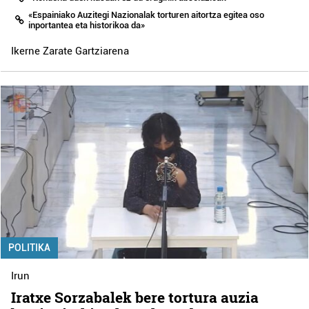
«Espainiako Auzitegi Nazionalak torturen aitortza egitea oso
inportantea eta historikoa da»
Ikerne Zarate Gartziarena
POLITIKA
Irun
Iratxe Sorzabalek bere tortura auzia