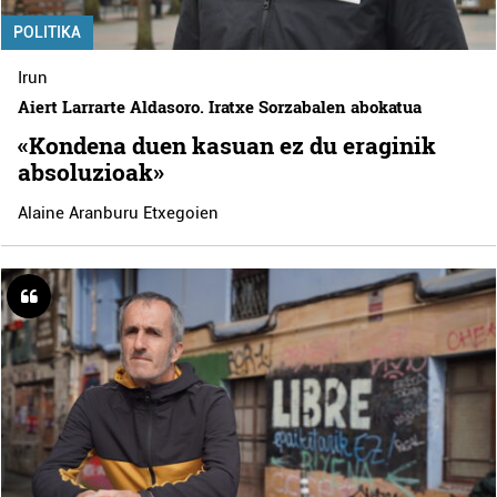
POLITIKA
Irun
Aiert Larrarte Aldasoro. Iratxe Sorzabalen abokatua
«Kondena duen kasuan ez du eraginik
absoluzioak»
Alaine Aranburu Etxegoien