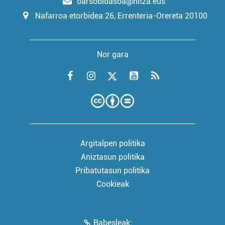
oarsobidasoa@hitza.eus
Nafarroa etorbidea 26, Errenteria-Orereta 20100
Nor gara
Argitalpen politika
Aniztasun politika
Pribatutasun politika
Cookieak
Babesleak: