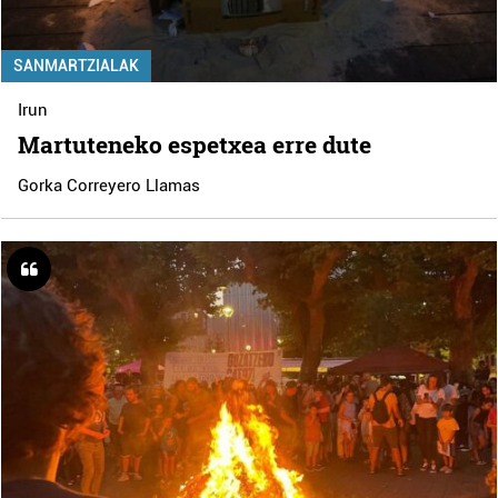
SANMARTZIALAK
Irun
Martuteneko espetxea erre dute
Gorka Correyero Llamas