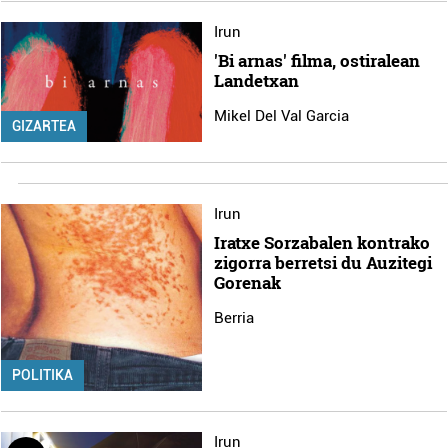
Irun
'Bi arnas' filma, ostiralean
Landetxan
Mikel Del Val Garcia
GIZARTEA
Irun
Iratxe Sorzabalen kontrako
zigorra berretsi du Auzitegi
Gorenak
Berria
POLITIKA
Irun