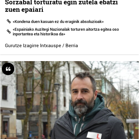
Sorzabal torturatu egin zutela ebatzi
zuen epaiari
«Kondena duen kasuan ez du eraginik absoluzioak»
«Espainiako Auzitegi Nazionalak torturen aitortza egitea oso
inportantea eta historikoa da»
Gurutze Izagirre Intxauspe / Berria