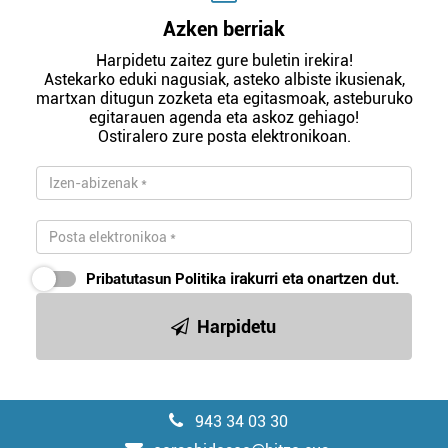
Azken berriak
Harpidetu zaitez gure buletin irekira!
Astekarko eduki nagusiak, asteko albiste ikusienak,
martxan ditugun zozketa eta egitasmoak, asteburuko
egitarauen agenda eta askoz gehiago!
Ostiralero zure posta elektronikoan.
Pribatutasun Politika
irakurri eta onartzen dut.
Harpidetu
943 34 03 30