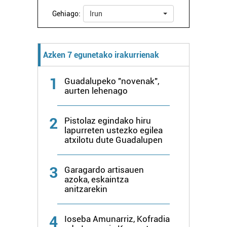
Gehiago:
Irun
Azken 7 egunetako irakurrienak
1
Guadalupeko "novenak",
aurten lehenago
2
Pistolaz egindako hiru
lapurreten ustezko egilea
atxilotu dute Guadalupen
3
Garagardo artisauen
azoka, eskaintza
anitzarekin
4
Ioseba Amunarriz, Kofradia