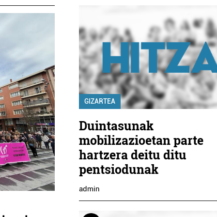
GIZARTEA
Duintasunak
mobilizazioetan parte
hartzera deitu ditu
pentsiodunak
admin