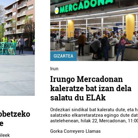
GIZARTEA
Irun
Irungo Mercadonan
kaleratze bat izan dela
salatu du ELAk
Ordezkari sindikal bat kaleratu dute, eta h
hobetzeko
salatzeko elkarretaratzea egingo dute da
astelehenean, hilak 22, Mercadonan, 11:0
e
Gorka Correyero Llamas
ileek