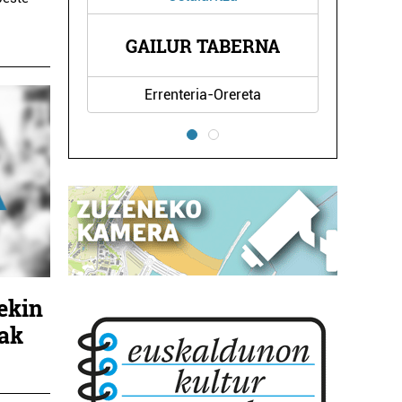
ERNA
JAKOBE PSIKOTERAPIA
reta
Errenteria-Orereta
ekin
lak