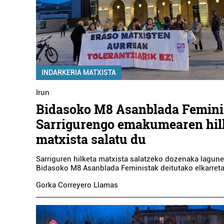
INDARKERIA MATXISTA
Irun
Bidasoko M8 Asanblada Femini
Sarrigurengo emakumearen hil
matxista salatu du
Sarriguren hilketa matxista salatzeko dozenaka lagune
Bidasoko M8 Asanblada Feministak deitutako elkarreta
Gorka Correyero Llamas