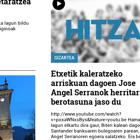
taratzea
a lagun bildu
siginoak
GIZARTEA
Etxetik kaleratzeko
arriskuan dagoen Jose
Angel Serranok herrita
berotasuna jaso du
http://www.youtube.com/watch?
v=poxaWNxsBys&feature=youtu.be Hama
lagun elkartu dira gaur, Biteri kalean dag
Santander bankuaren bulegoaren parean,
Angel Serranoren egoera salatzeko. Era b