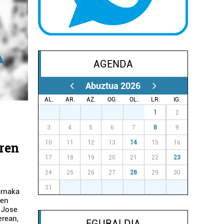
AGENDA
Abuztua 2026
AL.
AR.
AZ.
OG.
OL.
LR.
IG.
27
28
29
30
31
1
2
3
4
5
6
7
8
9
10
11
12
13
14
15
16
rren
17
18
19
20
21
22
23
24
25
26
27
28
29
30
31
1
2
3
4
5
6
rnaka
oen
 Jose
erean,
EGURALDIA