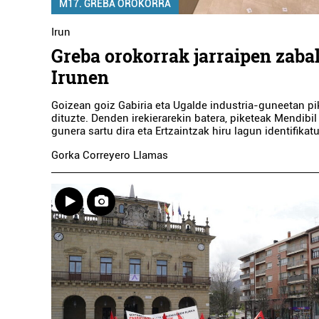
M17. GREBA OROKORRA
Irun
Greba orokorrak jarraipen zaba
Irunen
Goizean goiz Gabiria eta Ugalde industria-guneetan pi
dituzte. Denden irekierarekin batera, piketeak Mendibil
gunera sartu dira eta Ertzaintzak hiru lagun identifikatu
Gorka Correyero Llamas
Ostalaritza