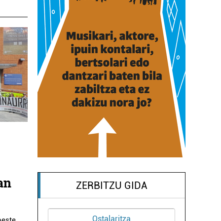
an
ZERBITZU GIDA
a
Osasungintza
beste