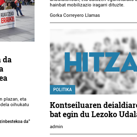
hainbat mobilizazio iragarri dituzte.
JAKOBE PSIKOTERAPIA
GAILUR TAB
Gorka Correyero Llamas
Errenteria-Orereta
Errenteria-Ore
a da
a
lea
POLITIKA
n plazan, eta
Kontseiluaren deialdiar
 dela oihukatu
bat egin du Lezoko Uda
ezinbestekoa da”
admin