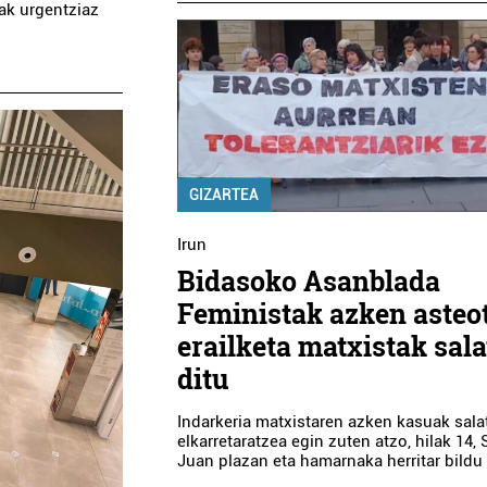
zak urgentziaz
GIZARTEA
Irun
Bidasoko Asanblada
Feministak azken asteo
erailketa matxistak sal
ditu
Indarkeria matxistaren azken kasuak sal
elkarretaratzea egin zuten atzo, hilak 14,
Juan plazan eta hamarnaka herritar bildu 