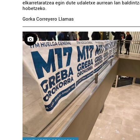
elkarretaratzea egin dute udaletxe aurrean lan baldint
hobetzeko.
Gorka Correyero Llamas