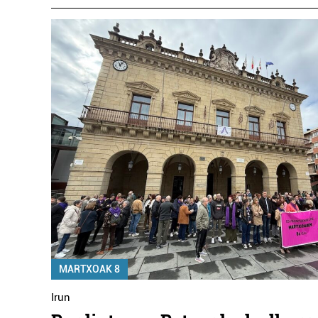
MARTXOAK 8
Irun