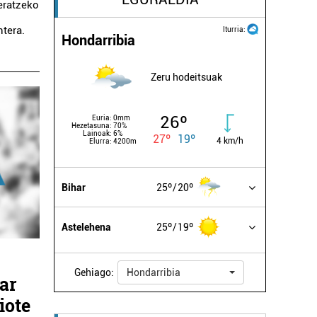
eratzeko
ntera.
Iturria:
Hondarribia
Zeru hodeitsuak
26º
Euria:
0mm
Hezetasuna:
70%
Lainoak:
6%
27º
19º
4 km/h
Elurra:
4200m
Bihar
25º
20º
Astelehena
25º
19º
Gehiago:
Hondarribia
ar
iote