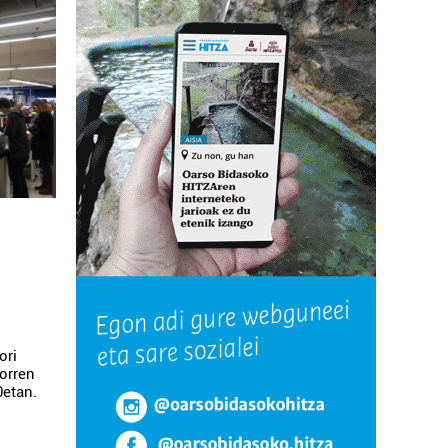
ori
torren
0etan.