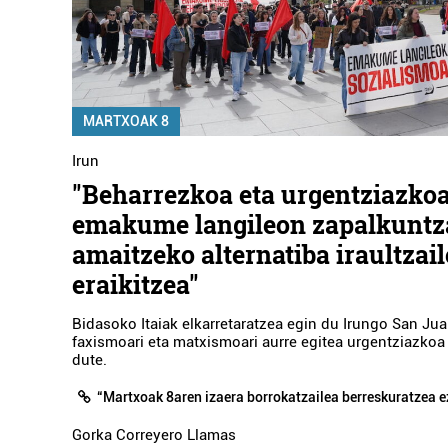
GAILUR TABERNA
Errenteria-Orereta
MARTXOAK 8
Irun
"Beharrezkoa eta urgentziazko
emakume langileon zapalkuntz
amaitzeko alternatiba iraultzai
eraikitzea"
Bidasoko Itaiak elkarretaratzea egin du Irungo San Jua
faxismoari eta matxismoari aurre egitea urgentziazkoa
dute.
“Martxoak 8aren izaera borrokatzailea berreskuratzea 
Gorka Correyero Llamas