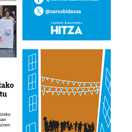
tako
atu
atzeko
 San
ziren.