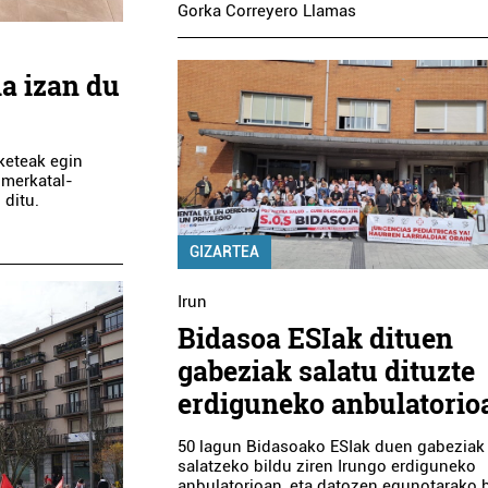
Gorka Correyero Llamas
la izan du
keteak egin
 merkatal-
 ditu.
GIZARTEA
Irun
Bidasoa ESIak dituen
gabeziak salatu dituzte
erdiguneko anbulatorio
50 lagun Bidasoako ESIak duen gabeziak
salatzeko bildu ziren Irungo erdiguneko
Osasungintza
Ostalaritz
anbulatorioan, eta datozen egunotarako 