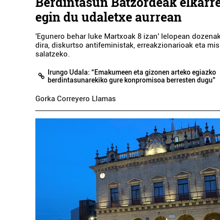
Berdintasun Batzordeak elkarre
egin du udaletxe aurrean
'Egunero behar luke Martxoak 8 izan' lelopean dozenak
dira, diskurtso antifeministak, erreakzionarioak eta mi
salatzeko.
Irungo Udala: “Emakumeen eta gizonen arteko egiazko
berdintasunarekiko gure konpromisoa berresten dugu”
Gorka Correyero Llamas