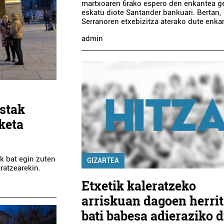
martxoaren 6rako espero den enkantea g
eskatu diote Santander bankuari. Bertan,
Serranoren etxebizitza aterako dute enka
admin
stak
keta
k bat egin zuten
GIZARTEA
ratzearekin.
Etxetik kaleratzeko
arriskuan dagoen herrit
bati babesa adieraziko d