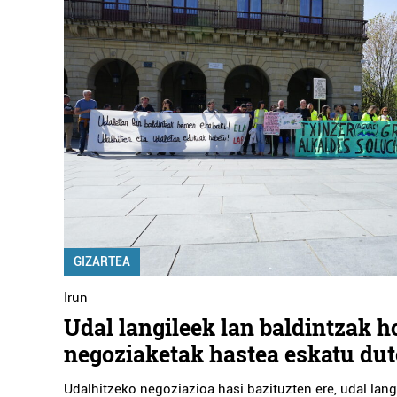
GIZARTEA
Irun
Udal langileek lan baldintzak 
negoziaketak hastea eskatu dut
Udalhitzeko negoziazioa hasi bazituzten ere, udal lang