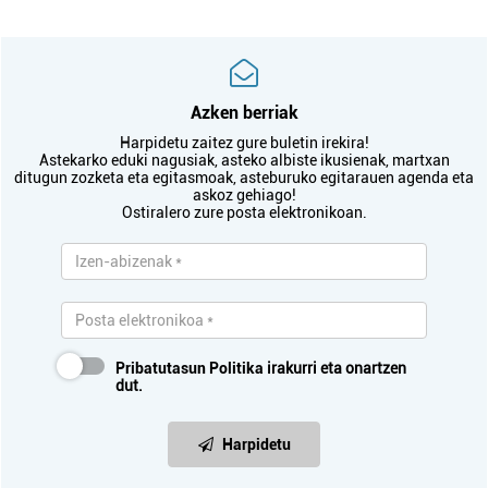
Azken berriak
Harpidetu zaitez gure buletin irekira!
Astekarko eduki nagusiak, asteko albiste ikusienak, martxan
ditugun zozketa eta egitasmoak, asteburuko egitarauen agenda eta
askoz gehiago!
Ostiralero zure posta elektronikoan.
Pribatutasun Politika
irakurri eta onartzen
dut.
Harpidetu