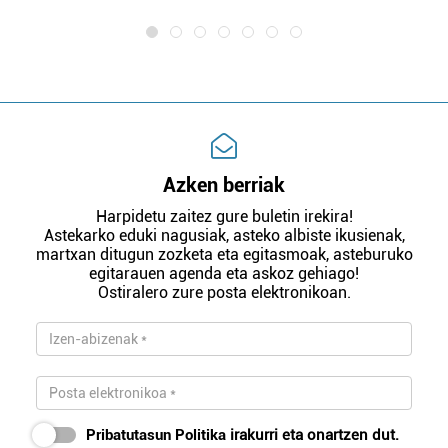
Azken berriak
Harpidetu zaitez gure buletin irekira!
Astekarko eduki nagusiak, asteko albiste ikusienak,
martxan ditugun zozketa eta egitasmoak, asteburuko
egitarauen agenda eta askoz gehiago!
Ostiralero zure posta elektronikoan.
Pribatutasun Politika
irakurri eta onartzen dut.