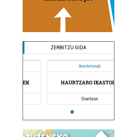
ZERBITZU GIDA
Ikastetxeak
AEK
HAURTZARO IKASTOLA
PA
Oiartzun