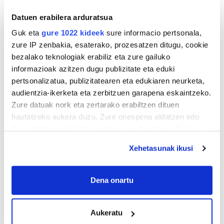
Datuen erabilera arduratsua
Guk eta
gure 1022 kideek
sure informacio pertsonala,
zure IP zenbakia, esaterako, prozesatzen ditugu, cookie
bezalako teknologiak erabiliz eta zure gailuko
informazioak azitzen dugu publizitate eta eduki
pertsonalizatua, publizitatearen eta edukiaren neurketa,
audientzia-ikerketa eta zerbitzuen garapena eskaintzeko.
Zure datuak nork eta zertarako erabiltzen dituen
hautatzeko aukera duzu. Zure onespena aldatzen edo
deuseztatzen ahal duzu edozein momentutan, Cookie
deklaraziotik edo Privacy triggerean klikatuz.
Xehetasunak ikusi
If you allow, we would also like to:
AGENDA
Collect information about your geographical
Dena onartu
location which can be accurate to within several
Abuztua 2026
meters
AL.
AR.
AZ.
OG.
OL.
LR.
IG.
Aukeratu
Identify your device by actively scanning it for
27
28
29
30
31
1
2