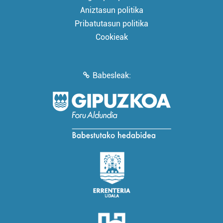
Aniztasun politika
Pribatutasun politika
Cookieak
Babesleak: