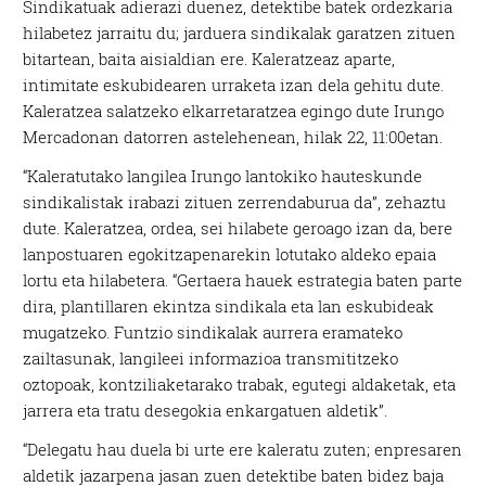
Sindikatuak adierazi duenez, detektibe batek ordezkaria
hilabetez jarraitu du; jarduera sindikalak garatzen zituen
bitartean, baita aisialdian ere. Kaleratzeaz aparte,
intimitate eskubidearen urraketa izan dela gehitu dute.
Kaleratzea salatzeko elkarretaratzea egingo dute Irungo
Mercadonan datorren astelehenean, hilak 22, 11:00etan.
“Kaleratutako langilea Irungo lantokiko hauteskunde
sindikalistak irabazi zituen zerrendaburua da”, zehaztu
dute. Kaleratzea, ordea, sei hilabete geroago izan da, bere
lanpostuaren egokitzapenarekin lotutako aldeko epaia
lortu eta hilabetera. “Gertaera hauek estrategia baten parte
dira, plantillaren ekintza sindikala eta lan eskubideak
mugatzeko. Funtzio sindikalak aurrera eramateko
zailtasunak, langileei informazioa transmititzeko
oztopoak, kontziliaketarako trabak, egutegi aldaketak, eta
jarrera eta tratu desegokia enkargatuen aldetik”.
“Delegatu hau duela bi urte ere kaleratu zuten; enpresaren
aldetik jazarpena jasan zuen detektibe baten bidez baja