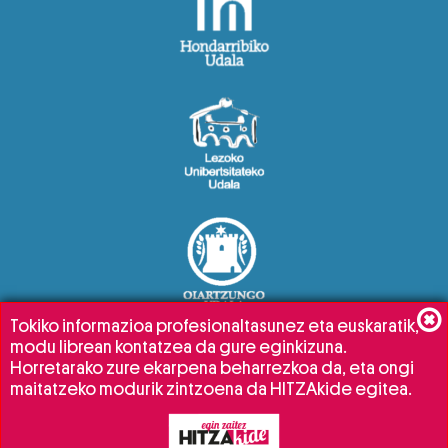
Tokiko informazioa profesionaltasunez eta euskaratik,
modu librean kontatzea da gure eginkizuna.
Horretarako zure ekarpena beharrezkoa da, eta ongi
maitatzeko modurik zintzoena da HITZAkide egitea.