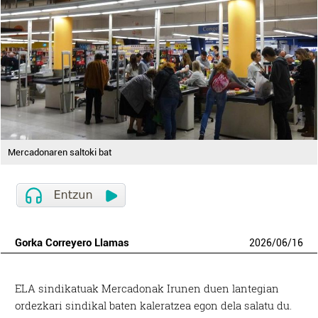
Mercadonaren saltoki bat
Gorka Correyero Llamas
2026
/
06
/
16
ELA sindikatuak Mercadonak Irunen duen lantegian
ordezkari sindikal baten kaleratzea egon dela salatu du.