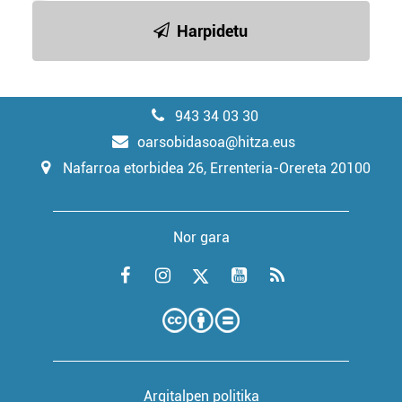
Harpidetu
943 34 03 30
oarsobidasoa@hitza.eus
Nafarroa etorbidea 26, Errenteria-Orereta 20100
Nor gara
Argitalpen politika