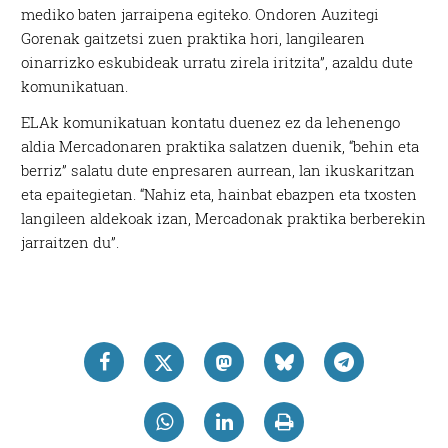
mediko baten jarraipena egiteko. Ondoren Auzitegi
Gorenak gaitzetsi zuen praktika hori, langilearen
oinarrizko eskubideak urratu zirela iritzita”, azaldu dute
komunikatuan.
ELAk komunikatuan kontatu duenez ez da lehenengo
aldia Mercadonaren praktika salatzen duenik, “behin eta
berriz” salatu dute enpresaren aurrean, lan ikuskaritzan
eta epaitegietan. “Nahiz eta, hainbat ebazpen eta txosten
langileen aldekoak izan, Mercadonak praktika berberekin
jarraitzen du”.