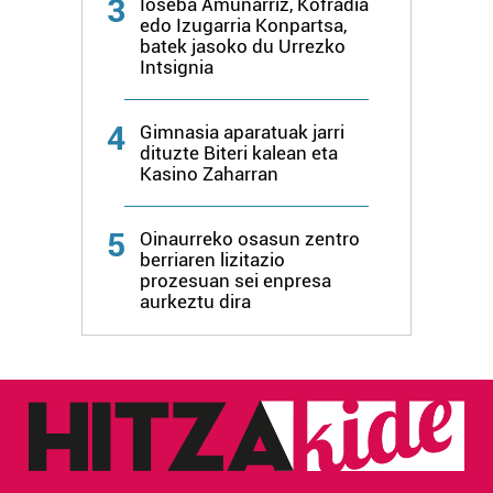
3
Ioseba Amunarriz, Kofradia
edo Izugarria Konpartsa,
batek jasoko du Urrezko
Intsignia
4
Gimnasia aparatuak jarri
dituzte Biteri kalean eta
Kasino Zaharran
5
Oinaurreko osasun zentro
berriaren lizitazio
prozesuan sei enpresa
aurkeztu dira