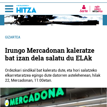
Sartu
GIZARTEA
Irungo Mercadonan kaleratze
bat izan dela salatu du ELAk
Ordezkari sindikal bat kaleratu dute, eta hori salatzeko
elkarretaratzea egingo dute datorren astelehenean, hilak
22, Mercadonan, 11:00etan.