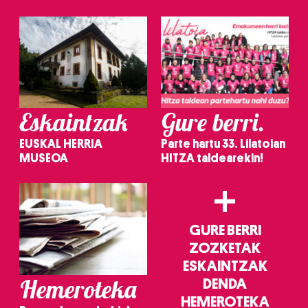
Eskaintzak
Gure berri.
EUSKAL HERRIA
Parte hartu 33. Lilatoian
MUSEOA
HITZA taldearekin!
+
GURE BERRI
ZOZKETAK
ESKAINTZAK
Hemeroteka
DENDA
HEMEROTEKA