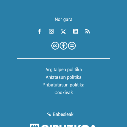
Nor gara
Argitalpen politika
Aniztasun politika
Pribatutasun politika
Cookieak
Babesleak: