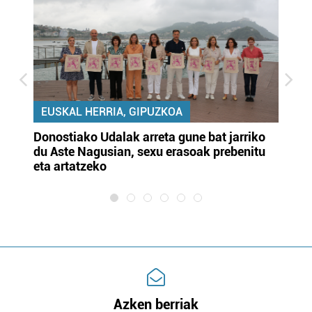
EUSKAL HERRIA, GIPUZKOA
Donostiako Udalak arreta gune bat jarriko
Ur
du Aste Nagusian, sexu erasoak prebenitu
es
eta artatzeko
lu
Azken berriak