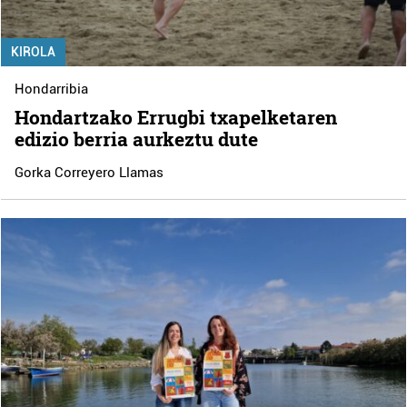
KIROLA
Hondarribia
Hondartzako Errugbi txapelketaren
edizio berria aurkeztu dute
Gorka Correyero Llamas