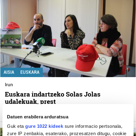
AISIA
EUSKARA
Irun
Euskara indartzeko Solas Jolas
udalekuak, prest
Mikel Del Val Garcia
Datuen erabilera arduratsua
Guk eta
gure 1022 kideek
sure informacio pertsonala,
zure IP zenbakia, esaterako, prozesatzen ditugu, cookie