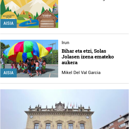
AISIA
Irun
Bihar eta etzi, Solas
Jolasen izena emateko
aukera
Mikel Del Val Garcia
AISIA