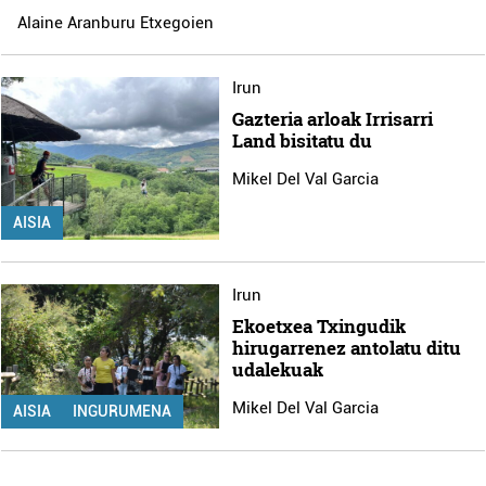
Alaine Aranburu Etxegoien
Irun
Gazteria arloak Irrisarri
Land bisitatu du
Mikel Del Val Garcia
AISIA
Irun
Ekoetxea Txingudik
hirugarrenez antolatu ditu
udalekuak
Mikel Del Val Garcia
AISIA
INGURUMENA