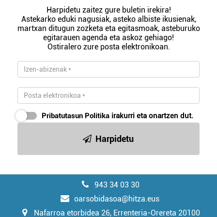
Harpidetu zaitez gure buletin irekira!
Astekarko eduki nagusiak, asteko albiste ikusienak,
martxan ditugun zozketa eta egitasmoak, asteburuko
egitarauen agenda eta askoz gehiago!
Ostiralero zure posta elektronikoan.
Pribatutasun Politika
irakurri eta onartzen dut.
Harpidetu
943 34 03 30
oarsobidasoa@hitza.eus
Nafarroa etorbidea 26, Errenteria-Orereta 20100