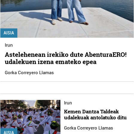
AISIA
Irun
Astelehenean irekiko dute AbenturaERO!
udalekuen izena emateko epea
Gorka Correyero Llamas
Irun
Kemen Dantza Taldeak
udalekuak antolatuko ditu
Gorka Correyero Llamas
AISIA