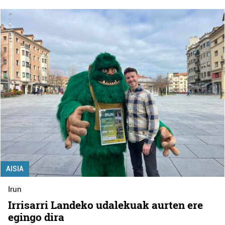
AISIA
Irun
Irrisarri Landeko udalekuak aurten ere
egingo dira