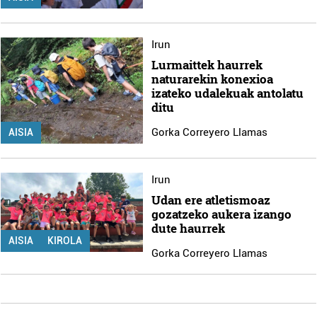
Irun
Lurmaittek haurrek
naturarekin konexioa
izateko udalekuak antolatu
ditu
Gorka Correyero Llamas
AISIA
Irun
Udan ere atletismoaz
gozatzeko aukera izango
dute haurrek
AISIA
KIROLA
Gorka Correyero Llamas