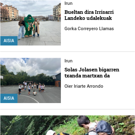
Irun
Bueltan dira Irrisarri
Landeko udalekuak
Gorka Correyero Llamas
AISIA
Irun
Solas Jolasen bigarren
txanda martxan da
Oier Iriarte Arrondo
AISIA