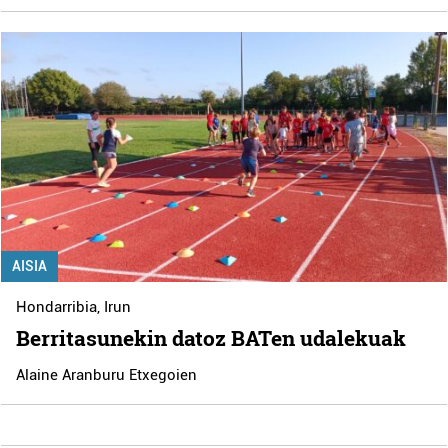
AISIA
Hondarribia
,
Irun
Berritasunekin datoz BATen udalekuak
Alaine Aranburu Etxegoien