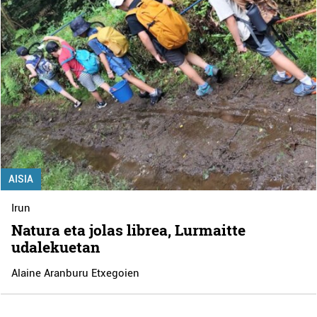
AISIA
Irun
Natura eta jolas librea, Lurmaitte
udalekuetan
Alaine Aranburu Etxegoien