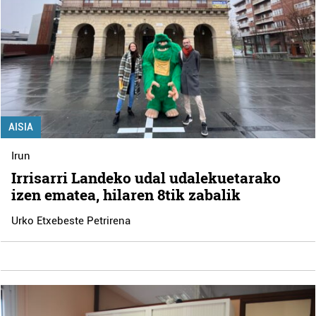
AISIA
Irun
Irrisarri Landeko udal udalekuetarako
izen ematea, hilaren 8tik zabalik
Urko Etxebeste Petrirena