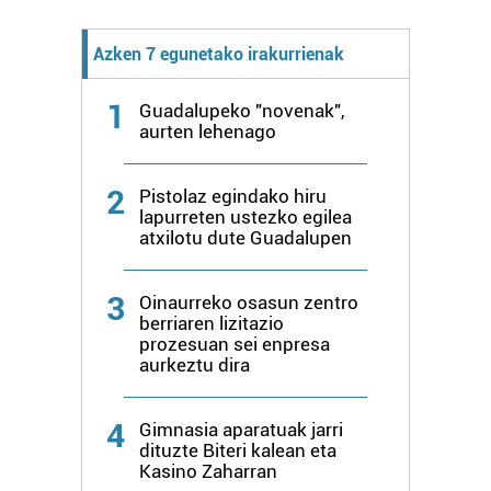
Azken 7 egunetako irakurrienak
1
Guadalupeko "novenak",
aurten lehenago
2
Pistolaz egindako hiru
lapurreten ustezko egilea
atxilotu dute Guadalupen
3
Oinaurreko osasun zentro
berriaren lizitazio
prozesuan sei enpresa
aurkeztu dira
4
Gimnasia aparatuak jarri
dituzte Biteri kalean eta
Kasino Zaharran