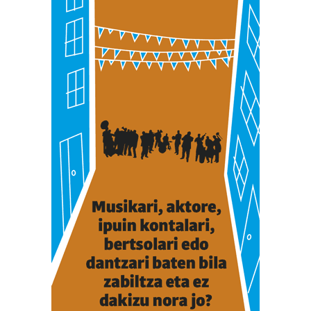
Webgune honek cookie propioak eta hirugarrenen cookie-
fitxategiak erabiltzen ditu. Zure esperientzia eta
zerbitzuak hobetzeko asmoz, cookie teknologiaz
baliatzen gara. Ohar hau onartuz gero, teknologia hori
erabiltzeko baimen esplizitua ematen diguzu.
Gehiago
irakurri