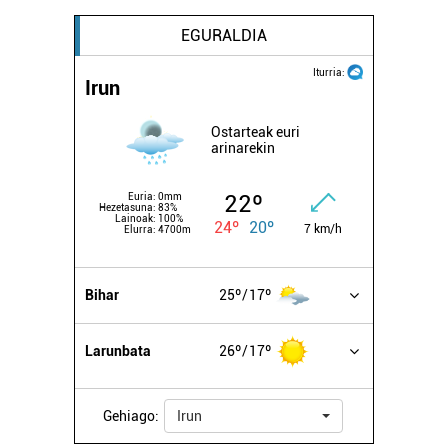
EGURALDIA
Iturria:
Irun
Ostarteak euri
arinarekin
22º
Euria:
0mm
Hezetasuna:
83%
Lainoak:
100%
24º
20º
7 km/h
Elurra:
4700m
Bihar
25º
17º
Larunbata
26º
17º
Gehiago:
Irun