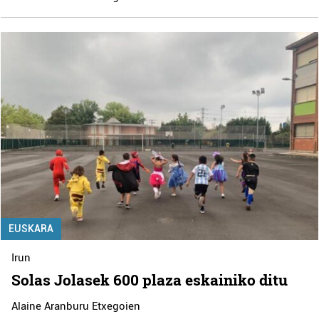
EUSKARA
Irun
Solas Jolasek 600 plaza eskainiko ditu
Alaine Aranburu Etxegoien