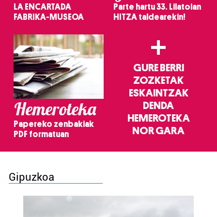
LA ENCARTADA
Parte hartu 33. Lilatoian
FABRIKA-MUSEOA
HITZA taldearekin!
+
GURE BERRI
ZOZKETAK
ESKAINTZAK
Hemeroteka
DENDA
HEMEROTEKA
Papereko zenbakiak
NOR GARA
PDF formatuan
Gipuzkoa