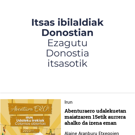
Irun
Abenturaero udalekuetan
maiatzaren 15etik aurrera
ahalko da izena eman
Alaine Aranburu Etxegoien