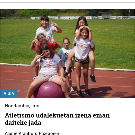
AISIA
Hondarribia
,
Irun
Atletismo udalekuetan izena eman
daiteke jada
Alaine Aranburu Etxegoien