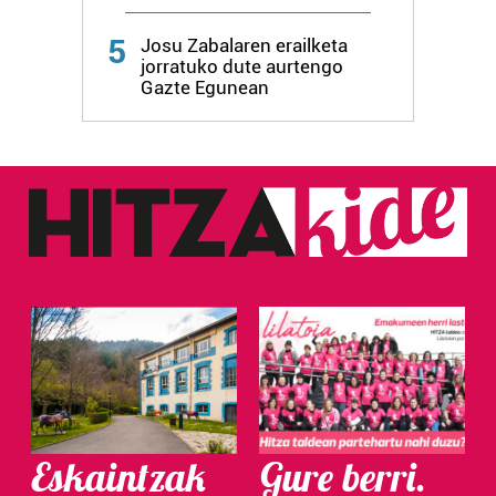
5
Josu Zabalaren erailketa
jorratuko dute aurtengo
Gazte Egunean
Eskaintzak
Gure berri.