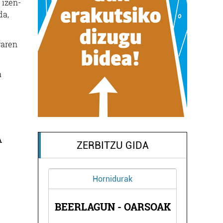
 izen-
da,
raren
a
A
ZERBITZU GIDA
Hornidurak
EGIA
BEERLAGUN - OARSOAK
SAG