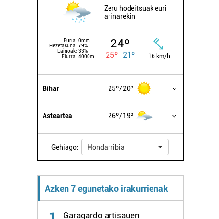
Zeru hodeitsuak euri
arinarekin
24º
Euria:
0mm
Hezetasuna:
79%
Lainoak:
33%
25º
21º
16 km/h
Elurra:
4000m
Bihar
25º
20º
Asteartea
26º
19º
Gehiago:
Hondarribia
Azken 7 egunetako irakurrienak
1
Garagardo artisauen