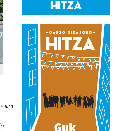
3
/
05
/
11
eku