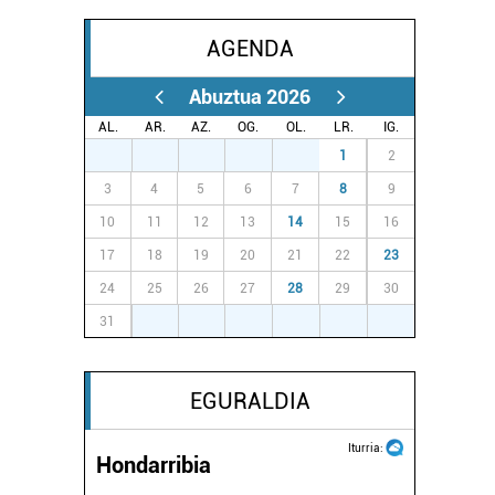
AGENDA
Abuztua 2026
AL.
AR.
AZ.
OG.
OL.
LR.
IG.
27
28
29
30
31
1
2
3
4
5
6
7
8
9
10
11
12
13
14
15
16
17
18
19
20
21
22
23
24
25
26
27
28
29
30
31
1
2
3
4
5
6
EGURALDIA
Iturria:
Hondarribia