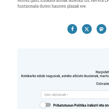
Horrez gain, Euskara arloak adierazi du, HH eta LH1
funtzionala duten haurren plazak ere.
Harpidetu
Astekarko eduki nagusiak, asteko albiste ikusienak, mar
Ostirale
Pribatutasun Politika
irakurri eta on