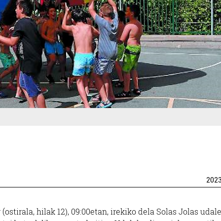
202
ostirala, hilak 12), 09:00etan, irekiko dela Solas Jolas udal