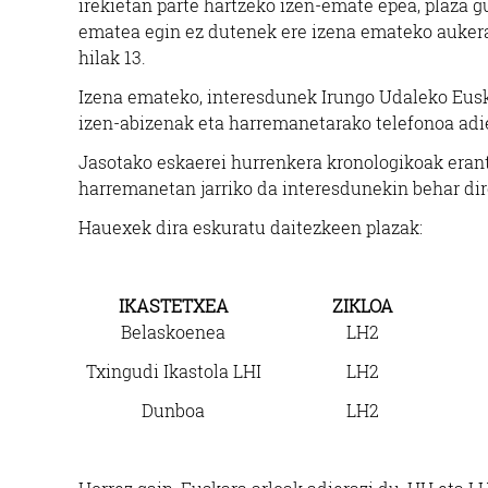
irekietan parte hartzeko izen-emate epea, plaza gu
ematea egin ez dutenek ere izena emateko aukera 
hilak 13.
Izena emateko, interesdunek Irungo Udaleko Eusk
izen-abizenak eta harremanetarako telefonoa adie
Jasotako eskaerei hurrenkera kronologikoak erant
harremanetan jarriko da interesdunekin behar d
Hauexek dira eskuratu daitezkeen plazak:
IKASTETXEA
ZIKLOA
Belaskoenea
LH2
Txingudi Ikastola LHI
LH2
Dunboa
LH2
BEE