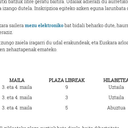
txi batzuk libre geratu baitira. Udalak adierazi du aurretiko
izango dutela. Inskripzioa egiteko azken eguna larunbata 
ara sailera
mezu elektroniko
bat bidali beharko dute, haur
raziz.
zungo zaiela iragarri du udal erakundeak, eta Euskara arlo
iren zehaztapenak emateko.
MAILA
PLAZA LIBREAK
HILABETE
3. eta 4. maila
9
Uztaila
3. eta 4. maila
3
Uztaila
Hornidurak
Ostalaritza
3. eta 4. maila
5
Abuztua
RLAGUN - OARSOAK
SAGAR ZULO ERRET