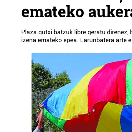
emateko auker
Plaza gutxi batzuk libre geratu direnez, 
izena emateko epea. Larunbatera arte e