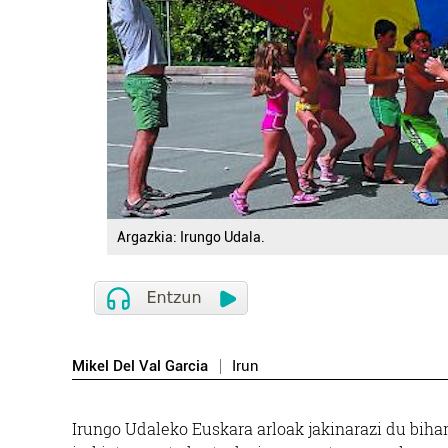
Argazkia: Irungo Udala.
Mikel Del Val Garcia
Irun
Irungo Udaleko Euskara arloak jakinarazi du bihar (