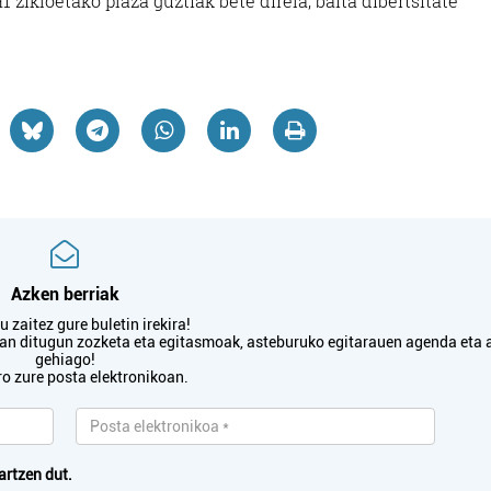
 zikloetako plaza guztiak bete direla, baita dibertsitate
Oiartzun
Lezo
Azken berriak
 zaitez gure buletin irekira!
txan ditugun zozketa eta egitasmoak, asteburuko egitarauen agenda eta 
gehiago!
ro zure posta elektronikoan.
artzen dut.