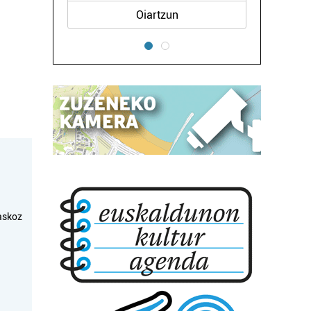
Oiartzun
askoz