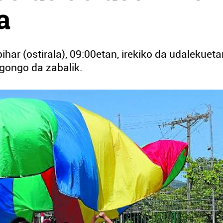
a
bihar (ostirala), 09:00etan, irekiko da udalekueta
gongo da zabalik.