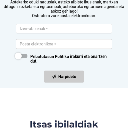
Astekarko eduki nagusiak, asteko albiste ikusienak, martxan
ditugun zozketa eta egitasmoak, asteburuko egitarauen agenda eta
askoz gehiago!
Ostiralero zure posta elektronikoan.
Pribatutasun Politika
irakurri eta onartzen
dut.
Harpidetu