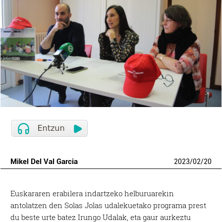
Mikel Del Val Garcia
2023
/
02
/
20
Euskararen erabilera indartzeko helburuarekin
antolatzen den Solas Jolas udalekuetako programa prest
du beste urte batez Irungo Udalak, eta gaur aurkeztu