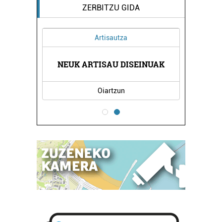
ZERBITZU GIDA
Artisautza
N
NEUK ARTISAU DISEINUAK
Oiartzun