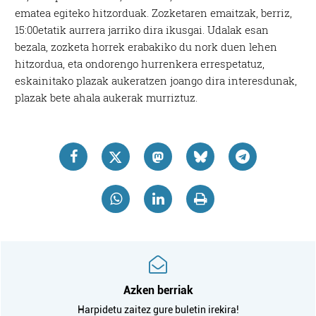
ematea egiteko hitzorduak. Zozketaren emaitzak, berriz,
15:00etatik aurrera jarriko dira ikusgai. Udalak esan
bezala, zozketa horrek erabakiko du nork duen lehen
hitzordua, eta ondorengo hurrenkera errespetatuz,
eskainitako plazak aukeratzen joango dira interesdunak,
plazak bete ahala aukerak murriztuz.
Azken berriak
Harpidetu zaitez gure buletin irekira!