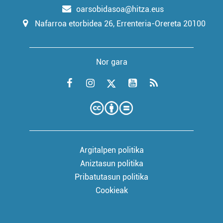
oarsobidasoa@hitza.eus
Nafarroa etorbidea 26, Errenteria-Orereta 20100
Nor gara
Argitalpen politika
Aniztasun politika
Pribatutasun politika
Cookieak