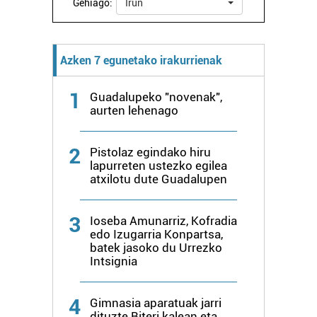
Gehiago:
Irun
Azken 7 egunetako irakurrienak
1
Guadalupeko "novenak",
aurten lehenago
2
Pistolaz egindako hiru
lapurreten ustezko egilea
atxilotu dute Guadalupen
3
Ioseba Amunarriz, Kofradia
edo Izugarria Konpartsa,
batek jasoko du Urrezko
Intsignia
4
Gimnasia aparatuak jarri
dituzte Biteri kalean eta