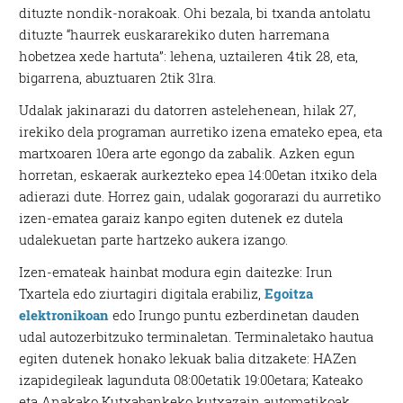
dituzte nondik-norakoak. Ohi bezala, bi txanda antolatu
dituzte “haurrek euskararekiko duten harremana
hobetzea xede hartuta”: lehena, uztaileren 4tik 28, eta,
bigarrena, abuztuaren 2tik 31ra.
Udalak jakinarazi du datorren astelehenean, hilak 27,
irekiko dela programan aurretiko izena emateko epea, eta
martxoaren 10era arte egongo da zabalik. Azken egun
horretan, eskaerak aurkezteko epea 14:00etan itxiko dela
adierazi dute. Horrez gain, udalak gogorarazi du aurretiko
izen-ematea garaiz kanpo egiten dutenek ez dutela
udalekuetan parte hartzeko aukera izango.
Izen-emateak hainbat modura egin daitezke: Irun
Txartela edo ziurtagiri digitala erabiliz,
Egoitza
elektronikoan
edo Irungo puntu ezberdinetan dauden
udal autozerbitzuko terminaletan. Terminaletako hautua
egiten dutenek honako lekuak balia ditzakete: HAZen
izapidegileak lagunduta 08:00etatik 19:00etara; Kateako
eta Anakako Kutxabankeko kutxazain automatikoak