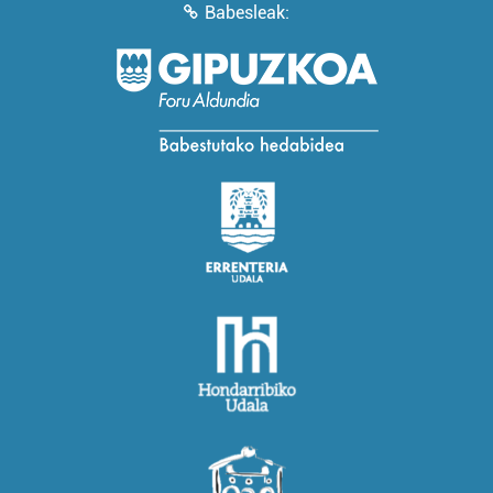
Babesleak: