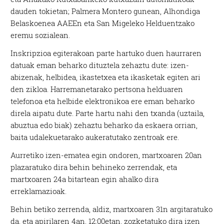
dauden tokietan; Palmera Montero gunean, Alhondiga
Belaskoenea AAEEn eta San Migeleko Helduentzako
eremu sozialean.
Inskripzioa egiterakoan parte hartuko duen haurraren
datuak eman beharko dituztela zehaztu dute: izen-
abizenak, helbidea, ikastetxea eta ikasketak egiten ari
den zikloa. Harremanetarako pertsona helduaren
telefonoa eta helbide elektronikoa ere eman beharko
direla aipatu dute. Parte hartu nahi den txanda (uztaila,
abuztua edo biak) zehaztu beharko da eskaera orrian,
baita udalekuetarako aukeratutako zentroak ere.
Aurretiko izen-ematea egin ondoren, martxoaren 20an
plazaratuko dira behin behineko zerrendak, eta
martxoaren 24a bitartean egin ahalko dira
erreklamazioak.
Behin betiko zerrenda, aldiz, martxoaren 31n argitaratuko
da, eta apirilaren 4an, 12:00etan, zozketatuko dira izen