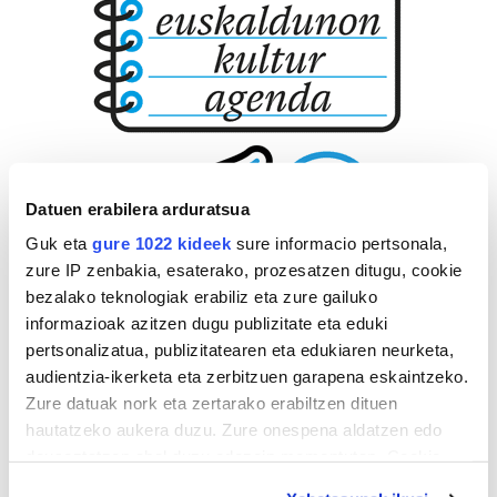
Datuen erabilera arduratsua
Guk eta
gure 1022 kideek
sure informacio pertsonala,
zure IP zenbakia, esaterako, prozesatzen ditugu, cookie
bezalako teknologiak erabiliz eta zure gailuko
informazioak azitzen dugu publizitate eta eduki
pertsonalizatua, publizitatearen eta edukiaren neurketa,
audientzia-ikerketa eta zerbitzuen garapena eskaintzeko.
Zure datuak nork eta zertarako erabiltzen dituen
hautatzeko aukera duzu. Zure onespena aldatzen edo
deuseztatzen ahal duzu edozein momentutan, Cookie
deklaraziotik edo Privacy triggerean klikatuz.