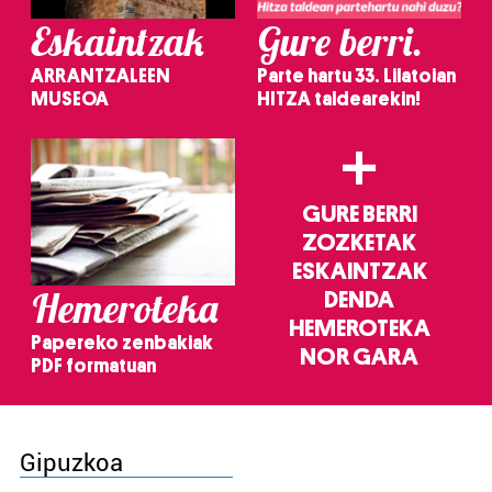
Eskaintzak
Gure berri.
ARRANTZALEEN
Parte hartu 33. Lilatoian
MUSEOA
HITZA taldearekin!
+
GURE BERRI
ZOZKETAK
ESKAINTZAK
Hemeroteka
DENDA
HEMEROTEKA
Papereko zenbakiak
NOR GARA
PDF formatuan
Gipuzkoa