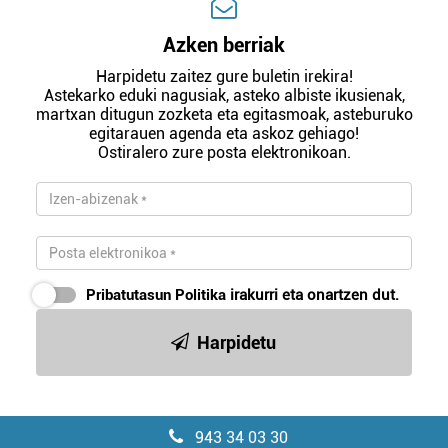
Azken berriak
Harpidetu zaitez gure buletin irekira!
Astekarko eduki nagusiak, asteko albiste ikusienak,
martxan ditugun zozketa eta egitasmoak, asteburuko
egitarauen agenda eta askoz gehiago!
Ostiralero zure posta elektronikoan.
Pribatutasun Politika
irakurri eta onartzen dut.
Harpidetu
943 34 03 30