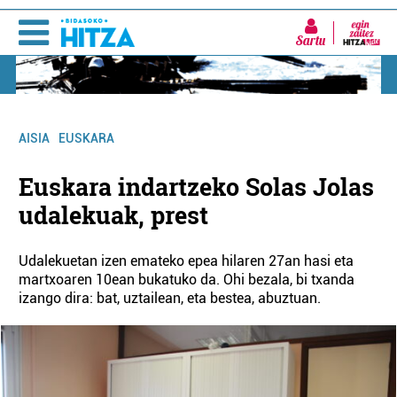
Sartu
AISIA
EUSKARA
Euskara indartzeko Solas Jolas
udalekuak, prest
Udalekuetan izen emateko epea hilaren 27an hasi eta
martxoaren 10ean bukatuko da. Ohi bezala, bi txanda
izango dira: bat, uztailean, eta bestea, abuztuan.