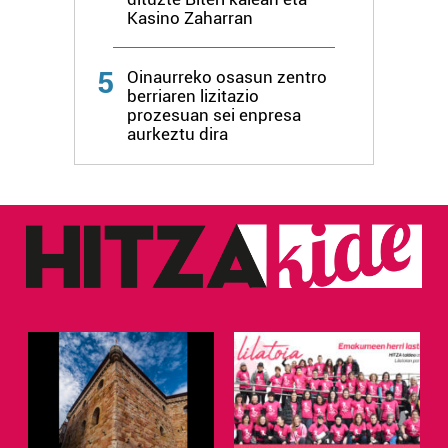
Kasino Zaharran
5
Oinaurreko osasun zentro
berriaren lizitazio
prozesuan sei enpresa
aurkeztu dira