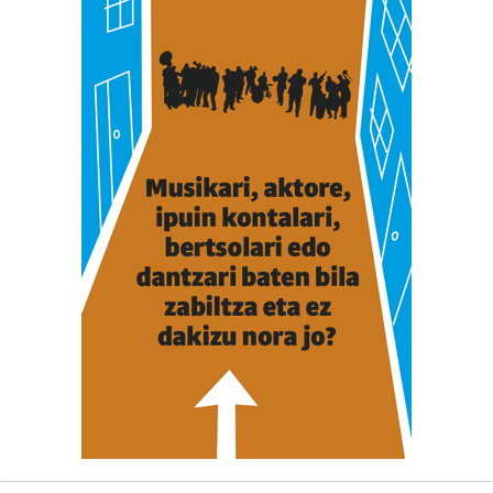
Bazkide batzuek ez dizute baimenik eskatzen, eta beren
interes komertzial legitimoetan babesten dira. Ikusi gure
bazkideen zerrenda, beren ustez zein helburutarako
duten interes legitimoa eta horren aurka nola egin
dezakezun ikusteko.
Lortu zure datu pertsonalak prozesatzeko moduari
buruzko informazio gehiago eta ezarri zure lehentasunak
datuen atalean. Edozein unetan alda edo ken dezakezu
zure baimena Cookieen adierazpenean.
Webgune honek cookie propioak eta hirugarrenen cookie-
fitxategiak erabiltzen ditu. Zure esperientzia eta
zerbitzuak hobetzeko asmoz, cookie teknologiaz
baliatzen gara. Ohar hau onartuz gero, teknologia hori
erabiltzeko baimen esplizitua ematen diguzu.
Gehiago
irakurri