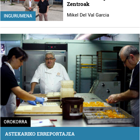
Zentroak
Mikel Del Val Garcia
INGURUMENA
OROKORRA
ASTEKARIKO ERREPORTAJEA