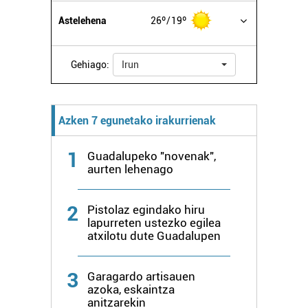
Astelehena
26º
19º
Gehiago:
Irun
Azken 7 egunetako irakurrienak
1
Guadalupeko "novenak",
aurten lehenago
2
Pistolaz egindako hiru
lapurreten ustezko egilea
atxilotu dute Guadalupen
3
Garagardo artisauen
azoka, eskaintza
anitzarekin