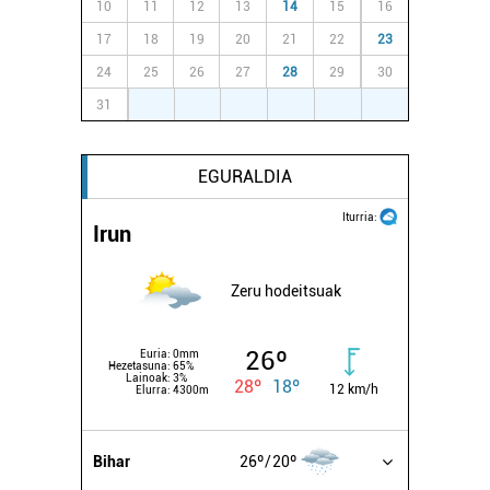
10
11
12
13
14
15
16
17
18
19
20
21
22
23
24
25
26
27
28
29
30
31
1
2
3
4
5
6
EGURALDIA
Iturria:
Irun
Zeru hodeitsuak
26º
Euria:
0mm
Hezetasuna:
65%
Lainoak:
3%
28º
18º
12 km/h
Elurra:
4300m
Bihar
26º
20º