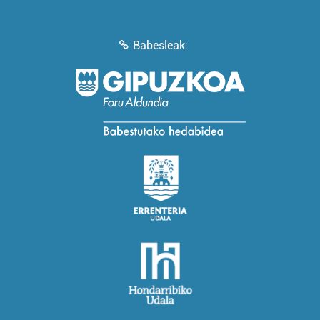
Babesleak: