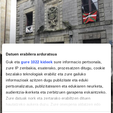
Datuen erabilera arduratsua
Guk eta
gure 1022 kideek
sure informacio pertsonala,
zure IP zenbakia, esaterako, prozesatzen ditugu, cookie
bezalako teknologiak erabiliz eta zure gailuko
informazioak azitzen dugu publizitate eta eduki
pertsonalizatua, publizitatearen eta edukiaren neurketa,
audientzia-ikerketa eta zerbitzuen garapena eskaintzeko.
Zure datuak nork eta zertarako erabiltzen dituen
hautatzeko aukera duzu. Zure onespena aldatzen edo
deuseztatzen ahal duzu edozein momentutan, Cookie