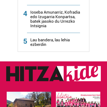
4
Ioseba Amunarriz, Kofradia
edo Izugarria Konpartsa,
batek jasoko du Urrezko
Intsignia
5
Lau bandera, lau lehia
ezberdin