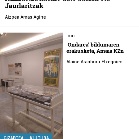
Jaurlaritzak
Aizpea Amas Agirre
Irun
'Ondarea' bildumaren
erakusketa, Amaia KZn
Alaine Aranburu Etxegoien
GIZARTEA
KULTURA