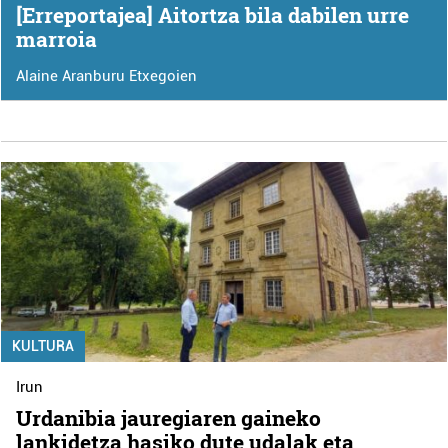
[Erreportajea] Aitortza bila dabilen urre
marroia
Alaine Aranburu Etxegoien
KULTURA
Irun
Urdanibia jauregiaren gaineko
lankidetza hasiko dute udalak eta