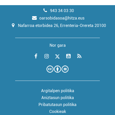
943 34 03 30
oarsobidasoa@hitza.eus
Nafarroa etorbidea 26, Errenteria-Orereta 20100
Nor gara
Argitalpen politika
Aniztasun politika
Pribatutasun politika
Cookieak