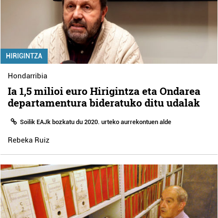
HIRIGINTZA
Hondarribia
Ia 1,5 milioi euro Hirigintza eta Ondarea
departamentura bideratuko ditu udalak
Soilik EAJk bozkatu du 2020. urteko aurrekontuen alde
Rebeka Ruiz