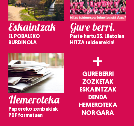
Eskaintzak
Gure berri.
EL POBALEKO
Parte hartu 33. Lilatoian
BURDINOLA
HITZA taldearekin!
+
GURE BERRI
ZOZKETAK
ESKAINTZAK
Hemeroteka
DENDA
HEMEROTEKA
Papereko zenbakiak
NOR GARA
PDF formatuan