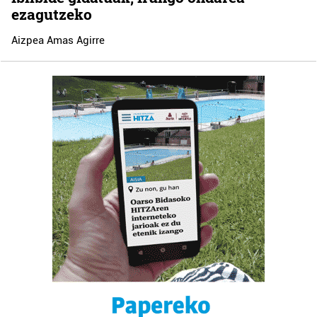
ezagutzeko
Aizpea Amas Agirre