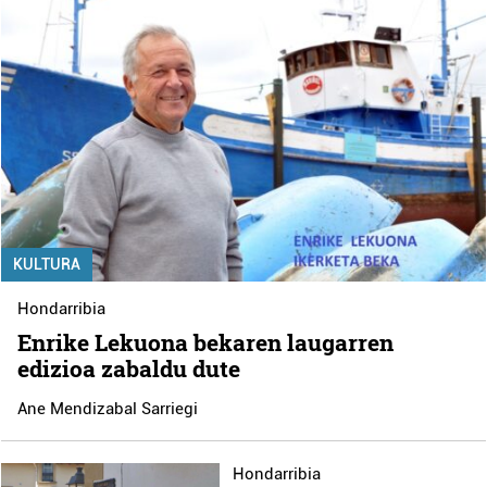
KULTURA
Hondarribia
Enrike Lekuona bekaren laugarren
edizioa zabaldu dute
Ane Mendizabal Sarriegi
Hondarribia