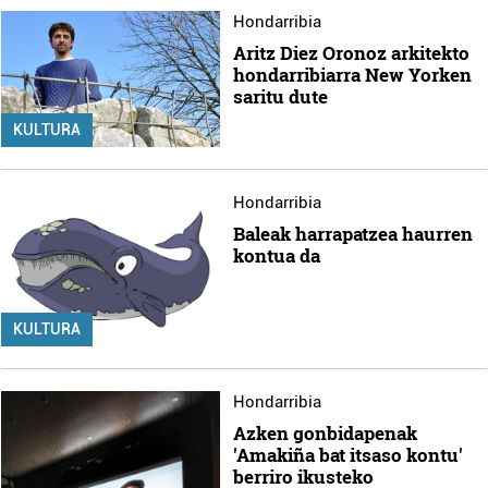
Hondarribia
Aritz Diez Oronoz arkitekto
hondarribiarra New Yorken
saritu dute
KULTURA
Hondarribia
Baleak harrapatzea haurren
kontua da
KULTURA
Hondarribia
Azken gonbidapenak
'Amakiña bat itsaso kontu'
berriro ikusteko