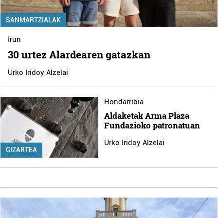
SANMARTZIALAK
Irun
30 urtez Alardearen gatazkan
Urko Iridoy Alzelai
Hondarribia
Aldaketak Arma Plaza
Fundazioko patronatuan
Urko Iridoy Alzelai
GIZARTEA