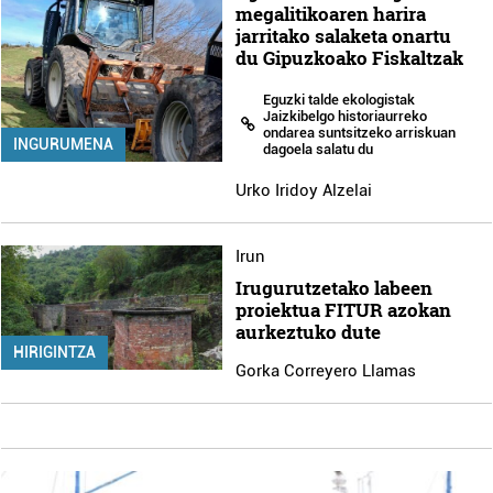
megalitikoaren harira
jarritako salaketa onartu
du Gipuzkoako Fiskaltzak
Eguzki talde ekologistak
Jaizkibelgo historiaurreko
ondarea suntsitzeko arriskuan
INGURUMENA
dagoela salatu du
Urko Iridoy Alzelai
Irun
Irugurutzetako labeen
proiektua FITUR azokan
aurkeztuko dute
HIRIGINTZA
Gorka Correyero Llamas