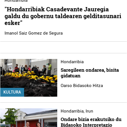
Hondarribia
"Hondarribiak Casadevante Jauregia
galdu du gobernu taldearen gelditasunari
esker"
Imanol Saiz Gomez de Segura
Hondarribia
Saregileen ondarea, bisita
gidatuan
Oarso Bidasoko Hitza
KULTURA
Hondarribia
,
Irun
Ondare bizia erakutsiko du
Bidasoko Interpretazio