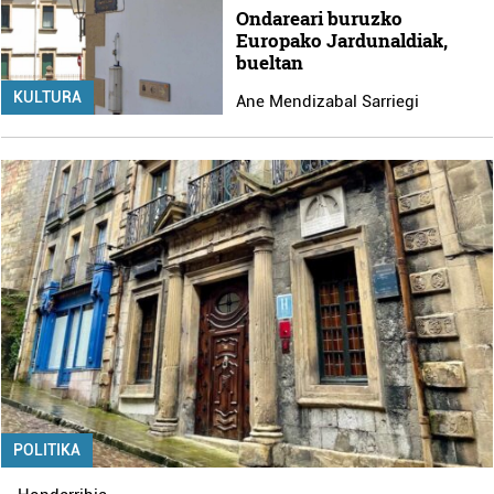
Ondareari buruzko
Europako Jardunaldiak,
bueltan
KULTURA
Ane Mendizabal Sarriegi
POLITIKA