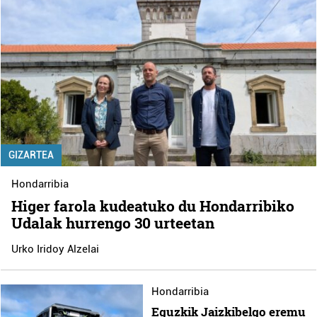
GIZARTEA
Hondarribia
Higer farola kudeatuko du Hondarribiko
Udalak hurrengo 30 urteetan
Urko Iridoy Alzelai
Hondarribia
Eguzkik Jaizkibelgo eremu