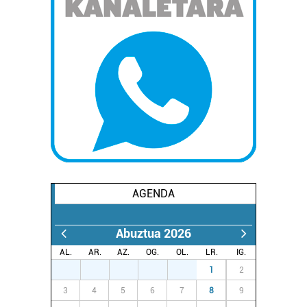
AGENDA
Abuztua 2026
AL.
AR.
AZ.
OG.
OL.
LR.
IG.
27
28
29
30
31
1
2
3
4
5
6
7
8
9