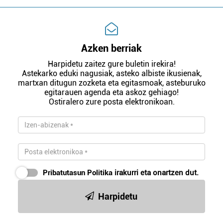
Azken berriak
Harpidetu zaitez gure buletin irekira!
Astekarko eduki nagusiak, asteko albiste ikusienak,
martxan ditugun zozketa eta egitasmoak, asteburuko
egitarauen agenda eta askoz gehiago!
Ostiralero zure posta elektronikoan.
Pribatutasun Politika
irakurri eta onartzen dut.
Harpidetu