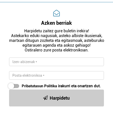
Azken berriak
Harpidetu zaitez gure buletin irekira!
Astekarko eduki nagusiak, asteko albiste ikusienak,
martxan ditugun zozketa eta egitasmoak, asteburuko
egitarauen agenda eta askoz gehiago!
Ostiralero zure posta elektronikoan.
Pribatutasun Politika
irakurri eta onartzen dut.
Harpidetu