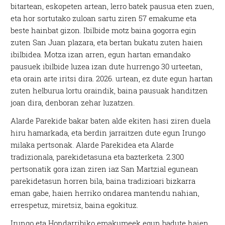
bitartean, eskopeten artean, lerro batek pausua eten zuen,
eta hor sortutako zuloan sartu ziren 57 emakume eta
beste hainbat gizon. Ibilbide motz baina gogorra egin
zuten San Juan plazara, eta bertan bukatu zuten haien
ibilbidea. Motza izan arren, egun hartan emandako
pausuek ibilbide luzea izan dute hurrengo 30 urteetan,
eta orain arte iritsi dira. 2026. urtean, ez dute egun hartan
zuten helburua lortu oraindik, baina pausuak handitzen
joan dira, denboran zehar luzatzen.
Alarde Parekide bakar baten alde ekiten hasi ziren duela
hiru hamarkada, eta berdin jarraitzen dute egun Irungo
milaka pertsonak. Alarde Parekidea eta Alarde
tradizionala, parekidetasuna eta bazterketa. 2.300
pertsonatik gora izan ziren iaz San Martzial egunean
parekidetasun horren bila, baina tradizioari bizkarra
eman gabe, haien herriko ondarea mantendu nahian,
errespetuz, miretsiz, baina egokituz.
Irungo eta Hondarribiko emakumeek egun badute haien