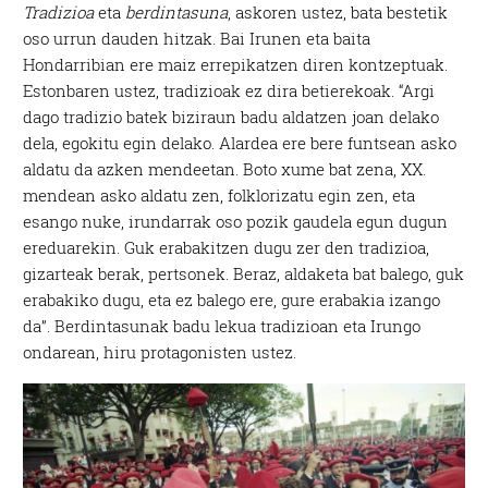
Tradizioa
eta
berdintasuna
, askoren ustez, bata bestetik
oso urrun dauden hitzak. Bai Irunen eta baita
Hondarribian ere maiz errepikatzen diren kontzeptuak.
Estonbaren ustez, tradizioak ez dira betierekoak. “Argi
dago tradizio batek biziraun badu aldatzen joan delako
dela, egokitu egin delako. Alardea ere bere funtsean asko
aldatu da azken mendeetan. Boto xume bat zena, XX.
mendean asko aldatu zen, folklorizatu egin zen, eta
esango nuke, irundarrak oso pozik gaudela egun dugun
ereduarekin. Guk erabakitzen dugu zer den tradizioa,
gizarteak berak, pertsonek. Beraz, aldaketa bat balego, guk
erabakiko dugu, eta ez balego ere, gure erabakia izango
da”. Berdintasunak badu lekua tradizioan eta Irungo
ondarean, hiru protagonisten ustez.