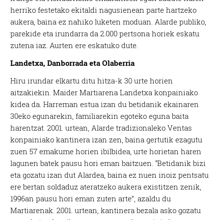
herriko festetako ekitaldi nagusienean parte hartzeko
aukera, baina ez nahiko luketen moduan. Alarde publiko,
parekide eta irundarra da 2.000 pertsona horiek eskatu
zutena iaz. Aurten ere eskatuko dute.
Landetxa, Danborrada eta Olaberria
Hiru irundar elkartu ditu
hitza-
k 30 urte horien
aitzakiekin. Maider Martiarena Landetxa konpainiako
kidea da. Harreman estua izan du betidanik ekainaren
30eko egunarekin, familiarekin egoteko eguna baita
harentzat. 2001. urtean, Alarde tradizionaleko Ventas
konpainiako kantinera izan zen, baina gertutik ezagutu
zuen 57 emakume horien ibilbidea, urte horietan haren
lagunen batek pausu hori eman baitzuen. “Betidanik bizi
eta gozatu izan dut Alardea, baina ez nuen inoiz pentsatu
ere bertan soldaduz ateratzeko aukera existitzen zenik,
1996an pausu hori eman zuten arte”, azaldu du
Martiarenak. 2001. urtean, kantinera bezala asko gozatu