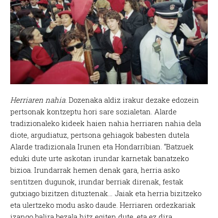
Herriaren nahia
. Dozenaka aldiz irakur dezake edozein
pertsonak kontzeptu hori sare sozialetan. Alarde
tradizionaleko kideek haien nahia herriaren nahia dela
diote, argudiatuz, pertsona gehiagok babesten dutela
Alarde tradizionala Irunen eta Hondarribian. “Batzuek
eduki dute urte askotan irundar karnetak banatzeko
bizioa. Irundarrak hemen denak gara, herria asko
sentitzen dugunok, irundar berriak direnak, festak
gutxiago bizitzen dituztenak… Jaiak eta herria bizitzeko
eta ulertzeko modu asko daude. Herriaren ordezkariak
izango balira bezala hitz egiten dute, eta ez dira