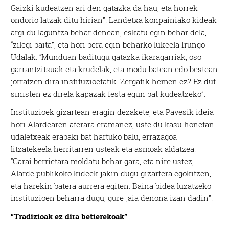
Gaizki kudeatzen ari den gatazka da hau, eta horrek
ondorio latzak ditu hirian”. Landetxa konpainiako kideak
argi du laguntza behar denean, eskatu egin behar dela,
“zilegi baita”, eta hori bera egin beharko lukeela Irungo
Udalak. “Munduan baditugu gatazka ikaragarriak, oso
garrantzitsuak eta krudelak, eta modu batean edo bestean
jorratzen dira instituzioetatik. Zergatik hemen ez? Ez dut
sinisten ez direla kapazak festa egun bat kudeatzeko”.
Instituzioek gizartean eragin dezakete, eta Pavesik ideia
hori Alardearen aferara eramanez, uste du kasu honetan
udaletxeak erabaki bat hartuko balu, errazagoa
litzatekeela herritarren usteak eta asmoak aldatzea.
“Garai berrietara moldatu behar gara, eta nire ustez,
Alarde publikoko kideek jakin dugu gizartera egokitzen,
eta harekin batera aurrera egiten. Baina bidea luzatzeko
instituzioen beharra dugu, gure jaia denona izan dadin”.
“Tradizioak ez dira betierekoak”