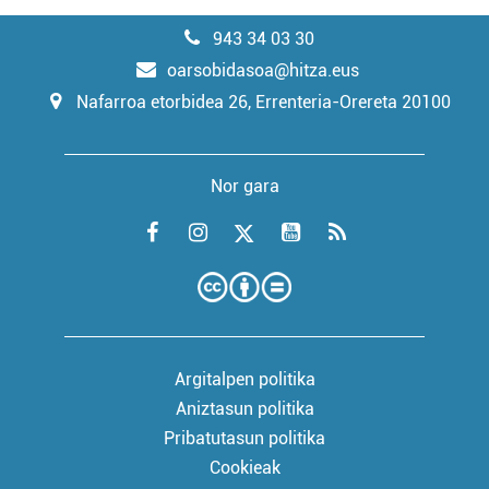
943 34 03 30
oarsobidasoa@hitza.eus
Nafarroa etorbidea 26, Errenteria-Orereta 20100
Nor gara
Argitalpen politika
Aniztasun politika
Pribatutasun politika
Cookieak