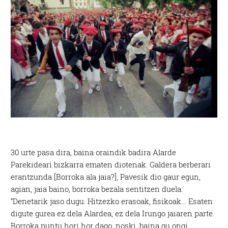
30 urte pasa dira, baina oraindik badira Alarde
Parekideari bizkarra ematen diotenak. Galdera berberari
erantzunda [Borroka ala jaia?], Pavesik dio gaur egun,
agian, jaia baino, borroka bezala sentitzen duela:
“Denetarik jaso dugu. Hitzezko erasoak, fisikoak… Esaten
digute gurea ez dela Alardea, ez dela Irungo jaiaren parte.
Borroka puntu hori hor dago, noski, baina gu ongi