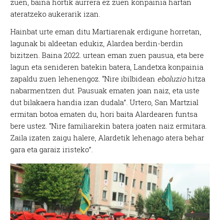
zuen, baina hortik aurrera ez zuen konpainia hartan
ateratzeko aukerarik izan.
Hainbat urte eman ditu Martiarenak erdigune horretan,
lagunak bi aldeetan edukiz, Alardea berdin-berdin
bizitzen. Baina 2022. urtean eman zuen pausua, eta bere
lagun eta senideren batekin batera, Landetxa konpainia
zapaldu zuen lehenengoz. “Nire ibilbidean
eboluzio
hitza
nabarmentzen dut. Pausuak ematen joan naiz, eta uste
dut bilakaera handia izan dudala”. Urtero, San Martzial
ermitan botoa ematen du, hori baita Alardearen funtsa
bere ustez.
“Nire familiarekin batera joaten naiz ermitara.
Zaila izaten zaigu halere, Alardetik lehenago atera behar
gara eta garaiz iristeko”.