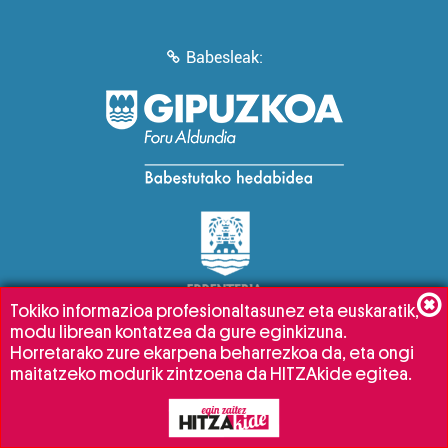
Babesleak:
Tokiko informazioa profesionaltasunez eta euskaratik,
modu librean kontatzea da gure eginkizuna.
Horretarako zure ekarpena beharrezkoa da, eta ongi
maitatzeko modurik zintzoena da HITZAkide egitea.