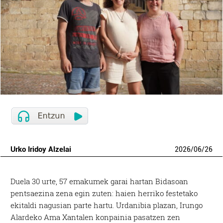
Urko Iridoy Alzelai
2026
/
06
/
26
D
uela 30 urte, 57 emakumek garai hartan Bidasoan
pentsaezina zena egin zuten: haien herriko festetako
ekitaldi nagusian parte hartu. Urdanibia plazan, Irungo
Alardeko Ama Xantalen konpainia pasatzen zen