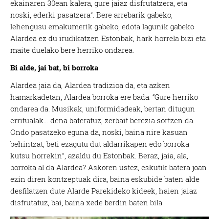
ekainaren 30ean kalera, gure jaiaz disfrutatzera, eta
noski, ederki pasatzera”. Bere arrebarik gabeko,
lehengusu emakumerik gabeko, edota lagunik gabeko
Alardea ez du irudikatzen Estonbak, hark horrela bizi eta
maite duelako bere herriko ondarea.
Bi alde, jai bat, bi borroka
Alardea jaia da, Alardea tradizioa da, eta azken
hamarkadetan, Alardea borroka ere bada. “Gure herriko
ondarea da. Musikak, uniformidadeak, bertan ditugun
erritualak… dena bateratuz, zerbait berezia sortzen da.
Ondo pasatzeko eguna da, noski, baina nire kasuan
behintzat, beti ezagutu dut aldarrikapen edo borroka
kutsu horrekin”, azaldu du Estonbak. Beraz, jaia, ala,
borroka al da Alardea? Askoren ustez, eskutik batera joan
ezin diren kontzeptuak dira, baina eskubide baten alde
desfilatzen dute Alarde Parekideko kideek, haien jaiaz
disfrutatuz, bai, baina xede berdin baten bila.