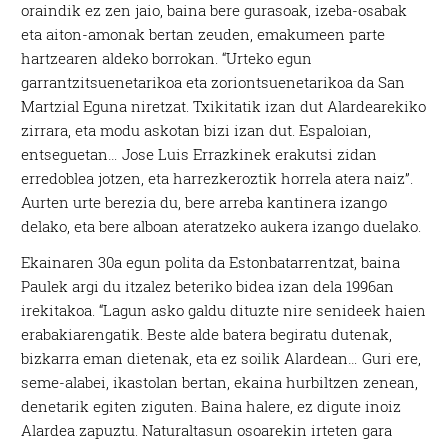
oraindik ez zen jaio, baina bere gurasoak, izeba-osabak
eta aiton-amonak bertan zeuden, emakumeen parte
hartzearen aldeko borrokan. “Urteko egun
garrantzitsuenetarikoa eta zoriontsuenetarikoa da San
Martzial Eguna niretzat. Txikitatik izan dut Alardearekiko
zirrara, eta modu askotan bizi izan dut. Espaloian,
entseguetan… Jose Luis Errazkinek erakutsi zidan
erredoblea jotzen, eta harrezkeroztik horrela atera naiz”.
Aurten urte berezia du, bere arreba kantinera izango
delako, eta bere alboan ateratzeko aukera izango duelako.
Ekainaren 30a egun polita da Estonbatarrentzat, baina
Paulek argi du itzalez beteriko bidea izan dela 1996an
irekitakoa. “Lagun asko galdu dituzte nire senideek haien
erabakiarengatik. Beste alde batera begiratu dutenak,
bizkarra eman dietenak, eta ez soilik Alardean… Guri ere,
seme-alabei, ikastolan bertan, ekaina hurbiltzen zenean,
denetarik egiten ziguten. Baina halere, ez digute inoiz
Alardea zapuztu. Naturaltasun osoarekin irteten gara