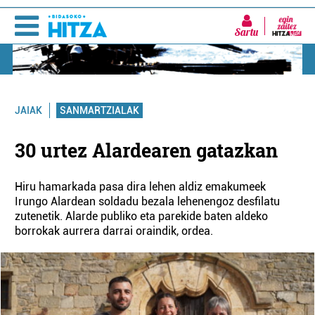
Sartu
SANMARTZIALAK
JAIAK
30 urtez Alardearen gatazkan
Hiru hamarkada pasa dira lehen aldiz emakumeek
Irungo Alardean soldadu bezala lehenengoz desfilatu
zutenetik. Alarde publiko eta parekide baten aldeko
borrokak aurrera darrai oraindik, ordea.