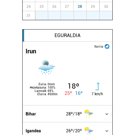
24
25
26
27
28
29
30
31
1
2
3
4
5
6
EGURALDIA
Iturria:
Irun
18º
Euria:
0mm
Hezetasuna:
100%
Lainoak:
69%
25º
16º
7 km/h
Elurra:
4500m
Bihar
28º
18º
Igandea
26º
20º