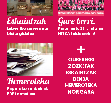
Eskaintzak
Gure berri.
Luberriko sarrera eta
Parte hartu 33. Lilatoian
bisita gidatua
HITZA taldearekin!
+
GURE BERRI
ZOZKETAK
ESKAINTZAK
Hemeroteka
DENDA
HEMEROTEKA
Papereko zenbakiak
NOR GARA
PDF formatuan