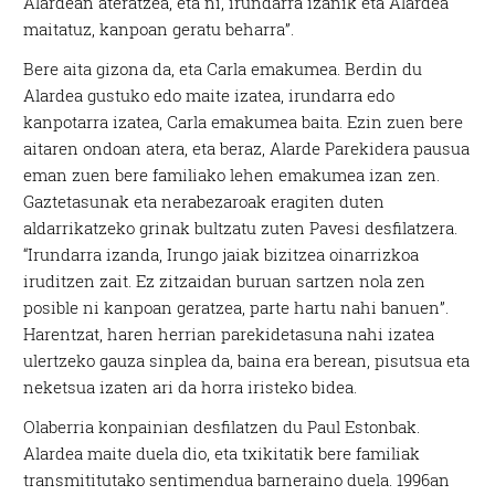
Alardean ateratzea, eta ni, irundarra izanik eta Alardea
maitatuz, kanpoan geratu beharra”.
Bere aita gizona da, eta Carla emakumea. Berdin du
Alardea gustuko edo maite izatea, irundarra edo
kanpotarra izatea, Carla emakumea baita. Ezin zuen bere
aitaren ondoan atera, eta beraz, Alarde Parekidera pausua
eman zuen bere familiako lehen emakumea izan zen.
Gaztetasunak eta nerabezaroak eragiten duten
aldarrikatzeko grinak bultzatu zuten Pavesi desfilatzera.
“Irundarra izanda, Irungo jaiak bizitzea oinarrizkoa
iruditzen zait. Ez zitzaidan buruan sartzen nola zen
posible ni kanpoan geratzea, parte hartu nahi banuen”.
Harentzat, haren herrian parekidetasuna nahi izatea
ulertzeko gauza sinplea da, baina era berean, pisutsua eta
neketsua izaten ari da horra iristeko bidea.
Olaberria konpainian desfilatzen du Paul Estonbak.
Alardea maite duela dio, eta txikitatik bere familiak
transmititutako sentimendua barneraino duela.
1996an