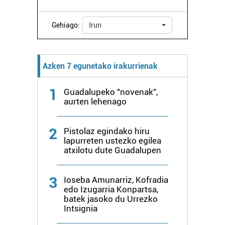
Gehiago:
Irun
Azken 7 egunetako irakurrienak
1
Guadalupeko "novenak",
aurten lehenago
2
Pistolaz egindako hiru
lapurreten ustezko egilea
atxilotu dute Guadalupen
3
Ioseba Amunarriz, Kofradia
edo Izugarria Konpartsa,
batek jasoko du Urrezko
Intsignia