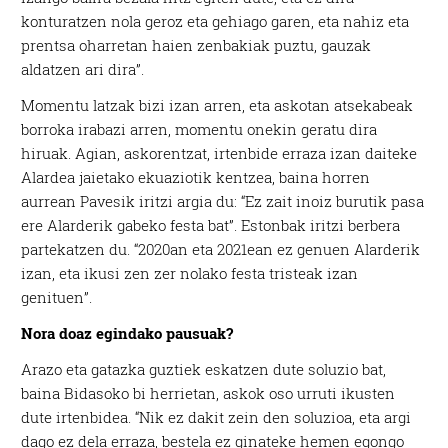
konturatzen nola geroz eta gehiago garen, eta nahiz eta
prentsa oharretan haien zenbakiak puztu, gauzak
aldatzen ari dira”.
Momentu latzak bizi izan arren, eta askotan atsekabeak
borroka irabazi arren, momentu onekin geratu dira
hiruak. Agian, askorentzat, irtenbide erraza izan daiteke
Alardea jaietako ekuaziotik kentzea, baina horren
aurrean Pavesik iritzi argia du: “Ez zait inoiz burutik pasa
ere Alarderik gabeko festa bat”. Estonbak iritzi berbera
partekatzen du. “2020an eta 2021ean ez genuen Alarderik
izan, eta ikusi zen zer nolako festa tristeak izan
genituen”.
Nora doaz egindako pausuak?
Arazo eta gatazka guztiek eskatzen dute soluzio bat,
baina Bidasoko bi herrietan, askok oso urruti ikusten
dute irtenbidea. “Nik ez dakit zein den soluzioa, eta argi
dago ez dela erraza, bestela ez ginateke hemen egongo