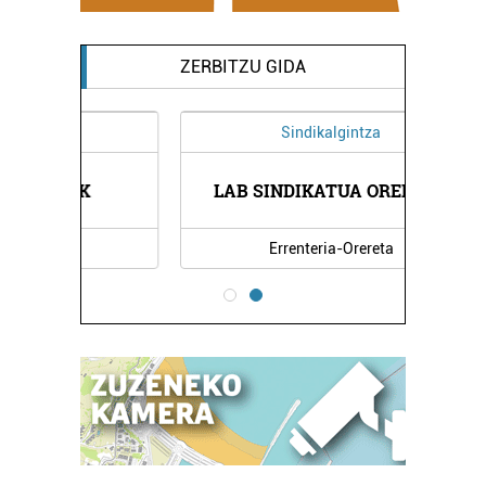
ZERBITZU GIDA
Sindikalgintza
K
LAB SINDIKATUA ORERETA
Errenteria-Orereta