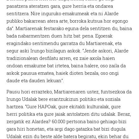
pasatzera ateratzen gara, gure herria eta ondarea
sentitzera. Nire inguruko emakumeak eta ni Alarde
publiko bakarrean atera arte, borroka kutsua hor egongo
da”. Martiarenak festarako eguna dela sentitzen du, baina
bada nabarmentzen duen hitz bat: pena. Egoerak
eragindako sentimendu garratza du Martiarenak, eta
segur aski Irungo bizilagun askok. “Jende askori, Alarde
tradizionalean desfilatu arren, ez zaie axola haien
ondoan emakume bat irtetea, baina halere, oso zaila da
askok pausua ematea, haiek dioten bezala, oso ongi
daude eta dauden lekuan”.
Pausu hori errazteko, Martiarenaren ustez, funtsezkoa da
Irungo Udalak bere erantzukizun politiko eta soziala
hartzea. “Gure HAPOak, gure ekitaldi kulturalak, gure
herri politika eta gure jaiak antolatzen ditu udalak. Beraz,
zergatik ez Alardea? 60.000 pertsona baino gehiago bizi
gara hiri honetan, eta argi dago gatazka bat bizi dugula.
Udalak ezin du beste alde batera begiratu, ekin behar du.