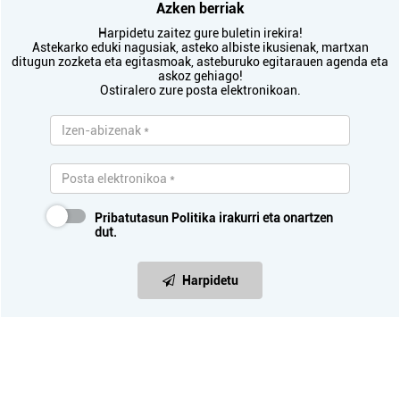
irakurri
Azken berriak
Harpidetu zaitez gure buletin irekira!
Astekarko eduki nagusiak, asteko albiste ikusienak, martxan
ditugun zozketa eta egitasmoak, asteburuko egitarauen agenda eta
askoz gehiago!
Ostiralero zure posta elektronikoan.
Pribatutasun Politika
irakurri eta onartzen
dut.
Harpidetu